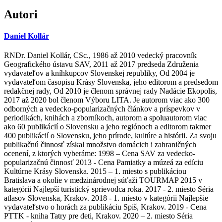
Autori
Daniel Kollár
RNDr. Daniel Kollár, CSc., 1986 až 2010 vedecký pracovník
Geografického ústavu SAV, 2011 až 2017 predseda Združenia
vydavateľov a kníhkupcov Slovenskej republiky, Od 2004 je
vydavateľom časopisu Krásy Slovenska, jeho editorom a predsedom
redakčnej rady, Od 2010 je členom správnej rady Nadácie Ekopolis,
2017 až 2020 bol členom Výboru LITA. Je autorom viac ako 300
odborných a vedecko-popularizačných článkov a príspevkov v
periodikách, knihách a zborníkoch, autorom a spoluautorom viac
ako 60 publikácií o Slovensku a jeho regiónoch a editorom takmer
400 publikácií o Slovensku, jeho prírode, kultúre a histórii. Za svoju
publikačnú činnosť získal množstvo domácich i zahraničných
ocenení, z ktorých vyberáme: 1998 – Cena SAV za vedecko-
popularizačnú činnosť 2013 - Cena Pamiatky a múzeá za edíciu
Kultúrne Krásy Slovenska. 2015 – 1. miesto s publikáciou
Bratislava a okolie v medzinárodnej súťaži TOURMAP 2015 v
kategórii Najlepší turistický sprievodca roka. 2017 - 2. miesto Séria
atlasov Slovenska, Krakov. 2018 - 1. miesto v kategórii Najlepšie
vydavateľstvo o horách za publikáciu Spiš, Krakov. 2019 - Cena
PTTK - kniha Tatry pre deti, Krakov. 2020 – 2. miesto Séria