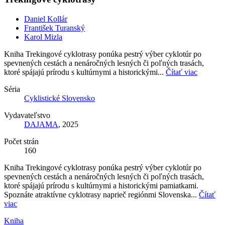
Daniel Kollár
František Turanský
Karol Mizla
Kniha Trekingové cyklotrasy ponúka pestrý výber cyklotúr po
spevnených cestách a nenáročných lesných či poľných trasách,
ktoré spájajú prírodu s kultúrnymi a historickými...
Čítať viac
Séria
Cyklistické Slovensko
Vydavateľstvo
DAJAMA
, 2025
Počet strán
160
Kniha Trekingové cyklotrasy ponúka pestrý výber cyklotúr po
spevnených cestách a nenáročných lesných či poľných trasách,
ktoré spájajú prírodu s kultúrnymi a historickými pamiatkami.
Spoznáte atraktívne cyklotrasy naprieč regiónmi Slovenska...
Čítať
viac
Kniha