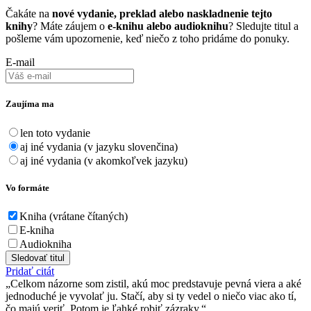
Čakáte na
nové vydanie, preklad alebo naskladnenie tejto
knihy
? Máte záujem o
e-knihu alebo audioknihu
? Sledujte titul a
pošleme vám upozornenie, keď niečo z toho pridáme do ponuky.
E-mail
Zaujíma ma
len toto vydanie
aj iné vydania (v jazyku slovenčina)
aj iné vydania (v akomkoľvek jazyku)
Vo formáte
Kniha (vrátane čítaných)
E-kniha
Audiokniha
Sledovať titul
Pridať citát
Celkom názorne som zistil, akú moc predstavuje pevná viera a aké
jednoduché je vyvolať ju. Stačí, aby si ty vedel o niečo viac ako tí,
čo majú veriť. Potom je ľahké robiť zázraky.