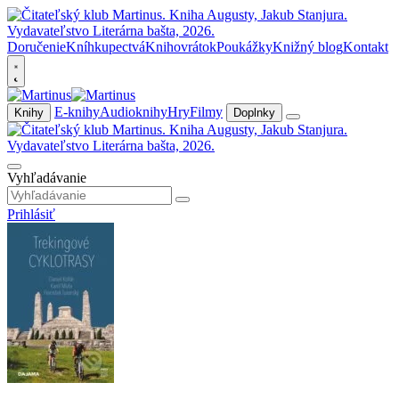
Doručenie
Kníhkupectvá
Knihovrátok
Poukážky
Knižný blog
Kontakt
E-knihy
Audioknihy
Hry
Filmy
Knihy
Doplnky
Vyhľadávanie
Prihlásiť