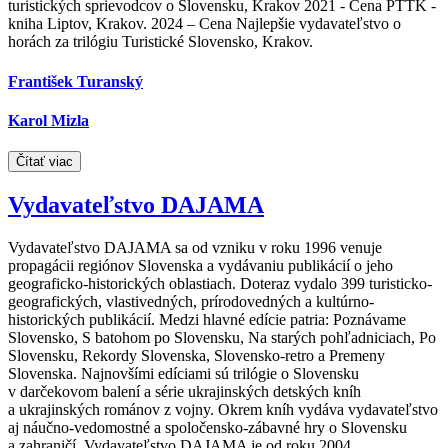
turistických sprievodcov o Slovensku, Krakov 2021 - Cena PTTK -
kniha Liptov, Krakov. 2024 – Cena Najlepšie vydavateľstvo o
horách za trilógiu Turistické Slovensko, Krakov.
František Turanský
Karol Mizla
Čítať viac
Vydavateľstvo DAJAMA
Vydavateľstvo DAJAMA sa od vzniku v roku 1996 venuje
propagácii regiónov Slovenska a vydávaniu publikácií o jeho
geograficko-historických oblastiach. Doteraz vydalo 399 turisticko-
geografických, vlastivedných, prírodovedných a kultúrno-
historických publikácií. Medzi hlavné edície patria: Poznávame
Slovensko, S batohom po Slovensku, Na starých pohľadniciach, Po
Slovensku, Rekordy Slovenska, Slovensko-retro a Premeny
Slovenska. Najnovšími edíciami sú trilógie o Slovensku
v darčekovom balení a série ukrajinských detských kníh
a ukrajinských románov z vojny. Okrem kníh vydáva vydavateľstvo
aj náučno-vedomostné a spoločensko-zábavné hry o Slovensku
a zahraničí. Vydavateľstvo DAJAMA je od roku 2004