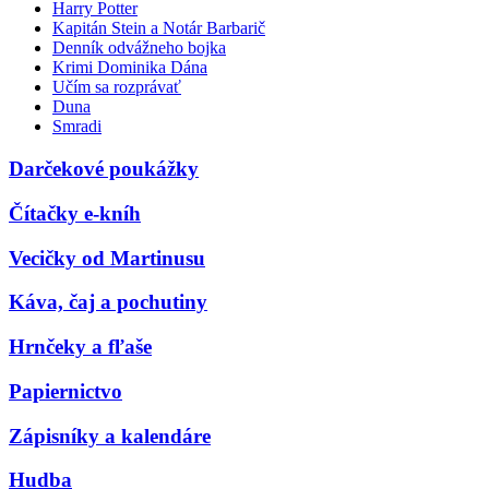
Harry Potter
Kapitán Stein a Notár Barbarič
Denník odvážneho bojka
Krimi Dominika Dána
Učím sa rozprávať
Duna
Smradi
Darčekové poukážky
Čítačky e-kníh
Vecičky od Martinusu
Káva, čaj a pochutiny
Hrnčeky a fľaše
Papiernictvo
Zápisníky a kalendáre
Hudba