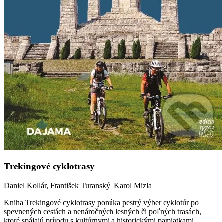
Trekingové cyklotrasy
Daniel Kollár, František Turanský, Karol Mizla
Kniha Trekingové cyklotrasy ponúka pestrý výber cyklotúr po
spevnených cestách a nenáročných lesných či poľných trasách,
ktoré spájajú prírodu s kultúrnymi a historickými pamiatkami.