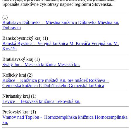
Spoznáte atraktívne cyklotrasy naprieč regiónmi Slovenska...
(1)
Bratislava-Dúbravka -
Miestna knižnica Dúbravka
Miestna kn.
Dúbravka
Banskobystrický kraj (1)
Banská Bystrica -
Verejná knižnica M. Kováča
Verejná kn. M.
Kováča
Bratislavský kraj (1)
Svätý Jur -
Mestská knižnica
Mestská kn.
Košický kraj (2)
Košice -
Knižnica pre mládež
Kn. pre mládež
Rožňava -
Gemerská knižnica P. Dobšinského
Gemerská knižnica
Nitriansky kraj (1)
Levice -
Tekovská knižnica
Tekovská kn.
Prešovský kraj (1)
Vranov nad Topľou -
Hornozemplínska knižnica
Hornozemplínska
kn.