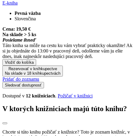
E-kniha
Pevná väzba
Slovenčina
Cena:
19,50 €
Na sklade > 5 ks
Posielame ihneď
Táto kniha sa môže na cestu ku vám vybrať prakticky okamžite! Ak
si ju objednáte do 13:00 v pracovný deň, odošleme vám ju ešte
dnes, inak najneskôr nasledujúci pracovný deň.
Vložiť do košíka
Rezervovať v kníhkupectve
Na sklade v 18 kníhkupectvách
Pridať do zoznamu
Sledovať dostupnosť
Dostupné v
12 knižniciach
.
Požičať v knižnici
V ktorých knižniciach majú túto knihu?
Chcete si túto knihu požičať z knižnice? Toto je zoznam knižníc, v