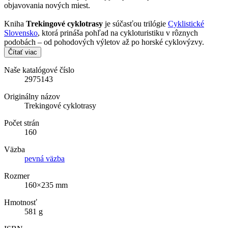
objavovania nových miest.
Kniha
Trekingové cyklotrasy
je súčasťou trilógie
Cyklistické
Slovensko
, ktorá prináša pohľad na cykloturistiku v rôznych
podobách – od pohodových výletov až po horské cyklovýzvy.
Čítať viac
Naše katalógové číslo
2975143
Originálny názov
Trekingové cyklotrasy
Počet strán
160
Väzba
pevná väzba
Rozmer
160×235 mm
Hmotnosť
581 g