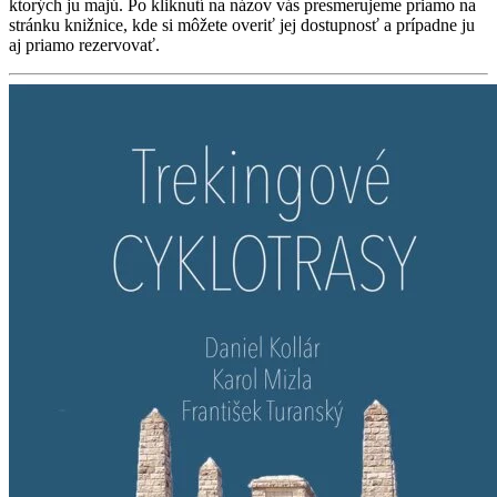
ktorých ju majú. Po kliknutí na názov vás presmerujeme priamo na
stránku knižnice, kde si môžete overiť jej dostupnosť a prípadne ju
aj priamo rezervovať.