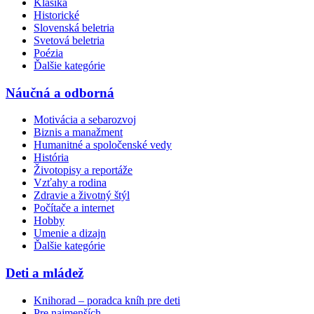
Klasika
Historické
Slovenská beletria
Svetová beletria
Poézia
Ďalšie kategórie
Náučná a odborná
Motivácia a sebarozvoj
Biznis a manažment
Humanitné a spoločenské vedy
História
Životopisy a reportáže
Vzťahy a rodina
Zdravie a životný štýl
Počítače a internet
Hobby
Umenie a dizajn
Ďalšie kategórie
Deti a mládež
Knihorad – poradca kníh pre deti
Pre najmenších