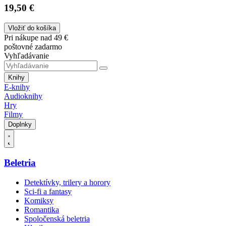
19,50 €
Vložiť do košíka
Pri nákupe nad 49 €
poštovné zadarmo
Vyhľadávanie
Knihy
E-knihy
Audioknihy
Hry
Filmy
Doplnky
Beletria
Detektívky, trilery a horory
Sci-fi a fantasy
Komiksy
Romantika
Spoločenská beletria