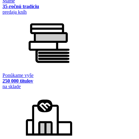
Máme
35-ročnú tradíciu
predaja kníh
Ponúkame vyše
250 000 titulov
na sklade