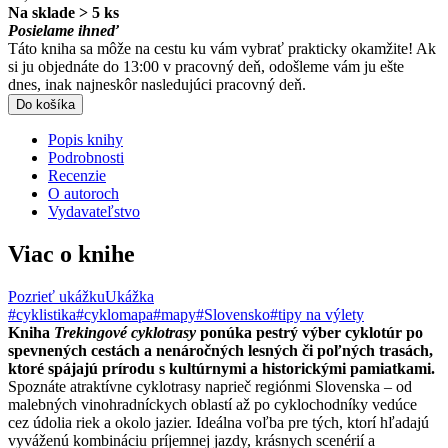
Na sklade > 5 ks
Posielame ihneď
Táto kniha sa môže na cestu ku vám vybrať prakticky okamžite! Ak
si ju objednáte do 13:00 v pracovný deň, odošleme vám ju ešte
dnes, inak najneskôr nasledujúci pracovný deň.
Do košíka
Popis knihy
Podrobnosti
Recenzie
O autoroch
Vydavateľstvo
Viac o knihe
Pozrieť ukážku
Ukážka
#cyklistika
#cyklomapa
#mapy
#Slovensko
#tipy na výlety
Kniha
Trekingové cyklotrasy
ponúka pestrý výber cyklotúr po
spevnených cestách a nenáročných lesných či poľných trasách,
ktoré spájajú prírodu s kultúrnymi a historickými pamiatkami.
Spoznáte atraktívne cyklotrasy naprieč regiónmi Slovenska – od
malebných vinohradníckych oblastí až po cyklochodníky vedúce
cez údolia riek a okolo jazier. Ideálna voľba pre tých, ktorí hľadajú
vyváženú kombináciu príjemnej jazdy, krásnych scenérií a