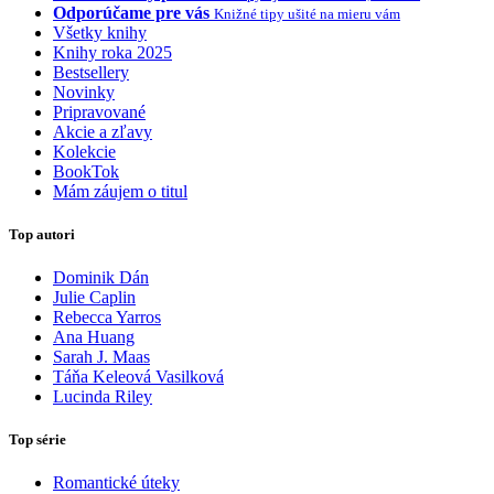
Odporúčame pre vás
Knižné tipy ušité na mieru vám
Všetky knihy
Knihy roka 2025
Bestsellery
Novinky
Pripravované
Akcie a zľavy
Kolekcie
BookTok
Mám záujem o titul
Top autori
Dominik Dán
Julie Caplin
Rebecca Yarros
Ana Huang
Sarah J. Maas
Táňa Keleová Vasilková
Lucinda Riley
Top série
Romantické úteky