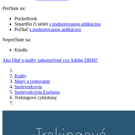
Prečítate na:
Pocketbook
Smartfón či tablet
s podporovanou aplikáciou
Počítač
s podporovanou aplikáciou
Neprečítate na:
Kindle
Ako čítať e-knihy zabezpečené cez Adobe DRM?
Knihy
Mapy a cestovanie
Sprievodcovia
Sprievodcovia Európou
Trekingové cyklotrasy