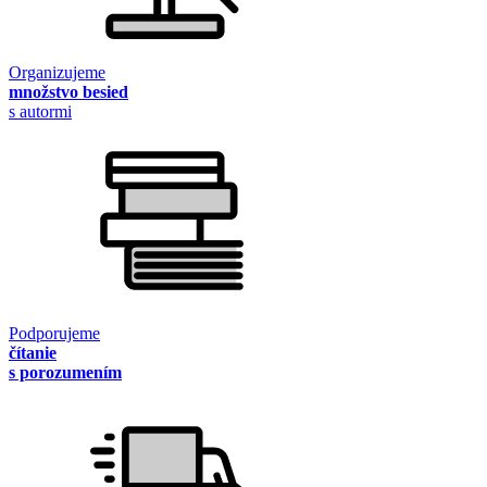
Organizujeme
množstvo besied
s autormi
Podporujeme
čítanie
s porozumením