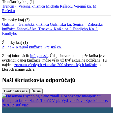
Trenčiansky kraj (1)
Trenčín -
Verejná knižnica Michala Rešetku
Verejná kn. M.
Rešetku
Trnavský kraj (3)
Galanta -
Galantská knižnica
Galantská kn.
Senica -
Záhorská
knižnica
Záhorská kn.
Trnava -
Knižnica J. Fándlyho
Kn. J.
Fándlyho
Žilinský kraj (1)
Žilina -
Krajská knižnica
Krajská kn.
Zdroj informácií:
Infogate.sk
. Údaje hovoria o tom, že kniha je v
evidencii danej knižnice, môže však už byť aktuálne požičaná. Tu
nájdete
zoznam všetkých viac ako 200 slovenských knižníc
, o
ktorých máme údaje.
Naši škriatkovia odporúčajú
Predchádzajúce
Ďalšie