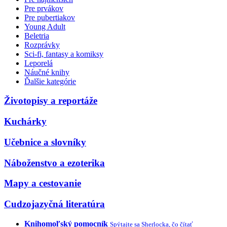
Pre prvákov
Pre pubertiakov
Young Adult
Beletria
Rozprávky
Sci-fi, fantasy a komiksy
Leporelá
Náučné knihy
Ďalšie kategórie
Životopisy a reportáže
Kuchárky
Učebnice a slovníky
Náboženstvo a ezoterika
Mapy a cestovanie
Cudzojazyčná literatúra
Knihomoľský pomocník
Spýtajte sa Sherlocka, čo čítať