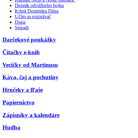
Denník odvážneho bojka
Krimi Dominika Dána
Učím sa rozprávať
Duna
Smradi
Darčekové poukážky
Čítačky e-kníh
Vecičky od Martinusu
Káva, čaj a pochutiny
Hrnčeky a fľaše
Papiernictvo
Zápisníky a kalendáre
Hudba