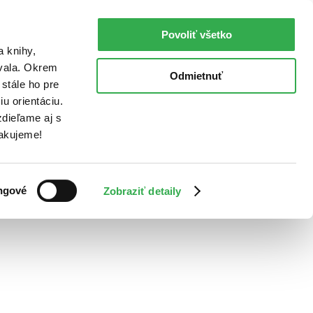
Povoliť všetko
a knihy,
ovala. Okrem
Odmietnuť
stále ho pre
u orientáciu.
dieľame aj s
Ďakujeme!
ngové
Zobraziť detaily