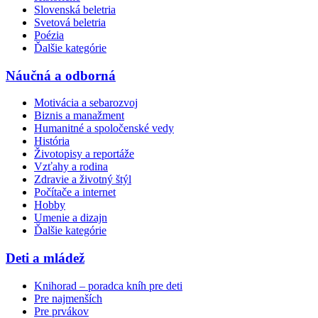
Slovenská beletria
Svetová beletria
Poézia
Ďalšie kategórie
Náučná a odborná
Motivácia a sebarozvoj
Biznis a manažment
Humanitné a spoločenské vedy
História
Životopisy a reportáže
Vzťahy a rodina
Zdravie a životný štýl
Počítače a internet
Hobby
Umenie a dizajn
Ďalšie kategórie
Deti a mládež
Knihorad – poradca kníh pre deti
Pre najmenších
Pre prvákov