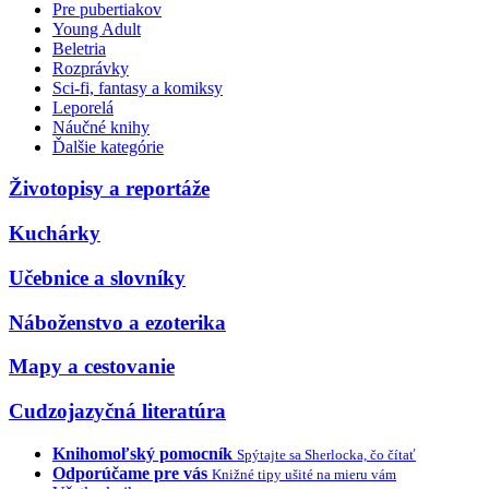
Pre pubertiakov
Young Adult
Beletria
Rozprávky
Sci-fi, fantasy a komiksy
Leporelá
Náučné knihy
Ďalšie kategórie
Životopisy a reportáže
Kuchárky
Učebnice a slovníky
Náboženstvo a ezoterika
Mapy a cestovanie
Cudzojazyčná literatúra
Knihomoľský pomocník
Spýtajte sa Sherlocka, čo čítať
Odporúčame pre vás
Knižné tipy ušité na mieru vám