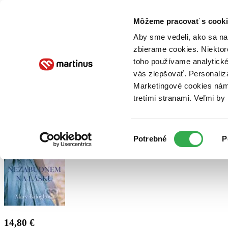
Doručenie
Kníhkupectvá
Knihovrátok
Poukážky
Knižný blog
Kontakt
Môžeme pracovať s cooki
Aby sme vedeli, ako sa na 
zbierame cookies. Niektor
E-knihy
Audioknihy
Hry
Filmy
Knihy
Doplnky
toho používame analytické
vás zlepšovať. Personaliz
Vyhľadávanie
Marketingové cookies nám 
tretími stranami. Veľmi b
Prihlásiť
Výber
Potrebné
P
súhlasu
14,80 €