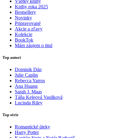
Všetky knihy
Knihy roka 2025
Bestsellery
Novinky
Pripravované
Akcie a zľavy
Kolekcie
BookTok
Mám záujem o titul
Top autori
Dominik Dán
Julie Caplin
Rebecca Yarros
Ana Huang
Sarah J. Maas
Táňa Keleová Vasilková
Lucinda Riley
Top série
Romantické úteky
Harry Potter
Kapitán Stein a Notár Barbarič