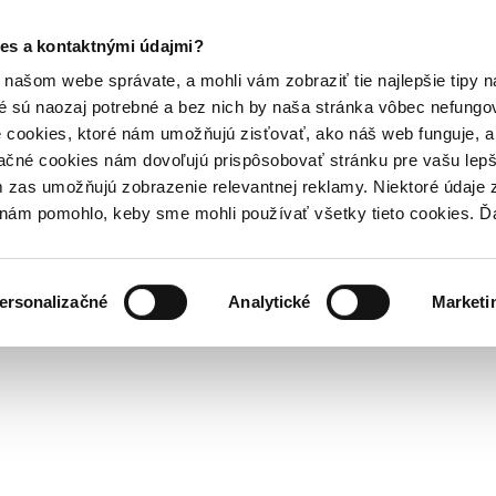
es a kontaktnými údajmi?
našom webe správate, a mohli vám zobraziť tie najlepšie tipy n
é sú naozaj potrebné a bez nich by naša stránka vôbec nefung
 cookies, ktoré nám umožňujú zisťovať, ako náš web funguje, a 
ačné cookies nám dovoľujú prispôsobovať stránku pre vašu lepši
zas umožňujú zobrazenie relevantnej reklamy. Niektoré údaje z
y nám pomohlo, keby sme mohli používať všetky tieto cookies. 
ersonalizačné
Analytické
Marketi