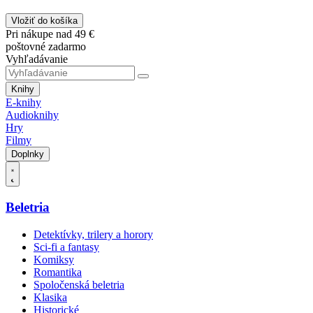
Vložiť do košíka
Pri nákupe nad 49 €
poštovné zadarmo
Vyhľadávanie
Knihy
E-knihy
Audioknihy
Hry
Filmy
Doplnky
Beletria
Detektívky, trilery a horory
Sci-fi a fantasy
Komiksy
Romantika
Spoločenská beletria
Klasika
Historické