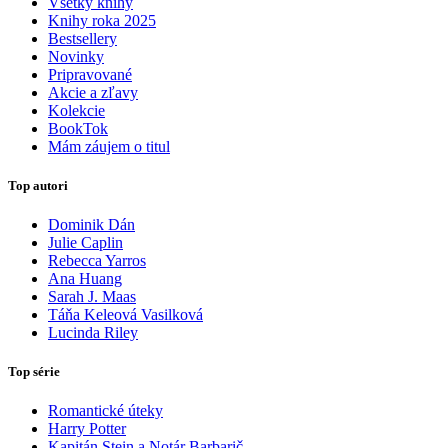
Všetky knihy
Knihy roka 2025
Bestsellery
Novinky
Pripravované
Akcie a zľavy
Kolekcie
BookTok
Mám záujem o titul
Top autori
Dominik Dán
Julie Caplin
Rebecca Yarros
Ana Huang
Sarah J. Maas
Táňa Keleová Vasilková
Lucinda Riley
Top série
Romantické úteky
Harry Potter
Kapitán Stein a Notár Barbarič