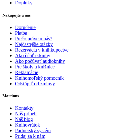
Doplnky
Nakupujte u nás
Doručenie
Platba
Prečo práve u nás?
Najčastejšie otázky
Rezervácia v kníhkupectve
Ako čítať e-knihy
Ako počúvať audioknihy
Pre školy a knižnice
Reklamácie
Knihomoľský pomocník
Odstúpiť od zmluvy
Martinus
Kontakty
Náš príbeh
Náš blog
Knihovrátok
Partnerský systém
Pridaj sa k nám