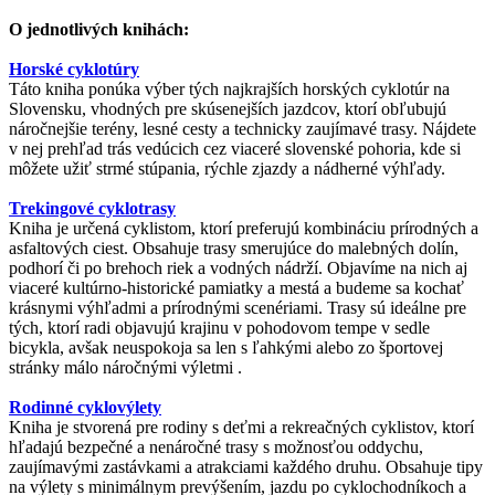
O jednotlivých knihách:
Horské cyklotúry
Táto kniha ponúka výber tých najkrajších horských cyklotúr na
Slovensku, vhodných pre skúsenejších jazdcov, ktorí obľubujú
náročnejšie terény, lesné cesty a technicky zaujímavé trasy. Nájdete
v nej prehľad trás vedúcich cez viaceré slovenské pohoria, kde si
môžete užiť strmé stúpania, rýchle zjazdy a nádherné výhľady.
Trekingové cyklotrasy
Kniha je určená cyklistom, ktorí preferujú kombináciu prírodných a
asfaltových ciest. Obsahuje trasy smerujúce do malebných dolín,
podhorí či po brehoch riek a vodných nádrží. Objavíme na nich aj
viaceré kultúrno-historické pamiatky a mestá a budeme sa kochať
krásnymi výhľadmi a prírodnými scenériami. Trasy sú ideálne pre
tých, ktorí radi objavujú krajinu v pohodovom tempe v sedle
bicykla, avšak neuspokoja sa len s ľahkými alebo zo športovej
stránky málo náročnými výletmi .
Rodinné cyklovýlety
Kniha je stvorená pre rodiny s deťmi a rekreačných cyklistov, ktorí
hľadajú bezpečné a nenáročné trasy s možnosťou oddychu,
zaujímavými zastávkami a atrakciami každého druhu. Obsahuje tipy
na výlety s minimálnym prevýšením, jazdu po cyklochodníkoch a