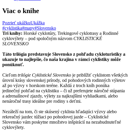
Viac o knihe
Pozrieť ukážku
Ukážka
#cyklistika
#mapy
#Slovensko
Tri knihy:
Horské cyklotúry, Trekingové cyklotrasy a Rodinné
cyklovýlety – pod spoločným názvom
CYKLISTICKÉ
SLOVENSKO
Táto trilógia predstavuje Slovensko z pohľadu cykloturistiky a
ukazuje to najlepšie, čo naša krajina v rámci cyklistiky môže
ponúknuť.
Cieľom
trilógie Cyklistické Slovensko
je priblížiť cyklistom všetkých
úrovní krásy slovenskej prírody, od pohodových rodinných výletov
až po výzvy v horskom teréne. Každá z troch kníh ponúka
jedinečný pohľad na cyklistiku – či už preferujete náročné stúpania
a adrenalínové zjazdy, výlety za najkrajšími vyhliadkami, alebo
nenáročné trasy ideálne pre rodiny s deťmi.
Nezáleží na tom, či ste skúsený cyklista hľadajúci výzvy alebo
rekreačný jazdec túžiaci po pohodovej jazde – Cyklistické
Slovensko vám poskytne množstvo inšpirácií na nezabudnuteľné
cyklovýlety.