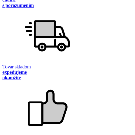
s porozumením
Tovar skladom
expedujeme
okamžite