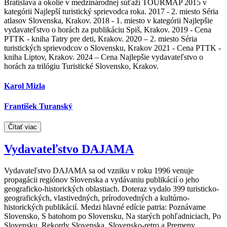
Bratislava a okolie v medzinárodnej súťaži TOURMAP 2015 v
kategórii Najlepší turistický sprievodca roka. 2017 - 2. miesto Séria
atlasov Slovenska, Krakov. 2018 - 1. miesto v kategórii Najlepšie
vydavateľstvo o horách za publikáciu Spiš, Krakov. 2019 - Cena
PTTK - kniha Tatry pre deti, Krakov. 2020 – 2. miesto Séria
turistických sprievodcov o Slovensku, Krakov 2021 - Cena PTTK -
kniha Liptov, Krakov. 2024 – Cena Najlepšie vydavateľstvo o
horách za trilógiu Turistické Slovensko, Krakov.
Karol Mizla
František Turanský
Čítať viac
Vydavateľstvo DAJAMA
Vydavateľstvo DAJAMA sa od vzniku v roku 1996 venuje
propagácii regiónov Slovenska a vydávaniu publikácií o jeho
geograficko-historických oblastiach. Doteraz vydalo 399 turisticko-
geografických, vlastivedných, prírodovedných a kultúrno-
historických publikácií. Medzi hlavné edície patria: Poznávame
Slovensko, S batohom po Slovensku, Na starých pohľadniciach, Po
Slovensku, Rekordy Slovenska, Slovensko-retro a Premeny