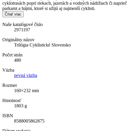
cyklotrasách popri riekach, jazerách a vodných nádržiach či naprieč
parkami a hájmi, ktoré si užijú aj najmenší cyklisti.
Čítať viac
Naše katalógové číslo
2971197
Originálny názov
Trilógia Cyklistické Slovensko
Počet strán
480
Väzba
pevná väzba
Rozmer
160×232 mm
Hmotnosť
1803 g
ISBN
8588005862875
Dátum vydania