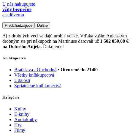
U nás nakupujete
vždy bezpečne
a s dôverou
Predchádzajúce
Ďalšie
Aj z drobných vecí sa dajú urobiť veľké. Vďaka vašim Anjelským
drobným ste pri nákupoch na Martinuse darovali už
1 502 059,00 €
na Dobrého Anjela
. Ďakujeme!
Kníhkupectvá
Bratislava - Obchodná
• Otvorené do 21:00
Všetky kníhkupectvá
Udalosti
Spriatelené kníhkupectvá
Kategórie
Knihy
E-knihy
Audioknihy
Hry
Filmy