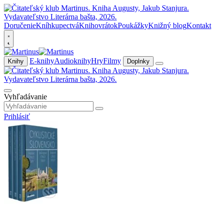
Doručenie
Kníhkupectvá
Knihovrátok
Poukážky
Knižný blog
Kontakt
E-knihy
Audioknihy
Hry
Filmy
Knihy
Doplnky
Vyhľadávanie
Prihlásiť