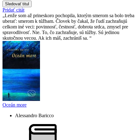
Sledovať titul
Pridať citát
Lenže som až prineskoro pochopila, ktorým smerom sa bolo treba
uberať: smerom k túžbam. Človek by čakal, že ľudí zachraňujú
celkom iné veci: povinnosť, čestnosť, dobrota srdca, zmysel pre
spravodlivosť. Nie. To, čo zachraňuje, sú túžby. Sú jedinou
skutočnou vecou. Ak ich máš, zachrániš sa.
Oceán more
Alessandro Baricco