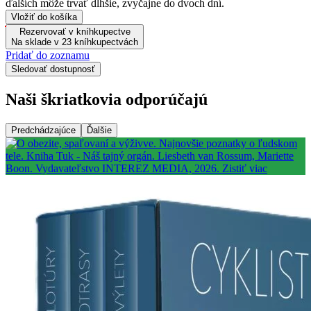
ďalších môže trvať dlhšie, zvyčajne do dvoch dní.
Vložiť do košíka
Rezervovať v kníhkupectve
Na sklade v 23 kníhkupectvách
Pridať do zoznamu
Sledovať dostupnosť
Naši škriatkovia odporúčajú
Predchádzajúce
Ďalšie