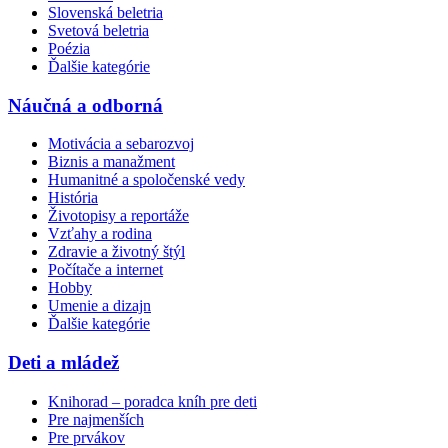
Slovenská beletria
Svetová beletria
Poézia
Ďalšie kategórie
Náučná a odborná
Motivácia a sebarozvoj
Biznis a manažment
Humanitné a spoločenské vedy
História
Životopisy a reportáže
Vzťahy a rodina
Zdravie a životný štýl
Počítače a internet
Hobby
Umenie a dizajn
Ďalšie kategórie
Deti a mládež
Knihorad – poradca kníh pre deti
Pre najmenších
Pre prvákov