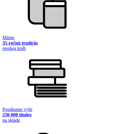
Máme
35-ročnú tradíciu
predaja kníh
Ponúkame vyše
250 000 titulov
na sklade