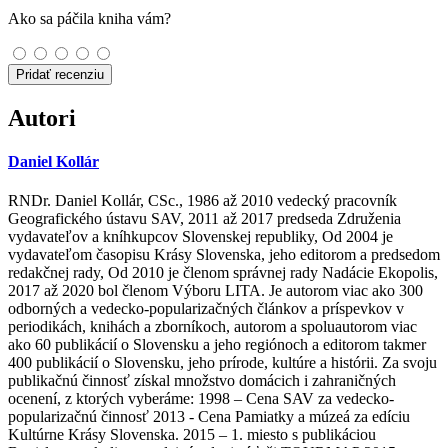
Ako sa páčila kniha vám?
Pridať recenziu
Autori
Daniel Kollár
RNDr. Daniel Kollár, CSc., 1986 až 2010 vedecký pracovník
Geografického ústavu SAV, 2011 až 2017 predseda Združenia
vydavateľov a kníhkupcov Slovenskej republiky, Od 2004 je
vydavateľom časopisu Krásy Slovenska, jeho editorom a predsedom
redakčnej rady, Od 2010 je členom správnej rady Nadácie Ekopolis,
2017 až 2020 bol členom Výboru LITA. Je autorom viac ako 300
odborných a vedecko-popularizačných článkov a príspevkov v
periodikách, knihách a zborníkoch, autorom a spoluautorom viac
ako 60 publikácií o Slovensku a jeho regiónoch a editorom takmer
400 publikácií o Slovensku, jeho prírode, kultúre a histórii. Za svoju
publikačnú činnosť získal množstvo domácich i zahraničných
ocenení, z ktorých vyberáme: 1998 – Cena SAV za vedecko-
popularizačnú činnosť 2013 - Cena Pamiatky a múzeá za edíciu
Kultúrne Krásy Slovenska. 2015 – 1. miesto s publikáciou