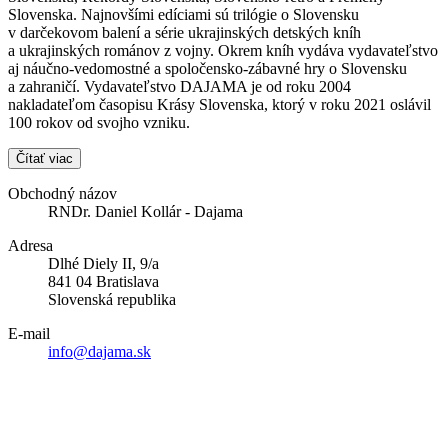
Slovenska. Najnovšími edíciami sú trilógie o Slovensku
v darčekovom balení a série ukrajinských detských kníh
a ukrajinských románov z vojny. Okrem kníh vydáva vydavateľstvo
aj náučno-vedomostné a spoločensko-zábavné hry o Slovensku
a zahraničí. Vydavateľstvo DAJAMA je od roku 2004
nakladateľom časopisu Krásy Slovenska, ktorý v roku 2021 oslávil
100 rokov od svojho vzniku.
Čítať viac
Obchodný názov
RNDr. Daniel Kollár - Dajama
Adresa
Dlhé Diely II, 9/a
841 04 Bratislava
Slovenská republika
E-mail
info@dajama.sk