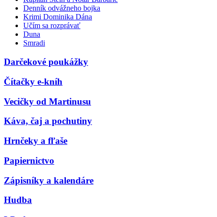
Denník odvážneho bojka
Krimi Dominika Dána
Učím sa rozprávať
Duna
Smradi
Darčekové poukážky
Čítačky e-kníh
Vecičky od Martinusu
Káva, čaj a pochutiny
Hrnčeky a fľaše
Papiernictvo
Zápisníky a kalendáre
Hudba