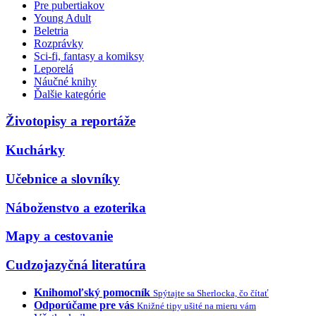
Pre pubertiakov
Young Adult
Beletria
Rozprávky
Sci-fi, fantasy a komiksy
Leporelá
Náučné knihy
Ďalšie kategórie
Životopisy a reportáže
Kuchárky
Učebnice a slovníky
Náboženstvo a ezoterika
Mapy a cestovanie
Cudzojazyčná literatúra
Knihomoľský pomocník
Spýtajte sa Sherlocka, čo čítať
Odporúčame pre vás
Knižné tipy ušité na mieru vám