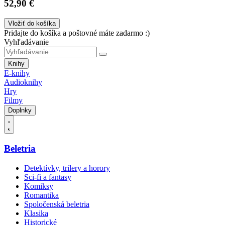
52,90 €
Vložiť do košíka
Pridajte do košíka a poštovné máte zadarmo :)
Vyhľadávanie
Knihy
E-knihy
Audioknihy
Hry
Filmy
Doplnky
Beletria
Detektívky, trilery a horory
Sci-fi a fantasy
Komiksy
Romantika
Spoločenská beletria
Klasika
Historické