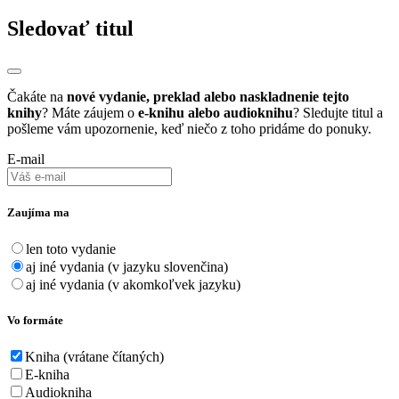
Sledovať titul
Čakáte na
nové vydanie, preklad alebo naskladnenie tejto
knihy
? Máte záujem o
e-knihu alebo audioknihu
? Sledujte titul a
pošleme vám upozornenie, keď niečo z toho pridáme do ponuky.
E-mail
Zaujíma ma
len toto vydanie
aj iné vydania (v jazyku slovenčina)
aj iné vydania (v akomkoľvek jazyku)
Vo formáte
Kniha (vrátane čítaných)
E-kniha
Audiokniha