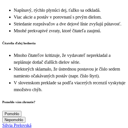
Napínavý, rýchlo plynúci dej, ťažko sa odkladá.
Viac akcie a postáv v porovnaní s prvým dielom.
Striedanie rozprávačov a dve dejové línie zvyšujú pútavosť.
Mnohé prekvapivé zvraty, ktoré čitateľa zaujmú.
Čitatelia ďalej hodnotia
Mnoho čitateľov kritizuje, že vydavateľ neprekladal a
neplánuje dotlač ďalších dielov série.
Niektorých sklamalo, že ústrednou postavou je číslo sedem
namiesto očakávaných postáv (napr. číslo štyri).
V slovenskom preklade sa podľa viacerých recenzií vyskytuje
množstvo chýb.
Pomohlo vám zhrnutie?
Pomohlo
Nepomohlo
Silvia Prelovská