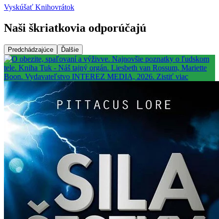
Vyskúšať Knihovrátok
Naši škriatkovia odporúčajú
Predchádzajúce
Ďalšie