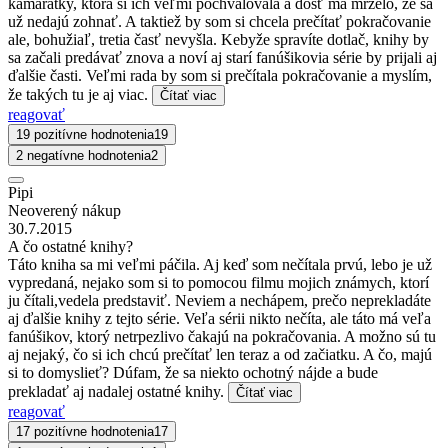
kamarátky, ktorá si ich veľmi pochvalovala a dosť ma mrzelo, že sa
už nedajú zohnať. A taktiež by som si chcela prečítať pokračovanie
ale, bohužiaľ, tretia časť nevyšla. Kebyže spravíte dotlač, knihy by
sa začali predávať znova a noví aj starí fanúšikovia série by prijali aj
ďalšie časti. Veľmi rada by som si prečítala pokračovanie a myslím,
že takých tu je aj viac.
Čítať viac
reagovať
19 pozitívne hodnotenia
19
2 negatívne hodnotenia
2
Pipi
Neoverený nákup
30.7.2015
A čo ostatné knihy?
Táto kniha sa mi veľmi páčila. Aj keď som nečítala prvú, lebo je už
vypredaná, nejako som si to pomocou filmu mojich známych, ktorí
ju čítali,vedela predstaviť. Neviem a nechápem, prečo neprekladáte
aj ďalšie knihy z tejto série. Veľa sérii nikto nečíta, ale táto má veľa
fanúšikov, ktorý netrpezlivo čakajú na pokračovania. A možno sú tu
aj nejaký, čo si ich chcú prečítať len teraz a od začiatku. A čo, majú
si to domyslieť? Dúfam, že sa niekto ochotný nájde a bude
prekladať aj nadalej ostatné knihy.
Čítať viac
reagovať
17 pozitívne hodnotenia
17