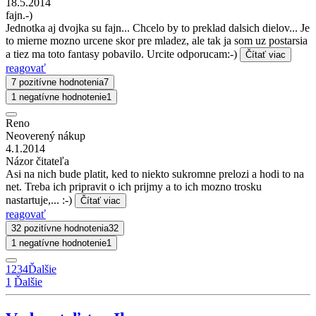
18.5.2014
fajn.-)
Jednotka aj dvojka su fajn... Chcelo by to preklad dalsich dielov... Je
to mierne mozno urcene skor pre mladez, ale tak ja som uz postarsia
a tiez ma toto fantasy pobavilo. Urcite odporucam:-)
Čítať viac
reagovať
7 pozitívne hodnotenia
7
1 negatívne hodnotenie
1
Reno
Neoverený nákup
4.1.2014
Názor čitateľa
Asi na nich bude platit, ked to niekto sukromne prelozi a hodi to na
net. Treba ich pripravit o ich prijmy a to ich mozno trosku
nastartuje,... :-)
Čítať viac
reagovať
32 pozitívne hodnotenia
32
1 negatívne hodnotenie
1
1
2
3
4
Ďalšie
1
Ďalšie