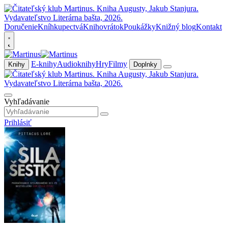
Doručenie
Kníhkupectvá
Knihovrátok
Poukážky
Knižný blog
Kontakt
E-knihy
Audioknihy
Hry
Filmy
Knihy
Doplnky
Vyhľadávanie
Prihlásiť