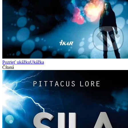
Pozrieť ukážku
Ukážka
Čítaná