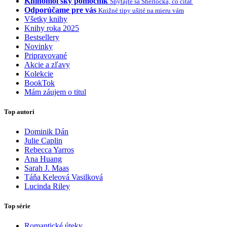
Knihomoľský pomocník
Spýtajte sa Sherlocka, čo čítať
Odporúčame pre vás
Knižné tipy ušité na mieru vám
Všetky knihy
Knihy roka 2025
Bestsellery
Novinky
Pripravované
Akcie a zľavy
Kolekcie
BookTok
Mám záujem o titul
Top autori
Dominik Dán
Julie Caplin
Rebecca Yarros
Ana Huang
Sarah J. Maas
Táňa Keleová Vasilková
Lucinda Riley
Top série
Romantické úteky