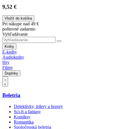
9,52 €
Vložiť do košíka
Pri nákupe nad 49 €
poštovné zadarmo
Vyhľadávanie
Knihy
E-knihy
Audioknihy
Hry
Filmy
Doplnky
Beletria
Detektívky, trilery a horory
Sci-fi a fantasy
Komiksy
Romantika
Spoločenská beletria