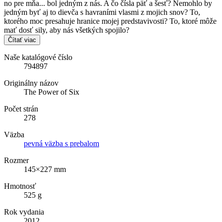
no pre mňa... bol jedným z nás. A čo čísla päť a šesť? Nemohlo by
jedným byť aj to dievča s havraními vlasmi z mojich snov? To,
ktorého moc presahuje hranice mojej predstavivosti? To, ktoré môže
mať dosť sily, aby nás všetkých spojilo?
Čítať viac
Naše katalógové číslo
794897
Originálny názov
The Power of Six
Počet strán
278
Väzba
pevná väzba s prebalom
Rozmer
145×227 mm
Hmotnosť
525 g
Rok vydania
2012