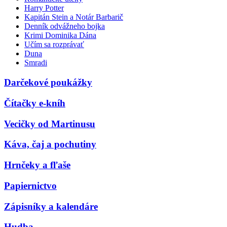
Harry Potter
Kapitán Stein a Notár Barbarič
Denník odvážneho bojka
Krimi Dominika Dána
Učím sa rozprávať
Duna
Smradi
Darčekové poukážky
Čítačky e-kníh
Vecičky od Martinusu
Káva, čaj a pochutiny
Hrnčeky a fľaše
Papiernictvo
Zápisníky a kalendáre
Hudba