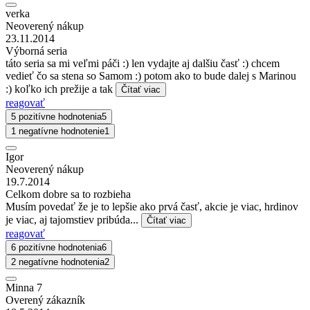
verka
Neoverený nákup
23.11.2014
Výborná seria
táto seria sa mi veľmi páči :) len vydajte aj dalšiu časť :) chcem
vedieť čo sa stena so Samom :) potom ako to bude dalej s Marinou
:) koľko ich prežije a tak
Čítať viac
reagovať
5 pozitívne hodnotenia
5
1 negatívne hodnotenie
1
Igor
Neoverený nákup
19.7.2014
Celkom dobre sa to rozbieha
Musím povedať že je to lepšie ako prvá časť, akcie je viac, hrdinov
je viac, aj tajomstiev pribúda...
Čítať viac
reagovať
6 pozitívne hodnotenia
6
2 negatívne hodnotenia
2
Minna 7
Overený zákazník