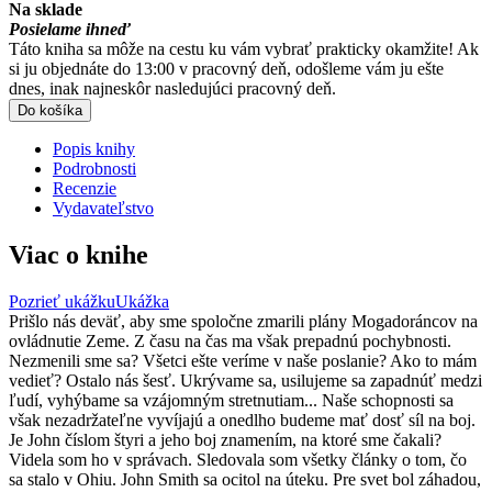
Na sklade
Posielame ihneď
Táto kniha sa môže na cestu ku vám vybrať prakticky okamžite! Ak
si ju objednáte do 13:00 v pracovný deň, odošleme vám ju ešte
dnes, inak najneskôr nasledujúci pracovný deň.
Do košíka
Popis knihy
Podrobnosti
Recenzie
Vydavateľstvo
Viac o knihe
Pozrieť ukážku
Ukážka
Prišlo nás deväť, aby sme spoločne zmarili plány Mogadoráncov na
ovládnutie Zeme. Z času na čas ma však prepadnú pochybnosti.
Nezmenili sme sa? Všetci ešte veríme v naše poslanie? Ako to mám
vedieť? Ostalo nás šesť. Ukrývame sa, usilujeme sa zapadnúť medzi
ľudí, vyhýbame sa vzájomným stretnutiam... Naše schopnosti sa
však nezadržateľne vyvíjajú a onedlho budeme mať dosť síl na boj.
Je John číslom štyri a jeho boj znamením, na ktoré sme čakali?
Videla som ho v správach. Sledovala som všetky články o tom, čo
sa stalo v Ohiu. John Smith sa ocitol na úteku. Pre svet bol záhadou,