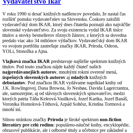
Vydavateľstvo Ikar
V roku 1990 si desať knižných nadšencov povedalo, že nastal čas
rozšíriť ponuku vydavateľstiev na Slovensku. Čoskoro založili
vydavateľský dom IKAR, ktorý dnes čitatelia poznajú ako najväčšie
slovenské vydavateľstvo. Za svoju existenciu vydal IKAR tisíce
titulov a stovky bestsellerov rôznych žánrov, z ktorých sa dovedna
predalo viac ako 34 miliónov výtlačkov. Vydavateľský dom IKAR
vo svojom portfóliu zastrešuje značky IKAR, Príroda, Odeon,
YOLi, Stonožka a Ajna.
Vlajková značka IKAR
predstavuje najširšie spektrum knižných
titulov. Pod touto značkou nájde každý čitateľ našich
najpredávanejších autorov
, mnohými rokmi overené mená,
úspešných slovenských autorov
aj
mladých
knižných
debutantov
. Pod značkou IKAR vydávame napríklad knihy od
J.K. Rowlingovej, Dana Browna, Jo Nesbøa, Davida Lagercrantza,
ale, samozrejme, aj od slávnych slovenských spisovateľov, medzi
ktorých patria Táňa Keleová-Vasilková, Jozef Karika, Jozef Banáš,
Veronika Homolová-Tóthová, Arpád Soltész, Kristína Tormová a
mnohí iní.
Silnou stránkou značky
Príroda
je široké spektrum
non-fiction
literatúry pre celú rodinu
: populárno-náučné knihy, encyklopédie,
obrazové publikácie, ale i odborné tituly a učebnice pre základné a