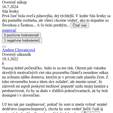
Overený nákup
16.7.2024
Sila šestky
Prvá časť bola oveľa pútavejšia, dej rýchlejší. V knihe Sila šestky sa
dej pomalšie rozbieha, ale všetci chceme vedieť, ako to dopadne so
Štvorkou a Šestkou... A čo bolo predtým...
Čítať viac
reagovať
0 pozitívne hodnotenia
0
1 negatívne hodnotenie
1
Andrea Chovancová
Overený zákazník
19.3.2022
6
Naozaj dobré počteníčko. Stálo to za ten risk. Okrem pár vskutku
skvelých motivačných viet oku pozorného čitateľa neunikne odkaz
na ochranu nášho domova, ktorým je v prvom rade planéta Zem. Z
toho otvoreného konca idem síce zošalieť, ale musím uznať, že
zároveň mi aspoň poskytol možnosť popustiť uzdu mojej fantázii a
predstavivosti, čo by sa dialo v ďalších pokračovaniach, ak by boli
dostupné i v slovenčine.
Už len tak pre zaujímavosť, pokiaľ by som si smela vybrať nejaké
dedičstvo (superschopnosť), chcela by som vedieť liečiť ľudí aj