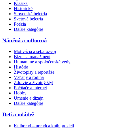
Klasika
Historické
Slovenská beletria
Svetová beletria
Poézia
Ďalšie kategórie
Náučná a odborná
Motivácia a sebarozvoj
Biznis a manažment
Humanitné a spoločenské vedy
História
Životopisy a reportáže
Vzťahy a rodina
Zdravie a životný štýl
Počítače a internet
Hobby
Umenie a dizajn
Ďalšie kategórie
Deti a mládež
Knihorad – poradca kníh pre deti