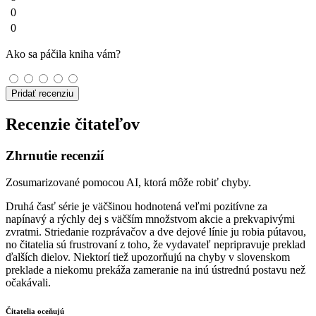
0
0
Ako sa páčila kniha vám?
Pridať recenziu
Recenzie čitateľov
Zhrnutie recenzií
Zosumarizované pomocou AI, ktorá môže robiť chyby.
Druhá časť série je väčšinou hodnotená veľmi pozitívne za
napínavý a rýchly dej s väčším množstvom akcie a prekvapivými
zvratmi. Striedanie rozprávačov a dve dejové línie ju robia pútavou,
no čitatelia sú frustrovaní z toho, že vydavateľ nepripravuje preklad
ďalších dielov. Niektorí tiež upozorňujú na chyby v slovenskom
preklade a niekomu prekáža zameranie na inú ústrednú postavu než
očakávali.
Čitatelia oceňujú