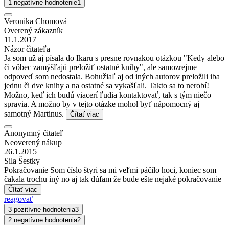
1 negatívne hodnotenie
1
Veronika Chomová
Overený zákazník
11.1.2017
Názor čitateľa
Ja som už aj písala do Ikaru s presne rovnakou otázkou "Kedy alebo
či vôbec zamýšľajú preložiť ostatné knihy", ale samozrejme
odpoveď som nedostala. Bohužiaľ aj od iných autorov preložili iba
jednu či dve knihy a na ostatné sa vykašľali. Takto sa to nerobí!
Možno, keď ich budú viacerí ľudia kontaktovať, tak s tým niečo
spravia. A možno by v tejto otázke mohol byť nápomocný aj
samotný Martinus.
Čítať viac
Anonymný čitateľ
Neoverený nákup
26.1.2015
Sila Šestky
Pokračovanie Som číslo štyri sa mi veľmi páčilo hoci, koniec som
čakala trochu iný no aj tak dúfam že bude ešte nejaké pokračovanie
Čítať viac
reagovať
3 pozitívne hodnotenia
3
2 negatívne hodnotenia
2