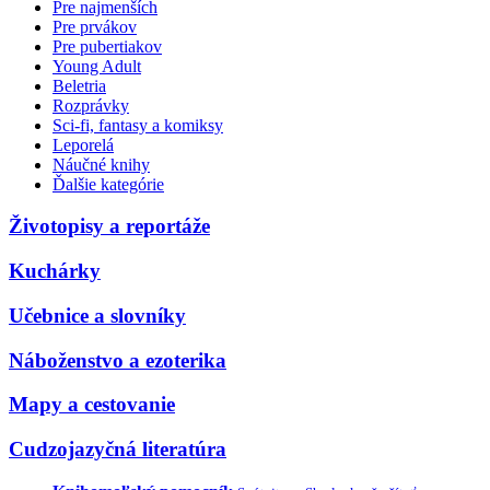
Pre najmenších
Pre prvákov
Pre pubertiakov
Young Adult
Beletria
Rozprávky
Sci-fi, fantasy a komiksy
Leporelá
Náučné knihy
Ďalšie kategórie
Životopisy a reportáže
Kuchárky
Učebnice a slovníky
Náboženstvo a ezoterika
Mapy a cestovanie
Cudzojazyčná literatúra