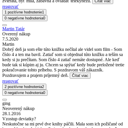
zvieratá, byť milá, zábavná a ovládať telekynézu.
Čítať viac
reagovať
1 pozitívne hodnotenie
1
0 negatívne hodnotenia
0
Martin Tatár
Overený nákup
7.5.2020
Martin
Dobrý deň ja som ešte túto knižku nečítal ale videl som film - Som
číslo 4 a ten ma bavil. Zatiaľ som si objednal túto knižku a teším sa
kedy si ju prečítam. Som číslo 4 zatiaľ nemáte dostupné. Ale keď
bude tak si kúpim aj ju. Chcem sa spýtať kedy bude preložené tretie
pokračovanie tohto príbehu. S pozdravom váš zákazník.
Pozdravujem a prajem príjemný deň.
Čítať viac
reagovať
2 pozitívne hodnotenia
2
0 negatívne hodnotenia
0
ging
Neoverený nákup
28.1.2016
Vzostup deviatky?
Neskutočne sa mi prvé dve knihy páčili. Mala som ich požičané od