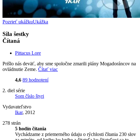
Pozrieť ukážku
Ukážka
Sila šestky
Čítaná
Pittacus Lore
Prišlo nás deväť, aby sme spoločne zmarili plány Mogadoráncov na
ovládnutie Zeme.
Čítať viac
4,6
89 hodnotení
2. diel série
Som číslo štyri
Vydavateľstvo
Ikar
, 2012
278 strán
5 hodín čítania
Vychádzame z priemerného údaju o rýchlosti čítania 230 slov
za minútu, od knihy ku knihe a čitateľa ku čitateľovi sa to