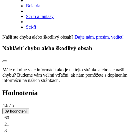
Beletria
Sci-fi a fantasy
Sci-fi
Našli ste chybu alebo škodlivý obsah?
Dajte nám, prosím, vedieť!
Nahlásiť chybu alebo škodlivý obsah
Máte o knihe viac informácií ako je na tejto stránke alebo ste našli
chybu? Budeme vám veľmi vďační, ak nám pomôžete s doplnením
informácií na našich stránkach.
Hodnotenia
4,6
/ 5
89 hodnotení
60
21
8