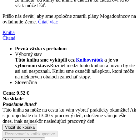
však môže líšiť.
Prišlo nás deväť, aby sme spoločne zmarili plány Mogadoráncov na
ovládnutie Zeme.
Čítať viac
Kniha
Čítaná
Pevná väzba s prebalom
Výborný stav
Túto knihu sme vykúpili cez
Knihovrátok
a je vo
výbornom stave.
Rozdiel medzi touto knihou a novou by ste
asi ani nespoznali. Knihu sme označili nálepkou, ktorá môže
na niektorých obaloch zanechať stopy.
Slovenčina
Cena:
9,52 €
Na sklade
Posielame ihneď
Táto kniha sa môže na cestu ku vám vybrať prakticky okamžite! Ak
si ju objednáte do 13:00 v pracovný deň, odošleme vám ju ešte
dnes, inak najneskôr nasledujúci pracovný deň.
Vložiť do košíka
Rezervovať v kníhkupectve