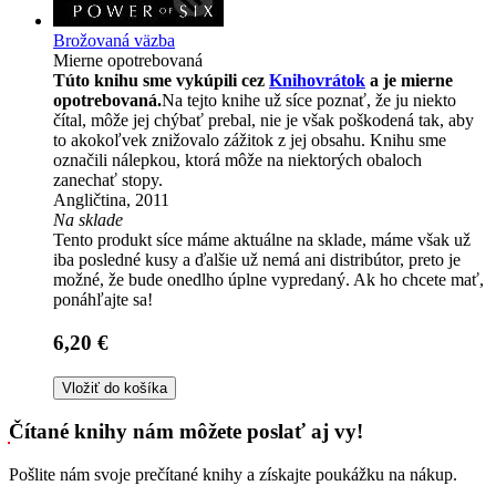
Brožovaná väzba
Mierne opotrebovaná
Túto knihu sme vykúpili cez
Knihovrátok
a je mierne
opotrebovaná.
Na tejto knihe už síce poznať, že ju niekto
čítal, môže jej chýbať prebal, nie je však poškodená tak, aby
to akokoľvek znižovalo zážitok z jej obsahu. Knihu sme
označili nálepkou, ktorá môže na niektorých obaloch
zanechať stopy.
Angličtina, 2011
Na sklade
Tento produkt síce máme aktuálne na sklade, máme však už
iba posledné kusy a ďalšie už nemá ani distribútor, preto je
možné, že bude onedlho úplne vypredaný. Ak ho chcete mať,
ponáhľajte sa!
6,20 €
Vložiť do košíka
Čítané knihy nám môžete poslať aj vy!
Pošlite nám svoje prečítané knihy a získajte poukážku na nákup.