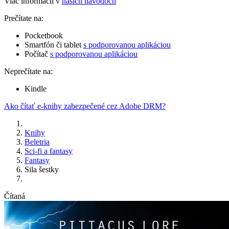
Viac informácií v
našich návodoch
Prečítate na:
Pocketbook
Smartfón či tablet
s podporovanou aplikáciou
Počítač
s podporovanou aplikáciou
Neprečítate na:
Kindle
Ako čítať e-knihy zabezpečené cez Adobe DRM?
Knihy
Beletria
Sci-fi a fantasy
Fantasy
Sila šestky
Čítaná