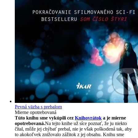
Pevná väzba s prebalom
Mierne opotrebovaná
Túto knihu sme vykúpili cez
Knihovrátok
a je mierne
opotrebovaná.
Na tejto knihe už síce poznať, že ju niekto
čítal, môže jej chýbať prebal, nie je však poškodená tak, aby
to akokoľvek znižovalo zážitok z jej obsahu. Knihu sme