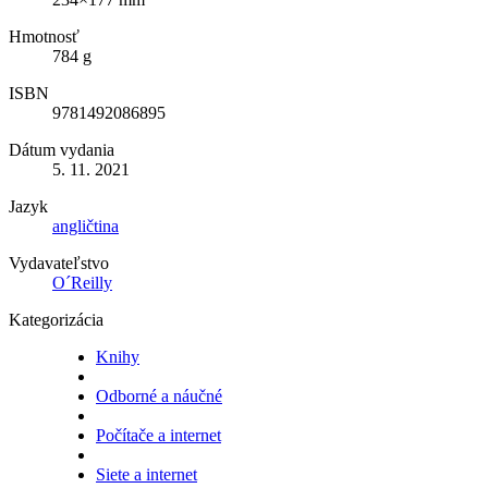
Hmotnosť
784 g
ISBN
9781492086895
Dátum vydania
5. 11. 2021
Jazyk
angličtina
Vydavateľstvo
O´Reilly
Kategorizácia
Knihy
Odborné a náučné
Počítače a internet
Siete a internet