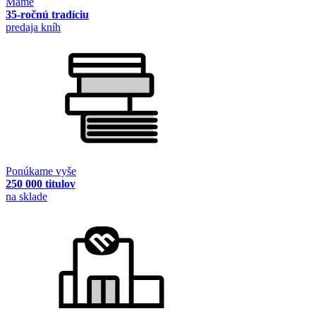
Máme
35-ročnú tradíciu
predaja kníh
Ponúkame vyše
250 000 titulov
na sklade