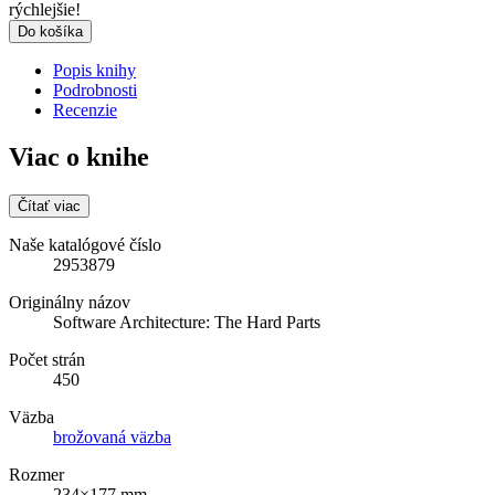
rýchlejšie!
Do košíka
Popis knihy
Podrobnosti
Recenzie
Viac o knihe
Čítať viac
Naše katalógové číslo
2953879
Originálny názov
Software Architecture: The Hard Parts
Počet strán
450
Väzba
brožovaná väzba
Rozmer
234×177 mm