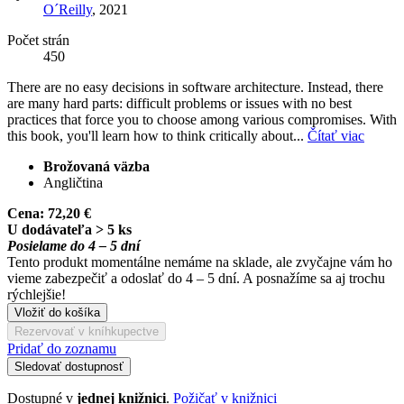
O´Reilly
, 2021
Počet strán
450
There are no easy decisions in software architecture. Instead, there
are many hard parts: difficult problems or issues with no best
practices that force you to choose among various compromises. With
this book, you'll learn how to think critically about...
Čítať viac
Brožovaná väzba
Angličtina
Cena:
72,20 €
U dodávateľa > 5 ks
Posielame do 4 – 5 dní
Tento produkt momentálne nemáme na sklade, ale zvyčajne vám ho
vieme zabezpečiť a odoslať do 4 – 5 dní. A posnažíme sa aj trochu
rýchlejšie!
Vložiť do košíka
Rezervovať v kníhkupectve
Pridať do zoznamu
Sledovať dostupnosť
Dostupné v
jednej knižnici
.
Požičať v knižnici