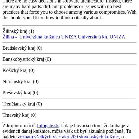
There are no easy decisions in software architecture. Instead, there
are many hard parts: difficult problems or issues with no best
practices that force you to choose among various compromises. With
this book, you'll learn how to think critically about...
Žilinský kraj (1)
Žilina -
Univerzitná knižnica UNIZA
Univerzitná kn. UNIZA
Bratislavský kraj (0)
Banskobystrický kraj (0)
Košický kraj (0)
Nitriansky kraj (0)
Prešovský kraj (0)
Trenčiansky kraj (0)
Trnavský kraj (0)
Zdroj informácií:
Infogate.sk
. Údaje hovoria o tom, že kniha je v
evidencii danej knižnice, môže však už byť aktuálne požičaná. Tu
nájdete
zoznam všetkých viac ako 200 slovenských knižníc
, o