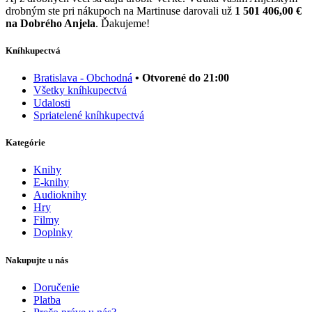
drobným ste pri nákupoch na Martinuse darovali už
1 501 406,00 €
na Dobrého Anjela
. Ďakujeme!
Kníhkupectvá
Bratislava - Obchodná
• Otvorené do 21:00
Všetky kníhkupectvá
Udalosti
Spriatelené kníhkupectvá
Kategórie
Knihy
E-knihy
Audioknihy
Hry
Filmy
Doplnky
Nakupujte u nás
Doručenie
Platba