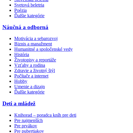
Svetová beletria
Poézia
Ďalšie kategórie
Náučná a odborná
Motivácia a sebarozvoj
Biznis a manažment
Humanitné a spoločenské vedy
História
Životopisy a reportáže
Vzťahy a rodina
Zdravie a životný štýl
Počítače a internet
Hobby
Umenie a dizajn
Ďalšie kategórie
Deti a mládež
Knihorad – poradca kníh pre deti
Pre najmenších
Pre prvákov
Pre pubertiakov