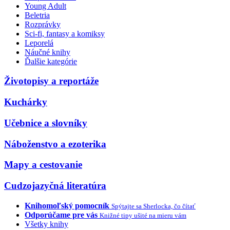
Young Adult
Beletria
Rozprávky
Sci-fi, fantasy a komiksy
Leporelá
Náučné knihy
Ďalšie kategórie
Životopisy a reportáže
Kuchárky
Učebnice a slovníky
Náboženstvo a ezoterika
Mapy a cestovanie
Cudzojazyčná literatúra
Knihomoľský pomocník
Spýtajte sa Sherlocka, čo čítať
Odporúčame pre vás
Knižné tipy ušité na mieru vám
Všetky knihy