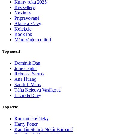
Knihy roka 2025
Bestsellery
Novinky
Pripravované
Akcie a zľavy
Kolekcie
BookTok
Mám záujem o titul
Top autori
Dominik Dán
Julie Caplin
Rebecca Yarros
Ana Huang
Sarah J. Maas
Táňa Keleová Vasilková
Lucinda Riley
Top série
Romantické úteky
Harry Potter
Kapitán Stein a Notár Barbarič