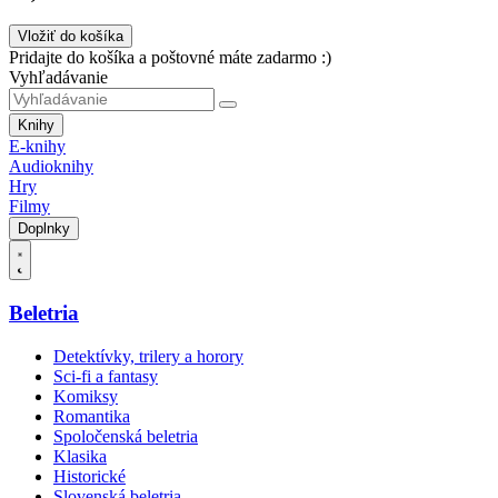
Vložiť do košíka
Pridajte do košíka a poštovné máte zadarmo :)
Vyhľadávanie
Knihy
E-knihy
Audioknihy
Hry
Filmy
Doplnky
Beletria
Detektívky, trilery a horory
Sci-fi a fantasy
Komiksy
Romantika
Spoločenská beletria
Klasika
Historické
Slovenská beletria