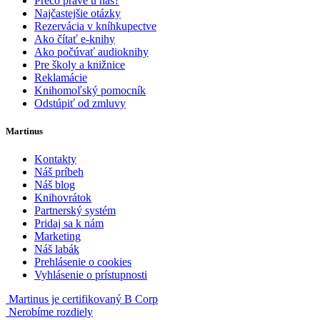
Prečo práve u nás?
Najčastejšie otázky
Rezervácia v kníhkupectve
Ako čítať e-knihy
Ako počúvať audioknihy
Pre školy a knižnice
Reklamácie
Knihomoľský pomocník
Odstúpiť od zmluvy
Martinus
Kontakty
Náš príbeh
Náš blog
Knihovrátok
Partnerský systém
Pridaj sa k nám
Marketing
Náš labák
Prehlásenie o cookies
Vyhlásenie o prístupnosti
Martinus je certifikovaný B Corp
Nerobíme rozdiely