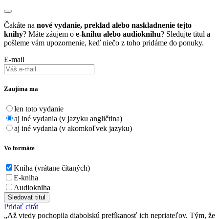
Čakáte na
nové vydanie, preklad alebo naskladnenie tejto
knihy
? Máte záujem o
e-knihu alebo audioknihu
? Sledujte titul a
pošleme vám upozornenie, keď niečo z toho pridáme do ponuky.
E-mail
Zaujíma ma
len toto vydanie
aj iné vydania (v jazyku angličtina)
aj iné vydania (v akomkoľvek jazyku)
Vo formáte
Kniha (vrátane čítaných)
E-kniha
Audiokniha
Sledovať titul
Pridať citát
Až vtedy pochopila diabolskú prefíkanosť ich nepriateľov. Tým, že