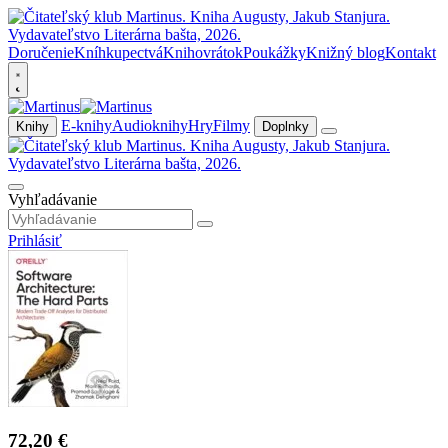
Doručenie
Kníhkupectvá
Knihovrátok
Poukážky
Knižný blog
Kontakt
E-knihy
Audioknihy
Hry
Filmy
Knihy
Doplnky
Vyhľadávanie
Prihlásiť
72,20 €