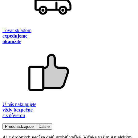
Tovar skladom
expedujeme
okamžite
U nás nakupujete
vždy bezpečne
a s dôverou
Predchádzajúce
Ďalšie
Aj z drobných vecí sa dajú urobiť veľké. Vďaka vašim Anjelským