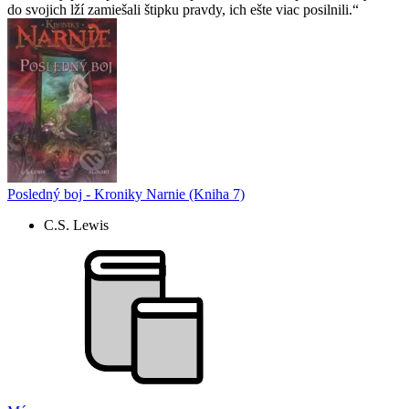
do svojich lží zamiešali štipku pravdy, ich ešte viac posilnili.
Posledný boj - Kroniky Narnie (Kniha 7)
C.S. Lewis