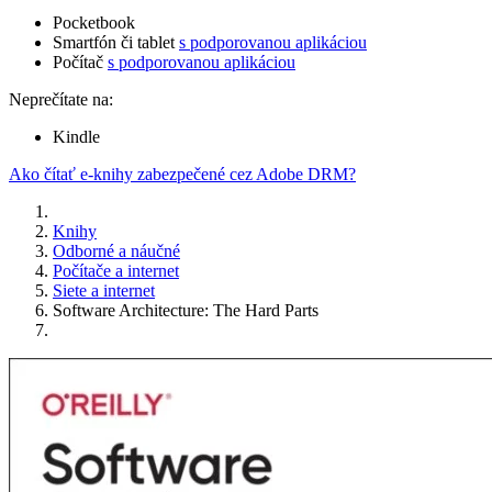
Pocketbook
Smartfón či tablet
s podporovanou aplikáciou
Počítač
s podporovanou aplikáciou
Neprečítate na:
Kindle
Ako čítať e-knihy zabezpečené cez Adobe DRM?
Knihy
Odborné a náučné
Počítače a internet
Siete a internet
Software Architecture: The Hard Parts