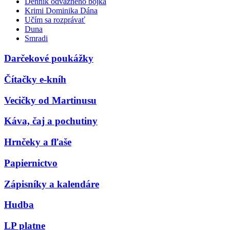
Denník odvážneho bojka
Krimi Dominika Dána
Učím sa rozprávať
Duna
Smradi
Darčekové poukážky
Čítačky e-kníh
Vecičky od Martinusu
Káva, čaj a pochutiny
Hrnčeky a fľaše
Papiernictvo
Zápisníky a kalendáre
Hudba
LP platne