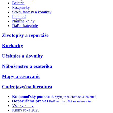
Beletria
Rozprávky
Sci-fi, fantasy a komiksy
Leporelá
Náučné knihy
Ďalšie kategórie
Životopisy a reportáže
Kuchárky
Učebnice a slovníky
Náboženstvo a ezoterika
Mapy a cestovanie
Cudzojazyčná literatúra
Knihomoľský pomocník
Spýtajte sa Sherlocka, čo čítať
Odporúčame pre vás
Knižné tipy ušité na mieru vám
Všetky knihy
Knihy roka 2025