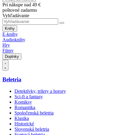
Pri nákupe nad 49 €
poštovné zadarmo
Vyhľadávanie
Knihy
E-knihy
Audioknihy
Hry
Filmy
Doplnky
Beletria
Detektívky, trilery a horory
Sci-fi a fantasy
Komiksy
Romantika
Spoločenská beletria
Klasika
Historické
Slovenská beletria
Svetová beletria