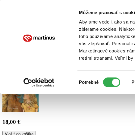
Doručenie
Kníhkupectvá
Knihovrátok
Poukážky
Knižný blog
Kontakt
Môžeme pracovať s cooki
Aby sme vedeli, ako sa na 
zbierame cookies. Niektor
E-knihy
Audioknihy
Hry
Filmy
Knihy
Doplnky
toho používame analytické
vás zlepšovať. Personaliz
Vyhľadávanie
Marketingové cookies nám 
tretími stranami. Veľmi b
Prihlásiť
Výber
Potrebné
P
súhlasu
18,00 €
Vložiť do košíka