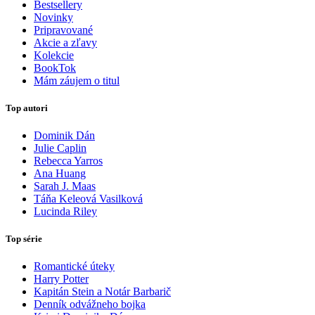
Bestsellery
Novinky
Pripravované
Akcie a zľavy
Kolekcie
BookTok
Mám záujem o titul
Top autori
Dominik Dán
Julie Caplin
Rebecca Yarros
Ana Huang
Sarah J. Maas
Táňa Keleová Vasilková
Lucinda Riley
Top série
Romantické úteky
Harry Potter
Kapitán Stein a Notár Barbarič
Denník odvážneho bojka