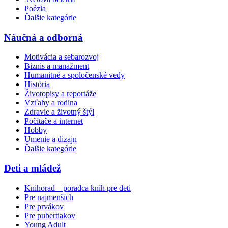
Poézia
Ďalšie kategórie
Náučná a odborná
Motivácia a sebarozvoj
Biznis a manažment
Humanitné a spoločenské vedy
História
Životopisy a reportáže
Vzťahy a rodina
Zdravie a životný štýl
Počítače a internet
Hobby
Umenie a dizajn
Ďalšie kategórie
Deti a mládež
Knihorad – poradca kníh pre deti
Pre najmenších
Pre prvákov
Pre pubertiakov
Young Adult