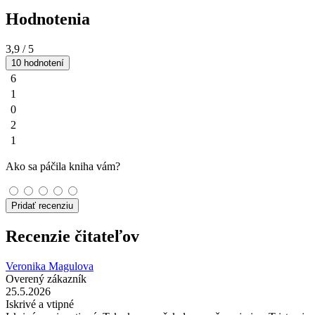
Hodnotenia
3,9
/ 5
10 hodnotení
6
1
0
2
1
Ako sa páčila kniha vám?
Pridať recenziu
Recenzie čitateľov
Veronika Magulova
Overený zákazník
25.5.2026
Iskrivé a vtipné