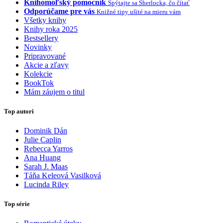
Knihomoľský pomocník
Spýtajte sa Sherlocka, čo čítať
Odporúčame pre vás
Knižné tipy ušité na mieru vám
Všetky knihy
Knihy roka 2025
Bestsellery
Novinky
Pripravované
Akcie a zľavy
Kolekcie
BookTok
Mám záujem o titul
Top autori
Dominik Dán
Julie Caplin
Rebecca Yarros
Ana Huang
Sarah J. Maas
Táňa Keleová Vasilková
Lucinda Riley
Top série