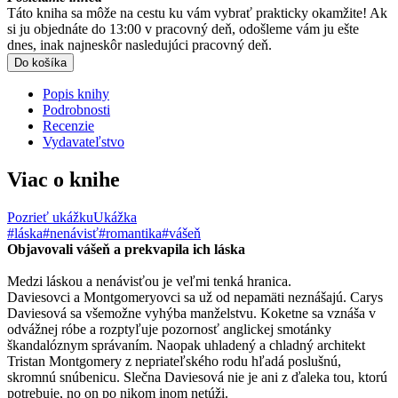
Táto kniha sa môže na cestu ku vám vybrať prakticky okamžite! Ak
si ju objednáte do 13:00 v pracovný deň, odošleme vám ju ešte
dnes, inak najneskôr nasledujúci pracovný deň.
Do košíka
Popis knihy
Podrobnosti
Recenzie
Vydavateľstvo
Viac o knihe
Pozrieť ukážku
Ukážka
#láska
#nenávisť
#romantika
#vášeň
Objavovali vášeň a prekvapila ich láska
Medzi láskou a nenávisťou je veľmi tenká hranica.
Daviesovci a Montgomeryovci sa už od nepamäti neznášajú. Carys
Daviesová sa všemožne vyhýba manželstvu. Koketne sa vznáša v
odvážnej róbe a rozptyľuje pozornosť anglickej smotánky
škandalóznym správaním. Naopak uhladený a chladný architekt
Tristan Montgomery z nepriateľského rodu hľadá poslušnú,
skromnú snúbenicu. Slečna Daviesová nie je ani z ďaleka tou, ktorú
potrebuje, no on po nikom inom netúži.