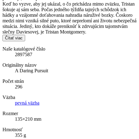
Keď ho vyzve, aby jej ukázal, o čo prichádza mimo zväzku, Tristan
šokuje aj sám seba. Počas jedného týždňa tajných schôdzok ich
hádky a vzájomné doťahovania nahradia náruživé bozky. Čoskoro
medzi nimi vzniká silné puto, ktoré neprelomí ani životu nebezpečná
situácia. Jediný, kto dokáže preniknúť k zdrvujúcim tajomstvám
slečny Daviesovej, je Tristan Montgomery.
Čítať viac
Naše katalógové číslo
2897587
Originálny názov
A Daring Pursuit
Počet strán
296
Väzba
pevná väzba
Rozmer
135×210 mm
Hmotnosť
355 g