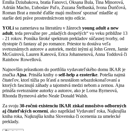
Emilia Dziubakova, bratia Fanovci, Oksana Bula, Tina Minorová,
Adrián Macho, Ľuboslav Paľo, Zuzana Štelbaská, Ivona Ďuričová,
Roman Brat a mnohé ďalšie majú možnosť spoznať mladšie aj
staršie deti práve prostredníctvom tejto edície.
YOLi
sa zameriava na literatúru v žánroch
young adult a new
adult
, teda prevažne pre „mladých dospelých“ vo veku približne 13
- 21 rokov. Ponúka široké spektrum prekladov súčasnej tvorby, od
dystopie či fantasy až po romance. Priestor tu dostáva veľa
svetoznámych autorov a autoriek, medzi inými aj John Green, Jamie
McGuirová, Lauren Kateová, Erica Johansenová, Anna Toddová či
Rainbow Rowellová.
Najnovším prírastkom do portfólia vydavateľského domu IKAR je
značka
Ajna
. Prináša knihy o
self-help a ezoterike
. Potešia najmä
čitateľov, ktorí túžia po šťastí a neustálom sebazdokonaľovaní a
ktorých fascinujú záhady a tajomstvá medzi nebom a zemou. Ajna
prináša svetoznáme autorky a autorov, ako je Lorna Byrneová,
Rhonda Byrneová alebo Neale Donald Walsh.
Za svoju
30-ročnú existenciu IKAR získal množstvo odborných
aj čitateľských ocenení
, ako napríklad Vydavateľ roka, Najkrajšia
kniha roka, Najkrajšia kniha Slovenska či ocenenia za umelecké
preklady.