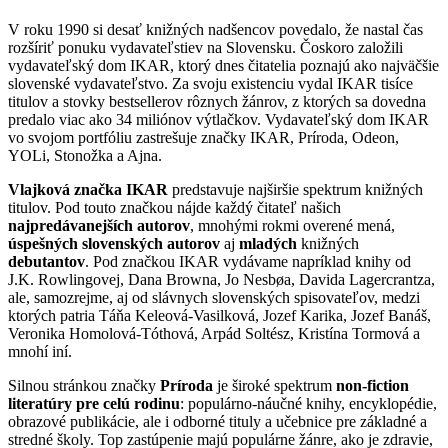
V roku 1990 si desať knižných nadšencov povedalo, že nastal čas
rozšíriť ponuku vydavateľstiev na Slovensku. Čoskoro založili
vydavateľský dom IKAR, ktorý dnes čitatelia poznajú ako najväčšie
slovenské vydavateľstvo. Za svoju existenciu vydal IKAR tisíce
titulov a stovky bestsellerov rôznych žánrov, z ktorých sa dovedna
predalo viac ako 34 miliónov výtlačkov. Vydavateľský dom IKAR
vo svojom portfóliu zastrešuje značky IKAR, Príroda, Odeon,
YOLi, Stonožka a Ajna.
Vlajková značka IKAR
predstavuje najširšie spektrum knižných
titulov. Pod touto značkou nájde každý čitateľ našich
najpredávanejších autorov
, mnohými rokmi overené mená,
úspešných slovenských autorov
aj
mladých
knižných
debutantov
. Pod značkou IKAR vydávame napríklad knihy od
J.K. Rowlingovej, Dana Browna, Jo Nesbøa, Davida Lagercrantza,
ale, samozrejme, aj od slávnych slovenských spisovateľov, medzi
ktorých patria Táňa Keleová-Vasilková, Jozef Karika, Jozef Banáš,
Veronika Homolová-Tóthová, Arpád Soltész, Kristína Tormová a
mnohí iní.
Silnou stránkou značky
Príroda
je široké spektrum
non-fiction
literatúry pre celú rodinu
: populárno-náučné knihy, encyklopédie,
obrazové publikácie, ale i odborné tituly a učebnice pre základné a
stredné školy. Top zastúpenie majú populárne žánre, ako je zdravie,