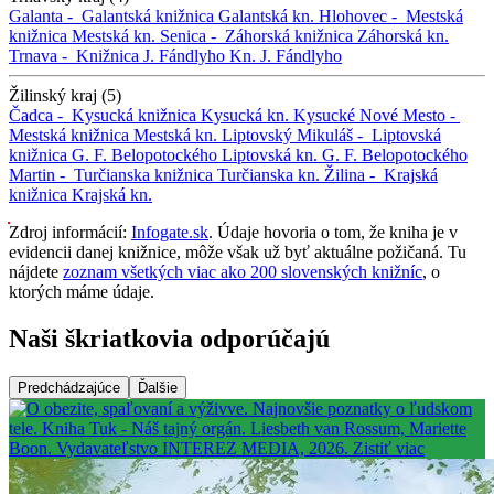
Galanta -
Galantská knižnica
Galantská kn.
Hlohovec -
Mestská
knižnica
Mestská kn.
Senica -
Záhorská knižnica
Záhorská kn.
Trnava -
Knižnica J. Fándlyho
Kn. J. Fándlyho
Žilinský kraj (5)
Čadca -
Kysucká knižnica
Kysucká kn.
Kysucké Nové Mesto -
Mestská knižnica
Mestská kn.
Liptovský Mikuláš -
Liptovská
knižnica G. F. Belopotockého
Liptovská kn. G. F. Belopotockého
Martin -
Turčianska knižnica
Turčianska kn.
Žilina -
Krajská
knižnica
Krajská kn.
Zdroj informácií:
Infogate.sk
. Údaje hovoria o tom, že kniha je v
evidencii danej knižnice, môže však už byť aktuálne požičaná. Tu
nájdete
zoznam všetkých viac ako 200 slovenských knižníc
, o
ktorých máme údaje.
Naši škriatkovia odporúčajú
Predchádzajúce
Ďalšie