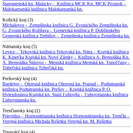
Staromestská kn.
Malacky -
Knižnica MCK
Kn. MCK
Pezinok -
Malokarpatská knižnica
Malokarpatská kn.
Košický kraj (3)
Michalovce -
Zemplínska knižnica G. Zvonického
Zemplínska kn.
G. Zvonického
Rožňava -
Gemerská knižnica P. Dobšinského
Gemerská knižnica
Trebišov -
Zemplínska knižnica
Zemplínska kn.
Nitriansky kraj (5)
Levice -
Tekovská knižnica
Tekovská kn.
Nitra -
Krajská knižnica
K. Kmeťka
Krajská kn.
Nové Zámky -
Knižnica A. Bernoláka
Kn.
A. Bernoláka
Štúrovo -
Mestská knižnica
Mestská kn.
Topoľčany -
Tribečská knižnica
Tribečská kn.
Prešovský kraj (4)
Bardejov -
Okresná knižnica
Okresná kn.
Poprad -
Podtatranská
knižnica
Podtatranská kn.
Prešov -
Krajská knižnica P. O.
Hviezdoslava
Krajská kn.
Stará Ľubovňa -
Ľubovnianska knižnica
Ľubovnianska kn.
Trenčiansky kraj (2)
Prievidza -
Hornonitrianska knižnica
Hornonitrianska kn.
Trenčín -
Verejná knižnica Michala Rešetku
Verejná kn. M. Rešetku
Trnavský kraj (4)