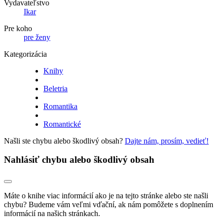
Vydavateľstvo
Ikar
Pre koho
pre ženy
Kategorizácia
Knihy
Beletria
Romantika
Romantické
Našli ste chybu alebo škodlivý obsah?
Dajte nám, prosím, vedieť!
Nahlásiť chybu alebo škodlivý obsah
Máte o knihe viac informácií ako je na tejto stránke alebo ste našli
chybu? Budeme vám veľmi vďační, ak nám pomôžete s doplnením
informácií na našich stránkach.