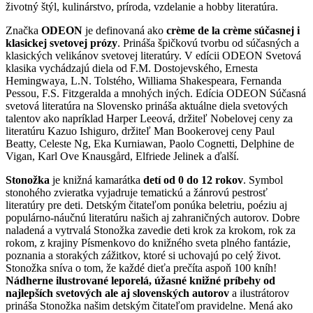
životný štýl, kulinárstvo, príroda, vzdelanie a hobby literatúra.
Značka
ODEON
je definovaná ako
crème de la crème súčasnej i
klasickej svetovej prózy
. Prináša špičkovú tvorbu od súčasných a
klasických velikánov svetovej literatúry. V edícii ODEON Svetová
klasika vychádzajú diela od F.M. Dostojevského, Ernesta
Hemingwaya, L.N. Tolstého, Williama Shakespeara, Fernanda
Pessou, F.S. Fitzgeralda a mnohých iných. Edícia ODEON Súčasná
svetová literatúra na Slovensko prináša aktuálne diela svetových
talentov ako napríklad Harper Leeová, držiteľ Nobelovej ceny za
literatúru Kazuo Ishiguro, držiteľ Man Bookerovej ceny Paul
Beatty, Celeste Ng, Eka Kurniawan, Paolo Cognetti, Delphine de
Vigan, Karl Ove Knausgård, Elfriede Jelinek a ďalší.
Stonožka
je knižná kamarátka
detí od 0 do 12 rokov
. Symbol
stonohého zvieratka vyjadruje tematickú a žánrovú pestrosť
literatúry pre deti. Detským čitateľom ponúka beletriu, poéziu aj
populárno-náučnú literatúru našich aj zahraničných autorov. Dobre
naladená a vytrvalá Stonožka zavedie deti krok za krokom, rok za
rokom, z krajiny Písmenkovo do knižného sveta plného fantázie,
poznania a storakých zážitkov, ktoré si uchovajú po celý život.
Stonožka sníva o tom, že každé dieťa prečíta aspoň 100 kníh!
Nádherne ilustrované leporelá, úžasné knižné príbehy od
najlepších svetových ale aj slovenských autorov
a ilustrátorov
prináša Stonožka našim detským čitateľom pravidelne. Mená ako