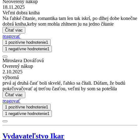
Neoverený nákup
18.11.2025
Veľmi dobra kniha
Na ľahké čitanie, romantika tam len tak iskrí, po dlhej dobe konečne
dobrá kniha,keby som mohla zhltnem ju na jedno čítanie
Čítať viac
reagovať
1 pozitívne hodnotenie
1
1 negatívne hodnotenie
1
Miroslava Dováľová
Overený nákup
2.10.2025
výborná
prvá aj druhá časť boli skvelé, ľahko sa čítali. Dúfam, že budú
pokrčovačovať aj treťou časťou, veľmi by som sa potešila
Čítať viac
reagovať
1 pozitívne hodnotenie
1
1 negatívne hodnotenie
1
Vydavateľstvo Ikar