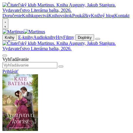
Doručenie
Kníhkupectvá
Knihovrátok
Poukážky
Knižný blog
Kontakt
E-knihy
Audioknihy
Hry
Filmy
Knihy
Doplnky
Vyhľadávanie
Prihlásiť