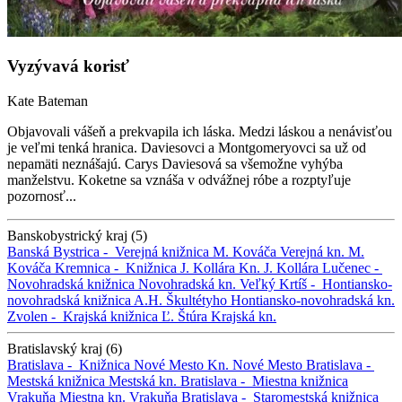
Vyzývavá korisť
Kate Bateman
Objavovali vášeň a prekvapila ich láska. Medzi láskou a nenávisťou
je veľmi tenká hranica. Daviesovci a Montgomeryovci sa už od
nepamäti neznášajú. Carys Daviesová sa všemožne vyhýba
manželstvu. Koketne sa vznáša v odvážnej róbe a rozptyľuje
pozornosť...
Banskobystrický kraj (5)
Banská Bystrica -
Verejná knižnica M. Kováča
Verejná kn. M.
Kováča
Kremnica -
Knižnica J. Kollára
Kn. J. Kollára
Lučenec -
Novohradská knižnica
Novohradská kn.
Veľký Krtíš -
Hontiansko-
novohradská knižnica A.H. Škultétyho
Hontiansko-novohradská kn.
Zvolen -
Krajská knižnica Ľ. Štúra
Krajská kn.
Bratislavský kraj (6)
Bratislava -
Knižnica Nové Mesto
Kn. Nové Mesto
Bratislava -
Mestská knižnica
Mestská kn.
Bratislava -
Miestna knižnica
Vrakuňa
Miestna kn. Vrakuňa
Bratislava -
Staromestská knižnica