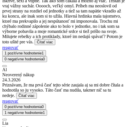
Iskrivé, sexi a vtipné. Tak ako som čakala a možno aj viac. Tristan je
vraj vážny suchár. Ooooch, veľký omyl. Príbeh ma neoslovil od
prvej strany na rozdiel od jednotky a tiež sa tam napätie vkradlo až
ku koncu, ale inak som si to užila. Hlavná hrdinka mala tajomstvo,
ktoré ma prekvapilo a jej nespútanosť mi imponovala. Trochu mi
chýbalo rodinné zápolenie ako to bolo v jednotke, no i tak som sa
výborne pobavila a moje romantické srdce si tiež prišlo na svoje.
Milujete rebelky a ich protiklady, ktoré im nedajú spávať? Potom je
toto ušité pre vás.
Čítať viac
reagovať
1 pozitívne hodnotenie
1
0 negatívne hodnotenia
0
Al
Neoverený nákup
24.3.2026
Priznávam, že ma prvá časť tejto série zaujala aj sa mi dobre čítala a
hodnotila so ju vysoko. Táto časť ma nudila, takmer nič sa tu
nedeje.
Čítať viac
reagovať
0 pozitívne hodnotenia
0
1 negatívne hodnotenie
1
Lia