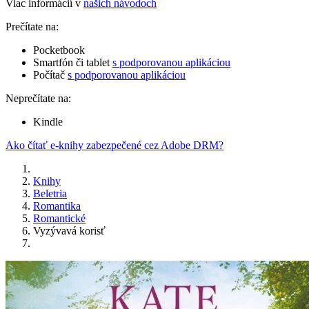
Viac informácií v
našich návodoch
Prečítate na:
Pocketbook
Smartfón či tablet
s podporovanou aplikáciou
Počítač
s podporovanou aplikáciou
Neprečítate na:
Kindle
Ako čítať e-knihy zabezpečené cez Adobe DRM?
Knihy
Beletria
Romantika
Romantické
Vyzývavá korisť