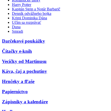
Romantické úteky
Harry Potter
Kapitán Stein a Notár Barbarič
Denník odvážneho bojka
Krimi Dominika Dána
Učím sa rozprávať
Duna
Smradi
Darčekové poukážky
Čítačky e-kníh
Vecičky od Martinusu
Káva, čaj a pochutiny
Hrnčeky a fľaše
Papiernictvo
Zápisníky a kalendáre