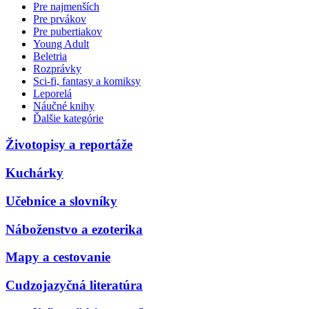
Pre najmenších
Pre prvákov
Pre pubertiakov
Young Adult
Beletria
Rozprávky
Sci-fi, fantasy a komiksy
Leporelá
Náučné knihy
Ďalšie kategórie
Životopisy a reportáže
Kuchárky
Učebnice a slovníky
Náboženstvo a ezoterika
Mapy a cestovanie
Cudzojazyčná literatúra