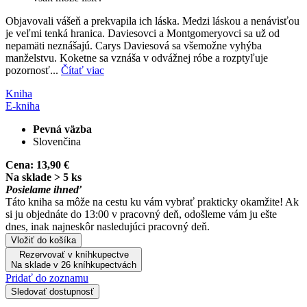
Objavovali vášeň a prekvapila ich láska. Medzi láskou a nenávisťou
je veľmi tenká hranica. Daviesovci a Montgomeryovci sa už od
nepamäti neznášajú. Carys Daviesová sa všemožne vyhýba
manželstvu. Koketne sa vznáša v odvážnej róbe a rozptyľuje
pozornosť...
Čítať viac
Kniha
E-kniha
Pevná väzba
Slovenčina
Cena:
13,90 €
Na sklade > 5 ks
Posielame ihneď
Táto kniha sa môže na cestu ku vám vybrať prakticky okamžite! Ak
si ju objednáte do 13:00 v pracovný deň, odošleme vám ju ešte
dnes, inak najneskôr nasledujúci pracovný deň.
Vložiť do košíka
Rezervovať v kníhkupectve
Na sklade v 26 kníhkupectvách
Pridať do zoznamu
Sledovať dostupnosť