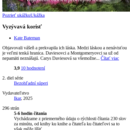
Pozrieť ukážku
Ukážka
Vyzývavá korisť
Kate Bateman
Objavovali vášeň a prekvapila ich láska. Medzi láskou a nenávisťou
je veľmi tenká hranica. Daviesovci a Montgomeryovci sa už od
nepamäti neznášajú. Carys Daviesová sa všemožne...
Čítať viac
3,9
10 hodnotení
2. diel série
Bezohľadní súperi
Vydavateľstvo
Ikar
, 2025
296 strán
5-6 hodín čítania
Vychádzame z priemerného údaju o rýchlosti čítania 230 slov
za minútu, od knihy ku knihe a čitateľa ku čitateľovi sa to
však môže líšiť.