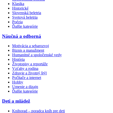
Klasika
Historické
Slovenská beletria
Svetová beletria
Poézia
Ďalšie kategórie
Náučná a odborná
Motivácia a sebarozvoj
Biznis a manažment
Humanitné a spoločenské vedy
História
Životopisy a reportáže
Vzťahy a rodina
Zdravie a životný štýl
Počítače a internet
Hobby
Umenie a dizajn
Ďalšie kategórie
Deti a mládež
Knihorad – poradca kníh pre deti