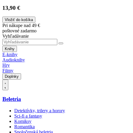
13,90 €
Vložiť do košíka
Pri nákupe nad 49 €
poštovné zadarmo
Vyhľadávanie
Knihy
E-knihy
Audioknihy
Hry
Filmy
Doplnky
Beletria
Detektívky, trilery a horory
Sci-fi a fantasy
Komiksy
Romantika
Spoločenská beletria