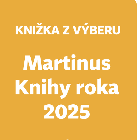
Doručenie
Kníhkupectvá
Knihovrátok
Poukážky
Knižný blog
Kontakt
E-knihy
Audioknihy
Hry
Filmy
Knihy
Doplnky
Vyhľadávanie
Prihlásiť