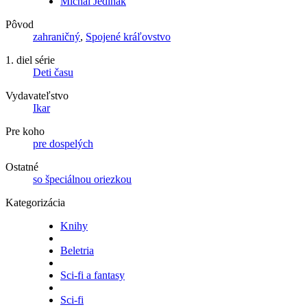
Michal Jedinák
Pôvod
zahraničný
,
Spojené kráľovstvo
1. diel série
Deti času
Vydavateľstvo
Ikar
Pre koho
pre dospelých
Ostatné
so špeciálnou oriezkou
Kategorizácia
Knihy
Beletria
Sci-fi a fantasy
Sci-fi