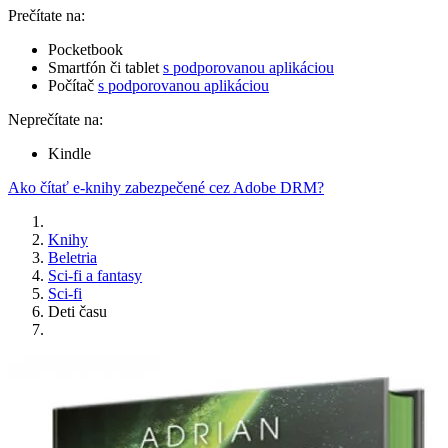
Prečítate na:
Pocketbook
Smartfón či tablet
s podporovanou aplikáciou
Počítač
s podporovanou aplikáciou
Neprečítate na:
Kindle
Ako čítať e-knihy zabezpečené cez Adobe DRM?
Knihy
Beletria
Sci-fi a fantasy
Sci-fi
Deti času