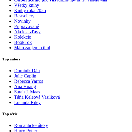
Knižné tipy ušité na mieru vám
Všetky knihy
Knihy roka 2025
Bestsellery
Novinky
Pripravované
Akcie a zľavy
Kolekcie
BookTok
Mám záujem o titul
Top autori
Dominik Dán
Julie Caplin
Rebecca Yarros
Ana Huang
Sarah J. Maas
Táňa Keleová Vasilková
Lucinda Riley
Top série
Romantické úteky
Harry Potter