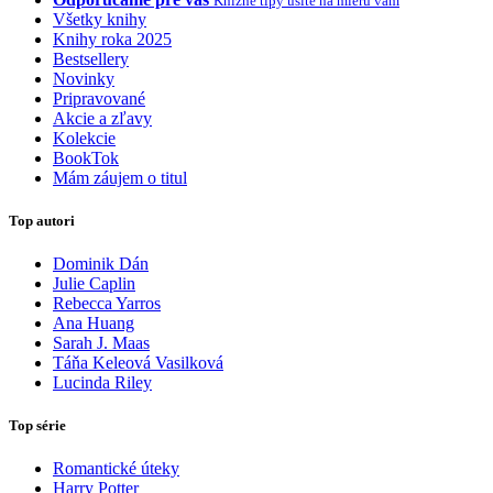
Knižné tipy ušité na mieru vám
Všetky knihy
Knihy roka 2025
Bestsellery
Novinky
Pripravované
Akcie a zľavy
Kolekcie
BookTok
Mám záujem o titul
Top autori
Dominik Dán
Julie Caplin
Rebecca Yarros
Ana Huang
Sarah J. Maas
Táňa Keleová Vasilková
Lucinda Riley
Top série
Romantické úteky
Harry Potter