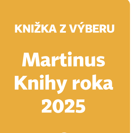
Doručenie
Kníhkupectvá
Knihovrátok
Poukážky
Knižný blog
Kontakt
E-knihy
Audioknihy
Hry
Filmy
Knihy
Doplnky
Vyhľadávanie
Prihlásiť