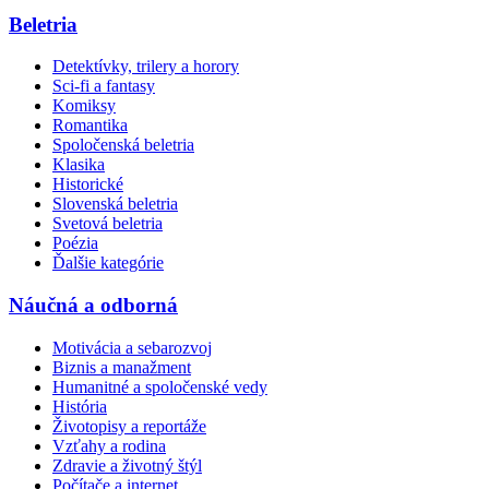
Beletria
Detektívky, trilery a horory
Sci-fi a fantasy
Komiksy
Romantika
Spoločenská beletria
Klasika
Historické
Slovenská beletria
Svetová beletria
Poézia
Ďalšie kategórie
Náučná a odborná
Motivácia a sebarozvoj
Biznis a manažment
Humanitné a spoločenské vedy
História
Životopisy a reportáže
Vzťahy a rodina
Zdravie a životný štýl
Počítače a internet