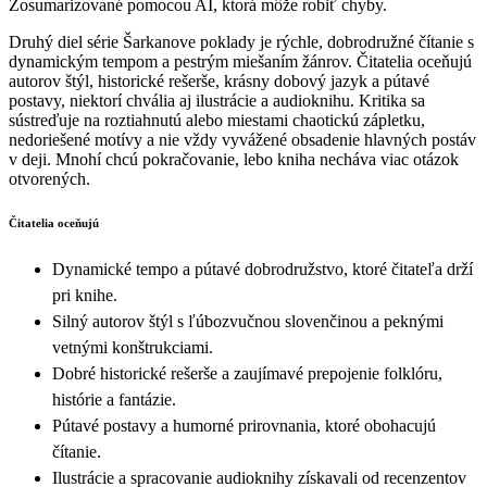
Zosumarizované pomocou AI, ktorá môže robiť chyby.
Druhý diel série Šarkanove poklady je rýchle, dobrodružné čítanie s
dynamickým tempom a pestrým miešaním žánrov. Čitatelia oceňujú
autorov štýl, historické rešerše, krásny dobový jazyk a pútavé
postavy, niektorí chvália aj ilustrácie a audioknihu. Kritika sa
sústreďuje na roztiahnutú alebo miestami chaotickú zápletku,
nedoriešené motívy a nie vždy vyvážené obsadenie hlavných postáv
v deji. Mnohí chcú pokračovanie, lebo kniha necháva viac otázok
otvorených.
Čitatelia oceňujú
Dynamické tempo a pútavé dobrodružstvo, ktoré čitateľa drží
pri knihe.
Silný autorov štýl s ľúbozvučnou slovenčinou a peknými
vetnými konštrukciami.
Dobré historické rešerše a zaujímavé prepojenie folklóru,
histórie a fantázie.
Pútavé postavy a humorné prirovnania, ktoré obohacujú
čítanie.
Ilustrácie a spracovanie audioknihy získavali od recenzentov