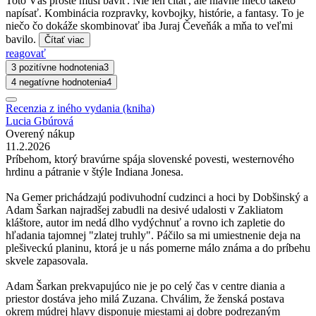
Toto Vás proste musí baviť. Nie len čítať, ale hlavne niečo takéto
napísať. Kombinácia rozpravky, kovbojky, histórie, a fantasy. To je
niečo čo dokáže skombinovať iba Juraj Čeveňák a mňa to veľmi
bavilo.
Čítať viac
reagovať
3 pozitívne hodnotenia
3
4 negatívne hodnotenia
4
Recenzia z iného vydania (kniha)
Lucia Gbúrová
Overený nákup
11.2.2026
Príbehom, ktorý bravúrne spája slovenské povesti, westernového
hrdinu a pátranie v štýle Indiana Jonesa.
Na Gemer prichádzajú podivuhodní cudzinci a hoci by Dobšinský a
Adam Šarkan najradšej zabudli na desivé udalosti v Zakliatom
kláštore, autor im nedá dlho vydýchnuť a rovno ich zapletie do
hľadania tajomnej "zlatej truhly". Páčilo sa mi umiestnenie deja na
plešiveckú planinu, ktorá je u nás pomerne málo známa a do príbehu
skvele zapasovala.
Adam Šarkan prekvapujúco nie je po celý čas v centre diania a
priestor dostáva jeho milá Zuzana. Chválim, že ženská postava
okrem múdrej hlavy disponuje miestami aj dobre podrezaným