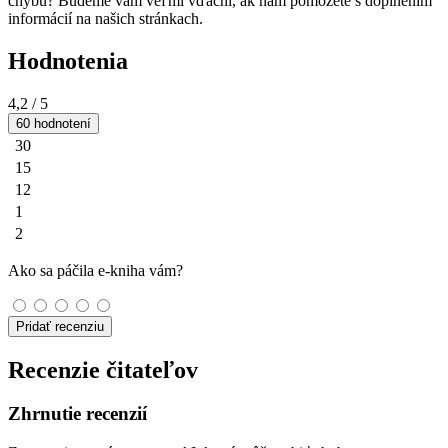
chybu? Budeme vám veľmi vďační, ak nám pomôžete s doplnením
informácií na našich stránkach.
Hodnotenia
4,2
/ 5
60 hodnotení
30
15
12
1
2
Ako sa páčila e-kniha vám?
Pridať recenziu
Recenzie čitateľov
Zhrnutie recenzií