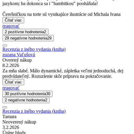
jazykom; ba dokonca sa i "bambitkou" pooháňala!
Čerešničkou na torte sú vynikajúce ilustrácie od Michala Ivana
Čítať viac
reagovať
2 pozitívne hodnotenia
2
29 negatívne hodnotenia
29
Recenzia z iného vydania (kniha)
zuzana Vaľušová
Overený nákup
8.2.2026
Za mňa slabé. Málo dynamické, zápletka veľmi jednoduchá, dej
predvídateľný. Rozuzlenie skôr príprava na pokračovanie.
Čítať viac
reagovať
30 pozitívne hodnotenia
30
2 negatívne hodnotenia
2
Recenzia z iného vydania (kniha)
Tamara
Neoverený nákup
3.2.2026
Úplne bludy