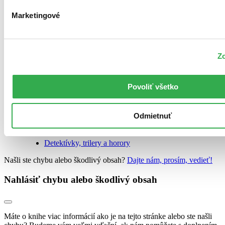
pre mužov
,
pre ženy
,
pre dospelých
Marketingové
Kategorizácia
Knihy
Beletria
Zo
Sci-fi a fantasy
Povoliť všetko
Fantasy
Knihy
Odmietnuť
Beletria
Detektívky, trilery a horory
Našli ste chybu alebo škodlivý obsah?
Dajte nám, prosím, vedieť!
Nahlásiť chybu alebo škodlivý obsah
Máte o knihe viac informácií ako je na tejto stránke alebo ste našli