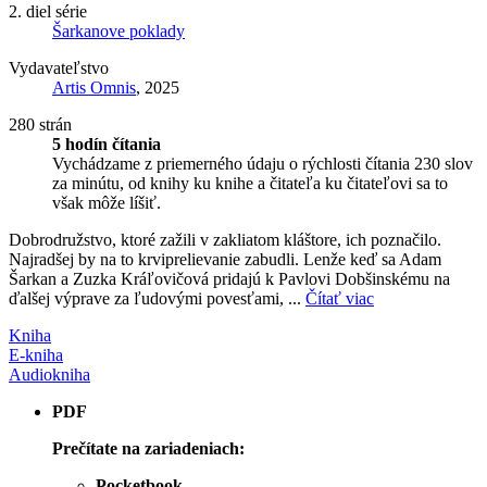
2. diel série
Šarkanove poklady
Vydavateľstvo
Artis Omnis
, 2025
280 strán
5 hodín čítania
Vychádzame z priemerného údaju o rýchlosti čítania 230 slov
za minútu, od knihy ku knihe a čitateľa ku čitateľovi sa to
však môže líšiť.
Dobrodružstvo, ktoré zažili v zakliatom kláštore, ich poznačilo.
Najradšej by na to krviprelievanie zabudli. Lenže keď sa Adam
Šarkan a Zuzka Kráľovičová pridajú k Pavlovi Dobšinskému na
ďalšej výprave za ľudovými povesťami, ...
Čítať viac
Kniha
E-kniha
Audiokniha
PDF
Prečítate na zariadeniach:
Pocketbook