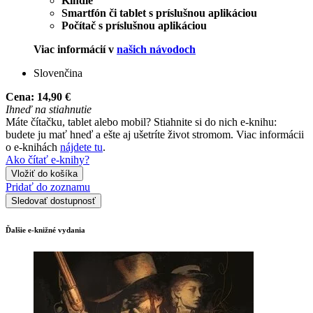
Kindle
Smartfón či tablet s príslušnou aplikáciou
Počítač s príslušnou aplikáciou
Viac informácií v
našich návodoch
Slovenčina
Cena:
14,90 €
Ihneď na stiahnutie
Máte čítačku, tablet alebo mobil? Stiahnite si do nich e-knihu:
budete ju mať hneď a ešte aj ušetríte život stromom. Viac informácii
o e-knihách
nájdete tu
.
Ako čítať e-knihy?
Vložiť do košíka
Pridať do zoznamu
Sledovať dostupnosť
Ďalšie e-knižné vydania