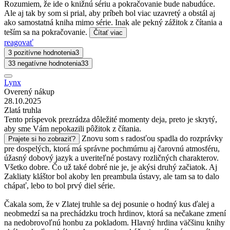
Rozumiem, že ide o knižnú sériu a pokračovanie bude nabudúce.
Ale aj tak by som si prial, aby príbeh bol viac uzavretý a obstál aj
ako samostatná kniha mimo série. Inak ale pekný zážitok z čítania a
teším sa na pokračovanie.
Čítať viac
reagovať
3 pozitívne hodnotenia
3
33 negatívne hodnotenia
33
Lynx
Overený nákup
28.10.2025
Zlatá truhla
Tento príspevok prezrádza dôležité momenty deja, preto je skrytý,
aby sme Vám nepokazili pôžitok z čítania.
Znovu som s radosťou spadla do rozprávky
Prajete si ho zobraziť?
pre dospelých, ktorá má správne pochmúrnu aj čarovnú atmosféru,
úžasný dobový jazyk a uveriteľné postavy rozličných charakterov.
Všetko dobre. Čo už také dobré nie je, je akýsi druhý začiatok. Aj
Zakliaty kláštor bol akoby len preambula ústavy, ale tam sa to dalo
chápať, lebo to bol prvý diel série.
Čakala som, že v Zlatej truhle sa dej posunie o hodný kus ďalej a
neobmedzí sa na prechádzku troch hrdinov, ktorá sa nečakane zmení
na nedobrovoľnú honbu za pokladom. Hlavný hrdina väčšinu knihy