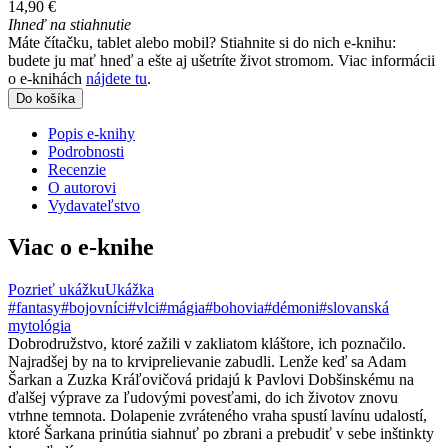
14,90 €
Ihneď na stiahnutie
Máte čítačku, tablet alebo mobil? Stiahnite si do nich e-knihu:
budete ju mať hneď a ešte aj ušetríte život stromom. Viac informácii
o e-knihách
nájdete tu
.
Do košíka
Popis e-knihy
Podrobnosti
Recenzie
O autorovi
Vydavateľstvo
Viac o e-knihe
Pozrieť ukážku
Ukážka
#fantasy
#bojovníci
#vlci
#mágia
#bohovia
#démoni
#slovanská
mytológia
Dobrodružstvo, ktoré zažili v zakliatom kláštore, ich poznačilo.
Najradšej by na to krviprelievanie zabudli. Lenže keď sa Adam
Šarkan a Zuzka Kráľovičová pridajú k Pavlovi Dobšinskému na
ďalšej výprave za ľudovými povesťami, do ich životov znovu
vtrhne temnota. Dolapenie zvráteného vraha spustí lavínu udalostí,
ktoré Šarkana prinútia siahnuť po zbrani a prebudiť v sebe inštinkty