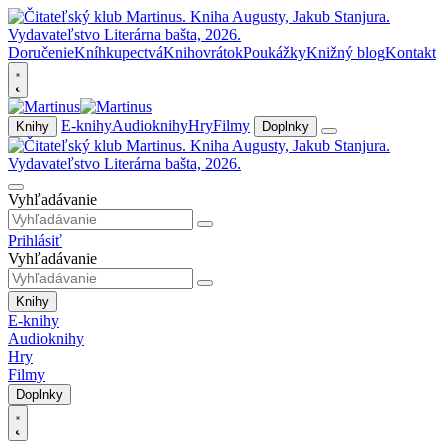
Doručenie
Kníhkupectvá
Knihovrátok
Poukážky
Knižný blog
Kontakt
E-knihy
Audioknihy
Hry
Filmy
Knihy
Doplnky
Vyhľadávanie
Prihlásiť
Vyhľadávanie
Knihy
E-knihy
Audioknihy
Hry
Filmy
Doplnky