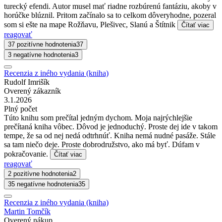
turecký efendi. Autor musel mať riadne rozbúrenú fantáziu, akoby v
horúčke blúznil. Pritom začínalo sa to celkom dôveryhodne, pozeral
som si ešte na mape Rožňavu, Plešivec, Slanú a Štítnik
Čítať viac
reagovať
37 pozitívne hodnotenia
37
3 negatívne hodnotenia
3
Recenzia z iného vydania (kniha)
Rudolf Imrišík
Overený zákazník
3.1.2026
Plný počet
Túto knihu som prečítal jedným dychom. Moja najrýchlejšie
prečítaná kniha vôbec. Dôvod je jednoduchý. Proste dej ide v takom
tempe, že sa od nej nedá odtrhnúť. Kniha nemá nudné pasáže. Stále
sa tam niečo deje. Proste dobrodružstvo, ako má byť. Dúfam v
pokračovanie.
Čítať viac
reagovať
2 pozitívne hodnotenia
2
35 negatívne hodnotenia
35
Recenzia z iného vydania (kniha)
Martin Tomčík
Overený nákup