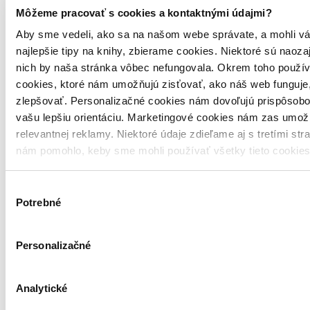
ISBN MOBI
Môžeme pracovať s cookies a kontaktnými údajmi?
978-80-8201-301-9
Aby sme vedeli, ako sa na našom webe správate, a mohli vá
ISBN EPUB
najlepšie tipy na knihy, zbierame cookies. Niektoré sú naoza
978-80-8201-300-2
nich by naša stránka vôbec nefungovala. Okrem toho použí
ISBN PDF
cookies, ktoré nám umožňujú zisťovať, ako náš web funguje,
978-80-8201-299-9
zlepšovať. Personalizačné cookies nám dovoľujú prispôsobo
vašu lepšiu orientáciu. Marketingové cookies nám zas umož
Štýl
napínavý
,
dobrodružný
,
historický
relevantnej reklamy. Niektoré údaje zdieľame aj s tretími str
nám pomohlo, keby sme mohli používať všetky tieto cookie
Jazyk
slovenčina
Výber
Pôvod
Potrebné
Slovensko
súhlasu
2. diel série
Šarkanove poklady
Personalizačné
Vydavateľstvo
Artis Omnis
Analytické
Pre koho