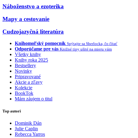
Náboženstvo a ezoterika
Mapy a cestovanie
Cudzojazyčná literatúra
Knihomoľský pomocník
Spýtajte sa Sherlocka, čo čítať
Odporúčame pre vás
Knižné tipy ušité na mieru vám
Všetky knihy
Knihy roka 2025
Bestsellery
Novinky
Pripravované
Akcie a zľavy
Kolekcie
BookTok
Mám záujem o titul
Top autori
Dominik Dán
Julie Caplin
Rebecca Yarros