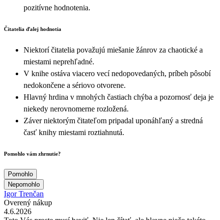
pozitívne hodnotenia.
Čitatelia ďalej hodnotia
Niektorí čitatelia považujú miešanie žánrov za chaotické a
miestami neprehľadné.
V knihe ostáva viacero vecí nedopovedaných, príbeh pôsobí
nedokončene a sériovo otvorene.
Hlavný hrdina v mnohých častiach chýba a pozornosť deja je
niekedy nerovnomerne rozložená.
Záver niektorým čitateľom pripadal uponáhľaný a stredná
časť knihy miestami roztiahnutá.
Pomohlo vám zhrnutie?
Pomohlo
Nepomohlo
Igor Trenčan
Overený nákup
4.6.2026