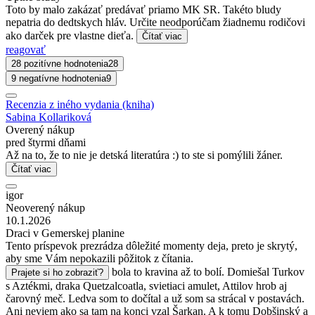
Toto by malo zakázať predávať priamo MK SR. Takéto bludy
nepatria do dedtskych hláv. Určite neodporúčam žiadnemu rodičovi
ako darček pre vlastne dieťa.
Čítať viac
reagovať
28 pozitívne hodnotenia
28
9 negatívne hodnotenia
9
Recenzia z iného vydania (kniha)
Sabina Kollariková
Overený nákup
pred štyrmi dňami
Až na to, že to nie je detská literatúra :) to ste si pomýlili žáner.
Čítať viac
igor
Neoverený nákup
10.1.2026
Draci v Gemerskej planine
Tento príspevok prezrádza dôležité momenty deja, preto je skrytý,
aby sme Vám nepokazili pôžitok z čítania.
bola to kravina až to bolí. Domiešal Turkov
Prajete si ho zobraziť?
s Aztékmi, draka Quetzalcoatla, svietiaci amulet, Attilov hrob aj
čarovný meč. Ledva som to dočítal a už som sa strácal v postavách.
Ani neviem ako sa tam na konci vzal Šarkan. A k tomu Dobšinský a