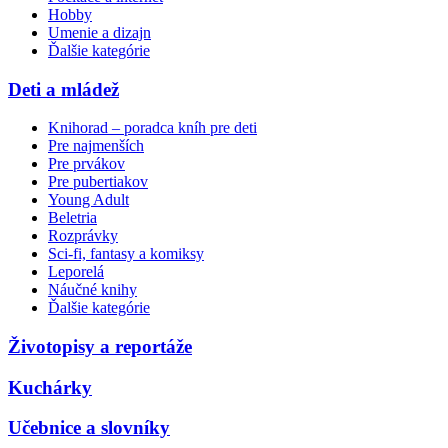
Hobby
Umenie a dizajn
Ďalšie kategórie
Deti a mládež
Knihorad – poradca kníh pre deti
Pre najmenších
Pre prvákov
Pre pubertiakov
Young Adult
Beletria
Rozprávky
Sci-fi, fantasy a komiksy
Leporelá
Náučné knihy
Ďalšie kategórie
Životopisy a reportáže
Kuchárky
Učebnice a slovníky