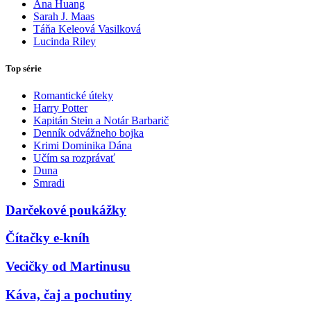
Ana Huang
Sarah J. Maas
Táňa Keleová Vasilková
Lucinda Riley
Top série
Romantické úteky
Harry Potter
Kapitán Stein a Notár Barbarič
Denník odvážneho bojka
Krimi Dominika Dána
Učím sa rozprávať
Duna
Smradi
Darčekové poukážky
Čítačky e-kníh
Vecičky od Martinusu
Káva, čaj a pochutiny