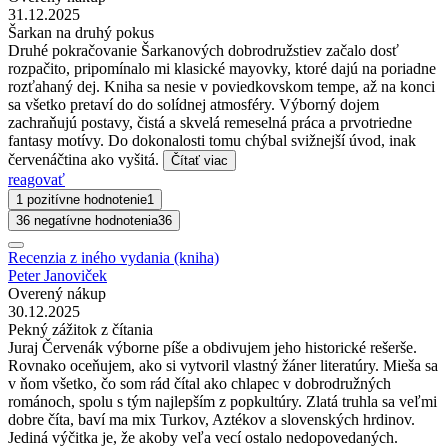
31.12.2025
Šarkan na druhý pokus
Druhé pokračovanie Šarkanových dobrodružstiev začalo dosť
rozpačito, pripomínalo mi klasické mayovky, ktoré dajú na poriadne
rozťahaný dej. Kniha sa nesie v poviedkovskom tempe, až na konci
sa všetko pretaví do do solídnej atmosféry. Výborný dojem
zachraňujú postavy, čistá a skvelá remeselná práca a prvotriedne
fantasy motívy. Do dokonalosti tomu chýbal svižnejší úvod, inak
červenáčtina ako vyšitá.
Čítať viac
reagovať
1 pozitívne hodnotenie
1
36 negatívne hodnotenia
36
Recenzia z iného vydania (kniha)
Peter Janoviček
Overený nákup
30.12.2025
Pekný zážitok z čítania
Juraj Červenák výborne píše a obdivujem jeho historické rešerše.
Rovnako oceňujem, ako si vytvoril vlastný žáner literatúry. Mieša sa
v ňom všetko, čo som rád čítal ako chlapec v dobrodružných
románoch, spolu s tým najlepším z popkultúry. Zlatá truhla sa veľmi
dobre číta, baví ma mix Turkov, Aztékov a slovenských hrdinov.
Jediná výčitka je, že akoby veľa vecí ostalo nedopovedaných.