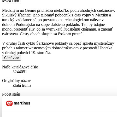
lovca ľudí.
Medzitým na Gemer prichádza niekoľko podivuhodných cudzincov.
Sikulský šľachtic, jeho tajomný pobočník z čias vojny v Mexiku a
turecký vzdelanec sú po prevratnom archeologickom náleze v
dolnom Podunajsku na stope ďalšieho pokladu. Ten by údajne
mohol prebudiť sily, čo sa vymykajú ľudskému chápaniu, a zmeniť
tvár sveta. Cesty oboch skupín sa čoskoro pretnú.
V druhej časti cyklu Šarkanove poklady sa opäť splieta mysteriózny
príbeh s takmer westernovým dobrodružstvom v prostredí Uhorska
v druhej polovici 19. storočia.
Čítať viac
Naše katalógové číslo
3244051
Originálny názov
Zlatá truhla
Počet strán
280
Dátum vydania
1. 10. 2025