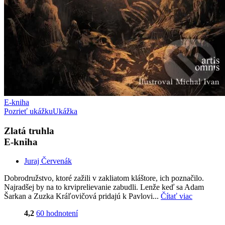
E-kniha
Pozrieť ukážku
Ukážka
Zlatá truhla
E-kniha
Juraj Červenák
Dobrodružstvo, ktoré zažili v zakliatom kláštore, ich poznačilo.
Najradšej by na to krviprelievanie zabudli. Lenže keď sa Adam
Šarkan a Zuzka Kráľovičová pridajú k Pavlovi...
Čítať viac
4,2
60 hodnotení