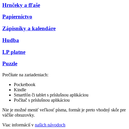
Hrnčeky a fľaše
Papiernictvo
Zápisníky a kalendáre
Hudba
LP platne
Puzzle
Prečítate na zariadeniach:
Pocketbook
Kindle
Smartfón či tablet s príslušnou aplikáciou
Počítač s príslušnou aplikáciou
Nie je možné meniť veľkosť písma, formát je preto vhodný skôr pre
väčšie obrazovky.
Viac informácií v
našich návodoch