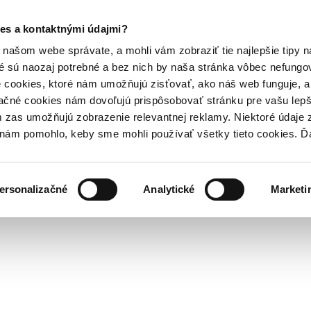
es a kontaktnými údajmi?
našom webe správate, a mohli vám zobraziť tie najlepšie tipy n
é sú naozaj potrebné a bez nich by naša stránka vôbec nefung
 cookies, ktoré nám umožňujú zisťovať, ako náš web funguje, a 
ačné cookies nám dovoľujú prispôsobovať stránku pre vašu lepši
zas umožňujú zobrazenie relevantnej reklamy. Niektoré údaje z
y nám pomohlo, keby sme mohli používať všetky tieto cookies. 
ersonalizačné
Analytické
Marketi