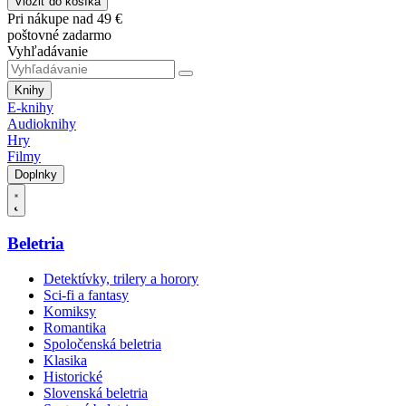
Vložiť do košíka
Pri nákupe nad 49 €
poštovné zadarmo
Vyhľadávanie
Knihy
E-knihy
Audioknihy
Hry
Filmy
Doplnky
Beletria
Detektívky, trilery a horory
Sci-fi a fantasy
Komiksy
Romantika
Spoločenská beletria
Klasika
Historické
Slovenská beletria