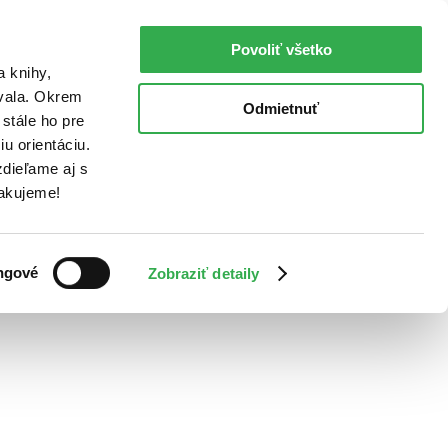
Povoliť všetko
a knihy,
ovala. Okrem
Odmietnuť
stále ho pre
u orientáciu.
dieľame aj s
Ďakujeme!
ngové
Zobraziť detaily