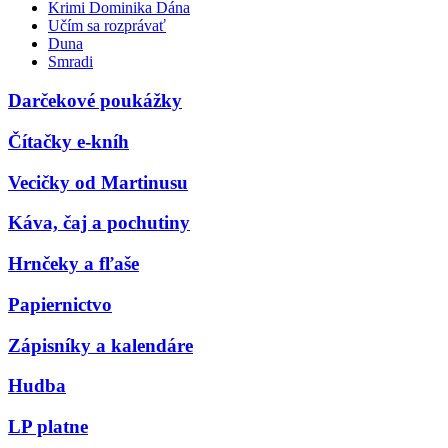
Krimi Dominika Dána
Učím sa rozprávať
Duna
Smradi
Darčekové poukážky
Čítačky e-kníh
Vecičky od Martinusu
Káva, čaj a pochutiny
Hrnčeky a fľaše
Papiernictvo
Zápisníky a kalendáre
Hudba
LP platne