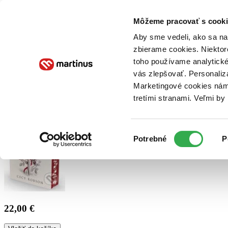
Doručenie
Kníhkupectvá
Knihovrátok
Poukážky
Knižný blog
Kontakt
Môžeme pracovať s cooki
Aby sme vedeli, ako sa na 
zbierame cookies. Niektor
E-knihy
Audioknihy
Hry
Filmy
Knihy
Doplnky
toho používame analytické
vás zlepšovať. Personaliz
Vyhľadávanie
Marketingové cookies nám 
tretími stranami. Veľmi b
Prihlásiť
Výber
Potrebné
P
súhlasu
22,00 €