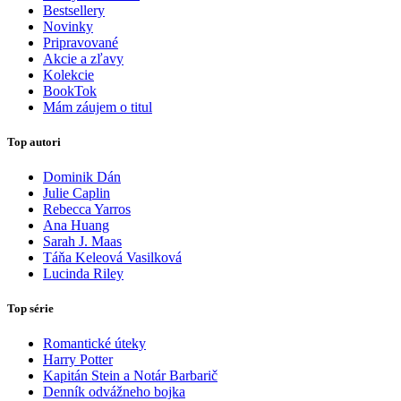
Bestsellery
Novinky
Pripravované
Akcie a zľavy
Kolekcie
BookTok
Mám záujem o titul
Top autori
Dominik Dán
Julie Caplin
Rebecca Yarros
Ana Huang
Sarah J. Maas
Táňa Keleová Vasilková
Lucinda Riley
Top série
Romantické úteky
Harry Potter
Kapitán Stein a Notár Barbarič
Denník odvážneho bojka