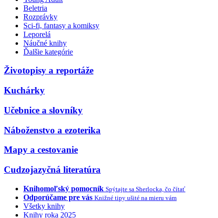
Beletria
Rozprávky
Sci-fi, fantasy a komiksy
Leporelá
Náučné knihy
Ďalšie kategórie
Životopisy a reportáže
Kuchárky
Učebnice a slovníky
Náboženstvo a ezoterika
Mapy a cestovanie
Cudzojazyčná literatúra
Knihomoľský pomocník
Spýtajte sa Sherlocka, čo čítať
Odporúčame pre vás
Knižné tipy ušité na mieru vám
Všetky knihy
Knihy roka 2025