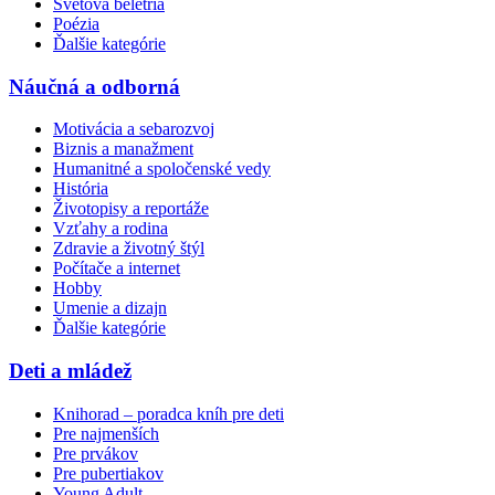
Svetová beletria
Poézia
Ďalšie kategórie
Náučná a odborná
Motivácia a sebarozvoj
Biznis a manažment
Humanitné a spoločenské vedy
História
Životopisy a reportáže
Vzťahy a rodina
Zdravie a životný štýl
Počítače a internet
Hobby
Umenie a dizajn
Ďalšie kategórie
Deti a mládež
Knihorad – poradca kníh pre deti
Pre najmenších
Pre prvákov
Pre pubertiakov
Young Adult