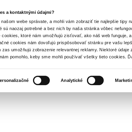
es a kontaktnými údajmi?
našom webe správate, a mohli vám zobraziť tie najlepšie tipy n
é sú naozaj potrebné a bez nich by naša stránka vôbec nefung
 cookies, ktoré nám umožňujú zisťovať, ako náš web funguje, a 
ačné cookies nám dovoľujú prispôsobovať stránku pre vašu lepši
zas umožňujú zobrazenie relevantnej reklamy. Niektoré údaje z
y nám pomohlo, keby sme mohli používať všetky tieto cookies. 
ersonalizačné
Analytické
Marketi