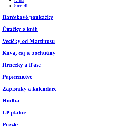
Duna
Smradi
Darčekové poukážky
Čítačky e-kníh
Vecičky od Martinusu
Káva, čaj a pochutiny
Hrnčeky a fľaše
Papiernictvo
Zápisníky a kalendáre
Hudba
LP platne
Puzzle