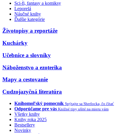
Sci-fi, fantasy a komiksy
Leporelá
Náučné knihy
Ďalšie kategórie
Životopisy a reportáže
Kuchárky
Učebnice a slovníky
Náboženstvo a ezoterika
Mapy a cestovanie
Cudzojazyčná literatúra
Knihomoľský pomocník
Spýtajte sa Sherlocka, čo čítať
Odporúčame pre vás
Knižné tipy ušité na mieru vám
Všetky knihy
Knihy roka 2025
Bestsellery
Novinky