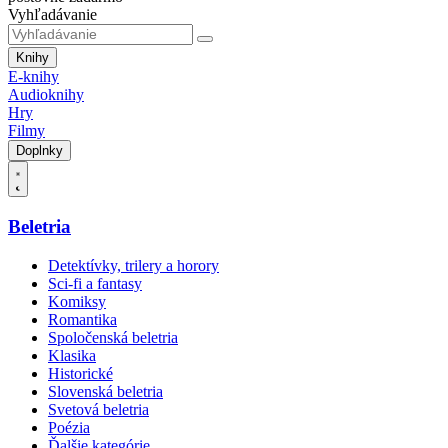
Vyhľadávanie
Knihy
E-knihy
Audioknihy
Hry
Filmy
Doplnky
Beletria
Detektívky, trilery a horory
Sci-fi a fantasy
Komiksy
Romantika
Spoločenská beletria
Klasika
Historické
Slovenská beletria
Svetová beletria
Poézia
Ďalšie kategórie