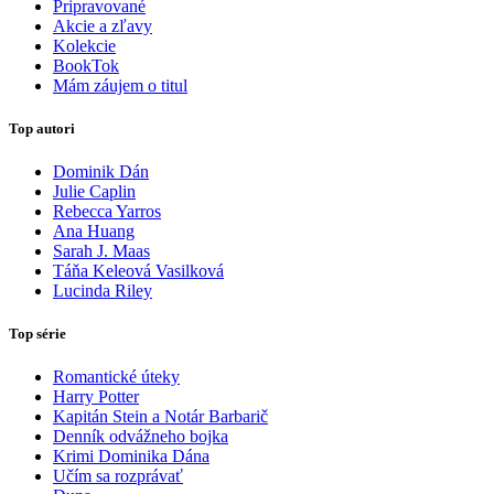
Pripravované
Akcie a zľavy
Kolekcie
BookTok
Mám záujem o titul
Top autori
Dominik Dán
Julie Caplin
Rebecca Yarros
Ana Huang
Sarah J. Maas
Táňa Keleová Vasilková
Lucinda Riley
Top série
Romantické úteky
Harry Potter
Kapitán Stein a Notár Barbarič
Denník odvážneho bojka
Krimi Dominika Dána
Učím sa rozprávať