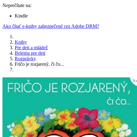
Neprečítate na:
Kindle
Ako čítať e-knihy zabezpečené cez Adobe DRM?
Knihy
Pre deti a mládež
Beletria pre deti
Rozprávky
Fričo je rozjarený, či čo...