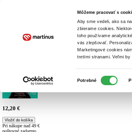
Doručenie
Kníhkupectvá
Knihovrátok
Poukážky
Knižný blog
Kontakt
Môžeme pracovať s cooki
Aby sme vedeli, ako sa na 
zbierame cookies. Niektor
E-knihy
Audioknihy
Hry
Filmy
Knihy
Doplnky
toho používame analytické
vás zlepšovať. Personaliz
Vyhľadávanie
Marketingové cookies nám 
tretími stranami. Veľmi b
Prihlásiť
Výber
Potrebné
P
súhlasu
12,20 €
Vložiť do košíka
Pri nákupe nad 49 €
poštovné zadarmo