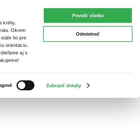
Povoliť všetko
a knihy,
ovala. Okrem
Odmietnuť
stále ho pre
u orientáciu.
dieľame aj s
Ďakujeme!
ngové
Zobraziť detaily