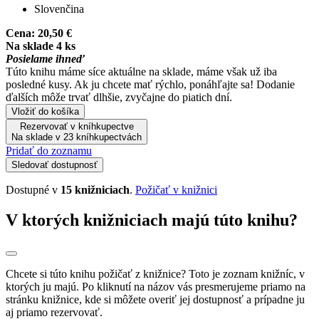
Slovenčina
Cena:
20,50 €
Na sklade 4 ks
Posielame ihneď
Túto knihu máme síce aktuálne na sklade, máme však už iba
posledné kusy. Ak ju chcete mať rýchlo, ponáhľajte sa! Dodanie
ďalších môže trvať dlhšie, zvyčajne do piatich dní.
Vložiť do košíka
Rezervovať v kníhkupectve
Na sklade v 23 kníhkupectvách
Pridať do zoznamu
Sledovať dostupnosť
Dostupné v
15 knižniciach
.
Požičať v knižnici
V ktorých knižniciach majú túto knihu?
Chcete si túto knihu požičať z knižnice? Toto je zoznam knižníc, v
ktorých ju majú. Po kliknutí na názov vás presmerujeme priamo na
stránku knižnice, kde si môžete overiť jej dostupnosť a prípadne ju
aj priamo rezervovať.