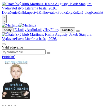
Doručenie
Kníhkupectvá
Knihovrátok
Poukážky
Knižný blog
Kontakt
E-knihy
Audioknihy
Hry
Filmy
Knihy
Doplnky
Vyhľadávanie
Prihlásiť