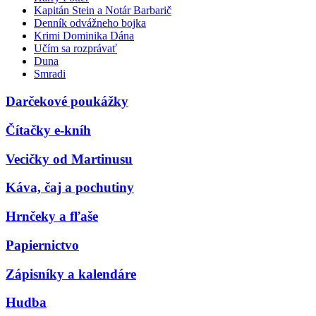
Kapitán Stein a Notár Barbarič
Denník odvážneho bojka
Krimi Dominika Dána
Učím sa rozprávať
Duna
Smradi
Darčekové poukážky
Čítačky e-kníh
Vecičky od Martinusu
Káva, čaj a pochutiny
Hrnčeky a fľaše
Papiernictvo
Zápisníky a kalendáre
Hudba