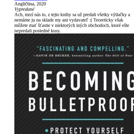
Angličtina, 2020
Vypredané
Ach, mrzí nás to, z tejto knihy sa už predali všetky výtlačky a
nemáme ju na sklade my ani vydavateľ :( Teoreticky však
môžete mať šťastie v niektorých iných obchodoch, ktoré ešte
nepredali posledné kusy.