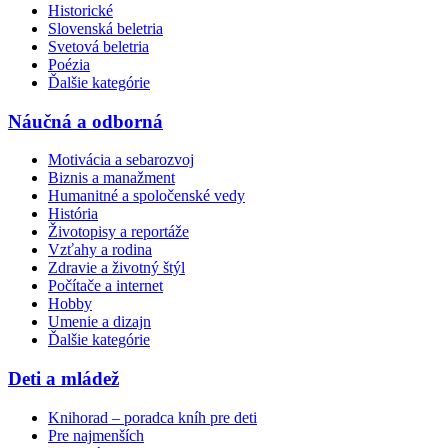
Historické
Slovenská beletria
Svetová beletria
Poézia
Ďalšie kategórie
Náučná a odborná
Motivácia a sebarozvoj
Biznis a manažment
Humanitné a spoločenské vedy
História
Životopisy a reportáže
Vzťahy a rodina
Zdravie a životný štýl
Počítače a internet
Hobby
Umenie a dizajn
Ďalšie kategórie
Deti a mládež
Knihorad – poradca kníh pre deti
Pre najmenších