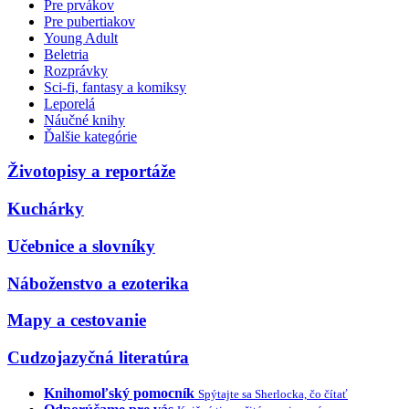
Pre prvákov
Pre pubertiakov
Young Adult
Beletria
Rozprávky
Sci-fi, fantasy a komiksy
Leporelá
Náučné knihy
Ďalšie kategórie
Životopisy a reportáže
Kuchárky
Učebnice a slovníky
Náboženstvo a ezoterika
Mapy a cestovanie
Cudzojazyčná literatúra
Knihomoľský pomocník
Spýtajte sa Sherlocka, čo čítať