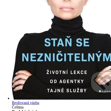
Brožovaná väzba
Čeština