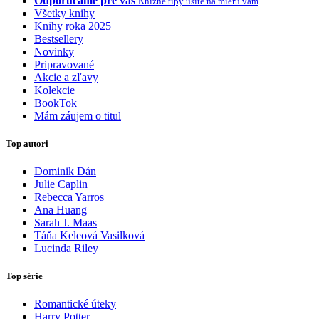
Odporúčame pre vás
Knižné tipy ušité na mieru vám
Všetky knihy
Knihy roka 2025
Bestsellery
Novinky
Pripravované
Akcie a zľavy
Kolekcie
BookTok
Mám záujem o titul
Top autori
Dominik Dán
Julie Caplin
Rebecca Yarros
Ana Huang
Sarah J. Maas
Táňa Keleová Vasilková
Lucinda Riley
Top série
Romantické úteky
Harry Potter