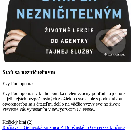
Staň sa nezničiteľným
Evy Poumpouras
Evy Poumpouras v knihe ponúka nielen vzácny pohľad na jednu z
najelitnejších bezpečnostných zložiek na svete, ale s podmanivou
otvorenosťou sa s čitateľmi delí o najväčšie výzvy svojho života.
Prevedie vás vyrastaním v newyorskom Queense...
Košický kraj (2)
Rožňava -
Gemerská knižnica P. Dobšinského
Gemerská knižnica