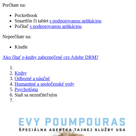
Prečítate na:
Pocketbook
Smartfón či tablet
s podporovanou aplikáciou
Počítač
s podporovanou aplikáciou
Neprečítate na:
Kindle
Ako čítať e-knihy zabezpečené cez Adobe DRM?
Knihy
Odborné a náučné
Humanitné a spoločenské vedy
Psychológia
Staň sa nezničiteľným