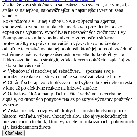
Zistite, že vaša skutočná sila sa neskrýva vo svaloch, ale v mysli, a
staňte sa najlepšou, najodvážnejšou a najsilnejšou verziou seba
samého.
Roky pôsobila v Tajnej službe USA ako špeciálna agentka,
zodpovedala za ochranu piatich amerických prezidentov a ako
expertka na výsluchy vypočúvala nebezpečných zločincov. Evy
Poumpouras v knihe s podmanivou otvorenosťou skúsenej
profesionálky rozpráva o najväčších výzvach svojho života a
odhaľuje tajomstvá mentálnej odolnosti, ktoré jej pomohli zvládnuť
extrémne situácie. Svoje skúsenosti premietla do konkrétnych a
ľahko osvojiteľných stratégií, vďaka ktorým dokážete uspieť aj vy.
Táto kniha vás naučí:
✔ Vybudovať si neochvejnú sebadôveru – spoznáte svoje
prirodzené reakcie na stres a naučíte sa posúvať vlastné limity
✔ Chrániť seba aj svojich blízkych – od výberu bezpečného miesta
v kine až po efektívne reakcie na krízové situácie
✔ Odhaľovať lož a manipuláciu – čítať verbálne i neverbálne
signály, od drobných pohybov tela až po skryté významy použitých
výrazov
✔ Získať rešpekt a ovplyvniť druhých – prostredníctvom práce s
hlasom, vzhľadu, výberu vhodných slov, ako aj vysokoúčinných
presviedčacích techník, ktoré využijete pri rokovaniach, pohovoroch
aj v každodennom živote
Čítať viac