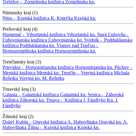
Trebišov -
Zemplínska knižnica
Zemplínska kn.
Nitriansky kraj (1)
Nitra -
Krajská knižnica K. Kmeťka
Krajská kn.
Prešovský kraj (4)
Humenné -
Vihorlatská knižnica
Vihorlatská kn.
Stará Ľubovňa -
Ľubovnianska knižnica
Ľubovnianska kn.
Svidník -
Podduklianska
knižnica
Podduklianska kn.
Vranov nad Topľou -
Hornozemplínska knižnica
Hornozemplínska kn.
Trenčiansky kraj (3)
Prievidza -
Hornonitrianska knižnica
Hornonitrianska kn.
Púchov -
Mestská knižnica
Mestská kn.
Trenčín -
Verejná knižnica Michala
Rešetku
Verejná kn. M. Rešetku
Trnavský kraj (3)
Galanta -
Galantská knižnica
Galantská kn.
Senica -
Záhorská
knižnica
Záhorská kn.
Trnava -
Knižnica J. Fándlyho
Kn. J.
Fándlyho
Žilinský kraj (2)
Dolný Kubín -
Oravská knižnica A. Habovštiaka
Oravská kn. A.
Habovštiaka
Žilina -
Krajská knižnica
Krajská kn.