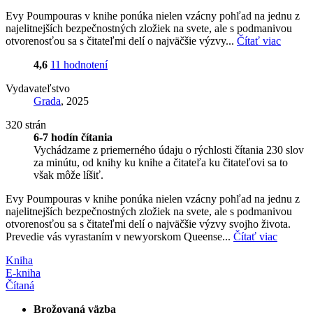
Evy Poumpouras v knihe ponúka nielen vzácny pohľad na jednu z
najelitnejších bezpečnostných zložiek na svete, ale s podmanivou
otvorenosťou sa s čitateľmi delí o najväčšie výzvy...
Čítať viac
4,6
11 hodnotení
Vydavateľstvo
Grada
, 2025
320 strán
6-7 hodín čítania
Vychádzame z priemerného údaju o rýchlosti čítania 230 slov
za minútu, od knihy ku knihe a čitateľa ku čitateľovi sa to
však môže líšiť.
Evy Poumpouras v knihe ponúka nielen vzácny pohľad na jednu z
najelitnejších bezpečnostných zložiek na svete, ale s podmanivou
otvorenosťou sa s čitateľmi delí o najväčšie výzvy svojho života.
Prevedie vás vyrastaním v newyorskom Queense...
Čítať viac
Kniha
E-kniha
Čítaná
Brožovaná väzba