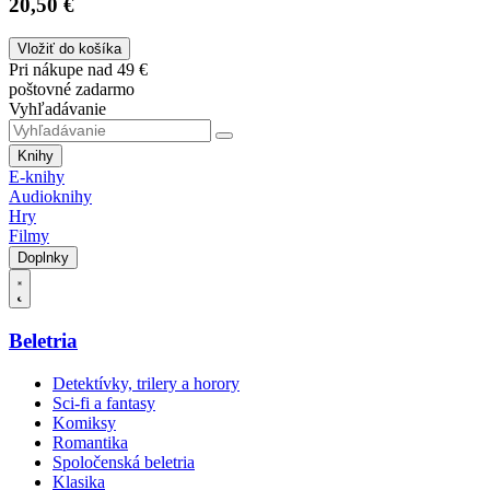
20,50 €
Vložiť do košíka
Pri nákupe nad 49 €
poštovné zadarmo
Vyhľadávanie
Knihy
E-knihy
Audioknihy
Hry
Filmy
Doplnky
Beletria
Detektívky, trilery a horory
Sci-fi a fantasy
Komiksy
Romantika
Spoločenská beletria
Klasika