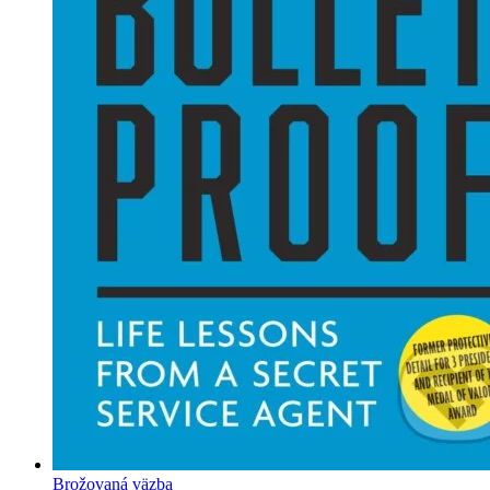
Brožovaná väzba