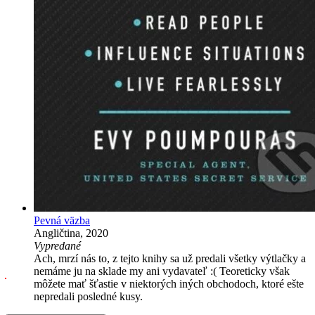
Pevná väzba
Angličtina, 2020
Vypredané
Ach, mrzí nás to, z tejto knihy sa už predali všetky výtlačky a
nemáme ju na sklade my ani vydavateľ :( Teoreticky však
môžete mať šťastie v niektorých iných obchodoch, ktoré ešte
nepredali posledné kusy.