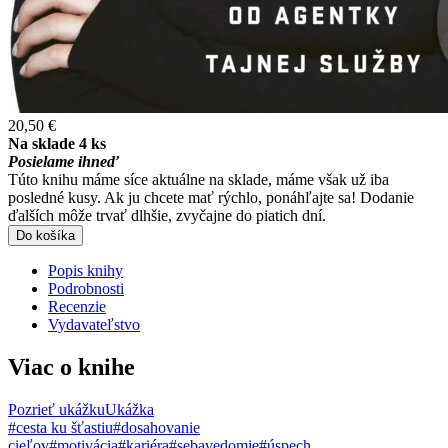
20,50 €
Na sklade 4 ks
Posielame ihneď
Túto knihu máme síce aktuálne na sklade, máme však už iba
posledné kusy. Ak ju chcete mať rýchlo, ponáhľajte sa! Dodanie
ďalších môže trvať dlhšie, zvyčajne do piatich dní.
Do košíka
Popis knihy
Podrobnosti
Recenzie
Vydavateľstvo
Viac o knihe
Pozrieť ukážku
Ukážka
#cesta ku šťastiu
#dosahovanie
cieľov
#motivácia
#kariéra
#sebavedomie
#úspech