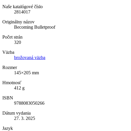
Naše katalógové číslo
2814017
Originálny názov
Becoming Bulletproof
Počet strán
320
Väzba
brožovaná väzba
Rozmer
145×205 mm
Hmotnosť
412 g
ISBN
9788083050266
Dátum vydania
27. 3. 2025
Jazyk