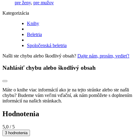
pre ženy
,
pre mužov
Kategorizácia
Knihy
Beletria
Spoločenská beletria
Našli ste chybu alebo škodlivý obsah?
Dajte nám, prosím, vedieť!
Nahlásiť chybu alebo škodlivý obsah
Máte o knihe viac informácií ako je na tejto stránke alebo ste našli
chybu? Budeme vám veľmi vďační, ak nám pomôžete s doplnením
informácií na našich stránkach.
Hodnotenia
5,0
/ 5
3 hodnotenia