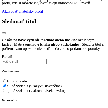
profil, kde si môžete zvyšovať svoju knihomoľskú úroveň.
Aktivovať čitateľský profil
Sledovať titul
Čakáte na
nové vydanie, preklad alebo naskladnenie tejto
knihy
? Máte záujem o
e-knihu alebo audioknihu
? Sledujte titul a
pošleme vám upozornenie, keď niečo z toho pridáme do ponuky.
E-mail
Zaujíma ma
len toto vydanie
aj iné vydania (v jazyku slovenčina)
aj iné vydania (v akomkoľvek jazyku)
Vo formáte