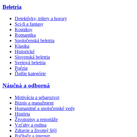
Beletria
Detektívky, trilery a horory
Sci-fi a fantasy
Komiksy
Romantika
Spoločenská beletria
Klasika
Historické
Slovenská beletria
Svetová beletria
Poézia
Ďalšie kategórie
Náučná a odborná
Motivácia a sebarozvoj
Biznis a manažment
Humanitné a spoločenské vedy
História
Životopisy a reportáže
Vzťahy a rodina
Zdravie a životný štýl
Počítače a internet