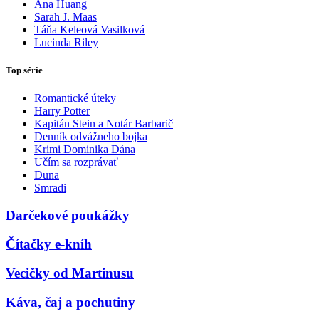
Ana Huang
Sarah J. Maas
Táňa Keleová Vasilková
Lucinda Riley
Top série
Romantické úteky
Harry Potter
Kapitán Stein a Notár Barbarič
Denník odvážneho bojka
Krimi Dominika Dána
Učím sa rozprávať
Duna
Smradi
Darčekové poukážky
Čítačky e-kníh
Vecičky od Martinusu
Káva, čaj a pochutiny