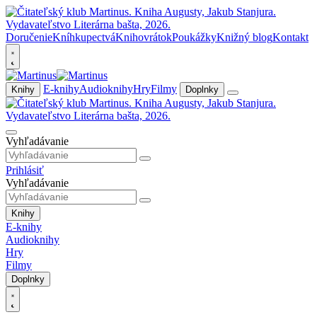
Doručenie
Kníhkupectvá
Knihovrátok
Poukážky
Knižný blog
Kontakt
E-knihy
Audioknihy
Hry
Filmy
Knihy
Doplnky
Vyhľadávanie
Prihlásiť
Vyhľadávanie
Knihy
E-knihy
Audioknihy
Hry
Filmy
Doplnky