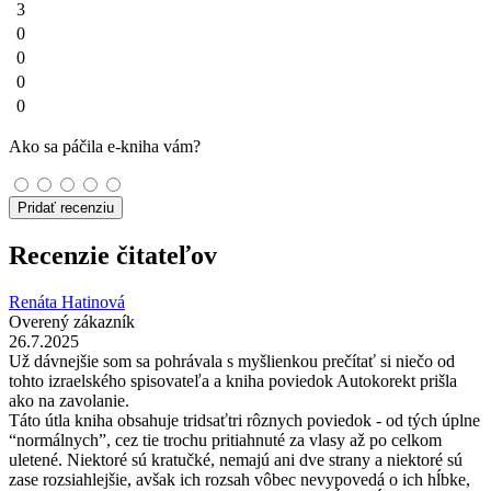
3
0
0
0
0
Ako sa páčila e-kniha vám?
Pridať recenziu
Recenzie čitateľov
Renáta Hatinová
Overený zákazník
26.7.2025
Už dávnejšie som sa pohrávala s myšlienkou prečítať si niečo od
tohto izraelského spisovateľa a kniha poviedok Autokorekt prišla
ako na zavolanie.
Táto útla kniha obsahuje tridsaťtri rôznych poviedok - od tých úplne
“normálnych”, cez tie trochu pritiahnuté za vlasy až po celkom
uletené. Niektoré sú kratučké, nemajú ani dve strany a niektoré sú
zase rozsiahlejšie, avšak ich rozsah vôbec nevypovedá o ich hĺbke,