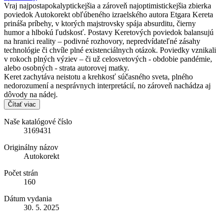
Vraj najpostapokalyptickejšia a zároveň najoptimistickejšia zbierka
poviedok Autokorekt obľúbeného izraelského autora Etgara Kereta
prináša príbehy, v ktorých majstrovsky spája absurditu, čierny
humor a hlbokú ľudskosť. Postavy Keretových poviedok balansujú
na hranici reality – podivné rozhovory, nepredvídateľné zásahy
technológie či chvíle plné existenciálnych otázok. Poviedky vznikali
v rokoch plných výziev – či už celosvetových - obdobie pandémie,
alebo osobných - strata autorovej matky.
Keret zachytáva neistotu a krehkosť súčasného sveta, plného
nedorozumení a nesprávnych interpretácií, no zároveň nachádza aj
dôvody na nádej.
Čítať viac
Naše katalógové číslo
3169431
Originálny názov
Autokorekt
Počet strán
160
Dátum vydania
30. 5. 2025