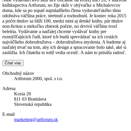
kníhkupectva Artforum, no žije skôr v obývačke u Michalovcov
doma, kde sa po uspatí najmladšieho člena vydavateľského tímu
odohráva väčšina práce, stretnutí a rozhodnutí. Je koniec roka 2015
a počet titulov sa blíži 100, medzi nimi aj detské knihy, pár titulov
non-fiction a niekoľko zbierok poézie, no drvivú väčšinu tvorí
beletria. Vydávame a naďalej chceme vydávať knihy pre
rozmýšľajúcich ľudí, ktoré ich budú sprevádzať na ich cestách
najväčšieho dobrodružstva – dobrodružstva myslenia. A budeme aj
naďalej trvať na tom, aby ich design a spracovanie bolo také, aké si
zaslúžia. Ich čitatelia to totiž vedia oceniť. A nám to prináša radosť.
Čítať viac
Obchodný názov
Artforum 2000, spol. s r.o.
Adresa
Kozia 20
811 03 Bratislava
Slovenská republika
E-mail
marketing@artforum.sk