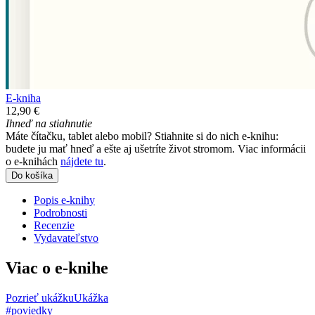
E-kniha
12,90 €
Ihneď na stiahnutie
Máte čítačku, tablet alebo mobil? Stiahnite si do nich e-knihu:
budete ju mať hneď a ešte aj ušetríte život stromom. Viac informácii
o e-knihách
nájdete tu
.
Do košíka
Popis e-knihy
Podrobnosti
Recenzie
Vydavateľstvo
Viac o e-knihe
Pozrieť ukážku
Ukážka
#poviedky