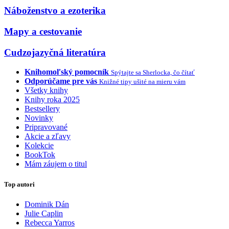
Náboženstvo a ezoterika
Mapy a cestovanie
Cudzojazyčná literatúra
Knihomoľský pomocník
Spýtajte sa Sherlocka, čo čítať
Odporúčame pre vás
Knižné tipy ušité na mieru vám
Všetky knihy
Knihy roka 2025
Bestsellery
Novinky
Pripravované
Akcie a zľavy
Kolekcie
BookTok
Mám záujem o titul
Top autori
Dominik Dán
Julie Caplin
Rebecca Yarros