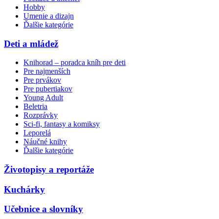
Hobby
Umenie a dizajn
Ďalšie kategórie
Deti a mládež
Knihorad – poradca kníh pre deti
Pre najmenších
Pre prvákov
Pre pubertiakov
Young Adult
Beletria
Rozprávky
Sci-fi, fantasy a komiksy
Leporelá
Náučné knihy
Ďalšie kategórie
Životopisy a reportáže
Kuchárky
Učebnice a slovníky