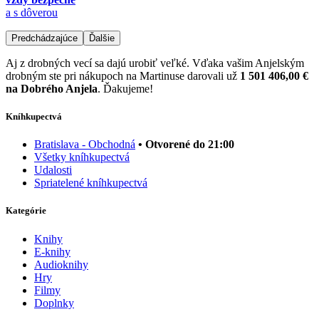
a s dôverou
Predchádzajúce
Ďalšie
Aj z drobných vecí sa dajú urobiť veľké. Vďaka vašim Anjelským
drobným ste pri nákupoch na Martinuse darovali už
1 501 406,00 €
na Dobrého Anjela
. Ďakujeme!
Kníhkupectvá
Bratislava - Obchodná
• Otvorené do 21:00
Všetky kníhkupectvá
Udalosti
Spriatelené kníhkupectvá
Kategórie
Knihy
E-knihy
Audioknihy
Hry
Filmy
Doplnky