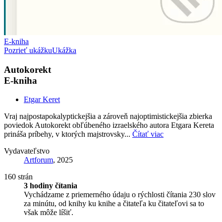
E-kniha
Pozrieť ukážku
Ukážka
Autokorekt
E-kniha
Etgar Keret
Vraj najpostapokalyptickejšia a zároveň najoptimistickejšia zbierka
poviedok Autokorekt obľúbeného izraelského autora Etgara Kereta
prináša príbehy, v ktorých majstrovsky...
Čítať viac
Vydavateľstvo
Artforum
, 2025
160 strán
3 hodiny čítania
Vychádzame z priemerného údaju o rýchlosti čítania 230 slov
za minútu, od knihy ku knihe a čitateľa ku čitateľovi sa to
však môže líšiť.