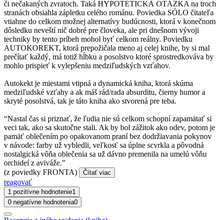
či nečakaných zvratoch. Taká HYPOTETICKÁ OTÁZKA na troch
stranách obsiahla zápletku celého románu. Poviedka SÓLO čitateľa
vtiahne do celkom možnej alternatívy budúcnosti, ktorá v konečnom
dôsledku neveští nič dobré pre človeka, ale pri dnešnom vývoji
techniky by tento príbeh mohol byť celkom reálny. Poviedku
AUTOKOREKT, ktorá prepožičala meno aj celej knihe, by si mal
prečítať každý, má totiž hĺbku a posolstvo ktoré sprostredkováva by
mohlo prispieť k vylepšeniu medziľudských vzťahov.
Autokekt je miestami vtipná a dynamická kniha, ktorá skúma
medziľudské vzťahy a ak máš rád/rada absurditu, čierny humor a
skryté posolstvá, tak je táto kniha ako stvorená pre teba.
“Nastal čas si priznať, že ľudia nie sú celkom schopní zapamätať si
veci tak, ako sa skutočne stali. Ak by bol zážitok ako odev, potom je
pamäť oblečením po opakovanom praní bez dodržiavania pokynov
v návode: farby už vybledli, veľkosť sa úplne scvrkla a pôvodná
nostalgická vôňa oblečenia sa už dávno premenila na umelú vôňu
orchideí z aviváže.”
(z poviedky FRONTA)
Čítať viac
reagovať
1 pozitívne hodnotenie
1
0 negatívne hodnotenia
0