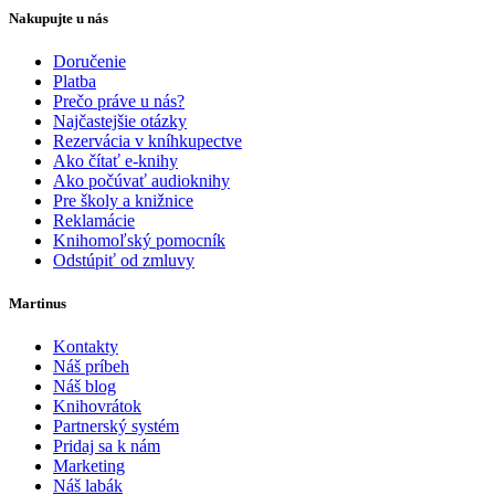
Nakupujte u nás
Doručenie
Platba
Prečo práve u nás?
Najčastejšie otázky
Rezervácia v kníhkupectve
Ako čítať e-knihy
Ako počúvať audioknihy
Pre školy a knižnice
Reklamácie
Knihomoľský pomocník
Odstúpiť od zmluvy
Martinus
Kontakty
Náš príbeh
Náš blog
Knihovrátok
Partnerský systém
Pridaj sa k nám
Marketing
Náš labák