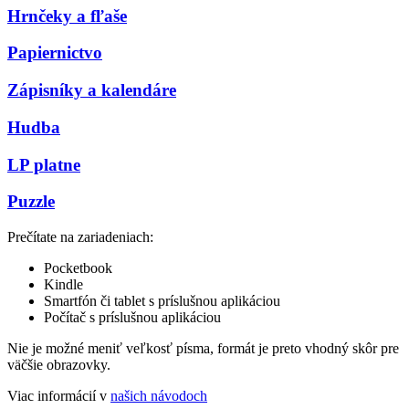
Hrnčeky a fľaše
Papiernictvo
Zápisníky a kalendáre
Hudba
LP platne
Puzzle
Prečítate na zariadeniach:
Pocketbook
Kindle
Smartfón či tablet s príslušnou aplikáciou
Počítač s príslušnou aplikáciou
Nie je možné meniť veľkosť písma, formát je preto vhodný skôr pre
väčšie obrazovky.
Viac informácií v
našich návodoch