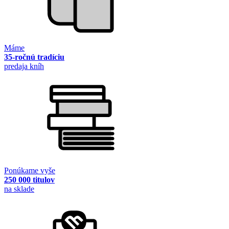
Máme
35-ročnú tradíciu
predaja kníh
Ponúkame vyše
250 000 titulov
na sklade