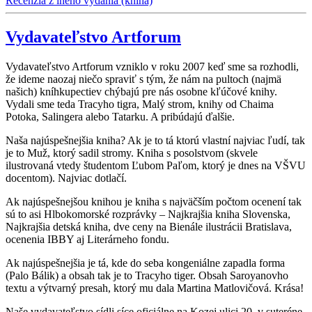
Recenzia z iného vydania (kniha)
Vydavateľstvo Artforum
Vydavateľstvo Artforum vzniklo v roku 2007 keď sme sa rozhodli,
že ideme naozaj niečo spraviť s tým, že nám na pultoch (najmä
našich) kníhkupectiev chýbajú pre nás osobne kľúčové knihy.
Vydali sme teda Tracyho tigra, Malý strom, knihy od Chaima
Potoka, Salingera alebo Tatarku. A pribúdajú ďalšie.
Naša najúspešnejšia kniha? Ak je to tá ktorú vlastní najviac ľudí, tak
je to Muž, ktorý sadil stromy. Kniha s posolstvom (skvele
ilustrovaná vtedy študentom Ľubom Paľom, ktorý je dnes na VŠVU
docentom). Najviac dotlačí.
Ak najúspešnejšou knihou je kniha s najväčším počtom ocenení tak
sú to asi Hlbokomorské rozprávky – Najkrajšia kniha Slovenska,
Najkrajšia detská kniha, dve ceny na Bienále ilustrácii Bratislava,
ocenenia IBBY aj Literárneho fondu.
Ak najúspešnejšia je tá, kde do seba kongeniálne zapadla forma
(Palo Bálik) a obsah tak je to Tracyho tiger. Obsah Saroyanovho
textu a výtvarný presah, ktorý mu dala Martina Matlovičová. Krása!
Naše vydavateľstvo sídli síce oficiálne na Kozej ulici 20, v suteréne