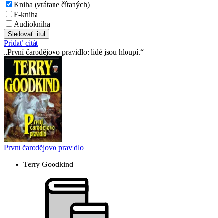
Kniha (vrátane čítaných)
E-kniha
Audiokniha
Sledovať titul
Pridať citát
První čarodějovo pravidlo: lidé jsou hloupí.
První čarodějovo pravidlo
Terry Goodkind