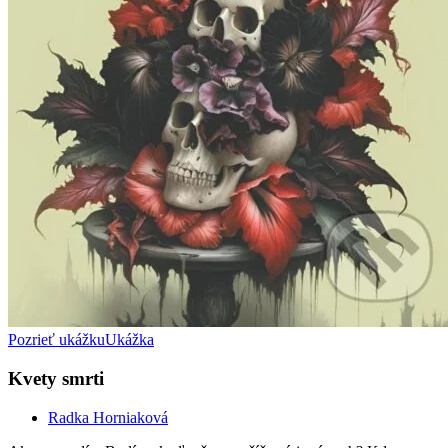
Pozrieť ukážku
Ukážka
Kvety smrti
Radka Horniaková