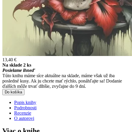
13,40 €
Na sklade 2 ks
Posielame ihneď
Túto knihu máme síce aktuálne na sklade, máme však už iba
posledné kusy. Ak ju chcete mať rýchlo, ponáhľajte sa! Dodanie
ďalších môže trvať dlhšie, zvyčajne do 9 dní.
Do košíka
Popis knihy
Podrobnosti
Recenzie
O autorovi
Viac o knihe