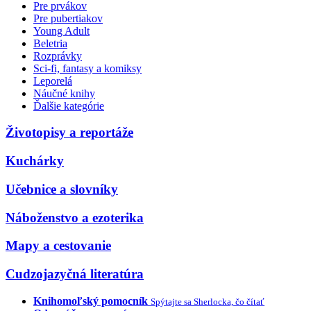
Pre prvákov
Pre pubertiakov
Young Adult
Beletria
Rozprávky
Sci-fi, fantasy a komiksy
Leporelá
Náučné knihy
Ďalšie kategórie
Životopisy a reportáže
Kuchárky
Učebnice a slovníky
Náboženstvo a ezoterika
Mapy a cestovanie
Cudzojazyčná literatúra
Knihomoľský pomocník
Spýtajte sa Sherlocka, čo čítať