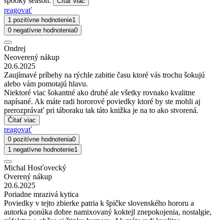
spooky season.
Čítať viac
reagovať
1 pozitívne hodnotenie
1
0 negatívne hodnotenia
0
Ondrej
Neoverený nákup
20.6.2025
Zaujímavé príbehy na rýchle zabitie času ktoré vás trochu šokujú
alebo vám pomotajú hlavu.
Niektoré viac šokantné ako druhé ale všetky rovnako kvalitne
napísané. Ak máte radi hororové poviedky ktoré by ste mohli aj
prerozprávať pri táboraku tak táto knižka je na to ako stvorená.
Čítať viac
reagovať
0 pozitívne hodnotenia
0
1 negatívne hodnotenie
1
Michal Hosťovecký
Overený nákup
20.6.2025
Poriadne mrazivá kytica
Poviedky v tejto zbierke patria k špičke slovenského hororu a
autorka ponúka dobre namixovaný koktejl znepokojenia, nostalgie,