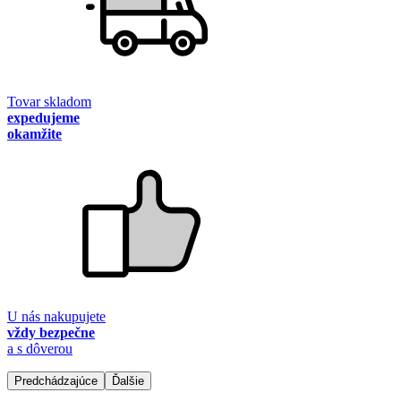
Tovar skladom
expedujeme
okamžite
U nás nakupujete
vždy bezpečne
a s dôverou
Predchádzajúce
Ďalšie