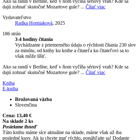
Ako sa randí v Berlíne, keď v ňom vyčíňa sériový vrah? Kde sa
dajú zohnať skutočné Mozartove gule? ...
Čítať viac
Vydavateľstvo
Radka Horniaková
, 2025
186 strán
3-4 hodiny čítania
Vychádzame z priemerného údaju o rýchlosti čítania 230 slov
za minútu, od knihy ku knihe a čitateľa ku čitateľovi sa to
však môže líšiť.
Ako sa randí v Berlíne, keď v ňom vyčíňa sériový vrah? Kde sa
dajú zohnať skutočné Mozartove gule? ...
Čítať viac
Kniha
E-kniha
Brožovaná väzba
Slovenčina
Cena:
13,40 €
Na sklade 2 ks
Posielame ihneď
Túto knihu máme síce aktuálne na sklade, máme však už iba
posledné kusy. Ak ju chcete mať rýchlo, ponáhľajte sa! Dodanie