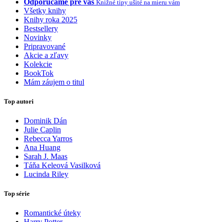
Odporúčame pre vás
Knižné tipy ušité na mieru vám
Všetky knihy
Knihy roka 2025
Bestsellery
Novinky
Pripravované
Akcie a zľavy
Kolekcie
BookTok
Mám záujem o titul
Top autori
Dominik Dán
Julie Caplin
Rebecca Yarros
Ana Huang
Sarah J. Maas
Táňa Keleová Vasilková
Lucinda Riley
Top série
Romantické úteky
Harry Potter