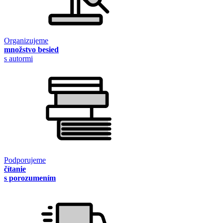
Organizujeme
množstvo besied
s autormi
Podporujeme
čítanie
s porozumením