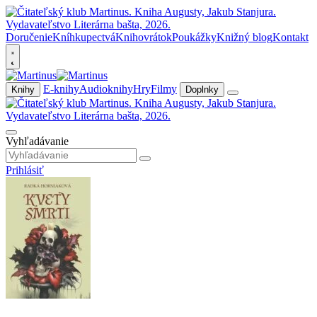
Doručenie
Kníhkupectvá
Knihovrátok
Poukážky
Knižný blog
Kontakt
E-knihy
Audioknihy
Hry
Filmy
Knihy
Doplnky
Vyhľadávanie
Prihlásiť