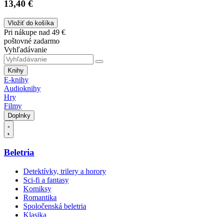
13,40 €
Vložiť do košíka
Pri nákupe nad 49 €
poštovné zadarmo
Vyhľadávanie
Knihy
E-knihy
Audioknihy
Hry
Filmy
Doplnky
Beletria
Detektívky, trilery a horory
Sci-fi a fantasy
Komiksy
Romantika
Spoločenská beletria
Klasika