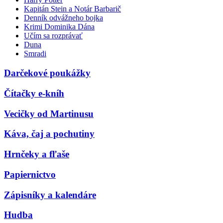
Kapitán Stein a Notár Barbarič
Denník odvážneho bojka
Krimi Dominika Dána
Učím sa rozprávať
Duna
Smradi
Darčekové poukážky
Čítačky e-kníh
Vecičky od Martinusu
Káva, čaj a pochutiny
Hrnčeky a fľaše
Papiernictvo
Zápisníky a kalendáre
Hudba