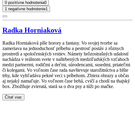
0 pozitívne hodnotenia
0
1 negatívne hodnotenie
1
Radka Horniaková
Radka Horniaková píše horory a fantasy. Vo svojej tvorbe sa
zameriava na jednoduchosť príbehu a pestrosť postáv z rôznych
prostredí a spoločenských vrstiev. Námety hrôzostrašných udalostí
nachádza v reálnom svete v naštrbených medziľudských vzťahoch
medzi partnermi, rodičmi a deťmi, súrodencami, susedmi, priateľmi
či kolegami. Vo voľnom čase rada navštevuje starožitníctva a blšie
trhy, kde vyhľadáva pekné veci s príbehom. Zbiera obrazy a občas
aj nejaký namaľuje. Vo voľnom čase behá, cvičí a chodí na thajský
box. Zbožňuje zvieratá, stará sa o dva psy a túži po mačke.
Čítať viac