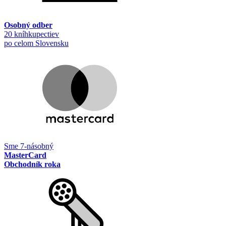
Osobný odber
20 kníhkupectiev
po celom Slovensku
Sme 7-násobný
MasterCard
Obchodník roka