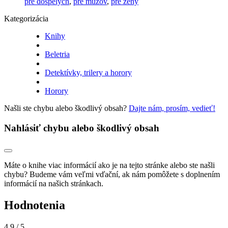
pre dospelých
,
pre mužov
,
pre ženy
Kategorizácia
Knihy
Beletria
Detektívky, trilery a horory
Horory
Našli ste chybu alebo škodlivý obsah?
Dajte nám, prosím, vedieť!
Nahlásiť chybu alebo škodlivý obsah
Máte o knihe viac informácií ako je na tejto stránke alebo ste našli
chybu? Budeme vám veľmi vďační, ak nám pomôžete s doplnením
informácií na našich stránkach.
Hodnotenia
4,9
/ 5