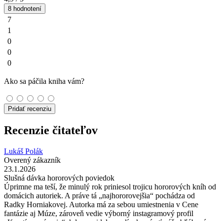
8 hodnotení
7
1
0
0
0
Ako sa páčila kniha vám?
Pridať recenziu
Recenzie čitateľov
Lukáš Polák
Overený zákazník
23.1.2026
Slušná dávka hororových poviedok
Úprimne ma teší, že minulý rok priniesol trojicu hororových kníh od
domácich autoriek. A práve tá „najhororovejšia“ pochádza od
Radky Horniakovej. Autorka má za sebou umiestnenia v Cene
fantázie aj Múze, zároveň vedie výborný instagramový profil