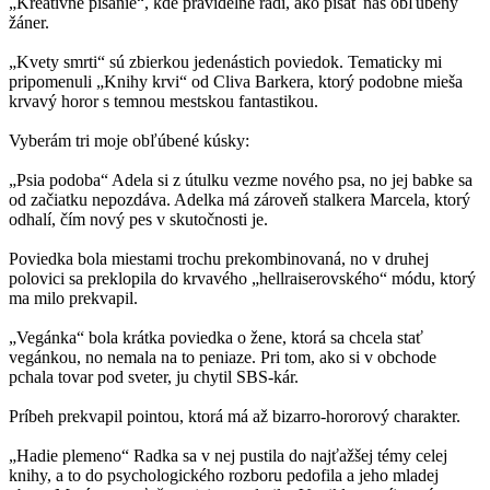
„Kreatívne písanie“, kde pravidelne radí, ako písať náš obľúbený
žáner.
„Kvety smrti“ sú zbierkou jedenástich poviedok. Tematicky mi
pripomenuli „Knihy krvi“ od Cliva Barkera, ktorý podobne mieša
krvavý horor s temnou mestskou fantastikou.
Vyberám tri moje obľúbené kúsky:
„Psia podoba“ Adela si z útulku vezme nového psa, no jej babke sa
od začiatku nepozdáva. Adelka má zároveň stalkera Marcela, ktorý
odhalí, čím nový pes v skutočnosti je.
Poviedka bola miestami trochu prekombinovaná, no v druhej
polovici sa preklopila do krvavého „hellraiserovského“ módu, ktorý
ma milo prekvapil.
„Vegánka“ bola krátka poviedka o žene, ktorá sa chcela stať
vegánkou, no nemala na to peniaze. Pri tom, ako si v obchode
pchala tovar pod sveter, ju chytil SBS-kár.
Príbeh prekvapil pointou, ktorá má až bizarro-hororový charakter.
„Hadie plemeno“ Radka sa v nej pustila do najťažšej témy celej
knihy, a to do psychologického rozboru pedofila a jeho mladej