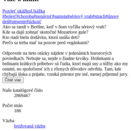
Pozrieť ukážku
Ukážka
#bolesť
#choroba
#nenávisť
#samota
#sériový vrah
#strach
#únosy
detí
#utrpenie
#úzkosť
Ako sa randí v Berlíne, keď v ňom vyčíňa sériový vrah?
Kde sa dajú zohnať skutočné Mozartove gule?
Kto riadi bielu dodávku, ktorá unáša deti?
Prečo sa treba mať na pozore pred vegánkami?
Odpovede na tieto otázky nájdete v jedenástich hororových
poviedkach. Nebojte sa, nejde o žiadne krváky. Hrdinkami a
hrdinami krátkych príbehov sú ľudia, ktorí majú sny a túžby ako my
ostatní, no spoločnosť ich z rôznych dôvodov odvrhla. Tam, kde
chýbajú láska a prijatie, vzniká priestor pre iné, menej príjemné javy.
Čítať viac
Naše katalógové číslo
2869467
Počet strán
186
Väzba
brožovaná väzba