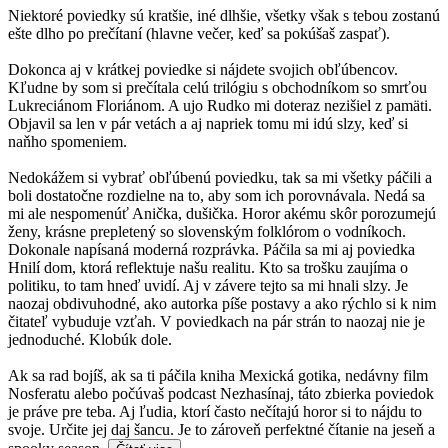
Niektoré poviedky sú kratšie, iné dlhšie, všetky však s tebou zostanú
ešte dlho po prečítaní (hlavne večer, keď sa pokúšaš zaspať).
Dokonca aj v krátkej poviedke si nájdete svojich obľúbencov.
Kľudne by som si prečítala celú trilógiu s obchodníkom so smrťou
Lukreciánom Floriánom. A ujo Rudko mi doteraz nezišiel z pamäti.
Objavil sa len v pár vetách a aj napriek tomu mi idú slzy, keď si
naňho spomeniem.
Nedokážem si vybrať obľúbenú poviedku, tak sa mi všetky páčili a
boli dostatočne rozdielne na to, aby som ich porovnávala. Nedá sa
mi ale nespomenúť Anička, dušička. Horor akému skôr porozumejú
ženy, krásne prepletený so slovenským folklórom o vodníkoch.
Dokonale napísaná moderná rozprávka. Páčila sa mi aj poviedka
Hnilí dom, ktorá reflektuje našu realitu. Kto sa trošku zaujíma o
politiku, to tam hneď uvidí. Aj v závere tejto sa mi hnali slzy. Je
naozaj obdivuhodné, ako autorka píše postavy a ako rýchlo si k nim
čitateľ vybuduje vzťah. V poviedkach na pár strán to naozaj nie je
jednoduché. Klobúk dole.
Ak sa rad bojíš, ak sa ti páčila kniha Mexická gotika, nedávny film
Nosferatu alebo počúvaš podcast Nezhasínaj, táto zbierka poviedok
je práve pre teba. Aj ľudia, ktorí často nečítajú horor si to nájdu to
svoje. Určite jej daj šancu. Je to zároveň perfektné čítanie na jeseň a