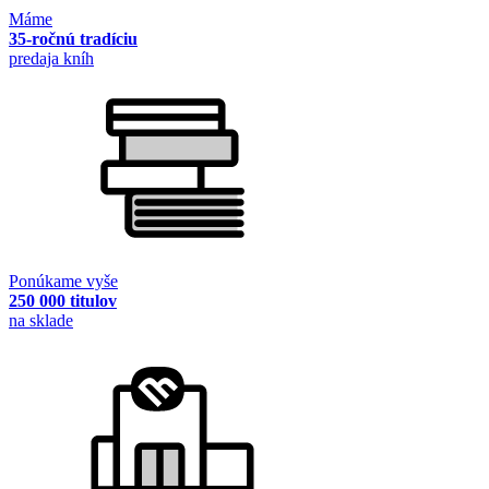
Máme
35-ročnú tradíciu
predaja kníh
Ponúkame vyše
250 000 titulov
na sklade