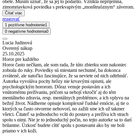
obete. Musím uznať, že sa jej to podarilo. Vznikla nepríjemná,
zimomriavková poviedka s prekvapivým „monštruóznym“ záverom.
Čítať viac
reagovať
1 pozitívne hodnotenie
1
0 negatívne hodnotenia
0
Lucia Judinová
Overený nákup
25.10.2025
Horor pre každého
Horor často nečítam, ale som rada, že túto zbierku som nakoniec
zobrala do ruky. Poviedky sú miestami nechutné, ba dokonca
zvrátené, ale natoľko fascinujúce, že sa neviete od nich odtrhnúť.
Autorka vyvoláva pocity hrôzy nie krvavými opismi, ale
psychologickým hororom. Dôraz venuje postavám a ich
vnútornému prežívaniu, pričom sa nebojí vkročiť aj do tém
mentálneho zdravia, resp. mentálnych problémov, a ich vplyvu na
bežný život. Nádherne opisuje komplexné ľudské emócie, aj tie o
ktorých sa často otvorene nehovorí, no zažili sme ich už takmer
všetci. Čitateľ sa jednoducho vcíti do postavy a prežíva ich strach
spolu s nimi. Nie je to jednoduchý počin, no tejto autorke sa to darí
brilantne. Úzkosť budete cítiť spolu s postavami ako by ste boli
priamo v ich koži.