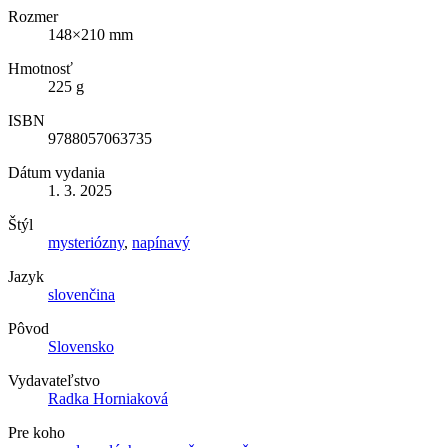
Rozmer
148×210 mm
Hmotnosť
225 g
ISBN
9788057063735
Dátum vydania
1. 3. 2025
Štýl
mysteriózny
,
napínavý
Jazyk
slovenčina
Pôvod
Slovensko
Vydavateľstvo
Radka Horniaková
Pre koho