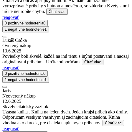
zúfalstva a občas aj štipky humoru. Ak máte radi kvalitne
vyrozprávané príbehy s hutnou atmosférou, so zbierkou Kvety smrti
určite neurobíte chybu.
Čítať viac
reagovať
0 pozitívne hodnotenia
0
1 negatívne hodnotenie
1
Lukáš Csóka
Overený nákup
13.6.2025
Poviedky boli skvelé, každá na inú tému s inými postavami a naozaj
originálnymi príbehmi. Určite odporúčam.
Čítať viac
reagovať
0 pozitívne hodnotenia
0
1 negatívne hodnotenie
1
Jaris
Neoverený nákup
12.6.2025
Skvely citatelsky zazitok.
Uzasna kniha . Kniha na jeden dych. Jeden krajsi pribeh ako druhy.
Odporucam vsetkym vasnivym aj zacinajucim citatelom. Kniha
vhodna ako darcek, pre citatela napinavych pribehov.
Čítať viac
reagovať