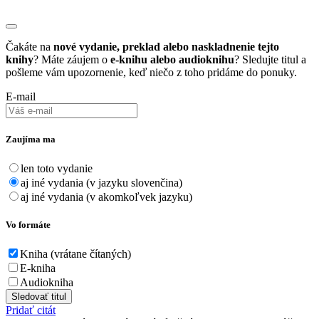
Čakáte na
nové vydanie, preklad alebo naskladnenie tejto
knihy
? Máte záujem o
e-knihu alebo audioknihu
? Sledujte titul a
pošleme vám upozornenie, keď niečo z toho pridáme do ponuky.
E-mail
Zaujíma ma
len toto vydanie
aj iné vydania (v jazyku slovenčina)
aj iné vydania (v akomkoľvek jazyku)
Vo formáte
Kniha (vrátane čítaných)
E-kniha
Audiokniha
Sledovať titul
Pridať citát