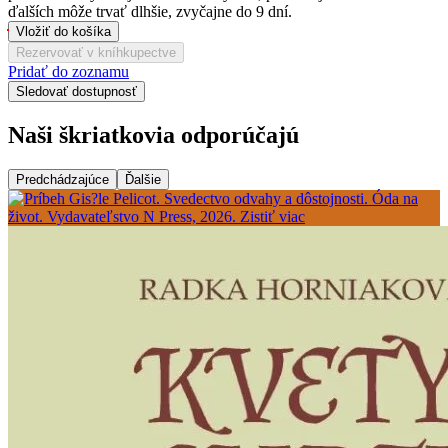
ďalších môže trvať dlhšie, zvyčajne do 9 dní.
Vložiť do košíka
Rezervovať v kníhkupectve
Pridať do zoznamu
Sledovať dostupnosť
Naši škriatkovia odporúčajú
Predchádzajúce
Ďalšie