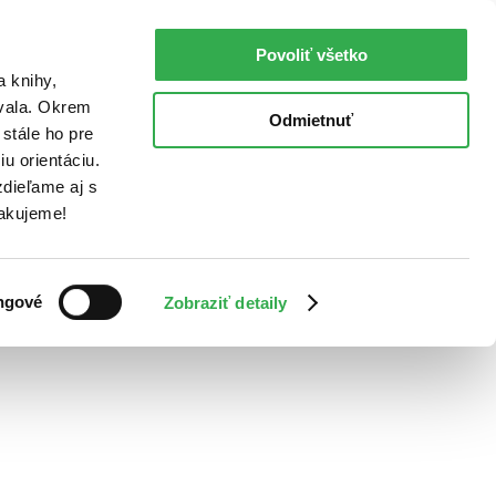
Povoliť všetko
a knihy,
ovala. Okrem
Odmietnuť
stále ho pre
u orientáciu.
dieľame aj s
Ďakujeme!
ngové
Zobraziť detaily