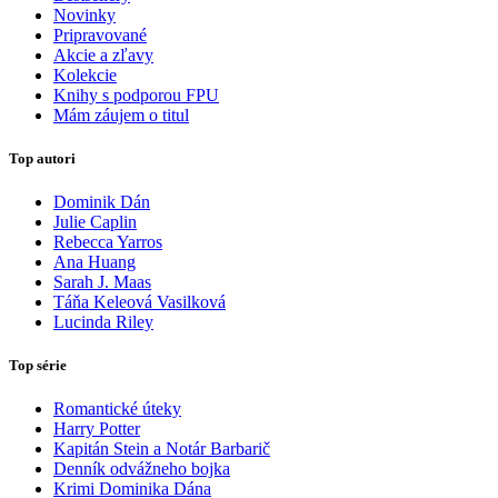
Novinky
Pripravované
Akcie a zľavy
Kolekcie
Knihy s podporou FPU
Mám záujem o titul
Top autori
Dominik Dán
Julie Caplin
Rebecca Yarros
Ana Huang
Sarah J. Maas
Táňa Keleová Vasilková
Lucinda Riley
Top série
Romantické úteky
Harry Potter
Kapitán Stein a Notár Barbarič
Denník odvážneho bojka
Krimi Dominika Dána