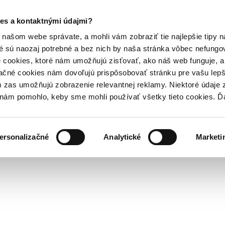
es a kontaktnými údajmi?
našom webe správate, a mohli vám zobraziť tie najlepšie tipy n
é sú naozaj potrebné a bez nich by naša stránka vôbec nefung
 cookies, ktoré nám umožňujú zisťovať, ako náš web funguje, a 
ačné cookies nám dovoľujú prispôsobovať stránku pre vašu lepši
zas umožňujú zobrazenie relevantnej reklamy. Niektoré údaje z
y nám pomohlo, keby sme mohli používať všetky tieto cookies. 
ersonalizačné
Analytické
Marketi