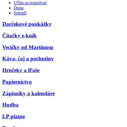
Učím sa rozprávať
Duna
Smradi
Darčekové poukážky
Čítačky e-kníh
Vecičky od Martinusu
Káva, čaj a pochutiny
Hrnčeky a fľaše
Papiernictvo
Zápisníky a kalendáre
Hudba
LP platne