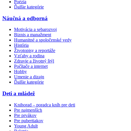
Poézia
Ďalšie kategórie
Náučná a odborná
Motivácia a sebarozvoj
Biznis a manažment
Humanitné a spoločenské vedy
História
Životopisy a reportáže
Vzťahy a rodina
Zdravie a životný štýl
Počítače a internet
Hobby
Umenie a dizajn
Ďalšie kategórie
Deti a mládež
Knihorad – poradca kníh pre deti
Pre najmenších
Pre prvákov
Pre pubertiakov
Young Adult