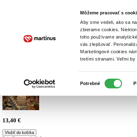
Doručenie
Kníhkupectvá
Knihovrátok
Poukážky
Knižný blog
Kontakt
Môžeme pracovať s cooki
Aby sme vedeli, ako sa na 
zbierame cookies. Niektor
E-knihy
Audioknihy
Hry
Filmy
Knihy
Doplnky
toho používame analytické
vás zlepšovať. Personaliz
Vyhľadávanie
Marketingové cookies nám 
tretími stranami. Veľmi b
Prihlásiť
Výber
Potrebné
P
súhlasu
13,40 €
Vložiť do košíka