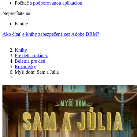
Počítač
s podporovanou aplikáciou
Neprečítate na:
Kindle
Ako čítať e-knihy zabezpečené cez Adobe DRM?
Knihy
Pre deti a mládež
Beletria pre deti
Rozprávky
Myší dom: Sam a Júlia