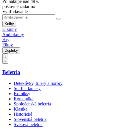
Pri nákupe nad 49 €
poštovné zadarmo
Vyhľadávanie
Knihy
E-knihy
Audioknihy
Hry
Filmy
Doplnky
Beletria
Detektívky, trilery a horory
Sci-fi a fantasy
Komiksy
Romantika
Spoločenská beletria
Klasika
Historické
Slovenská beletria
Svetová beletria