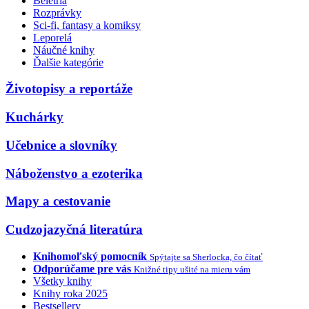
Beletria
Rozprávky
Sci-fi, fantasy a komiksy
Leporelá
Náučné knihy
Ďalšie kategórie
Životopisy a reportáže
Kuchárky
Učebnice a slovníky
Náboženstvo a ezoterika
Mapy a cestovanie
Cudzojazyčná literatúra
Knihomoľský pomocník
Spýtajte sa Sherlocka, čo čítať
Odporúčame pre vás
Knižné tipy ušité na mieru vám
Všetky knihy
Knihy roka 2025
Bestsellery