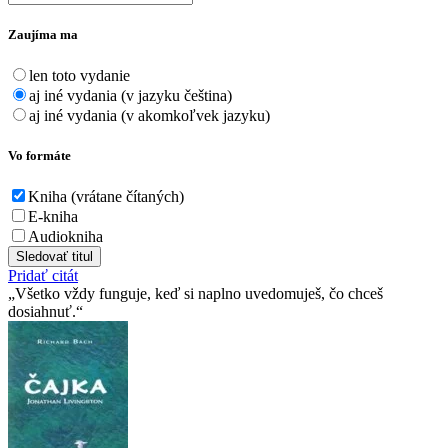
Zaujíma ma
len toto vydanie
aj iné vydania (v jazyku čeština)
aj iné vydania (v akomkoľvek jazyku)
Vo formáte
Kniha (vrátane čítaných)
E-kniha
Audiokniha
Sledovať titul
Pridať citát
Všetko vždy funguje, keď si naplno uvedomuješ, čo chceš
dosiahnuť.