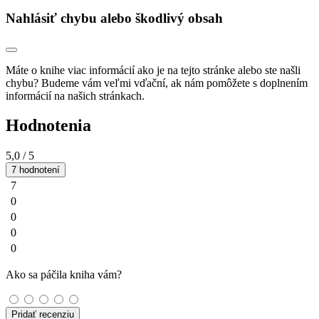
Nahlásiť chybu alebo škodlivý obsah
Máte o knihe viac informácií ako je na tejto stránke alebo ste našli
chybu? Budeme vám veľmi vďační, ak nám pomôžete s doplnením
informácií na našich stránkach.
Hodnotenia
5,0
/ 5
7 hodnotení
7
0
0
0
0
Ako sa páčila kniha vám?
Pridať recenziu