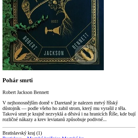
Pohár smrti
Robert Jackson Bennett
V nejhonosnějším domě v Daretaně je nalezen mrtvý říšský
důstojník — podle všeho ho zabil strom, který mu vyrašil z těla.
Taková smrt je krajně nezvyklá a děsivá i na hranicích Říše, kde bují
rozličné nákazy a krev leviatanů způsobuje podivné...
Bratislavský kraj (1)