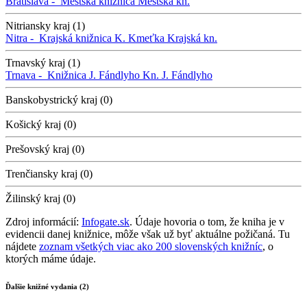
Bratislava -
Mestská knižnica
Mestská kn.
Nitriansky kraj (1)
Nitra -
Krajská knižnica K. Kmeťka
Krajská kn.
Trnavský kraj (1)
Trnava -
Knižnica J. Fándlyho
Kn. J. Fándlyho
Banskobystrický kraj (0)
Košický kraj (0)
Prešovský kraj (0)
Trenčiansky kraj (0)
Žilinský kraj (0)
Zdroj informácií:
Infogate.sk
. Údaje hovoria o tom, že kniha je v
evidencii danej knižnice, môže však už byť aktuálne požičaná. Tu
nájdete
zoznam všetkých viac ako 200 slovenských knižníc
, o
ktorých máme údaje.
Ďalšie knižné vydania (2)