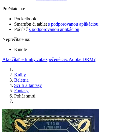
Prečítate na:
Pocketbook
Smartfón či tablet
s podporovanou aplikáciou
Počítač
s podporovanou aplikáciou
Neprečítate na:
Kindle
Ako čítať e-knihy zabezpečené cez Adobe DRM?
Knihy
Beletria
Sci-fi a fantasy
Fantasy
Pohár smrti