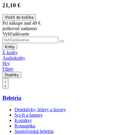
21,10 €
Vložiť do košíka
Pri nákupe nad 49 €
poštovné zadarmo
Vyhľadávanie
Knihy
E-knihy
Audioknihy
Hry
Filmy
Doplnky
Beletria
Detektívky, trilery a horory
Sci-fi a fantasy
Komiksy
Romantika
Spoločenská beletria