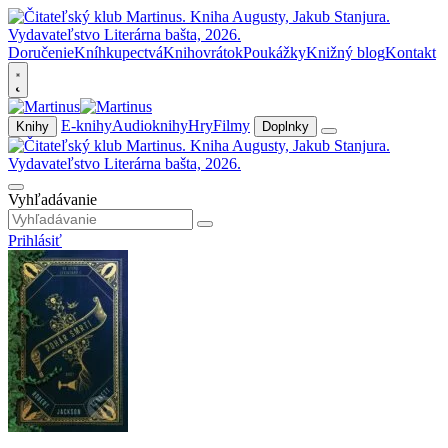
Doručenie
Kníhkupectvá
Knihovrátok
Poukážky
Knižný blog
Kontakt
E-knihy
Audioknihy
Hry
Filmy
Knihy
Doplnky
Vyhľadávanie
Prihlásiť