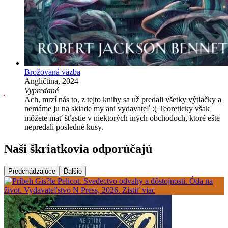
Brožovaná väzba
Angličtina, 2024
Vypredané
Ach, mrzí nás to, z tejto knihy sa už predali všetky výtlačky a
nemáme ju na sklade my ani vydavateľ :( Teoreticky však
môžete mať šťastie v niektorých iných obchodoch, ktoré ešte
nepredali posledné kusy.
Naši škriatkovia odporúčajú
Predchádzajúce
Ďalšie