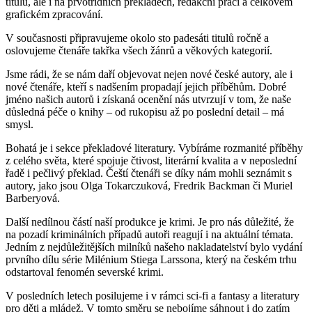
titulů, ale i na prvotřídních překladech, redakční práci a celkovém
grafickém zpracování.
V současnosti připravujeme okolo sto padesáti titulů ročně a
oslovujeme čtenáře takřka všech žánrů a věkových kategorií.
Jsme rádi, že se nám daří objevovat nejen nové české autory, ale i
nové čtenáře, kteří s nadšením propadají jejich příběhům. Dobré
jméno našich autorů i získaná ocenění nás utvrzují v tom, že naše
důsledná péče o knihy – od rukopisu až po poslední detail – má
smysl.
Bohatá je i sekce překladové literatury. Vybíráme rozmanité příběhy
z celého světa, které spojuje čtivost, literární kvalita a v neposlední
řadě i pečlivý překlad. Čeští čtenáři se díky nám mohli seznámit s
autory, jako jsou Olga Tokarczuková, Fredrik Backman či Muriel
Barberyová.
Další nedílnou částí naší produkce je krimi. Je pro nás důležité, že
na pozadí kriminálních případů autoři reagují i na aktuální témata.
Jedním z nejdůležitějších milníků našeho nakladatelství bylo vydání
prvního dílu série Milénium Stiega Larssona, který na českém trhu
odstartoval fenomén severské krimi.
V posledních letech posilujeme i v rámci sci-fi a fantasy a literatury
pro děti a mládež. V tomto směru se nebojíme sáhnout i do zatím