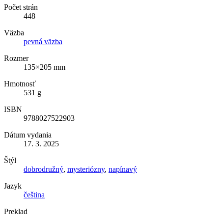
Počet strán
448
Väzba
pevná väzba
Rozmer
135×205 mm
Hmotnosť
531 g
ISBN
9788027522903
Dátum vydania
17. 3. 2025
Štýl
dobrodružný
,
mysteriózny
,
napínavý
Jazyk
čeština
Preklad