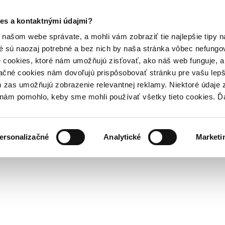
es a kontaktnými údajmi?
našom webe správate, a mohli vám zobraziť tie najlepšie tipy n
é sú naozaj potrebné a bez nich by naša stránka vôbec nefung
 cookies, ktoré nám umožňujú zisťovať, ako náš web funguje, a 
ačné cookies nám dovoľujú prispôsobovať stránku pre vašu lepši
zas umožňujú zobrazenie relevantnej reklamy. Niektoré údaje z
y nám pomohlo, keby sme mohli používať všetky tieto cookies. 
ersonalizačné
Analytické
Marketi