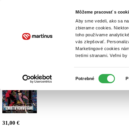
Doručenie
Kníhkupectvá
Knihovrátok
Poukážky
Knižný blog
Kontakt
Môžeme pracovať s cooki
Aby sme vedeli, ako sa na 
zbierame cookies. Niektor
E-knihy
Audioknihy
Hry
Filmy
Knihy
Doplnky
toho používame analytické
vás zlepšovať. Personaliz
Vyhľadávanie
Marketingové cookies nám 
tretími stranami. Veľmi b
Prihlásiť
Výber
Potrebné
P
súhlasu
31,00 €