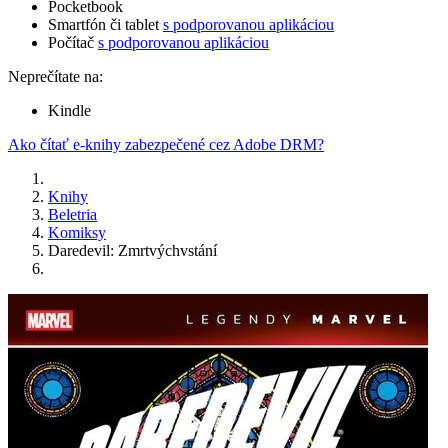
Pocketbook
Smartfón či tablet
s podporovanou aplikáciou
Počítač
s podporovanou aplikáciou
Neprečítate na:
Kindle
Ako čítať e-knihy zabezpečené cez Adobe DRM?
Knihy
Beletria
Komiksy
Daredevil: Zmrtvýchvstání