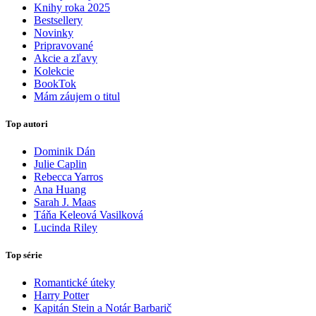
Knihy roka 2025
Bestsellery
Novinky
Pripravované
Akcie a zľavy
Kolekcie
BookTok
Mám záujem o titul
Top autori
Dominik Dán
Julie Caplin
Rebecca Yarros
Ana Huang
Sarah J. Maas
Táňa Keleová Vasilková
Lucinda Riley
Top série
Romantické úteky
Harry Potter
Kapitán Stein a Notár Barbarič