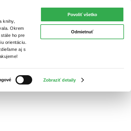
Povoliť všetko
a knihy,
ovala. Okrem
Odmietnuť
stále ho pre
u orientáciu.
dieľame aj s
Ďakujeme!
ngové
Zobraziť detaily