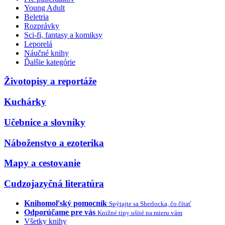
Young Adult
Beletria
Rozprávky
Sci-fi, fantasy a komiksy
Leporelá
Náučné knihy
Ďalšie kategórie
Životopisy a reportáže
Kuchárky
Učebnice a slovníky
Náboženstvo a ezoterika
Mapy a cestovanie
Cudzojazyčná literatúra
Knihomoľský pomocník
Spýtajte sa Sherlocka, čo čítať
Odporúčame pre vás
Knižné tipy ušité na mieru vám
Všetky knihy