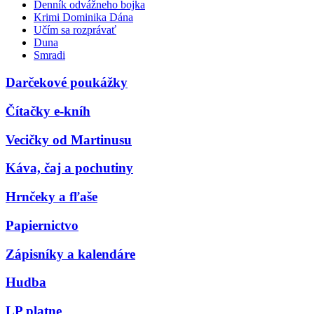
Denník odvážneho bojka
Krimi Dominika Dána
Učím sa rozprávať
Duna
Smradi
Darčekové poukážky
Čítačky e-kníh
Vecičky od Martinusu
Káva, čaj a pochutiny
Hrnčeky a fľaše
Papiernictvo
Zápisníky a kalendáre
Hudba
LP platne