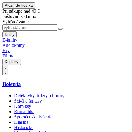
Vložiť do košíka
Pri nákupe nad 49 €
poštovné zadarmo
Vyhľadávanie
Knihy
E-knihy
Audioknihy
Hry
Filmy
Doplnky
Beletria
Detektívky, trilery a horory
Sci-fi a fantasy
Komiksy
Romantika
Spoločenská beletria
Klasika
Historické