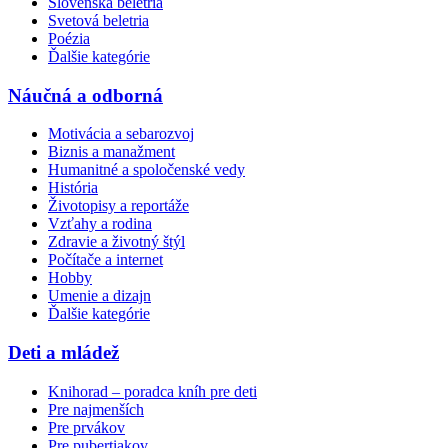
Slovenská beletria
Svetová beletria
Poézia
Ďalšie kategórie
Náučná a odborná
Motivácia a sebarozvoj
Biznis a manažment
Humanitné a spoločenské vedy
História
Životopisy a reportáže
Vzťahy a rodina
Zdravie a životný štýl
Počítače a internet
Hobby
Umenie a dizajn
Ďalšie kategórie
Deti a mládež
Knihorad – poradca kníh pre deti
Pre najmenších
Pre prvákov
Pre pubertiakov