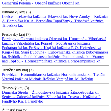
Gemerská Poloma -
Obecná knižnica
Obecná kn.
Nitriansky kraj (3)
Levice -
Tekovská knižnica
Tekovská kn.
Nové Zámky -
Knižnica
A. Bernoláka
Kn. A. Bernoláka
Topoľčany -
Tribečská knižnica
Tribečská kn.
Prešovský kraj (7)
Bardejov -
Okresná knižnica
Okresná kn.
Humenné -
Vihorlatská
knižnica
Vihorlatská kn.
Poprad -
Podtatranská knižnica
Podtatranská kn.
Prešov -
Krajská knižnica P. O. Hviezdoslava
Krajská kn.
Stará Ľubovňa -
Ľubovnianska knižnica
Ľubovnianska
kn.
Svidník -
Podduklianska knižnica
Podduklianska kn.
Vranov
nad Topľou -
Hornozemplínska knižnica
Hornozemplínska kn.
Trenčiansky kraj (2)
Prievidza -
Hornonitrianska knižnica
Hornonitrianska kn.
Trenčín -
Verejná knižnica Michala Rešetku
Verejná kn. M. Rešetku
Trnavský kraj (3)
Dunajská Streda -
Žitnoostrovská knižnica
Žitnoostrovská kn.
Senica -
Záhorská knižnica
Záhorská kn.
Trnava -
Knižnica J.
Fándlyho
Kn. J. Fándlyho
Žilinský kraj (5)