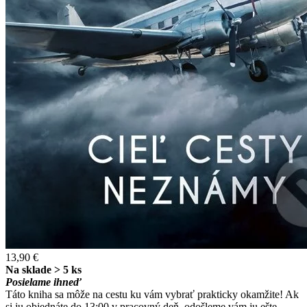
13,90 €
Na sklade > 5 ks
Posielame ihneď
Táto kniha sa môže na cestu ku vám vybrať prakticky okamžite! Ak
si ju objednáte do 13:00 v pracovný deň, odošleme vám ju ešte