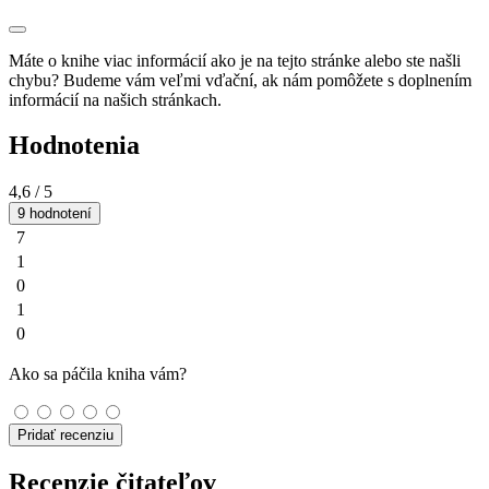
Máte o knihe viac informácií ako je na tejto stránke alebo ste našli
chybu? Budeme vám veľmi vďační, ak nám pomôžete s doplnením
informácií na našich stránkach.
Hodnotenia
4,6
/ 5
9 hodnotení
7
1
0
1
0
Ako sa páčila kniha vám?
Pridať recenziu
Recenzie čitateľov