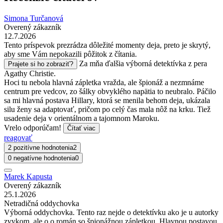
Simona Turčanová
Overený zákazník
12.7.2026
Tento príspevok prezrádza dôležité momenty deja, preto je skrytý,
aby sme Vám nepokazili pôžitok z čítania.
Za mňa ďalšia výborná detektívka z pera
Prajete si ho zobraziť?
Agathy Christie.
Hoci tu nebola hlavná zápletka vražda, ale špionáž a nezmnáme
centrum pre vedcov, zo šálky obvyklého napätia to neubralo. Páčilo
sa mi hlavná postava Hillary, ktorá se menila behom deja, ukázala
silu ženy sa adaptovať, pričom po celý čas mala nôž na krku. Tiež
usadenie deja v orientálnom a tajomnom Maroku.
Vrelo odporúčam!
Čítať viac
reagovať
2 pozitívne hodnotenia
2
0 negatívne hodnotenia
0
Marek Kapusta
Overený zákazník
25.1.2026
Netradičná oddychovka
Výborná oddychovka. Tento raz nejde o detektívku ako je u autorky
zvykom, ale o o román so špionážnou zápletkou. Hlavnou postavou