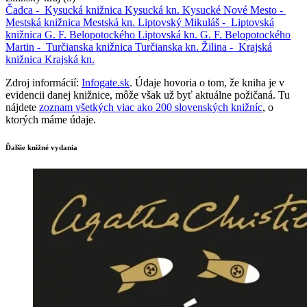
Čadca -
Kysucká knižnica
Kysucká kn.
Kysucké Nové Mesto -
Mestská knižnica
Mestská kn.
Liptovský Mikuláš -
Liptovská
knižnica G. F. Belopotockého
Liptovská kn. G. F. Belopotockého
Martin -
Turčianska knižnica
Turčianska kn.
Žilina -
Krajská
knižnica
Krajská kn.
Zdroj informácií:
Infogate.sk
. Údaje hovoria o tom, že kniha je v
evidencii danej knižnice, môže však už byť aktuálne požičaná. Tu
nájdete
zoznam všetkých viac ako 200 slovenských knižníc
, o
ktorých máme údaje.
Ďalšie knižné vydania