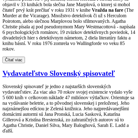
objavil v 33 knihách bola slečna Jane Marplová, o ktorej si mohol
čitateľ prvý krát prečítať v roku 1931 v knihe
Vražda na fare
(The
Murder at the Vicarage). Množstvo detektívok či už s Herculom
Poirotom, alebo slečnou Marplovou bolo sfilmovaných. Agatha
Christie písala aj pod pseudonymom Mary Westmacottová - napísala
6 psychologických románov, 19 zväzkov detektívnych poviedok, 14
divadelných hier s detektívnym námetom, 2 diela literatúry faktu a
knihu básní. V roku 1976 zomrela vo Wallingforde vo veku 85
rokov.
Čítať viac
Vydavateľstvo Slovenský spisovateľ
Slovenský spisovateľ je jedno z najstarších slovenských
vydavateľstiev. Za viac ako 70 rokov svojej existencie vydalo vyše
5 600 kníh v celkovom náklade 47 miliónov výtlačkov. Orientuje sa
na vydávanie beletrie, a to pôvodnej slovenskej i preloženej. Jeho
najznámejšou edíciou je Zelená knižnica. Jeho najpredávanejšími
domácimi autormi sú Jana Pronská, Lucia Sasková, Katarína
Gillerová a Kristína Brestenská, zo zahraničných autorov sú to
Agatha Christie, Daniel Silva, Mary Baloghová, Sarah E. Ladd a
ďalší.