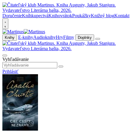
Doručenie
Kníhkupectvá
Knihovrátok
Poukážky
Knižný blog
Kontakt
E-knihy
Audioknihy
Hry
Filmy
Knihy
Doplnky
Vyhľadávanie
Prihlásiť