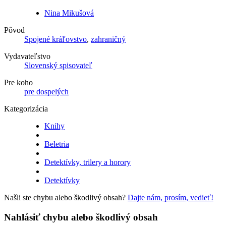
Nina Mikušová
Pôvod
Spojené kráľovstvo
,
zahraničný
Vydavateľstvo
Slovenský spisovateľ
Pre koho
pre dospelých
Kategorizácia
Knihy
Beletria
Detektívky, trilery a horory
Detektívky
Našli ste chybu alebo škodlivý obsah?
Dajte nám, prosím, vedieť!
Nahlásiť chybu alebo škodlivý obsah