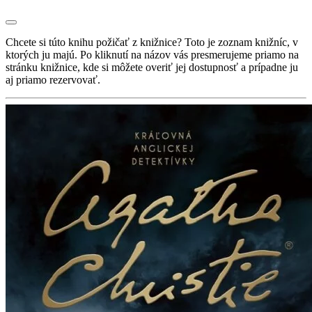
Chcete si túto knihu požičať z knižnice? Toto je zoznam knižníc, v
ktorých ju majú. Po kliknutí na názov vás presmerujeme priamo na
stránku knižnice, kde si môžete overiť jej dostupnosť a prípadne ju
aj priamo rezervovať.