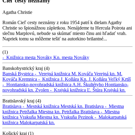
Cieľ cesty neznámy
Agatha Christie
Román Cieľ cesty neznámy z roku 1954 patrí k dielam Agathy
Christie so špionážnou zápletkou. Nenájdeme tu Hercula Poirota ani
slečnu Marplovú, nebude sa skúmať miesto činu ani hľadať vrah.
Napriek tomu sa môžeme tešiť na autorkino brilantné...
(1)
-
Knižnica mesta Nováky
Kn. mesta Nováky
Banskobystrický kraj (4)
Banská Bystrica -
Verejná knižnica M. Kováča
Verejná kn. M.
Kováča
Kremnica -
Knižnica J. Kollára
Kn. J. Kollára
Veľký Krtíš
-
Hontiansko-novohradská knižnica A.H. Škultétyho
Hontiansko-
novohradská kn.
Zvolen -
Krajská knižnica Ľ. Štúra
Krajská kn.
Bratislavský kraj (4)
Bratislava -
Mestská knižnica
Mestská kn.
Bratislava -
Miestna
knižnica Petržalka
Miestna kn. Petržalka
Bratislava -
Miestna
knižnica Vrakuňa
Miestna kn. Vrakuňa
Pezinok -
Malokarpatská
knižnica
Malokarpatská kn.
Košický kraj (1)