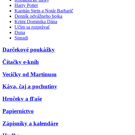
Harry Potter
Kapitán Stein a Notár Barbarič
Denník odvážneho bojka
Krimi Dominika Dána
Učím sa rozprávať
Duna
Smradi
Darčekové poukážky
Čítačky e-kníh
Vecičky od Martinusu
Káva, čaj a pochutiny
Hrnčeky a fľaše
Papiernictvo
Zápisníky a kalendáre