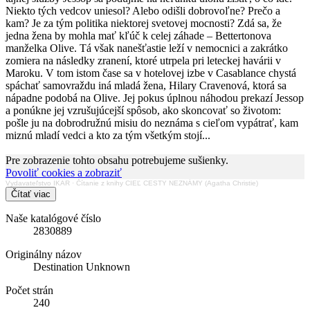
Niekto tých vedcov uniesol? Alebo odišli dobrovoľne? Prečo a
kam? Je za tým politika niektorej svetovej mocnosti? Zdá sa, že
jedna žena by mohla mať kľúč k celej záhade – Bettertonova
manželka Olive. Tá však nanešťastie leží v nemocnici a zakrátko
zomiera na následky zranení, ktoré utrpela pri leteckej havárii v
Maroku. V tom istom čase sa v hotelovej izbe v Casablance chystá
spáchať samovraždu iná mladá žena, Hilary Cravenová, ktorá sa
nápadne podobá na Olive. Jej pokus úplnou náhodou prekazí Jessop
a ponúkne jej vzrušujúcejší spôsob, ako skoncovať so životom:
pošle ju na dobrodružnú misiu do neznáma s cieľom vypátrať, kam
miznú mladí vedci a kto za tým všetkým stojí...
Pre zobrazenie tohto obsahu potrebujeme sušienky.
Povoliť cookies a zobraziť
Vydavateľstvo IKAR
·
Čítanie z knihy CIEĽ CESTY NEZNÁMY (Agatha Christie)
Čítať viac
Naše katalógové číslo
2830889
Originálny názov
Destination Unknown
Počet strán
240