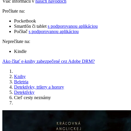
Viac informácií v
našich návodoch
Prečítate na:
Pocketbook
Smartfón či tablet
s podporovanou aplikáciou
Počítač
s podporovanou aplikáciou
Neprečítate na:
Kindle
Ako čítať e-knihy zabezpečené cez Adobe DRM?
Knihy
Beletria
Detektívky, trilery a horory
Detektívky
Cieľ cesty neznámy