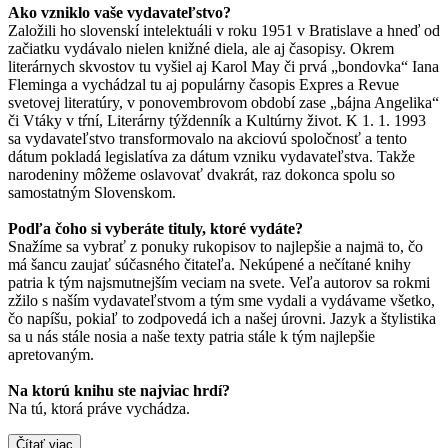
Ako vzniklo vaše vydavateľstvo?
Založili ho slovenskí intelektuáli v roku 1951 v Bratislave a hneď od
začiatku vydávalo nielen knižné diela, ale aj časopisy. Okrem
literárnych skvostov tu vyšiel aj Karol May či prvá „bondovka“ Iana
Fleminga a vychádzal tu aj populárny časopis Expres a Revue
svetovej literatúry, v ponovembrovom období zase „bájna Angelika“
či Vtáky v tŕní, Literárny týždenník a Kultúrny život. K 1. 1. 1993
sa vydavateľstvo transformovalo na akciovú spoločnosť a tento
dátum pokladá legislatíva za dátum vzniku vydavateľstva. Takže
narodeniny môžeme oslavovať dvakrát, raz dokonca spolu so
samostatným Slovenskom.
Podľa čoho si vyberáte tituly, ktoré vydáte?
Snažíme sa vybrať z ponuky rukopisov to najlepšie a najmä to, čo
má šancu zaujať súčasného čitateľa. Nekúpené a nečítané knihy
patria k tým najsmutnejším veciam na svete. Veľa autorov sa rokmi
zžilo s naším vydavateľstvom a tým sme vydali a vydávame všetko,
čo napíšu, pokiaľ to zodpovedá ich a našej úrovni. Jazyk a štylistika
sa u nás stále nosia a naše texty patria stále k tým najlepšie
apretovaným.
Na ktorú knihu ste najviac hrdí?
Na tú, ktorá práve vychádza.
Čítať viac