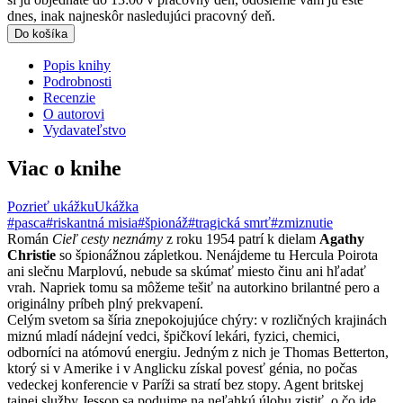
dnes, inak najneskôr nasledujúci pracovný deň.
Do košíka
Popis knihy
Podrobnosti
Recenzie
O autorovi
Vydavateľstvo
Viac o knihe
Pozrieť ukážku
Ukážka
#pasca
#riskantná misia
#špionáž
#tragická smrť
#zmiznutie
Román
Cieľ cesty neznámy
z roku 1954 patrí k dielam
Agathy
Christie
so špionážnou zápletkou. Nenájdeme tu Hercula Poirota
ani slečnu Marplovú, nebude sa skúmať miesto činu ani hľadať
vrah. Napriek tomu sa môžeme tešiť na autorkino brilantné pero a
originálny príbeh plný prekvapení.
Celým svetom sa šíria znepokojujúce chýry: v rozličných krajinách
miznú mladí nádejní vedci, špičkoví lekári, fyzici, chemici,
odborníci na atómovú energiu. Jedným z nich je Thomas Betterton,
ktorý si v Amerike i v Anglicku získal povesť génia, no počas
vedeckej konferencie v Paríži sa stratí bez stopy. Agent britskej
tajnej služby Jessop sa podujme na neľahkú úlohu zistiť, o čo ide.