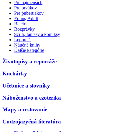
Pre najmenších
Pre prvákov
Pre pubertiakov
Young Adult
Beletria
Rozprávky
Sci-fi, fantasy a komiksy
Leporelá
Náučné knihy
Ďalšie kategórie
Životopisy a reportáže
Kuchárky
Učebnice a slovníky
Náboženstvo a ezoterika
Mapy a cestovanie
Cudzojazyčná literatúra