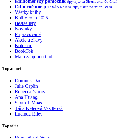
Knihomoľský pomocník
Spýtajte sa Sherlocka, čo čítať
Odporúčame pre vás
Knižné tipy ušité na mieru vám
Všetky knihy
Knihy roka 2025
Bestsellery
Novinky
Pripravované
Akcie a zľavy
Kolekcie
BookTok
Mám záujem o titul
Top autori
Dominik Dán
Julie Caplin
Rebecca Yarros
Ana Huang
Sarah J. Maas
Táňa Keleová Vasilková
Lucinda Riley
Top série
Romantické úteky