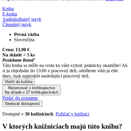
Kniha
E-kniha
Audiokniha
iný jazyk
Čítaná
iný jazyk
Pevná väzba
Slovenčina
Cena:
13,90 €
Na sklade > 5 ks
Posielame ihneď
Táto kniha sa môže na cestu ku vám vybrať prakticky okamžite! Ak
si ju objednáte do 13:00 v pracovný deň, odošleme vám ju ešte
dnes, inak najneskôr nasledujúci pracovný deň.
Vložiť do košíka
Rezervovať v kníhkupectve
Na sklade v 27 kníhkupectvách
Pridať do zoznamu
Sledovať dostupnosť
Dostupné v
30 knižniciach
.
Požičať v knižnici
V ktorých knižniciach majú túto knihu?