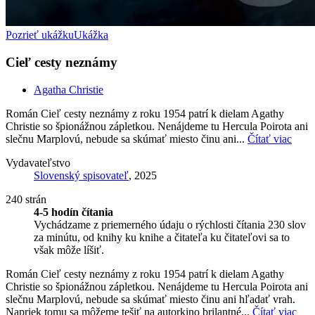
Pozrieť ukážku
Ukážka
Cieľ cesty neznámy
Agatha Christie
Román Cieľ cesty neznámy z roku 1954 patrí k dielam Agathy
Christie so špionážnou zápletkou. Nenájdeme tu Hercula Poirota ani
slečnu Marplovú, nebude sa skúmať miesto činu ani...
Čítať viac
Vydavateľstvo
Slovenský spisovateľ
, 2025
240 strán
4-5 hodín čítania
Vychádzame z priemerného údaju o rýchlosti čítania 230 slov
za minútu, od knihy ku knihe a čitateľa ku čitateľovi sa to
však môže líšiť.
Román Cieľ cesty neznámy z roku 1954 patrí k dielam Agathy
Christie so špionážnou zápletkou. Nenájdeme tu Hercula Poirota ani
slečnu Marplovú, nebude sa skúmať miesto činu ani hľadať vrah.
Napriek tomu sa môžeme tešiť na autorkino brilantné...
Čítať viac