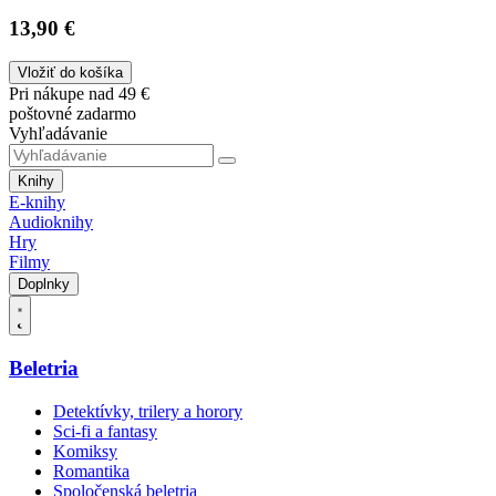
13,90 €
Vložiť do košíka
Pri nákupe nad 49 €
poštovné zadarmo
Vyhľadávanie
Knihy
E-knihy
Audioknihy
Hry
Filmy
Doplnky
Beletria
Detektívky, trilery a horory
Sci-fi a fantasy
Komiksy
Romantika
Spoločenská beletria