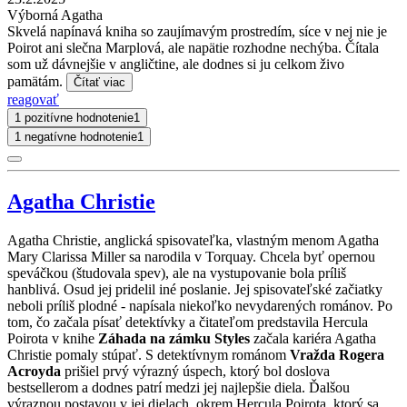
Výborná Agatha
Skvelá napínavá kniha so zaujímavým prostredím, síce v nej nie je
Poirot ani slečna Marplová, ale napätie rozhodne nechýba. Čítala
som už dávnejšie v angličtine, ale dodnes si ju celkom živo
pamätám.
Čítať viac
reagovať
1 pozitívne hodnotenie
1
1 negatívne hodnotenie
1
Agatha Christie
Agatha Christie, anglická spisovateľka, vlastným menom Agatha
Mary Clarissa Miller sa narodila v Torquay. Chcela byť opernou
speváčkou (študovala spev), ale na vystupovanie bola príliš
hanblivá. Osud jej pridelil iné poslanie. Jej spisovateľské začiatky
neboli príliš plodné - napísala niekoľko nevydarených románov. Po
tom, čo začala písať detektívky a čitateľom predstavila Hercula
Poirota v knihe
Záhada na zámku Styles
začala kariéra Agatha
Christie pomaly stúpať. S detektívnym románom
Vražda Rogera
Acroyda
prišiel prvý výrazný úspech, ktorý bol doslova
bestsellerom a dodnes patrí medzi jej najlepšie diela. Ďalšou
výraznou postavou v jej dielach, okrem Hercula Poirota, ktorý sa