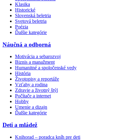
Klasika
Historické
Slovenská beletria
Svetová beletria
Poézia
Ďalšie kategórie
Náučná a odborná
Motivácia a sebarozvoj
Biznis a manažment
Humanitné a spoločenské vedy
História
Životopisy a reportáže
Vzťahy a rodina
Zdravie a životný štýl
Počítače a internet
Hobby
Umenie a dizajn
Ďalšie kategórie
Deti a mládež
Knihorad – poradca kníh pre deti