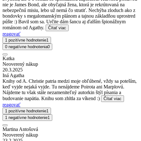
nie je James Bond, ale obyčajná žena, ktorá je rekrútovaná na
nebezpečnú misiu, lebo už nemá čo stratiť. Nechýba zloduch ako z
bondovky s megalomanským plánom a tajnou základňou uprostred
púšte :) Bavil som sa. Určite dám šancu aj ďalším špionážnym
románom od Agathy.
Čítať viac
reagovať
1 pozitívne hodnotenie
1
0 negatívne hodnotenia
0
Katka
Neoverený nákup
20.3.2025
Iná Agatha
Knihy od A. Christie patria medzi moje obľúbené, vždy sa poteším,
keď vyjde nejaká vyjde. Tu nenájdeme Poirota ani Marplovú.
Nájdeme tu však stále nezameniteľný autorkin štýl písania a
budovanie napätia. Knihu som zhltla za víkend :)
Čítať viac
reagovať
1 pozitívne hodnotenie
1
1 negatívne hodnotenie
1
Martina Antošová
Neoverený nákup
23.2.2025