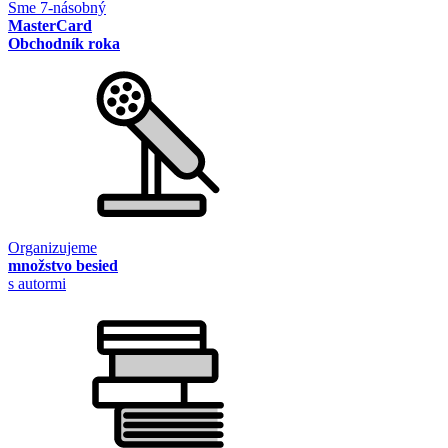
Sme 7-násobný
MasterCard
Obchodník roka
Organizujeme
množstvo besied
s autormi