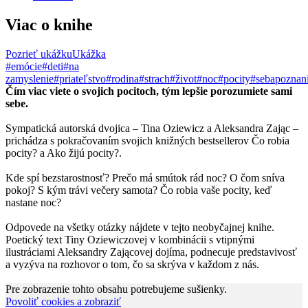
Viac o knihe
Pozrieť ukážku
Ukážka
#emócie
#deti
#na
zamyslenie
#priateľstvo
#rodina
#strach
#život
#noc
#pocity
#sebapoznan
Čím viac viete o svojich pocitoch, tým lepšie porozumiete sami
sebe.
Sympatická autorská dvojica – Tina Oziewicz a Aleksandra Zając –
prichádza s pokračovaním svojich knižných bestsellerov Čo robia
pocity? a Ako žijú pocity?.
Kde spí bezstarostnosť? Prečo má smútok rád noc? O čom sníva
pokoj? S kým trávi večery samota? Čo robia vaše pocity, keď
nastane noc?
Odpovede na všetky otázky nájdete v tejto neobyčajnej knihe.
Poetický text Tiny Oziewiczovej v kombinácii s vtipnými
ilustráciami Aleksandry Zającovej dojíma, podnecuje predstavivosť
a vyzýva na rozhovor o tom, čo sa skrýva v každom z nás.
Pre zobrazenie tohto obsahu potrebujeme sušienky.
Povoliť cookies a zobraziť