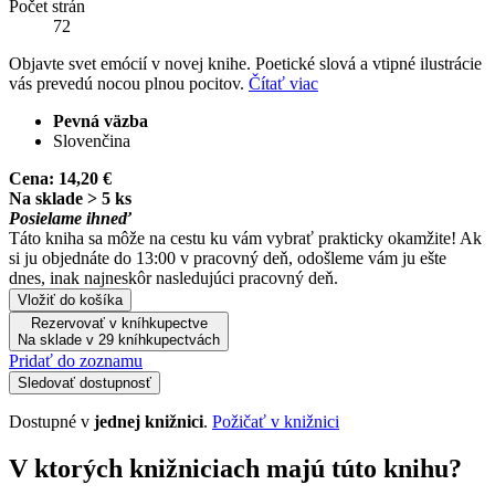
Počet strán
72
Objavte svet emócií v novej knihe. Poetické slová a vtipné ilustrácie
vás prevedú nocou plnou pocitov.
Čítať viac
Pevná väzba
Slovenčina
Cena:
14,20 €
Na sklade > 5 ks
Posielame ihneď
Táto kniha sa môže na cestu ku vám vybrať prakticky okamžite! Ak
si ju objednáte do 13:00 v pracovný deň, odošleme vám ju ešte
dnes, inak najneskôr nasledujúci pracovný deň.
Vložiť do košíka
Rezervovať v kníhkupectve
Na sklade v 29 kníhkupectvách
Pridať do zoznamu
Sledovať dostupnosť
Dostupné v
jednej knižnici
.
Požičať v knižnici
V ktorých knižniciach majú túto knihu?