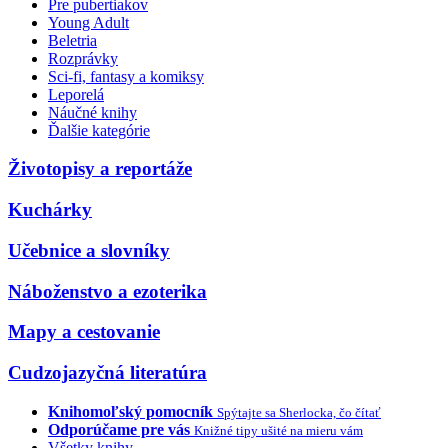
Pre pubertiakov
Young Adult
Beletria
Rozprávky
Sci-fi, fantasy a komiksy
Leporelá
Náučné knihy
Ďalšie kategórie
Životopisy a reportáže
Kuchárky
Učebnice a slovníky
Náboženstvo a ezoterika
Mapy a cestovanie
Cudzojazyčná literatúra
Knihomoľský pomocník
Spýtajte sa Sherlocka, čo čítať
Odporúčame pre vás
Knižné tipy ušité na mieru vám
Všetky knihy