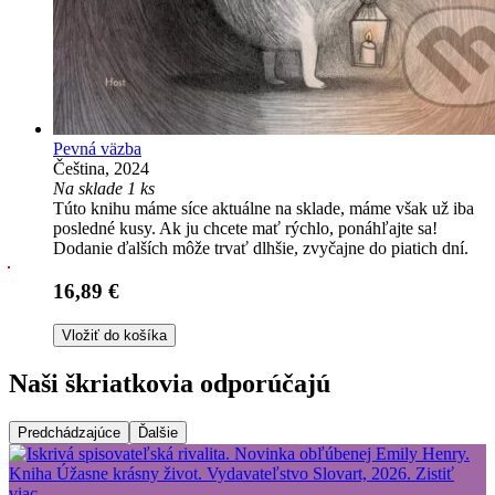
Pevná väzba
Čeština, 2024
Na sklade 1 ks
Túto knihu máme síce aktuálne na sklade, máme však už iba
posledné kusy. Ak ju chcete mať rýchlo, ponáhľajte sa!
Dodanie ďalších môže trvať dlhšie, zvyčajne do piatich dní.
16,89 €
Vložiť do košíka
Naši škriatkovia odporúčajú
Predchádzajúce
Ďalšie