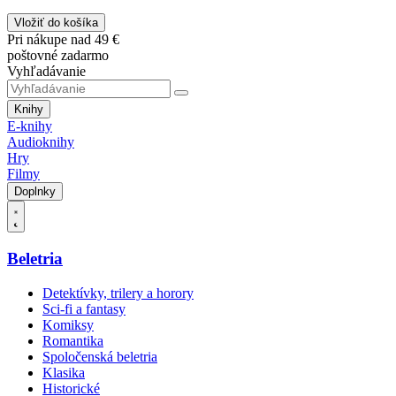
Vložiť do košíka
Pri nákupe nad 49 €
poštovné zadarmo
Vyhľadávanie
Knihy
E-knihy
Audioknihy
Hry
Filmy
Doplnky
Beletria
Detektívky, trilery a horory
Sci-fi a fantasy
Komiksy
Romantika
Spoločenská beletria
Klasika
Historické