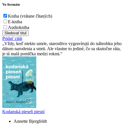
Vo formáte
Kniha (vrátane čítaných)
E-kniha
Audiokniha
Sledovať titul
Pridať citát
Vždy, keď niekto umrie, starostlivo vygravírujú do náhrobku jeho
dátum narodenia a smrti. Ale vlastne to jediné, čo sa skutočne ráta,
je tá malá pomlčka medzi rokmi.
Kodanská pieseň piesní
Annette Bjergfeldt