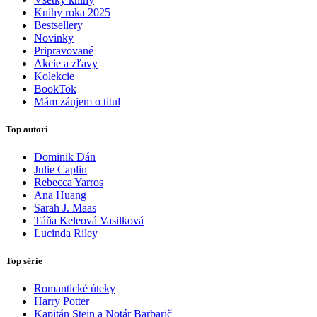
Knihy roka 2025
Bestsellery
Novinky
Pripravované
Akcie a zľavy
Kolekcie
BookTok
Mám záujem o titul
Top autori
Dominik Dán
Julie Caplin
Rebecca Yarros
Ana Huang
Sarah J. Maas
Táňa Keleová Vasilková
Lucinda Riley
Top série
Romantické úteky
Harry Potter
Kapitán Stein a Notár Barbarič