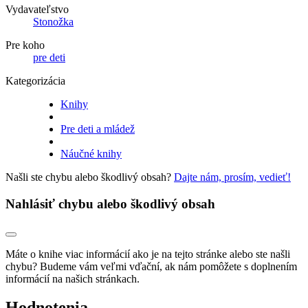
Vydavateľstvo
Stonožka
Pre koho
pre deti
Kategorizácia
Knihy
Pre deti a mládež
Náučné knihy
Našli ste chybu alebo škodlivý obsah?
Dajte nám, prosím, vedieť!
Nahlásiť chybu alebo škodlivý obsah
Máte o knihe viac informácií ako je na tejto stránke alebo ste našli
chybu? Budeme vám veľmi vďační, ak nám pomôžete s doplnením
informácií na našich stránkach.
Hodnotenia