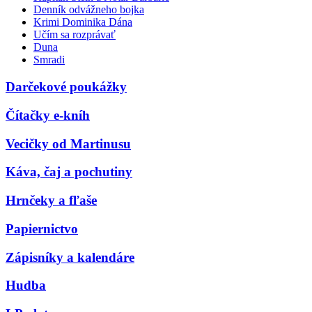
Denník odvážneho bojka
Krimi Dominika Dána
Učím sa rozprávať
Duna
Smradi
Darčekové poukážky
Čítačky e-kníh
Vecičky od Martinusu
Káva, čaj a pochutiny
Hrnčeky a fľaše
Papiernictvo
Zápisníky a kalendáre
Hudba