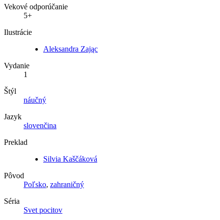
Vekové odporúčanie
5+
Ilustrácie
Aleksandra Zając
Vydanie
1
Štýl
náučný
Jazyk
slovenčina
Preklad
Silvia Kaščáková
Pôvod
Poľsko
,
zahraničný
Séria
Svet pocitov