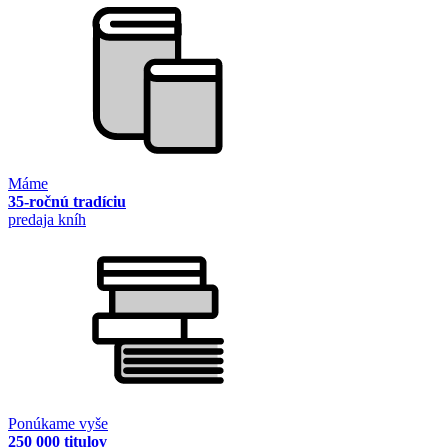
Máme
35-ročnú tradíciu
predaja kníh
Ponúkame vyše
250 000 titulov