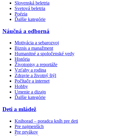
Slovenská beletria
Svetová beletria
Poézia
Ďalšie kategórie
Náučná a odborná
Motivácia a sebarozvoj
Biznis a manažment
Humanitné a spoločenské vedy
História
Životopisy a reportáže
Vzťahy a rodina
Zdravie a životný štýl
Počítače a internet
Hobby
Umenie a dizajn
Ďalšie kategórie
Deti a mládež
Knihorad – poradca kníh pre deti
Pre najmenších
Pre prvákov