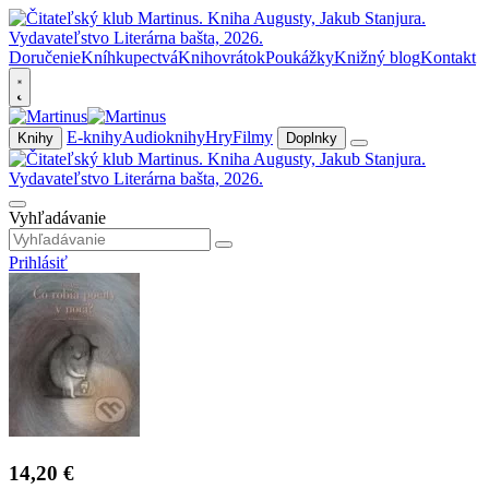
Doručenie
Kníhkupectvá
Knihovrátok
Poukážky
Knižný blog
Kontakt
E-knihy
Audioknihy
Hry
Filmy
Knihy
Doplnky
Vyhľadávanie
Prihlásiť
14,20 €