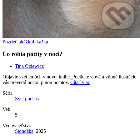
Pozrieť ukážku
Ukážka
Čo robia pocity v noci?
Tina Oziewicz
Objavte svet emócií v novej knihe. Poetické slová a vtipné ilustrácie
vás prevedú nocou plnou pocitov.
Čítať viac
Séria
Svet pocitov
Vek
5+
Vydavateľstvo
Stonožka
, 2025