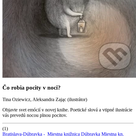
Čo robia pocity v noci?
Tina Oziewicz, Aleksandra Zając (ilustrátor)
Objavte svet emócií v novej knihe. Poetické slová a vtipné ilustrácie
vás prevedú nocou plnou pocitov.
(1)
Bratislava-Dúbravka -
Miestna knižnica Dúbravka
Miestna kn.