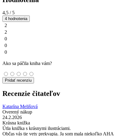
4,5
/ 5
4 hodnotenia
2
2
0
0
0
Ako sa páčila kniha vám?
Pridať recenziu
Recenzie čitateľov
Katarína Melišová
Overený nákup
24.2.2026
Krásna knižka
Útla knižka s krásnymi ilustráciami.
Občas vás tie vety prekvapia. Ja som mala niekoľko AHA