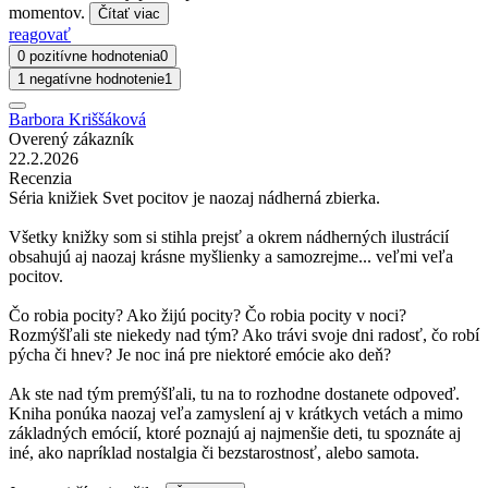
momentov.
Čítať viac
reagovať
0 pozitívne hodnotenia
0
1 negatívne hodnotenie
1
Barbora Kriššáková
Overený zákazník
22.2.2026
Recenzia
Séria knižiek Svet pocitov je naozaj nádherná zbierka.
Všetky knižky som si stihla prejsť a okrem nádherných ilustrácií
obsahujú aj naozaj krásne myšlienky a samozrejme... veľmi veľa
pocitov.
Čo robia pocity? Ako žijú pocity? Čo robia pocity v noci?
Rozmýšľali ste niekedy nad tým? Ako trávi svoje dni radosť, čo robí
pýcha či hnev? Je noc iná pre niektoré emócie ako deň?
Ak ste nad tým premýšľali, tu na to rozhodne dostanete odpoveď.
Kniha ponúka naozaj veľa zamyslení aj v krátkych vetách a mimo
základných emócií, ktoré poznajú aj najmenšie deti, tu spoznáte aj
iné, ako napríklad nostalgia či bezstarostnosť, alebo samota.