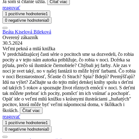
Ja som si čítanie užila.
Čítať viac
reagovať
1 pozitívne hodnotenie
1
0 negatívne hodnotenia
0
Beáta Kiselová Bileková
Overený zákazník
30.5.2024
Veľmi pekná a milá knižka
V predchádzajúcej časti série o pocitoch sme sa dozvedeli, čo robia
pocity a v tejto nám autorka približuje, čo robia v noci. Dcérka sa
pýtala, prečo sú ilustrácie čiernobiele? Chýbali jej farby. Ale zas v
noci je svet taký, no v našej fantázii to môže hýriť farbami. Čo robia
v noci Bezstarostnosť, Šťastie či Strach? Spia? Bdejú? Premýšľajú?
Idú na výlet? Začítajte sa do tejto milej detskej knihy spolu s deťmi
od takých 5 rokov a spoznajte život rôznych emócií v noci. S deťmi
tak môžete prebrať ich pocity, pomôcť im ich vnímať a pochopiť.
Opäť ide o veľmi milú knižku s krásnymi ilustráciami ,,huňatých"
pocitov, ktorá môže byť veľmi nápomocná doma, v škôlkach i
školách.
Čítať viac
reagovať
1 pozitívne hodnotenie
1
0 negatívne hodnotenia
0