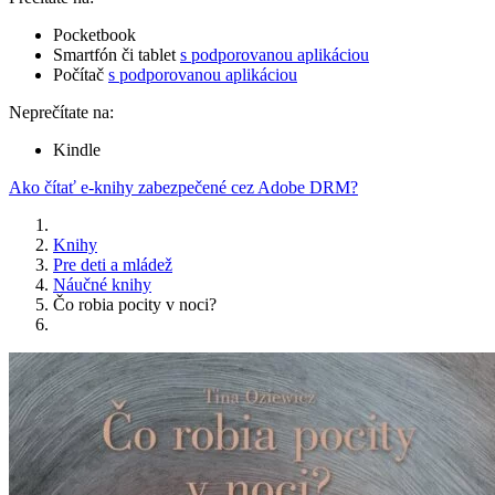
Pocketbook
Smartfón či tablet
s podporovanou aplikáciou
Počítač
s podporovanou aplikáciou
Neprečítate na:
Kindle
Ako čítať e-knihy zabezpečené cez Adobe DRM?
Knihy
Pre deti a mládež
Náučné knihy
Čo robia pocity v noci?