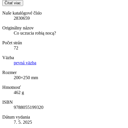
Čítať viac
Naše katalógové číslo
2830659
Originálny názov
Co uczucia robią nocą?
Počet strán
72
Väzba
pevná väzba
Rozmer
200×250 mm
Hmotnosť
462 g
ISBN
9788055199320
Dátum vydania
7. 5. 2025