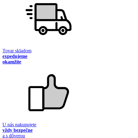
Tovar skladom
expedujeme
okamžite
U nás nakupujete
vždy bezpečne
a s dôverou