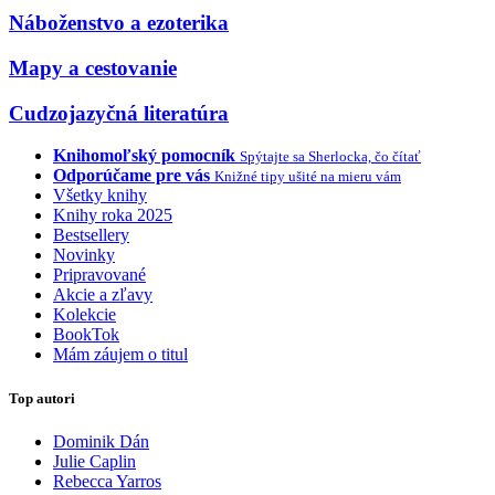
Náboženstvo a ezoterika
Mapy a cestovanie
Cudzojazyčná literatúra
Knihomoľský pomocník
Spýtajte sa Sherlocka, čo čítať
Odporúčame pre vás
Knižné tipy ušité na mieru vám
Všetky knihy
Knihy roka 2025
Bestsellery
Novinky
Pripravované
Akcie a zľavy
Kolekcie
BookTok
Mám záujem o titul
Top autori
Dominik Dán
Julie Caplin
Rebecca Yarros