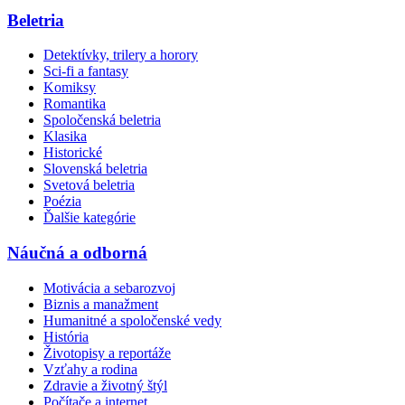
Beletria
Detektívky, trilery a horory
Sci-fi a fantasy
Komiksy
Romantika
Spoločenská beletria
Klasika
Historické
Slovenská beletria
Svetová beletria
Poézia
Ďalšie kategórie
Náučná a odborná
Motivácia a sebarozvoj
Biznis a manažment
Humanitné a spoločenské vedy
História
Životopisy a reportáže
Vzťahy a rodina
Zdravie a životný štýl
Počítače a internet