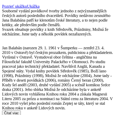
Pozrieť ukážku
Ukážka
Souborné vydání povídkové tvorby jednoho z nejvýznamnějších
českých autorů posledního dvacetiletí. Povídky nedávno zesnulého
Jana Balabána patří ke klenotům české literatury, a to nejen podle
kritiky, ale především podle čtenářů.
Svazek obsahuje povídky z knih Středověk, Prázdniny, Možná že
odcházíme, Jsme tady a několik povídek nezařazených.
Jan Balabán (narozen 29. 1. 1961 v Šumperku — zemřel 23. 4.
2010 v Ostravě) byl českým prozaikem, publicistou a překladatelem.
Vyrůstal v Ostravě. Vystudoval obor čeština - angličtina na
Filosofické fakultě University Palackého v Olomouci. Po studiu
pracoval jako technický překladatel. Navštívil Anglii, Kanadu a
Spojené státy. Vydal knihy povídek Středověk (1985), Boží lano
(1998), Prázdniny (1998), Možná že odcházíme (2004), Jsme tady -
Příběh v deseti povídkách (2006), romány Černý beran (2000),
Kudy šel anděl (2003, druhé vydání 2005) a scénář komiksu Srdce
draka (2001). Jeho sbírka Možná že odcházíme byla v anketě
Lidových novin vyhlášena Knihou roku 2004 a získala Magnesii
Literu 2005 za prózu a nominaci na Státní cenu za literaturu 2004. V
roce 2010 vyšel jeho poslední román Zeptej se táty, který se stal
Knihou roku v anketě Lidových novin.
Čítať viac