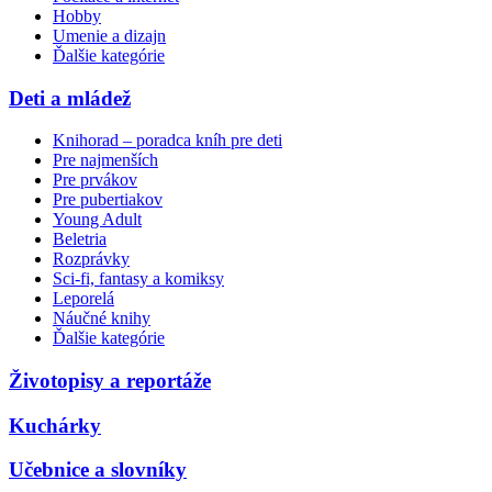
Hobby
Umenie a dizajn
Ďalšie kategórie
Deti a mládež
Knihorad – poradca kníh pre deti
Pre najmenších
Pre prvákov
Pre pubertiakov
Young Adult
Beletria
Rozprávky
Sci-fi, fantasy a komiksy
Leporelá
Náučné knihy
Ďalšie kategórie
Životopisy a reportáže
Kuchárky
Učebnice a slovníky