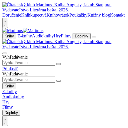
Doručenie
Kníhkupectvá
Knihovrátok
Poukážky
Knižný blog
Kontakt
E-knihy
Audioknihy
Hry
Filmy
Knihy
Doplnky
Vyhľadávanie
Prihlásiť
Vyhľadávanie
Knihy
E-knihy
Audioknihy
Hry
Filmy
Doplnky