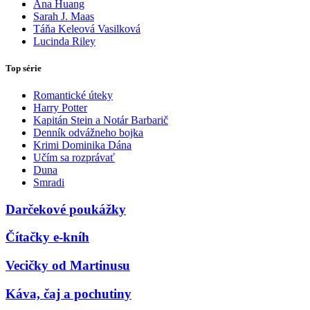
Ana Huang
Sarah J. Maas
Táňa Keleová Vasilková
Lucinda Riley
Top série
Romantické úteky
Harry Potter
Kapitán Stein a Notár Barbarič
Denník odvážneho bojka
Krimi Dominika Dána
Učím sa rozprávať
Duna
Smradi
Darčekové poukážky
Čítačky e-kníh
Vecičky od Martinusu
Káva, čaj a pochutiny