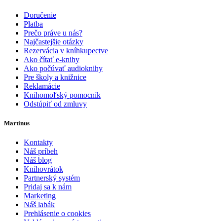
Doručenie
Platba
Prečo práve u nás?
Najčastejšie otázky
Rezervácia v kníhkupectve
Ako čítať e-knihy
Ako počúvať audioknihy
Pre školy a knižnice
Reklamácie
Knihomoľský pomocník
Odstúpiť od zmluvy
Martinus
Kontakty
Náš príbeh
Náš blog
Knihovrátok
Partnerský systém
Pridaj sa k nám
Marketing
Náš labák
Prehlásenie o cookies