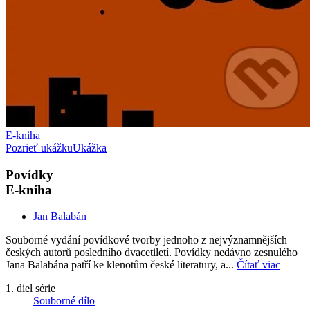
E-kniha
Pozrieť ukážku
Ukážka
Povídky
E-kniha
Jan Balabán
Souborné vydání povídkové tvorby jednoho z nejvýznamnějších
českých autorů posledního dvacetiletí. Povídky nedávno zesnulého
Jana Balabána patří ke klenotům české literatury, a...
Čítať viac
1. diel série
Souborné dílo