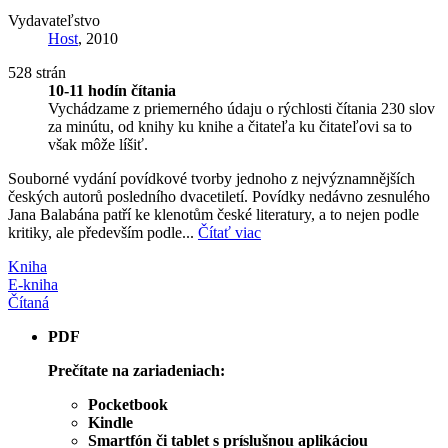
Vydavateľstvo
Host
, 2010
528 strán
10-11 hodín čítania
Vychádzame z priemerného údaju o rýchlosti čítania 230 slov
za minútu, od knihy ku knihe a čitateľa ku čitateľovi sa to
však môže líšiť.
Souborné vydání povídkové tvorby jednoho z nejvýznamnějších
českých autorů posledního dvacetiletí. Povídky nedávno zesnulého
Jana Balabána patří ke klenotům české literatury, a to nejen podle
kritiky, ale především podle...
Čítať viac
Kniha
E-kniha
Čítaná
PDF
Prečítate na zariadeniach:
Pocketbook
Kindle
Smartfón či tablet s príslušnou aplikáciou