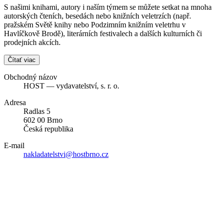
S našimi knihami, autory i naším týmem se můžete setkat na mnoha
autorských čteních, besedách nebo knižních veletrzích (např.
pražském Světě knihy nebo Podzimním knižním veletrhu v
Havlíčkově Brodě), literárních festivalech a dalších kulturních či
prodejních akcích.
Čítať viac
Obchodný názov
HOST — vydavatelství, s. r. o.
Adresa
Radlas 5
602 00 Brno
Česká republika
E-mail
nakladatelstvi@hostbrno.cz