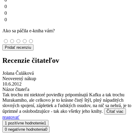
0
0
0
Ako sa páčila e-kniha vám?
Pridať recenziu
Recenzie čitateľov
Jolana Čuláková
Neoverený nákup
10.6.2012
Názor čitateľa
Tak trochu mi niektoré poviedky pripomínajú Kafku a tak trochu
Murakamiho, ale celkovo je to krásne čistý štýl, plný nápaditých
slovných spojení, zápletiek a ľudských osudov, na nič sa nehrá, je to
úprimné a oslobodzujúce - tak ako všetky jeho knihy.
Čítať viac
reagovať
1 pozitívne hodnotenie
1
0 negatívne hodnotenia
0