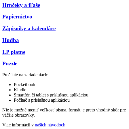
Hrnčeky a fľaše
Papiernictvo
Zápisníky a kalendáre
Hudba
LP platne
Puzzle
Prečítate na zariadeniach:
Pocketbook
Kindle
Smartfón či tablet s príslušnou aplikáciou
Počítač s príslušnou aplikáciou
Nie je možné meniť veľkosť písma, formát je preto vhodný skôr pre
väčšie obrazovky.
Viac informácií v
našich návodoch