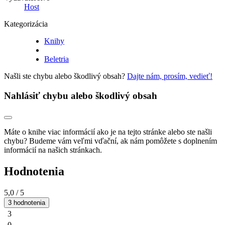
Host
Kategorizácia
Knihy
Beletria
Našli ste chybu alebo škodlivý obsah?
Dajte nám, prosím, vedieť!
Nahlásiť chybu alebo škodlivý obsah
Máte o knihe viac informácií ako je na tejto stránke alebo ste našli
chybu? Budeme vám veľmi vďační, ak nám pomôžete s doplnením
informácií na našich stránkach.
Hodnotenia
5,0
/ 5
3 hodnotenia
3
0