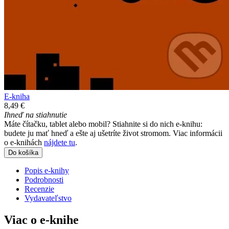
E-kniha
8,49 €
Ihneď na stiahnutie
Máte čítačku, tablet alebo mobil? Stiahnite si do nich e-knihu:
budete ju mať hneď a ešte aj ušetríte život stromom. Viac informácii
o e-knihách
nájdete tu
.
Do košíka
Popis e-knihy
Podrobnosti
Recenzie
Vydavateľstvo
Viac o e-knihe