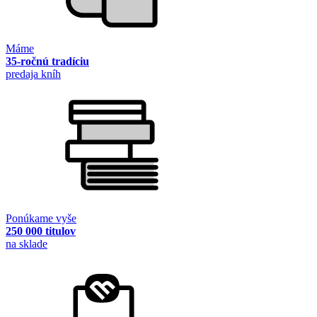
Máme
35-ročnú tradíciu
predaja kníh
Ponúkame vyše
250 000 titulov
na sklade