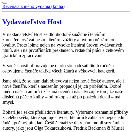
Recenzia z iného vydania (kniha)
Vydavateľstvo Host
V nakladatelství Host se dlouhodobě snažíme čtenářům
zprostředkovávat pestré literární zážitky a být pro ně zárukou
kvality. Proto lpíme nejen na vysoké literární úrovni vydávaných
titulů, ale i na prvotřídních překladech, redakční práci a celkovém
grafickém zpracování.
V současnosti připravujeme okolo sto padesáti titulů ročně a
oslovujeme čtenáře takřka všech žánrů a věkových kategorií.
Jsme rádi, že se nám daří objevovat nejen nové české autory, ale i
nové čtenáře, kteří s nadšením propadají jejich příběhům. Dobré
jméno našich autorů i získaná ocenění nás utvrzují v tom, že naše
důsledná péče o knihy – od rukopisu až po poslední detail – má
smysl.
Bohatá je i sekce překladové literatury. Vybíráme rozmanité příběhy
z celého světa, které spojuje čtivost, literární kvalita a v neposlední
řadě i pečlivý překlad. Čeští čtenáři se díky nám mohli seznámit s
autory, jako jsou Olga Tokarczuková, Fredrik Backman či Muriel