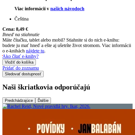
Viac informácií v
našich návodoch
Čeština
Cena:
8,49 €
Ihneď na stiahnutie
Máte čítačku, tablet alebo mobil? Stiahnite si do nich e-knihu:
budete ju mať hneď a ešte aj ušetríte život stromom. Viac informácii
o e-knihách
nájdete tu
.
Ako čítať e-knihy?
Vložiť do košíka
Pridať do zoznamu
Sledovať dostupnosť
Naši škriatkovia odporúčajú
Predchádzajúce
Ďalšie