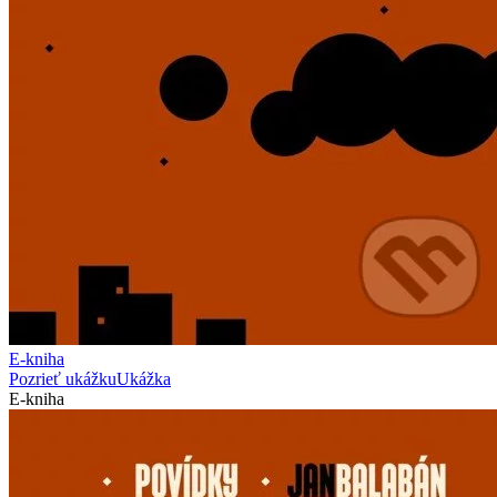
E-kniha
Pozrieť ukážku
Ukážka
E-kniha