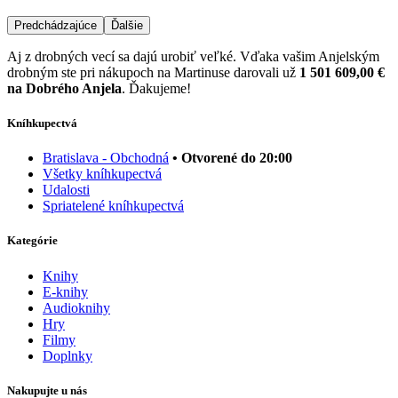
Predchádzajúce
Ďalšie
Aj z drobných vecí sa dajú urobiť veľké. Vďaka vašim Anjelským
drobným ste pri nákupoch na Martinuse darovali už
1 501 609,00 €
na Dobrého Anjela
. Ďakujeme!
Kníhkupectvá
Bratislava - Obchodná
• Otvorené do 20:00
Všetky kníhkupectvá
Udalosti
Spriatelené kníhkupectvá
Kategórie
Knihy
E-knihy
Audioknihy
Hry
Filmy
Doplnky
Nakupujte u nás