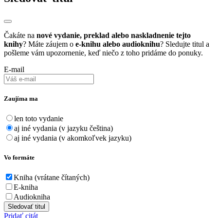
Čakáte na
nové vydanie, preklad alebo naskladnenie tejto
knihy
? Máte záujem o
e-knihu alebo audioknihu
? Sledujte titul a
pošleme vám upozornenie, keď niečo z toho pridáme do ponuky.
E-mail
Zaujíma ma
len toto vydanie
aj iné vydania (v jazyku čeština)
aj iné vydania (v akomkoľvek jazyku)
Vo formáte
Kniha (vrátane čítaných)
E-kniha
Audiokniha
Sledovať titul
Pridať citát