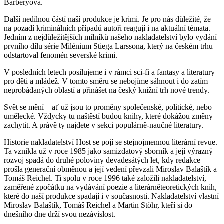
Barberyová.
Další nedílnou částí naší produkce je krimi. Je pro nás důležité, že
na pozadí kriminálních případů autoři reagují i na aktuální témata.
Jedním z nejdůležitějších milníků našeho nakladatelství bylo vydání
prvního dílu série Milénium Stiega Larssona, který na českém trhu
odstartoval fenomén severské krimi.
V posledních letech posilujeme i v rámci sci-fi a fantasy a literatury
pro děti a mládež. V tomto směru se nebojíme sáhnout i do zatím
neprobádaných oblastí a přinášet na český knižní trh nové trendy.
Svět se mění – ať už jsou to proměny společenské, politické, nebo
umělecké. Vždycky tu naštěstí budou knihy, které dokážou změny
zachytit. A právě ty najdete v sekci populárně-naučné literatury.
Historie nakladatelství Host se pojí se stejnojmennou literární revue.
Ta vznikla už v roce 1985 jako samizdatový sborník a její výrazný
rozvoj spadá do druhé poloviny devadesátých let, kdy redakce
prošla generační obměnou a její vedení převzali Miroslav Balaštík a
Tomáš Reichel. Ti spolu v roce 1996 také založili nakladatelství,
zaměřené zpočátku na vydávání poezie a literárněteoretických knih,
které do naší produkce spadají i v současnosti. Nakladatelství vlastní
Miroslav Balaštík, Tomáš Reichel a Martin Stöhr, kteří si do
dnešního dne drží svou nezávislost.