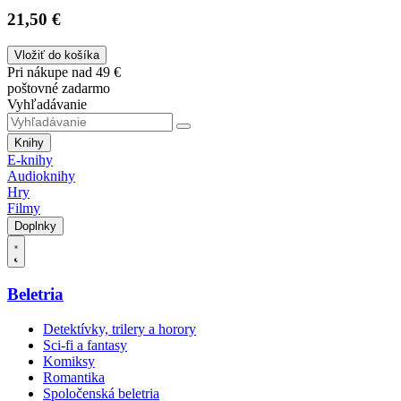
21,50 €
Vložiť do košíka
Pri nákupe nad 49 €
poštovné zadarmo
Vyhľadávanie
Knihy
E-knihy
Audioknihy
Hry
Filmy
Doplnky
Beletria
Detektívky, trilery a horory
Sci-fi a fantasy
Komiksy
Romantika
Spoločenská beletria