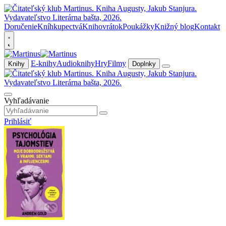
Doručenie
Kníhkupectvá
Knihovrátok
Poukážky
Knižný blog
Kontakt
E-knihy
Audioknihy
Hry
Filmy
Knihy
Doplnky
Vyhľadávanie
Prihlásiť