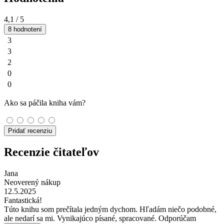
4,1
/ 5
8 hodnotení
3
3
2
0
0
Ako sa páčila kniha vám?
Pridať recenziu
Recenzie čitateľov
Jana
Neoverený nákup
12.5.2025
Fantastická!
Túto knihu som prečítala jedným dychom. Hľadám niečo podobné,
ale nedarí sa mi. Vynikajúco písané, spracované. Odporúčam