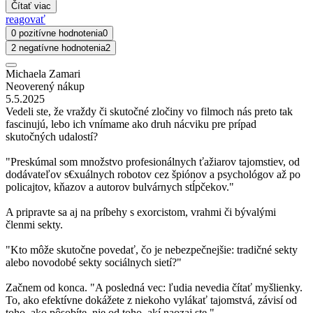
Čítať viac
reagovať
0 pozitívne hodnotenia
0
2 negatívne hodnotenia
2
Michaela Zamari
Neoverený nákup
5.5.2025
Vedeli ste, že vraždy či skutočné zločiny vo filmoch nás preto tak
fascinujú, lebo ich vnímame ako druh nácviku pre prípad
skutočných udalostí?
"Preskúmal som množstvo profesionálnych ťažiarov tajomstiev, od
dodávateľov s€xuálnych robotov cez špiónov a psychológov až po
policajtov, kňazov a autorov bulvárnych stĺpčekov."
A pripravte sa aj na príbehy s exorcistom, vrahmi či bývalými
členmi sekty.
"Kto môže skutočne povedať, čo je nebezpečnejšie: tradičné sekty
alebo novodobé sekty sociálnych sietí?"
Začnem od konca. "A posledná vec: ľudia nevedia čítať myšlienky.
To, ako efektívne dokážete z niekoho vylákať tajomstvá, závisí od
toho, ako pôsobíte, nie od toho, akí naozaj ste."