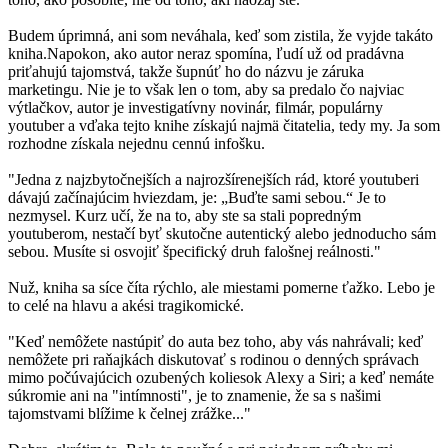
Budem úprimná, ani som neváhala, keď som zistila, že vyjde takáto
kniha.Napokon, ako autor neraz spomína, ľudí už od pradávna
priťahujú tajomstvá, takže šupnúť ho do názvu je záruka
marketingu. Nie je to však len o tom, aby sa predalo čo najviac
výtlačkov, autor je investigatívny novinár, filmár, populárny
youtuber a vďaka tejto knihe získajú najmä čitatelia, tedy my. Ja som
rozhodne získala nejednu cennú infošku.
"Jedna z najzbytočnejších a najrozšírenejších rád, ktoré youtuberi
dávajú začínajúcim hviezdam, je: „Buďte sami sebou.“ Je to
nezmysel. Kurz učí, že na to, aby ste sa stali popredným
youtuberom, nestačí byť skutočne autentický alebo jednoducho sám
sebou. Musíte si osvojiť špecifický druh falošnej reálnosti."
Nuž, kniha sa síce číta rýchlo, ale miestami pomerne ťažko. Lebo je
to celé na hlavu a akési tragikomické.
"Keď nemôžete nastúpiť do auta bez toho, aby vás nahrávali; keď
nemôžete pri raňajkách diskutovať s rodinou o denných správach
mimo počúvajúcich ozubených koliesok Alexy a Siri; a keď nemáte
súkromie ani na "intímnosti", je to znamenie, že sa s našimi
tajomstvami blížime k čelnej zrážke..."