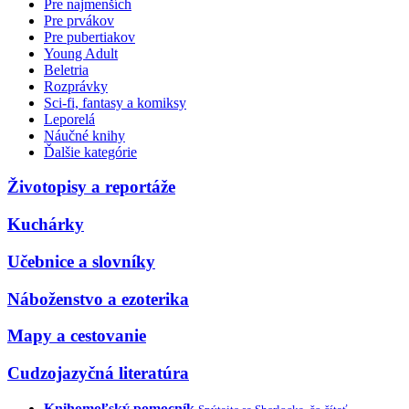
Pre najmenších
Pre prvákov
Pre pubertiakov
Young Adult
Beletria
Rozprávky
Sci-fi, fantasy a komiksy
Leporelá
Náučné knihy
Ďalšie kategórie
Životopisy a reportáže
Kuchárky
Učebnice a slovníky
Náboženstvo a ezoterika
Mapy a cestovanie
Cudzojazyčná literatúra
Knihomoľský pomocník