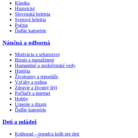
Klasika
Historické
Slovenská beletria
Svetová beletria
Poézia
Ďalšie kategórie
Náučná a odborná
Motivácia a sebarozvoj
Biznis a manažment
Humanitné a spoločenské vedy
História
Životopisy a reportáže
Vzťahy a rodina
Zdravie a životný štýl
Počítače a internet
Hobby
Umenie a dizajn
Ďalšie kategórie
Deti a mládež
Knihorad – poradca kníh pre deti