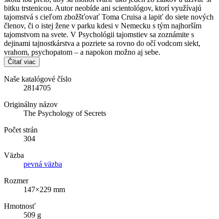
bitku trstenicou. Autor neobíde ani scientológov, ktorí využívajú
tajomstvá s cieľom zbožšťovať Toma Cruisa a lapiť do siete nových
členov, či o istej žene v parku kdesi v Nemecku s tým najhorším
tajomstvom na svete. V Psychológii tajomstiev sa zoznámite s
dejinami tajnostkárstva a pozriete sa rovno do očí vodcom siekt,
vrahom, psychopatom – a napokon možno aj sebe.
Čítať viac
Naše katalógové číslo
2814705
Originálny názov
The Psychology of Secrets
Počet strán
304
Väzba
pevná väzba
Rozmer
147×229 mm
Hmotnosť
509 g