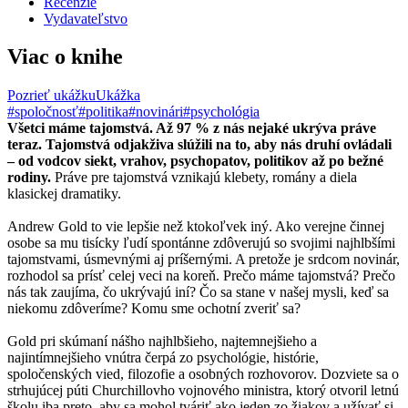
Recenzie
Vydavateľstvo
Viac o knihe
Pozrieť ukážku
Ukážka
#spoločnosť
#politika
#novinári
#psychológia
Všetci máme tajomstvá. Až 97 % z nás nejaké ukrýva práve
teraz. Tajomstvá odjakživa slúžili na to, aby nás druhí ovládali
– od vodcov siekt, vrahov, psychopatov, politikov až po bežné
rodiny.
Práve pre tajomstvá vznikajú klebety, romány a diela
klasickej dramatiky.
Andrew Gold to vie lepšie než ktokoľvek iný. Ako verejne činnej
osobe sa mu tisícky ľudí spontánne zdôverujú so svojimi najhlbšími
tajomstvami, úsmevnými aj príšernými. A pretože je srdcom novinár,
rozhodol sa prísť celej veci na koreň. Prečo máme tajomstvá? Prečo
nás tak zaujíma, čo ukrývajú iní? Čo sa stane v našej mysli, keď sa
niekomu zdôveríme? Komu sme ochotní zveriť sa?
Gold pri skúmaní nášho najhlbšieho, najtemnejšieho a
najintímnejšieho vnútra čerpá zo psychológie, histórie,
spoločenských vied, filozofie a osobných rozhovorov. Dozviete sa o
strhujúcej púti Churchillovho vojnového ministra, ktorý otvoril letnú
školu iba preto, aby sa mohol tváriť ako jeden zo žiakov a užívať si