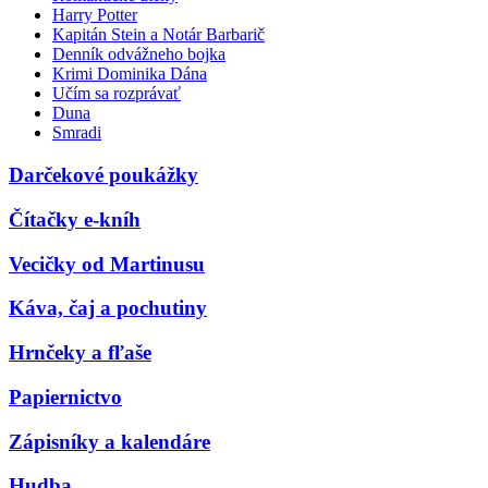
Harry Potter
Kapitán Stein a Notár Barbarič
Denník odvážneho bojka
Krimi Dominika Dána
Učím sa rozprávať
Duna
Smradi
Darčekové poukážky
Čítačky e-kníh
Vecičky od Martinusu
Káva, čaj a pochutiny
Hrnčeky a fľaše
Papiernictvo
Zápisníky a kalendáre
Hudba