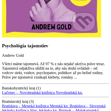
Psychológia tajomstiev
Andrew Gold
Všetci máme tajomstvá. Až 97 % z nás nejaké ukrýva práve teraz.
Tajomstvá odjakživa slúžili na to, aby nás druhí ovládali – od
vodcov siekt, vrahov, psychopatov, politikov až po bežné rodiny.
Práve pre tajomstvá vznikajú klebety, romány ...
Banskobystrický kraj (1)
Lučenec -
Novohradská knižnica
Novohradská kn.
Bratislavský kraj (3)
Bratislava -
Mestská knižnica
Mestská kn.
Bratislava -
Slovenská
lekárska knižnica
Slov. lekárska kn.
Pezinok -
Malokarpatská