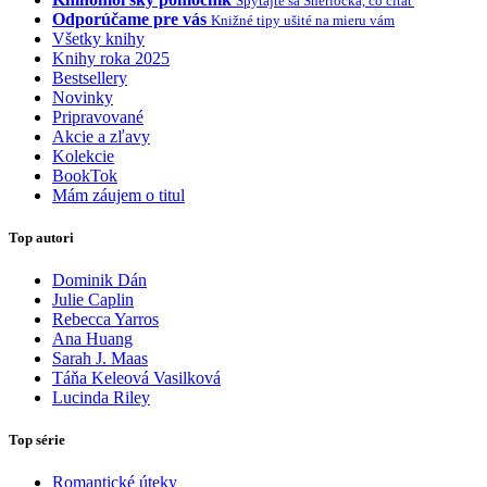
Spýtajte sa Sherlocka, čo čítať
Odporúčame pre vás
Knižné tipy ušité na mieru vám
Všetky knihy
Knihy roka 2025
Bestsellery
Novinky
Pripravované
Akcie a zľavy
Kolekcie
BookTok
Mám záujem o titul
Top autori
Dominik Dán
Julie Caplin
Rebecca Yarros
Ana Huang
Sarah J. Maas
Táňa Keleová Vasilková
Lucinda Riley
Top série
Romantické úteky