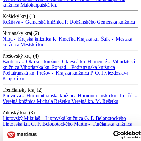
knižnica
Malokarpatská kn.
Košický kraj (1)
Rožňava -
Gemerská knižnica P. Dobšinského
Gemerská knižnica
Nitriansky kraj (2)
Nitra -
Krajská knižnica K. Kmeťka
Krajská kn.
Šaľa -
Mestská
knižnica
Mestská kn.
Prešovský kraj (4)
Bardejov -
Okresná knižnica
Okresná kn.
Humenné -
Vihorlatská
knižnica
Vihorlatská kn.
Poprad -
Podtatranská knižnica
Podtatranská kn.
Prešov -
Krajská knižnica P. O. Hviezdoslava
Krajská kn.
Trenčiansky kraj (2)
Prievidza -
Hornonitrianska knižnica
Hornonitrianska kn.
Trenčín -
Verejná knižnica Michala Rešetku
Verejná kn. M. Rešetku
Žilinský kraj (3)
Liptovský Mikuláš -
Liptovská knižnica G. F. Belopotockého
Liptovská kn. G. F. Belopotockého
Martin -
Turčianska knižnica
Turčianska kn.
Žilina -
Krajská knižnica
Krajská kn.
Trnavský kraj (0)