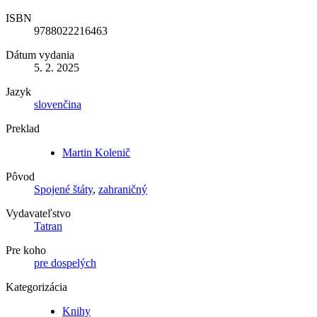
ISBN
9788022216463
Dátum vydania
5. 2. 2025
Jazyk
slovenčina
Preklad
Martin Kolenič
Pôvod
Spojené štáty
,
zahraničný
Vydavateľstvo
Tatran
Pre koho
pre dospelých
Kategorizácia
Knihy