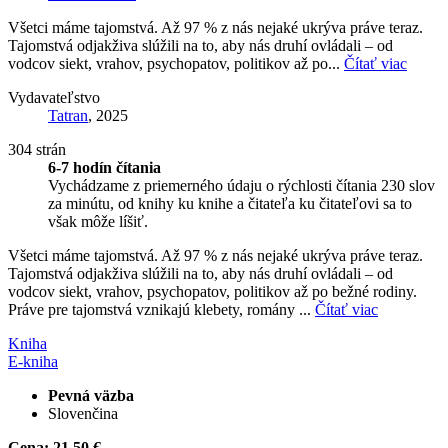
Všetci máme tajomstvá. Až 97 % z nás nejaké ukrýva práve teraz.
Tajomstvá odjakživa slúžili na to, aby nás druhí ovládali – od
vodcov siekt, vrahov, psychopatov, politikov až po...
Čítať viac
Vydavateľstvo
Tatran
, 2025
304 strán
6-7 hodín čítania
Vychádzame z priemerného údaju o rýchlosti čítania 230 slov
za minútu, od knihy ku knihe a čitateľa ku čitateľovi sa to
však môže líšiť.
Všetci máme tajomstvá. Až 97 % z nás nejaké ukrýva práve teraz.
Tajomstvá odjakživa slúžili na to, aby nás druhí ovládali – od
vodcov siekt, vrahov, psychopatov, politikov až po bežné rodiny.
Práve pre tajomstvá vznikajú klebety, romány ...
Čítať viac
Kniha
E-kniha
Pevná väzba
Slovenčina
Cena:
21,50 €