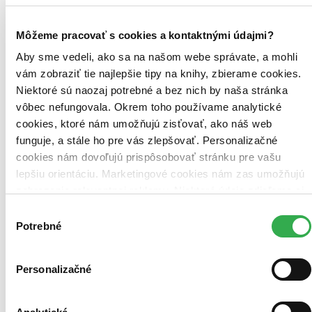
Zdroj informácií:
Infogate.sk
. Údaje hovoria o tom, že kniha je v
Môžeme pracovať s cookies a kontaktnými údajmi?
evidencii danej knižnice, môže však už byť aktuálne požičaná. Tu
nájdete
zoznam všetkých viac ako 200 slovenských knižníc
, o
Aby sme vedeli, ako sa na našom webe správate, a mohli
ktorých máme údaje.
vám zobraziť tie najlepšie tipy na knihy, zbierame cookies.
Niektoré sú naozaj potrebné a bez nich by naša stránka
Ďalšie knižné vydania (3)
vôbec nefungovala. Okrem toho používame analytické
cookies, ktoré nám umožňujú zisťovať, ako náš web
funguje, a stále ho pre vás zlepšovať. Personalizačné
cookies nám dovoľujú prispôsobovať stránku pre vašu
lepšiu orientáciu. Marketingové cookies nám zas umožňujú
zobrazenie relevantnej reklamy. Niektoré údaje zdieľame aj
s tretími stranami. Veľmi by nám pomohlo, keby sme mohli
Výber
používať všetky tieto cookies. Ďakujeme!
Potrebné
súhlasu
Personalizačné