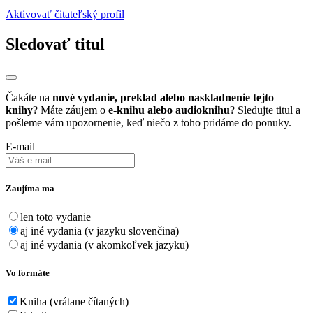
Aktivovať čitateľský profil
Sledovať titul
Čakáte na
nové vydanie, preklad alebo naskladnenie tejto
knihy
? Máte záujem o
e-knihu alebo audioknihu
? Sledujte titul a
pošleme vám upozornenie, keď niečo z toho pridáme do ponuky.
E-mail
Zaujíma ma
len toto vydanie
aj iné vydania (v jazyku slovenčina)
aj iné vydania (v akomkoľvek jazyku)
Vo formáte
Kniha (vrátane čítaných)