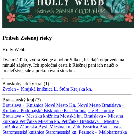
Príbeh Zelenej rieky
Holly Webb
Dve mláďatá, vydra Sedge a bobor Silken, hľadajú odpovede na
minulé záplavy. Ich spoločná cesta k Riečnej pani ich naučí o
priateľstve, sile a prekonávaní strachu.
Banskobystrický kraj (1)
Zvolen -
Krajská knižnica Ľ. Štúra
Krajská kn.
Bratislavský kraj (7)
Bratislava -
Knižnica Nové Mesto
Kn. Nové Mesto
Bratislava -
Knižnica Podunajské Biskupice
Kn. Podunajské Biskupice
Bratislava -
Mestská knižnica
Mestská kn.
Bratislava -
Miestna
knižnica Petržalka
Miestna kn. Petržalka
Bratislava -
Miestna
knižnica Záhorská Byst.
Miestna kn. Záh. Bystrica
Bratislava -
Staromestská knižnica
Staromestská kn.
Pezinok -
Malokarpatská