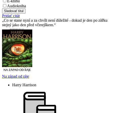
E-kniha
Audiokniha
Sledovať titul
Pridať citát
Co se stane nyní a za chvíli není důležité - dokud je den po zítřku
stejný jako den před včerejškem.
Na západ od ráje
Harry Harrison