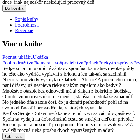
dnes, inak najneskôr nasledujúci pracovný deň.
Do košíka
Popis knihy
Podrobnosti
Recenzie
Viac o knihe
Pozrieť ukážku
Ukážka
#dobrodružstvo
#kamarátstvo
#priateľstvo
#príbeh
#rieky
#rozprávky
#zv
Sedge si na minuloročné záplavy spomína iba matne: divoké prúdy
ho ešte ako vydríča vyplavili z brlohu a len tak-tak sa zachránil.
Niečo sa mu vtedy vyšmyklo z labiek... Ale čo? A prečo jeho mama,
pani dŕžavy, už nespieva rieke s takým zápalom ako kedysi?
Množstvo otázok bez odpovedí má aj Silken z bobrieho útočiska.
Oproti svojim rovesníkom je menšia, slabšia a nedokáže zapadnúť.
No jedného dňa zazrie čosi, čo ju donúti prehodnotiť pohľad na
svoju odlišnosť i presvedčenia, v ktorých vyrastala...
Keď sa Sedge a Silken nečakane stretnú, veci sa začnú vyjasňovať.
Spolu sa vydajú na dobrodružnú cestu so smelým cieľom: privolať
Riečnu paniu a požiadať ju o pomoc. Podarí sa im to však včas? A
vyslyší mocná rieka prosbu dvoch vystrašených mláďat?
Čítať viac