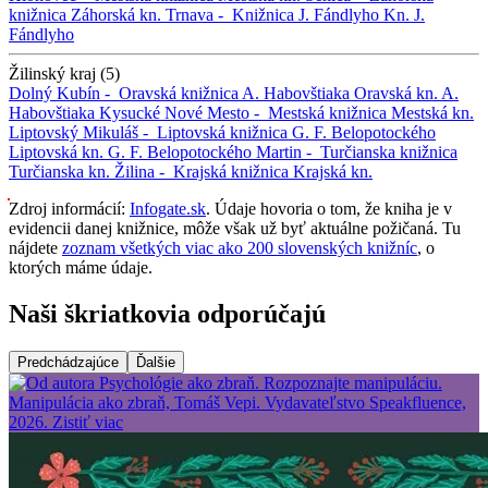
knižnica
Záhorská kn.
Trnava -
Knižnica J. Fándlyho
Kn. J.
Fándlyho
Žilinský kraj (5)
Dolný Kubín -
Oravská knižnica A. Habovštiaka
Oravská kn. A.
Habovštiaka
Kysucké Nové Mesto -
Mestská knižnica
Mestská kn.
Liptovský Mikuláš -
Liptovská knižnica G. F. Belopotockého
Liptovská kn. G. F. Belopotockého
Martin -
Turčianska knižnica
Turčianska kn.
Žilina -
Krajská knižnica
Krajská kn.
Zdroj informácií:
Infogate.sk
. Údaje hovoria o tom, že kniha je v
evidencii danej knižnice, môže však už byť aktuálne požičaná. Tu
nájdete
zoznam všetkých viac ako 200 slovenských knižníc
, o
ktorých máme údaje.
Naši škriatkovia odporúčajú
Predchádzajúce
Ďalšie