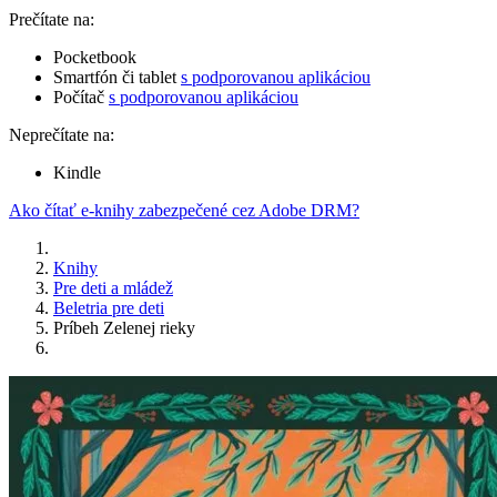
Prečítate na:
Pocketbook
Smartfón či tablet
s podporovanou aplikáciou
Počítač
s podporovanou aplikáciou
Neprečítate na:
Kindle
Ako čítať e-knihy zabezpečené cez Adobe DRM?
Knihy
Pre deti a mládež
Beletria pre deti
Príbeh Zelenej rieky