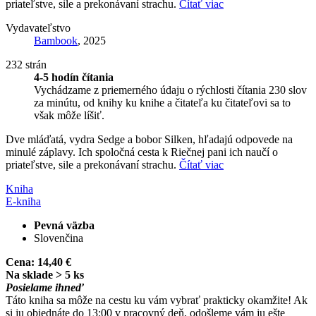
priateľstve, sile a prekonávaní strachu.
Čítať viac
Vydavateľstvo
Bambook
, 2025
232 strán
4-5 hodín čítania
Vychádzame z priemerného údaju o rýchlosti čítania 230 slov
za minútu, od knihy ku knihe a čitateľa ku čitateľovi sa to
však môže líšiť.
Dve mláďatá, vydra Sedge a bobor Silken, hľadajú odpovede na
minulé záplavy. Ich spoločná cesta k Riečnej pani ich naučí o
priateľstve, sile a prekonávaní strachu.
Čítať viac
Kniha
E-kniha
Pevná väzba
Slovenčina
Cena:
14,40 €
Na sklade > 5 ks
Posielame ihneď
Táto kniha sa môže na cestu ku vám vybrať prakticky okamžite! Ak
si ju objednáte do 13:00 v pracovný deň, odošleme vám ju ešte