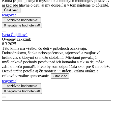
Kniha je plná pekných myšlienok a hlbokých monológov postáv. A
aj keď ide hlavne o deti, aj my dospelí si v tom nájdeme to dôležité.
Čítať viac
reagovať
1 pozitívne hodnotenie
1
0 negatívne hodnotenia
0
Iveta Čujdíková
Overený zákazník
8.3.2025
Táto kniha má všetko, čo deti v príbehoch očakávajú.
Dobrodružstvo, štipka nebezpečenstva, tajomstvá a zaujímaví
hrdinovia, s ktorými sa môžu stotožniť. Miestami prevažujú
myšlienkové pochody postáv nad ich konaním a tak sa dej môže
zdať o niečo pomalší. Preto by som odporúčala skôr pre 8 alebo 9+.
Decká určite potešia aj čiernobiele ilustrácie, krásna obálka a
celkové vizuálne spracovanie.
Čítať viac
reagovať
1 pozitívne hodnotenie
1
0 negatívne hodnotenia
0