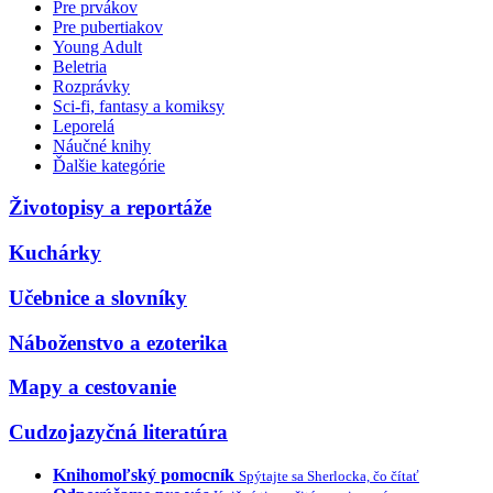
Pre prvákov
Pre pubertiakov
Young Adult
Beletria
Rozprávky
Sci-fi, fantasy a komiksy
Leporelá
Náučné knihy
Ďalšie kategórie
Životopisy a reportáže
Kuchárky
Učebnice a slovníky
Náboženstvo a ezoterika
Mapy a cestovanie
Cudzojazyčná literatúra
Knihomoľský pomocník
Spýtajte sa Sherlocka, čo čítať