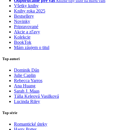
Odporúčame pre vás
Knižné tipy ušité na mieru vám
Všetky knihy
Knihy roka 2025
Bestsellery
Novinky
Pripravované
Akcie a zľavy
Kolekcie
BookTok
Mám záujem o titul
Top autori
Dominik Dán
Julie Caplin
Rebecca Yarros
Ana Huang
Sarah J. Maas
Táňa Keleová Vasilková
Lucinda Riley
Top série
Romantické úteky
Harry Potter