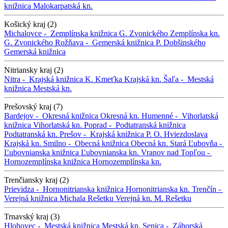
knižnica
Malokarpatská kn.
Košický kraj (2)
Michalovce -
Zemplínska knižnica G. Zvonického
Zemplínska kn.
G. Zvonického
Rožňava -
Gemerská knižnica P. Dobšinského
Gemerská knižnica
Nitriansky kraj (2)
Nitra -
Krajská knižnica K. Kmeťka
Krajská kn.
Šaľa -
Mestská
knižnica
Mestská kn.
Prešovský kraj (7)
Bardejov -
Okresná knižnica
Okresná kn.
Humenné -
Vihorlatská
knižnica
Vihorlatská kn.
Poprad -
Podtatranská knižnica
Podtatranská kn.
Prešov -
Krajská knižnica P. O. Hviezdoslava
Krajská kn.
Smilno -
Obecná knižnica
Obecná kn.
Stará Ľubovňa -
Ľubovnianska knižnica
Ľubovnianska kn.
Vranov nad Topľou -
Hornozemplínska knižnica
Hornozemplínska kn.
Trenčiansky kraj (2)
Prievidza -
Hornonitrianska knižnica
Hornonitrianska kn.
Trenčín -
Verejná knižnica Michala Rešetku
Verejná kn. M. Rešetku
Trnavský kraj (3)
Hlohovec -
Mestská knižnica
Mestská kn.
Senica -
Záhorská