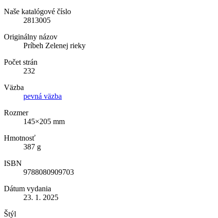
Naše katalógové číslo
2813005
Originálny názov
Príbeh Zelenej rieky
Počet strán
232
Väzba
pevná väzba
Rozmer
145×205 mm
Hmotnosť
387 g
ISBN
9788080909703
Dátum vydania
23. 1. 2025
Štýl