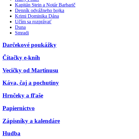
Kapitán Stein a Notár Barbarič
Denník odvážneho bojka
Krimi Dominika Dána
Učím sa rozprávať
Duna
Smradi
Darčekové poukážky
Čítačky e-kníh
Vecičky od Martinusu
Káva, čaj a pochutiny
Hrnčeky a fľaše
Papiernictvo
Zápisníky a kalendáre
Hudba