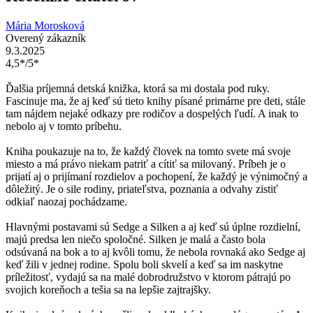
Mária Morosková
Overený zákazník
9.3.2025
4,5*/5*
Ďalšia príjemná detská knižka, ktorá sa mi dostala pod ruky.
Fascinuje ma, že aj keď sú tieto knihy písané primárne pre deti, stále
tam nájdem nejaké odkazy pre rodičov a dospelých ľudí. A inak to
nebolo aj v tomto príbehu.
Kniha poukazuje na to, že každý človek na tomto svete má svoje
miesto a má právo niekam patriť a cítiť sa milovaný. Príbeh je o
prijatí aj o prijímaní rozdielov a pochopení, že každý je výnimočný a
dôležitý. Je o sile rodiny, priateľstva, poznania a odvahy zistiť
odkiaľ naozaj pochádzame.
Hlavnými postavami sú Sedge a Silken a aj keď sú úplne rozdielní,
majú predsa len niečo spoločné. Silken je malá a často bola
odsúvaná na bok a to aj kvôli tomu, že nebola rovnaká ako Sedge aj
keď žili v jednej rodine. Spolu boli skvelí a keď sa im naskytne
príležitosť, vydajú sa na malé dobrodružstvo v ktorom pátrajú po
svojich koreňoch a tešia sa na lepšie zajtrajšky.