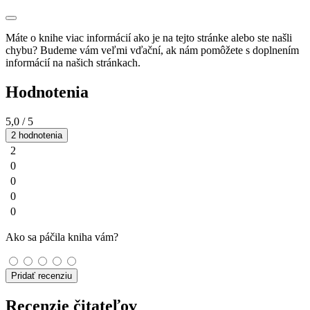
Máte o knihe viac informácií ako je na tejto stránke alebo ste našli
chybu? Budeme vám veľmi vďační, ak nám pomôžete s doplnením
informácií na našich stránkach.
Hodnotenia
5,0
/ 5
2 hodnotenia
2
0
0
0
0
Ako sa páčila kniha vám?
Pridať recenziu
Recenzie čitateľov