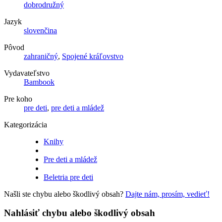
dobrodružný
Jazyk
slovenčina
Pôvod
zahraničný
,
Spojené kráľovstvo
Vydavateľstvo
Bambook
Pre koho
pre deti
,
pre deti a mládež
Kategorizácia
Knihy
Pre deti a mládež
Beletria pre deti
Našli ste chybu alebo škodlivý obsah?
Dajte nám, prosím, vedieť!
Nahlásiť chybu alebo škodlivý obsah