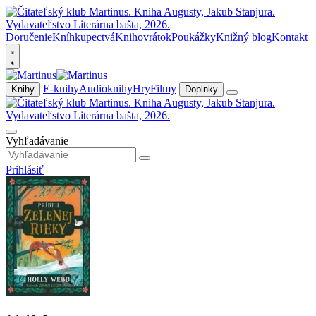
Doručenie
Kníhkupectvá
Knihovrátok
Poukážky
Knižný blog
Kontakt
E-knihy
Audioknihy
Hry
Filmy
Knihy
Doplnky
Vyhľadávanie
Prihlásiť