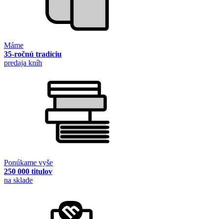
Máme
35-ročnú tradíciu
predaja kníh
Ponúkame vyše
250 000 titulov
na sklade