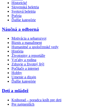
Historické
Slovenská beletria
Svetová beletria
Poézia
Ďalšie kategórie
Náučná a odborná
Motivácia a sebarozvoj
Biznis a manažment
Humanitné a spoločenské vedy
História
Životopisy a reportáže
Vzťahy a rodina
Zdravie a životný štýl
Počítače a internet
Hobby
Umenie a dizajn
Ďalšie kategórie
Deti a mládež
Knihorad – poradca kníh pre deti
Pre najmenších