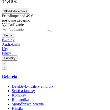
14,40 €
Vložiť do košíka
Pri nákupe nad 49 €
poštovné zadarmo
Vyhľadávanie
Knihy
E-knihy
Audioknihy
Hry
Filmy
Doplnky
Beletria
Detektívky, trilery a horory
Sci-fi a fantasy
Komiksy
Romantika
Spoločenská beletria
Klasika