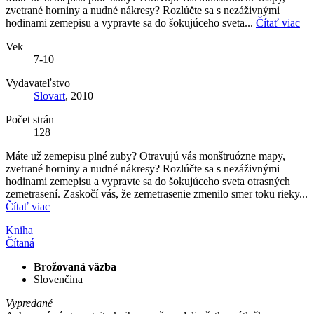
zvetrané horniny a nudné nákresy? Rozlúčte sa s nezáživnými
hodinami zemepisu a vypravte sa do šokujúceho sveta...
Čítať viac
Vek
7-10
Vydavateľstvo
Slovart
, 2010
Počet strán
128
Máte už zemepisu plné zuby? Otravujú vás monštruózne mapy,
zvetrané horniny a nudné nákresy? Rozlúčte sa s nezáživnými
hodinami zemepisu a vypravte sa do šokujúceho sveta otrasných
zemetrasení. Zaskočí vás, že zemetrasenie zmenilo smer toku rieky...
Čítať viac
Kniha
Čítaná
Brožovaná väzba
Slovenčina
Vypredané