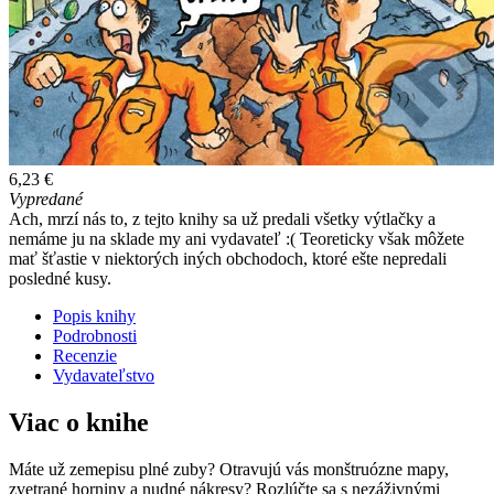
6,23 €
Vypredané
Ach, mrzí nás to, z tejto knihy sa už predali všetky výtlačky a
nemáme ju na sklade my ani vydavateľ :( Teoreticky však môžete
mať šťastie v niektorých iných obchodoch, ktoré ešte nepredali
posledné kusy.
Popis knihy
Podrobnosti
Recenzie
Vydavateľstvo
Viac o knihe
Máte už zemepisu plné zuby? Otravujú vás monštruózne mapy,
zvetrané horniny a nudné nákresy? Rozlúčte sa s nezáživnými