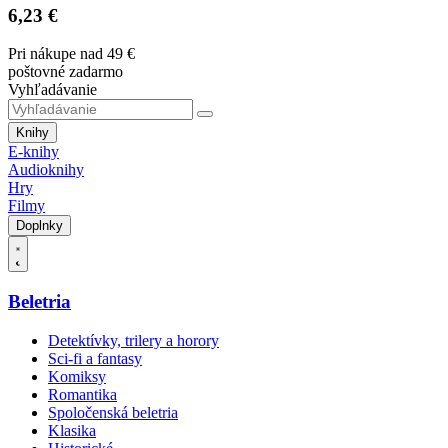
6,23 €
Pri nákupe nad 49 €
poštovné zadarmo
Vyhľadávanie
Knihy
E-knihy
Audioknihy
Hry
Filmy
Doplnky
Beletria
Detektívky, trilery a horory
Sci-fi a fantasy
Komiksy
Romantika
Spoločenská beletria
Klasika