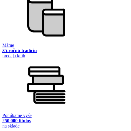
Máme
35-ročnú tradíciu
predaja kníh
Ponúkame vyše
250 000 titulov
na sklade