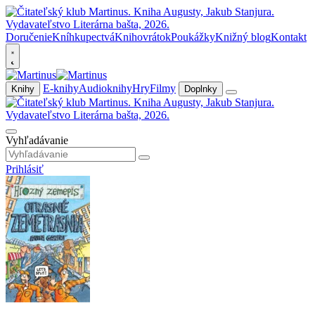
Doručenie
Kníhkupectvá
Knihovrátok
Poukážky
Knižný blog
Kontakt
E-knihy
Audioknihy
Hry
Filmy
Knihy
Doplnky
Vyhľadávanie
Prihlásiť