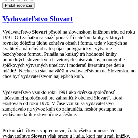
Pridať recenziu
Vydavateľstvo Slovart
Vydavateľstvo
Slovart
pôsobí na slovenskom knižnom trhu od roku
1991. Od začiatku sa snaží prinášať čitateľom knihy, v ktorých
rovnako dôležitú úlohu zohráva obsah i forma, teda v ktorých sa
kvalitný a náročný obsah spája s polygraficky i výtvarne
bezchybnou formou. Prináša na knižný trh hodnotné knihy
popredných slovenských i svetových spisovateľov, monografie
špičkových výtvarných umelcov i modernú literatúru pre deti a
mládež. Nechce sa stať najväčším vydavateľstvom na Slovensku, no
chce byť vydavateľstvom najlepších kníh.
Vydavateľstvo vzniklo roku 1991 ako dcérska spoločnosť
„účastinnej spoločnosti pre zahraničný obchod Slovart“, ktorá
existovala od roku 1970. V čase vzniku sa vydavateľstvo
zameriavalo na vývoz kníh do zahraničia, neskôr postupne na
vydávanie kníh v slovenčine a češtine.
Pri knihách človek vopred nevie, čo to všetko prinesie. Vo
vydavateľstve
Slovart
však pracujú ľudia, ktorí majú radi knižky,