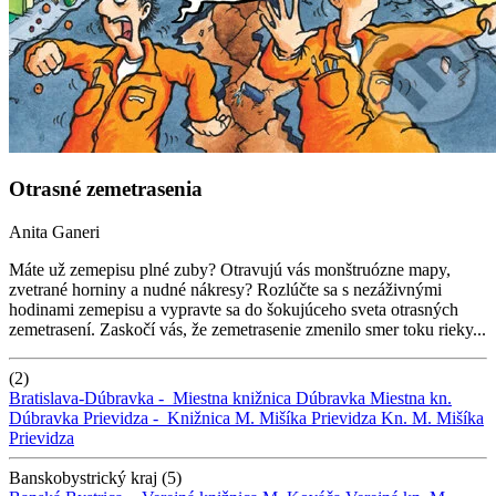
Otrasné zemetrasenia
Anita Ganeri
Máte už zemepisu plné zuby? Otravujú vás monštruózne mapy,
zvetrané horniny a nudné nákresy? Rozlúčte sa s nezáživnými
hodinami zemepisu a vypravte sa do šokujúceho sveta otrasných
zemetrasení. Zaskočí vás, že zemetrasenie zmenilo smer toku rieky...
(2)
Bratislava-Dúbravka -
Miestna knižnica Dúbravka
Miestna kn.
Dúbravka
Prievidza -
Knižnica M. Mišíka Prievidza
Kn. M. Mišíka
Prievidza
Banskobystrický kraj (5)