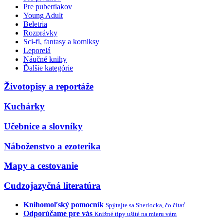
Pre pubertiakov
Young Adult
Beletria
Rozprávky
Sci-fi, fantasy a komiksy
Leporelá
Náučné knihy
Ďalšie kategórie
Životopisy a reportáže
Kuchárky
Učebnice a slovníky
Náboženstvo a ezoterika
Mapy a cestovanie
Cudzojazyčná literatúra
Knihomoľský pomocník
Spýtajte sa Sherlocka, čo čítať
Odporúčame pre vás
Knižné tipy ušité na mieru vám