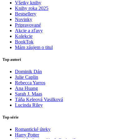
Všetky knihy
Knihy roka 2025
Bestsellery
Novinky
Pripravované
Akcie a zľavy
Kolekcie
BookTok
Mám záujem o titul
Top autori
Dominik Dán
Julie Caplin
Rebecca Yarros
Ana Huang
Sarah J. Maas
Táňa Keleová Vasilková
Lucinda Riley
Top série
Romantické úteky
Harry Potter