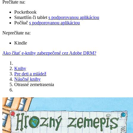
Prečítate na:
Pocketbook
Smartfón či tablet
s podporovanou aplikáciou
Počítač
s podporovanou aplikáciou
Neprečítate na:
Kindle
Ako čítať e-knihy zabezpečené cez Adobe DRM?
Knihy
Pre deti a mládež
Náučné knihy
Otrasné zemetrasenia