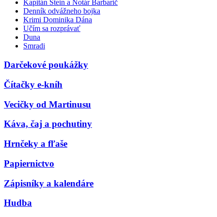
Kapitán Stein a Notár Barbarič
Denník odvážneho bojka
Krimi Dominika Dána
Učím sa rozprávať
Duna
Smradi
Darčekové poukážky
Čítačky e-kníh
Vecičky od Martinusu
Káva, čaj a pochutiny
Hrnčeky a fľaše
Papiernictvo
Zápisníky a kalendáre
Hudba