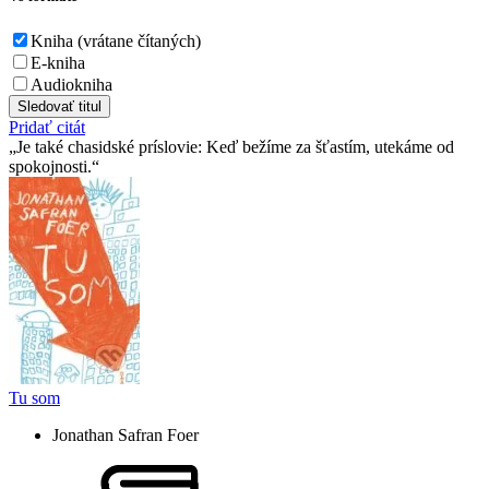
Kniha (vrátane čítaných)
E-kniha
Audiokniha
Sledovať titul
Pridať citát
Je také chasidské príslovie: Keď bežíme za šťastím, utekáme od
spokojnosti.
Tu som
Jonathan Safran Foer