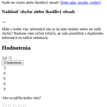
Našli ste chybu alebo škodlivý obsah?
Dajte nám, prosím, vedieť!
Nahlásiť chybu alebo škodlivý obsah
Máte o knihe viac informácií ako je na tejto stránke alebo ste našli
chybu? Budeme vám veľmi vďační, ak nám pomôžete s doplnením
informácií na našich stránkach.
Hodnotenia
5,0
/ 5
3 hodnotenia
3
0
0
0
0
Ako sa páčila kniha vám?