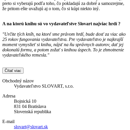
preto si vyberajú podľa toho, čo pokladajú za dobré a samozrejme,
že pritom ešte uvažujú aj o tom, čo si kúpi niekto iný.
A na ktorú knihu sú vo vydavateľstve
Slovart
najviac hrdí ?
"Určite tých kníh, na ktoré sme právom hrdí, bude dosť za viac ako
25 rokov fungovania vydavateľstva. Pre vydavateľstvo je najkrajší
moment vymyslieť si knihu, nájsť na ňu správnych autorov, dať jej
dokonalú formu, a potom zožať s knihou úspech. To je zhmotnenie
vydavateľského remesla."
Čítať viac
Obchodný názov
Vydavateľstvo SLOVART, s.r.o.
Adresa
Bojnická 10
831 04 Bratislava
Slovenská republika
E-mail
slovart@slovart.sk