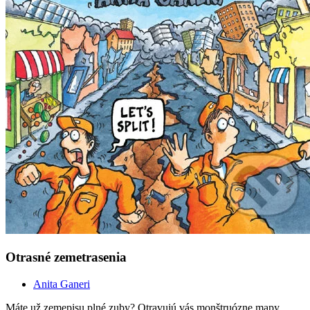
Otrasné zemetrasenia
Anita Ganeri
Máte už zemepisu plné zuby? Otravujú vás monštruózne mapy,