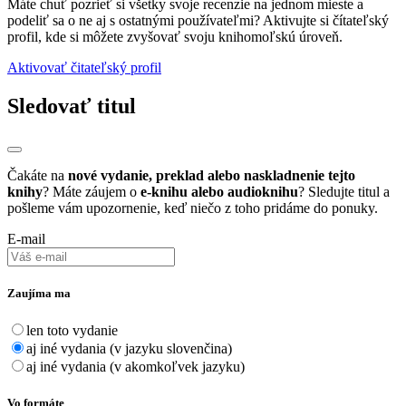
Máte chuť pozrieť si všetky svoje recenzie na jednom mieste a
podeliť sa o ne aj s ostatnými používateľmi? Aktivujte si čítateľský
profil, kde si môžete zvyšovať svoju knihomoľskú úroveň.
Aktivovať čitateľský profil
Sledovať titul
Čakáte na
nové vydanie, preklad alebo naskladnenie tejto
knihy
? Máte záujem o
e-knihu alebo audioknihu
? Sledujte titul a
pošleme vám upozornenie, keď niečo z toho pridáme do ponuky.
E-mail
Zaujíma ma
len toto vydanie
aj iné vydania (v jazyku slovenčina)
aj iné vydania (v akomkoľvek jazyku)
Vo formáte