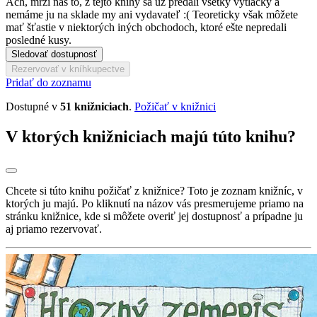
Ach, mrzí nás to, z tejto knihy sa už predali všetky výtlačky a
nemáme ju na sklade my ani vydavateľ :( Teoreticky však môžete
mať šťastie v niektorých iných obchodoch, ktoré ešte nepredali
posledné kusy.
Sledovať dostupnosť
Rezervovať v kníhkupectve
Pridať do zoznamu
Dostupné v
51 knižniciach
.
Požičať v knižnici
V ktorých knižniciach majú túto knihu?
Chcete si túto knihu požičať z knižnice? Toto je zoznam knižníc, v
ktorých ju majú. Po kliknutí na názov vás presmerujeme priamo na
stránku knižnice, kde si môžete overiť jej dostupnosť a prípadne ju
aj priamo rezervovať.