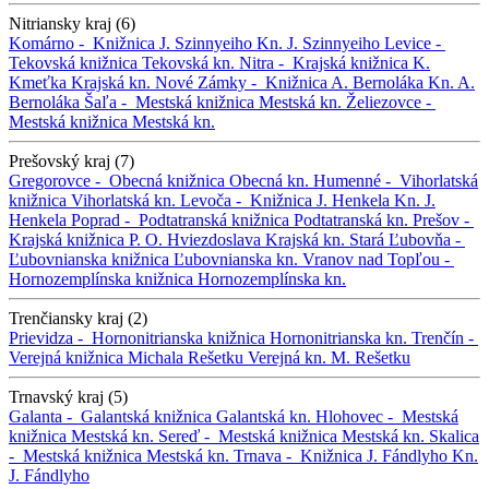
Nitriansky kraj (6)
Komárno -
Knižnica J. Szinnyeiho
Kn. J. Szinnyeiho
Levice -
Tekovská knižnica
Tekovská kn.
Nitra -
Krajská knižnica K.
Kmeťka
Krajská kn.
Nové Zámky -
Knižnica A. Bernoláka
Kn. A.
Bernoláka
Šaľa -
Mestská knižnica
Mestská kn.
Želiezovce -
Mestská knižnica
Mestská kn.
Prešovský kraj (7)
Gregorovce -
Obecná knižnica
Obecná kn.
Humenné -
Vihorlatská
knižnica
Vihorlatská kn.
Levoča -
Knižnica J. Henkela
Kn. J.
Henkela
Poprad -
Podtatranská knižnica
Podtatranská kn.
Prešov -
Krajská knižnica P. O. Hviezdoslava
Krajská kn.
Stará Ľubovňa -
Ľubovnianska knižnica
Ľubovnianska kn.
Vranov nad Topľou -
Hornozemplínska knižnica
Hornozemplínska kn.
Trenčiansky kraj (2)
Prievidza -
Hornonitrianska knižnica
Hornonitrianska kn.
Trenčín -
Verejná knižnica Michala Rešetku
Verejná kn. M. Rešetku
Trnavský kraj (5)
Galanta -
Galantská knižnica
Galantská kn.
Hlohovec -
Mestská
knižnica
Mestská kn.
Sereď -
Mestská knižnica
Mestská kn.
Skalica
-
Mestská knižnica
Mestská kn.
Trnava -
Knižnica J. Fándlyho
Kn.
J. Fándlyho