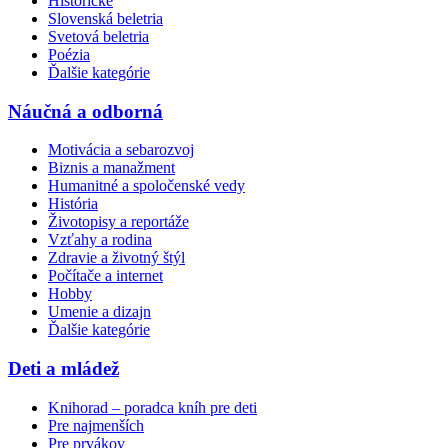
Historické
Slovenská beletria
Svetová beletria
Poézia
Ďalšie kategórie
Náučná a odborná
Motivácia a sebarozvoj
Biznis a manažment
Humanitné a spoločenské vedy
História
Životopisy a reportáže
Vzťahy a rodina
Zdravie a životný štýl
Počítače a internet
Hobby
Umenie a dizajn
Ďalšie kategórie
Deti a mládež
Knihorad – poradca kníh pre deti
Pre najmenších
Pre prvákov