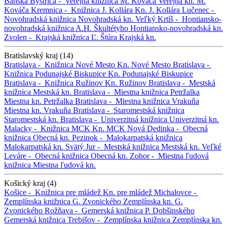
Banská Bystrica -
Verejná knižnica M. Kováča
Verejná kn. M.
Kováča
Kremnica -
Knižnica J. Kollára
Kn. J. Kollára
Lučenec -
Novohradská knižnica
Novohradská kn.
Veľký Krtíš -
Hontiansko-
novohradská knižnica A.H. Škultétyho
Hontiansko-novohradská kn.
Zvolen -
Krajská knižnica Ľ. Štúra
Krajská kn.
Bratislavský kraj (14)
Bratislava -
Knižnica Nové Mesto
Kn. Nové Mesto
Bratislava -
Knižnica Podunajské Biskupice
Kn. Podunajské Biskupice
Bratislava -
Knižnica Ružinov
Kn. Ružinov
Bratislava -
Mestská
knižnica
Mestská kn.
Bratislava -
Miestna knižnica Petržalka
Miestna kn. Petržalka
Bratislava -
Miestna knižnica Vrakuňa
Miestna kn. Vrakuňa
Bratislava -
Staromestská knižnica
Staromestská kn.
Bratislava -
Univerzitná knižnica
Univerzitná kn.
Malacky -
Knižnica MCK
Kn. MCK
Nová Dedinka -
Obecná
knižnica
Obecná kn.
Pezinok -
Malokarpatská knižnica
Malokarpatská kn.
Svätý Jur -
Mestská knižnica
Mestská kn.
Veľké
Leváre -
Obecná knižnica
Obecná kn.
Zohor -
Miestna ľudová
knižnica
Miestna ľudová kn.
Košický kraj (4)
Košice -
Knižnica pre mládež
Kn. pre mládež
Michalovce -
Zemplínska knižnica G. Zvonického
Zemplínska kn. G.
Zvonického
Rožňava -
Gemerská knižnica P. Dobšinského
Gemerská knižnica
Trebišov -
Zemplínska knižnica
Zemplínska kn.