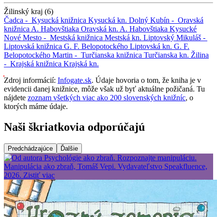
Žilinský kraj (6)
Čadca -
Kysucká knižnica
Kysucká kn.
Dolný Kubín -
Oravská
knižnica A. Habovštiaka
Oravská kn. A. Habovštiaka
Kysucké
Nové Mesto -
Mestská knižnica
Mestská kn.
Liptovský Mikuláš -
Liptovská knižnica G. F. Belopotockého
Liptovská kn. G. F.
Belopotockého
Martin -
Turčianska knižnica
Turčianska kn.
Žilina
-
Krajská knižnica
Krajská kn.
Zdroj informácií:
Infogate.sk
. Údaje hovoria o tom, že kniha je v
evidencii danej knižnice, môže však už byť aktuálne požičaná. Tu
nájdete
zoznam všetkých viac ako 200 slovenských knižníc
, o
ktorých máme údaje.
Naši škriatkovia odporúčajú
Predchádzajúce
Ďalšie