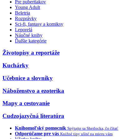
Pre pubertiakov
Young Adult
Beletria
Rozprávky
Sci-fi, fantasy a komiksy
Leporelá
Náučné knihy
Ďalšie kategórie
Životopisy a reportáže
Kuchárky
Učebnice a slovníky
Náboženstvo a ezoterika
Mapy a cestovanie
Cudzojazyčná literatúra
Knihomoľský pomocník
Spýtajte sa Sherlocka, čo čítať
Odporúčame pre vás
Knižné tipy ušité na mieru vám