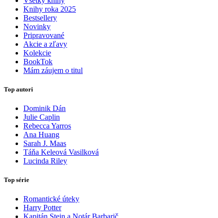
Všetky knihy
Knihy roka 2025
Bestsellery
Novinky
Pripravované
Akcie a zľavy
Kolekcie
BookTok
Mám záujem o titul
Top autori
Dominik Dán
Julie Caplin
Rebecca Yarros
Ana Huang
Sarah J. Maas
Táňa Keleová Vasilková
Lucinda Riley
Top série
Romantické úteky
Harry Potter
Kapitán Stein a Notár Barbarič