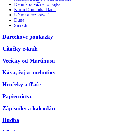
Denník odvážneho bojka
Krimi Dominika Dána
Učím sa rozprávať
Duna
Smradi
Darčekové poukážky
Čítačky e-kníh
Vecičky od Martinusu
Káva, čaj a pochutiny
Hrnčeky a fľaše
Papiernictvo
Zápisníky a kalendáre
Hudba