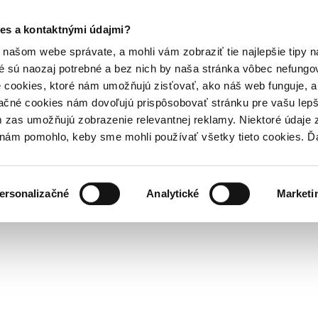
es a kontaktnými údajmi?
našom webe správate, a mohli vám zobraziť tie najlepšie tipy n
é sú naozaj potrebné a bez nich by naša stránka vôbec nefung
 cookies, ktoré nám umožňujú zisťovať, ako náš web funguje, a 
ačné cookies nám dovoľujú prispôsobovať stránku pre vašu lepši
zas umožňujú zobrazenie relevantnej reklamy. Niektoré údaje z
y nám pomohlo, keby sme mohli používať všetky tieto cookies. 
ersonalizačné
Analytické
Marketi