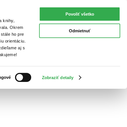
Povoliť všetko
a knihy,
ovala. Okrem
Odmietnuť
stále ho pre
u orientáciu.
dieľame aj s
Ďakujeme!
ngové
Zobraziť detaily