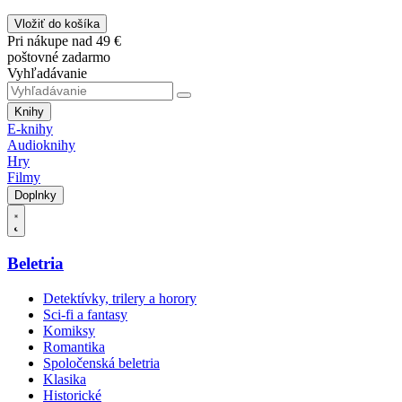
Vložiť do košíka
Pri nákupe nad 49 €
poštovné zadarmo
Vyhľadávanie
Knihy
E-knihy
Audioknihy
Hry
Filmy
Doplnky
Beletria
Detektívky, trilery a horory
Sci-fi a fantasy
Komiksy
Romantika
Spoločenská beletria
Klasika
Historické