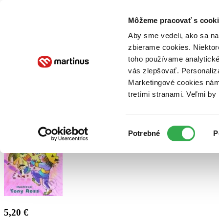
Doručenie
Kníhkupectvá
Knihovrátok
Poukážky
Knižný blog
Kontakt
Môžeme pracovať s cooki
Aby sme vedeli, ako sa na 
zbierame cookies. Niektor
E-knihy
Audioknihy
Hry
Filmy
Knihy
Doplnky
toho používame analytické
vás zlepšovať. Personaliz
Vyhľadávanie
Marketingové cookies nám 
tretími stranami. Veľmi b
Prihlásiť
Výber
Potrebné
P
súhlasu
5,20 €