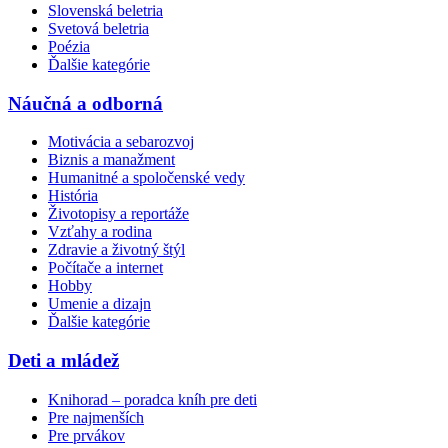
Slovenská beletria
Svetová beletria
Poézia
Ďalšie kategórie
Náučná a odborná
Motivácia a sebarozvoj
Biznis a manažment
Humanitné a spoločenské vedy
História
Životopisy a reportáže
Vzťahy a rodina
Zdravie a životný štýl
Počítače a internet
Hobby
Umenie a dizajn
Ďalšie kategórie
Deti a mládež
Knihorad – poradca kníh pre deti
Pre najmenších
Pre prvákov