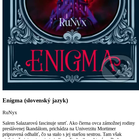
Enigma (slovenský jazyk)
RuNyx
Salem Salazarovú fascinuje smrť. Ako čierna ovca zámožnej rodiny
preslávenej škandálom, prichádza na Univerzitu Mortimer
pripravená odhaliť, čo sa stalo s jej staršou sestrou. Tam však