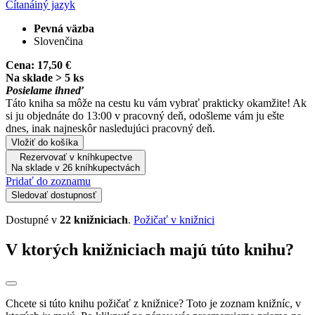
Čítaná
iný jazyk
Pevná väzba
Slovenčina
Cena:
17,50 €
Na sklade > 5 ks
Posielame ihneď
Táto kniha sa môže na cestu ku vám vybrať prakticky okamžite! Ak
si ju objednáte do 13:00 v pracovný deň, odošleme vám ju ešte
dnes, inak najneskôr nasledujúci pracovný deň.
Vložiť do košíka
Rezervovať v kníhkupectve
Na sklade v 26 kníhkupectvách
Pridať do zoznamu
Sledovať dostupnosť
Dostupné v
22 knižniciach
.
Požičať v knižnici
V ktorých knižniciach majú túto knihu?
Chcete si túto knihu požičať z knižnice? Toto je zoznam knižníc, v