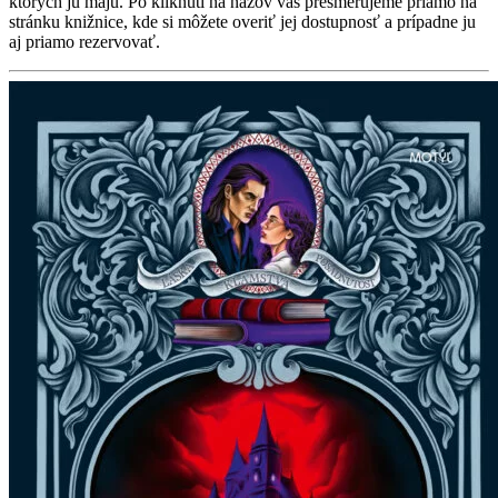
ktorých ju majú. Po kliknutí na názov vás presmerujeme priamo na
stránku knižnice, kde si môžete overiť jej dostupnosť a prípadne ju
aj priamo rezervovať.