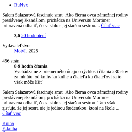
RuNyx
Salem Salazarovú fascinuje smrť. Ako čierna ovca zámožnej rodiny
preslávenej škandálom, prichádza na Univerzitu Mortimer
pripravená odhaliť, čo sa stalo s jej staršou sestrou....
Čítať viac
3,6
20 hodnotení
Vydavateľstvo
Motýľ
, 2025
456 strán
8-9 hodín čítania
Vychádzame z priemerného údaju o rýchlosti čítania 230 slov
za minútu, od knihy ku knihe a čitateľa ku čitateľovi sa to
však môže líšiť.
Salem Salazarovú fascinuje smrť. Ako čierna ovca zámožnej rodiny
preslávenej škandálom, prichádza na Univerzitu Mortimer
pripravená odhaliť, čo sa stalo s jej staršou sestrou. Tam však
zisťuje, že jej sestra nie je jedinou študentkou, ktorá na škole ...
Čítať viac
Kniha
E-kniha