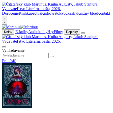
Doručenie
Kníhkupectvá
Knihovrátok
Poukážky
Knižný blog
Kontakt
E-knihy
Audioknihy
Hry
Filmy
Knihy
Doplnky
Vyhľadávanie
Prihlásiť