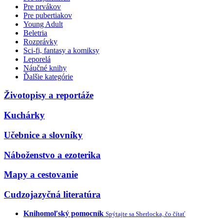
Pre prvákov
Pre pubertiakov
Young Adult
Beletria
Rozprávky
Sci-fi, fantasy a komiksy
Leporelá
Náučné knihy
Ďalšie kategórie
Životopisy a reportáže
Kuchárky
Učebnice a slovníky
Náboženstvo a ezoterika
Mapy a cestovanie
Cudzojazyčná literatúra
Knihomoľský pomocník
Spýtajte sa Sherlocka, čo čítať