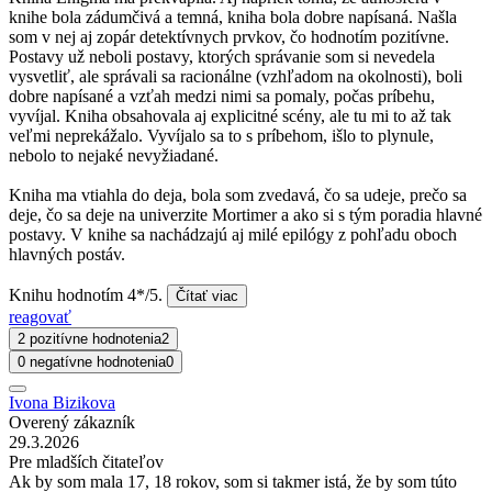
knihe bola zádumčivá a temná, kniha bola dobre napísaná. Našla
som v nej aj zopár detektívnych prvkov, čo hodnotím pozitívne.
Postavy už neboli postavy, ktorých správanie som si nevedela
vysvetliť, ale správali sa racionálne (vzhľadom na okolnosti), boli
dobre napísané a vzťah medzi nimi sa pomaly, počas príbehu,
vyvíjal. Kniha obsahovala aj explicitné scény, ale tu mi to až tak
veľmi neprekážalo. Vyvíjalo sa to s príbehom, išlo to plynule,
nebolo to nejaké nevyžiadané.
Kniha ma vtiahla do deja, bola som zvedavá, čo sa udeje, prečo sa
deje, čo sa deje na univerzite Mortimer a ako si s tým poradia hlavné
postavy. V knihe sa nachádzajú aj milé epilógy z pohľadu oboch
hlavných postáv.
Knihu hodnotím 4*/5.
Čítať viac
reagovať
2 pozitívne hodnotenia
2
0 negatívne hodnotenia
0
Ivona Bizikova
Overený zákazník
29.3.2026
Pre mladších čitateľov
Ak by som mala 17, 18 rokov, som si takmer istá, že by som túto