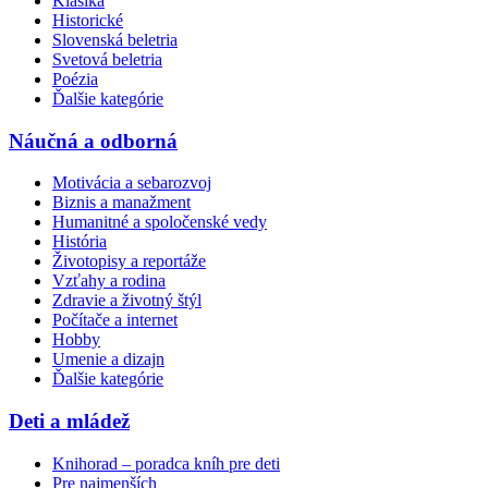
Klasika
Historické
Slovenská beletria
Svetová beletria
Poézia
Ďalšie kategórie
Náučná a odborná
Motivácia a sebarozvoj
Biznis a manažment
Humanitné a spoločenské vedy
História
Životopisy a reportáže
Vzťahy a rodina
Zdravie a životný štýl
Počítače a internet
Hobby
Umenie a dizajn
Ďalšie kategórie
Deti a mládež
Knihorad – poradca kníh pre deti
Pre najmenších