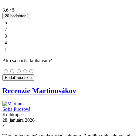
3,6
/ 5
20 hodnotení
5
7
3
4
1
Ako sa páčila kniha vám?
Pridať recenziu
Recenzie Martinusákov
Sofia Pirošová
Kníhkupec
28. januára 2026
?
Táto kniha pre mňa mala zostať enigmou. Z môjho pohľadu veľmi