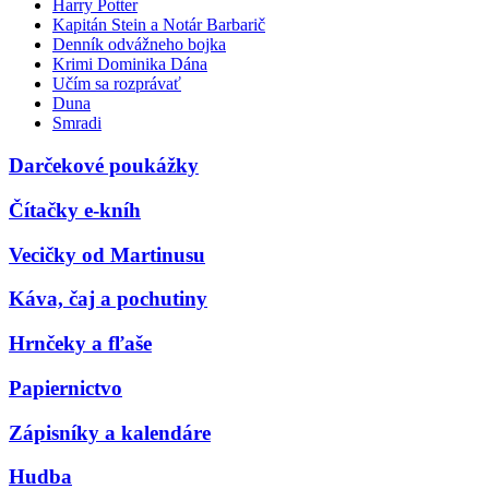
Harry Potter
Kapitán Stein a Notár Barbarič
Denník odvážneho bojka
Krimi Dominika Dána
Učím sa rozprávať
Duna
Smradi
Darčekové poukážky
Čítačky e-kníh
Vecičky od Martinusu
Káva, čaj a pochutiny
Hrnčeky a fľaše
Papiernictvo
Zápisníky a kalendáre
Hudba