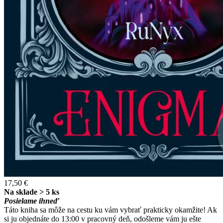
17,50 €
Na sklade > 5 ks
Posielame ihneď
Táto kniha sa môže na cestu ku vám vybrať prakticky okamžite! Ak
si ju objednáte do 13:00 v pracovný deň, odošleme vám ju ešte