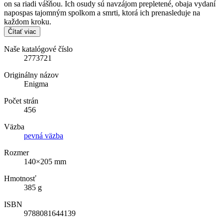
on sa riadi vášňou. Ich osudy sú navzájom prepletené, obaja vydaní
napospas tajomným spolkom a smrti, ktorá ich prenasleduje na
každom kroku.
Čítať viac
Naše katalógové číslo
2773721
Originálny názov
Enigma
Počet strán
456
Väzba
pevná väzba
Rozmer
140×205 mm
Hmotnosť
385 g
ISBN
9788081644139