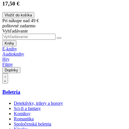
17,50 €
Vložiť do košíka
Pri nákupe nad 49 €
poštovné zadarmo
Vyhľadávanie
Knihy
E-knihy
Audioknihy
Hry
Filmy
Doplnky
Beletria
Detektívky, trilery a horory
Sci-fi a fantasy
Komiksy
Romantika
Spoločenská beletria