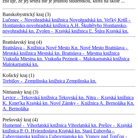
zisťuje, že jej sestra nie je jedinou študentkou, ktorá na škole ...
Banskobystrický kraj (3)
Lučenec -
Novohradská knižnica
Novohradská kn.
Veľký Krtíš -
Hontiansko-novohradská knižnica A.H. Škultétyho
Hontiansko-
novohradská kn.
Zvolen -
Krajská knižnica Ľ. Štúra
Krajská kn.
Bratislavský kraj (4)
Bratislava -
Knižnica Nové Mesto
Kn. Nové Mesto
Bratislava -
Mestská knižnica
Mestská kn.
Bratislava -
Miestna knižnica
Vrakuňa
Miestna kn. Vrakuňa
Pezinok -
Malokarpatská knižnica
Malokarpatská kn.
Košický kraj (1)
Trebišov -
Zemplínska knižnica
Zemplínska kn.
Nitriansky kraj (3)
Levice -
Tekovská knižnica
Tekovská kn.
Nitra -
Krajská knižnica
K. Kmeťka
Krajská kn.
Nové Zámky -
Knižnica A. Bernoláka
Kn.
A. Bernoláka
Prešovský kraj (4)
Humenné -
Vihorlatská knižnica
Vihorlatská kn.
Prešov -
Krajská
knižnica P. O. Hviezdoslava
Krajská kn.
Stará Ľubovňa -
Ľubovnianska knižnica
Ľubovnianska kn.
Vranov nad Topľou -