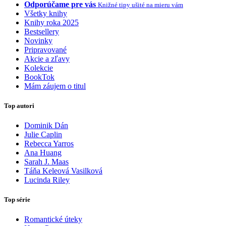
Odporúčame pre vás
Knižné tipy ušité na mieru vám
Všetky knihy
Knihy roka 2025
Bestsellery
Novinky
Pripravované
Akcie a zľavy
Kolekcie
BookTok
Mám záujem o titul
Top autori
Dominik Dán
Julie Caplin
Rebecca Yarros
Ana Huang
Sarah J. Maas
Táňa Keleová Vasilková
Lucinda Riley
Top série
Romantické úteky