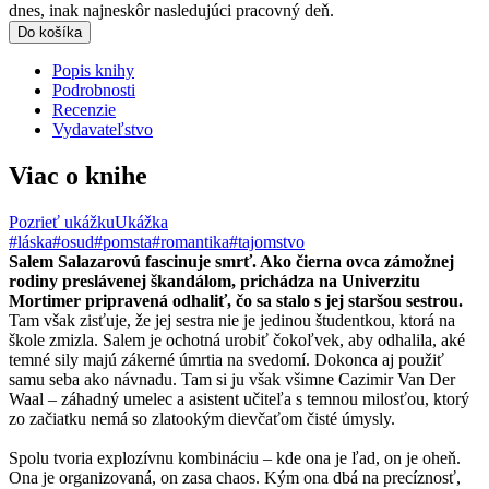
dnes, inak najneskôr nasledujúci pracovný deň.
Do košíka
Popis knihy
Podrobnosti
Recenzie
Vydavateľstvo
Viac o knihe
Pozrieť ukážku
Ukážka
#láska
#osud
#pomsta
#romantika
#tajomstvo
Salem Salazarovú fascinuje smrť. Ako čierna ovca zámožnej
rodiny preslávenej škandálom, prichádza na Univerzitu
Mortimer pripravená odhaliť, čo sa stalo s jej staršou sestrou.
Tam však zisťuje, že jej sestra nie je jedinou študentkou, ktorá na
škole zmizla. Salem je ochotná urobiť čokoľvek, aby odhalila, aké
temné sily majú zákerné úmrtia na svedomí. Dokonca aj použiť
samu seba ako návnadu. Tam si ju však všimne Cazimir Van Der
Waal – záhadný umelec a asistent učiteľa s temnou milosťou, ktorý
zo začiatku nemá so zlatookým dievčaťom čisté úmysly.
Spolu tvoria explozívnu kombináciu – kde ona je ľad, on je oheň.
Ona je organizovaná, on zasa chaos. Kým ona dbá na precíznosť,