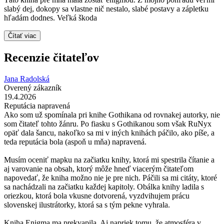
slabý dej, dokopy sa vlastne nič nestalo, slabé postavy a zápletku
hľadám dodnes. Veľká škoda
Čítať viac
Recenzie čitateľov
Jana Radolská
Overený zákazník
19.4.2026
Reputácia napravená
Ako som už spomínala pri knihe Gothikana od rovnakej autorky, nie
som čitateľ tohto žánru. Po fiasku s Gothikanou som však RuNyx
opäť dala šancu, nakoľko sa mi v iných knihách páčilo, ako píše, a
teda reputácia bola (aspoň u mňa) napravená.
Musím oceniť mapku na začiatku knihy, ktorá mi spestrila čítanie a
aj varovanie na obsah, ktorý môže hneď viacerým čitateľom
napovedať, že kniha možno nie je pre nich. Páčili sa mi citáty, ktoré
sa nachádzali na začiatku každej kapitoly. Obálka knihy ladila s
oriezkou, ktorá bola vkusne dotvorená, vyzdvihujem prácu
slovenskej ilustrátorky, ktorá sa s tým pekne vyhrala.
Kniha Enigma ma prekvapila. Aj napriek tomu, že atmosféra v