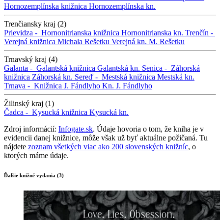
Hornozemplínska knižnica
Hornozemplínska kn.
Trenčiansky kraj (2)
Prievidza -
Hornonitrianska knižnica
Hornonitrianska kn.
Trenčín -
Verejná knižnica Michala Rešetku
Verejná kn. M. Rešetku
Trnavský kraj (4)
Galanta -
Galantská knižnica
Galantská kn.
Senica -
Záhorská
knižnica
Záhorská kn.
Sereď -
Mestská knižnica
Mestská kn.
Trnava -
Knižnica J. Fándlyho
Kn. J. Fándlyho
Žilinský kraj (1)
Čadca -
Kysucká knižnica
Kysucká kn.
Zdroj informácií:
Infogate.sk
. Údaje hovoria o tom, že kniha je v
evidencii danej knižnice, môže však už byť aktuálne požičaná. Tu
nájdete
zoznam všetkých viac ako 200 slovenských knižníc
, o
ktorých máme údaje.
Ďalšie knižné vydania (3)