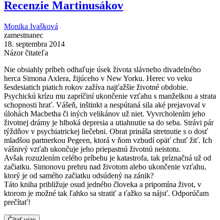
Recenzie Martinusákov
Monika Ivašková
zamestnanec
18. septembra 2014
Názor čitateľa
Nie obsiahly príbeh odhaľuje úsek života slávneho divadelného
herca Simona Axlera, žijúceho v New Yorku. Herec vo veku
šesdesiatich piatich rokov zažíva najťažšie životné obdobie.
Psychickú krízu mu zapríčiní ukončenie vzťahu s manželkou a strata
schopnosti hrať. Vášeň, inštinkt a nespútaná sila aké prejavoval v
úlohách Macbetha či iných velikánov už niet. Vyvrcholením jeho
životnej drámy je hlboká depresia a utiahnutie sa do seba. Strávi pár
týždňov v psychiatrickej liečebni. Obrat prináša stretnutie s o dosť
mladšou partnerkou Pegeen, ktorá v ňom vzbudí opäť chuť žiť. Ich
vášnivý vzťah ukončuje jeho priepastnú životnú neistotu.
Avšak rozuzlením celého príbehu je katastrofa, tak príznačná už od
začiatku. Simonovu prehru nad životom alebo ukončenie vzťahu,
ktorý je od samého začiatku odsúdený na zánik?
Táto kniha približuje osud jedného človeka a pripomína život, v
ktorom je možné tak ľahko sa stratiť a ťažko sa nájsť. Odporúčam
prečítať!
Čítať viac