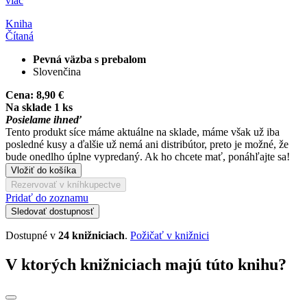
viac
Kniha
Čítaná
Pevná väzba s prebalom
Slovenčina
Cena:
8,90 €
Na sklade 1 ks
Posielame ihneď
Tento produkt síce máme aktuálne na sklade, máme však už iba
posledné kusy a ďalšie už nemá ani distribútor, preto je možné, že
bude onedlho úplne vypredaný. Ak ho chcete mať, ponáhľajte sa!
Vložiť do košíka
Rezervovať v kníhkupectve
Pridať do zoznamu
Sledovať dostupnosť
Dostupné v
24 knižniciach
.
Požičať v knižnici
V ktorých knižniciach majú túto knihu?