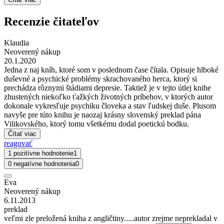
Recenzie čitateľov
Klaudia
Neoverený nákup
20.1.2020
Jedna z naj kníh, ktoré som v poslednom čase čítala. Opisuje hlboké
duševné a psychické problémy skrachovaného herca, ktorý si
prechádza rôznymi štádiami depresie. Taktiež je v tejto útlej knihe
zhustených niekoľko ťažkých životných príbehov, v ktorých autor
dokonale vykresľuje psychiku človeka a stav ľudskej duše. Plusom
navyše pre túto knihu je naozaj krásny slovenský preklad pána
Vilikovského, ktorý tomu všetkému dodal poetickú bodku.
Čítať viac
reagovať
1 pozitívne hodnotenie
1
0 negatívne hodnotenia
0
Eva
Neoverený nákup
6.11.2013
preklad
veľmi zle preložená kniha z angličtiny.....autor zrejme neprekladal v