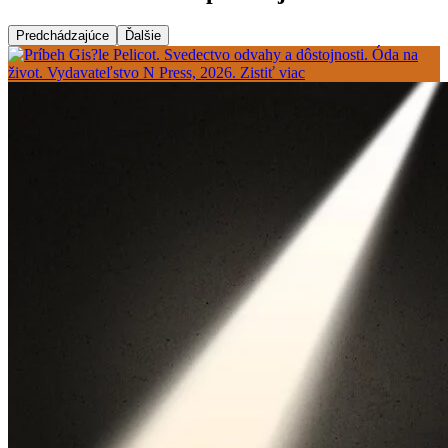
Predchádzajúce
Ďalšie