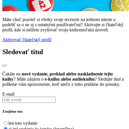
Máte chuť pozrieť si všetky svoje recenzie na jednom mieste a
podeliť sa o ne aj s ostatnými používateľmi? Aktivujte si čítateľský
profil, kde si môžete zvyšovať svoju knihomoľskú úroveň.
Aktivovať čitateľský profil
Sledovať titul
Čakáte na
nové vydanie, preklad alebo naskladnenie tejto
knihy
? Máte záujem o
e-knihu alebo audioknihu
? Sledujte titul a
pošleme vám upozornenie, keď niečo z toho pridáme do ponuky.
E-mail
Zaujíma ma
len toto vydanie
aj iné vydania (v jazyku slovenčina)