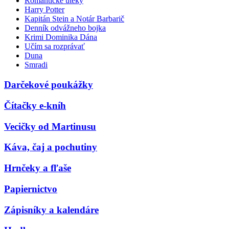
Romantické úteky
Harry Potter
Kapitán Stein a Notár Barbarič
Denník odvážneho bojka
Krimi Dominika Dána
Učím sa rozprávať
Duna
Smradi
Darčekové poukážky
Čítačky e-kníh
Vecičky od Martinusu
Káva, čaj a pochutiny
Hrnčeky a fľaše
Papiernictvo
Zápisníky a kalendáre