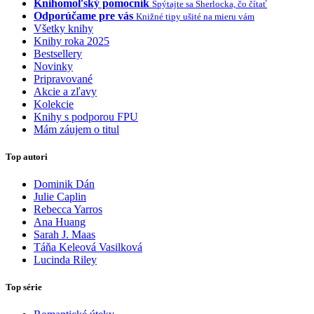
Knihomoľský pomocník
Spýtajte sa Sherlocka, čo čítať
Odporúčame pre vás
Knižné tipy ušité na mieru vám
Všetky knihy
Knihy roka 2025
Bestsellery
Novinky
Pripravované
Akcie a zľavy
Kolekcie
Knihy s podporou FPU
Mám záujem o titul
Top autori
Dominik Dán
Julie Caplin
Rebecca Yarros
Ana Huang
Sarah J. Maas
Táňa Keleová Vasilková
Lucinda Riley
Top série