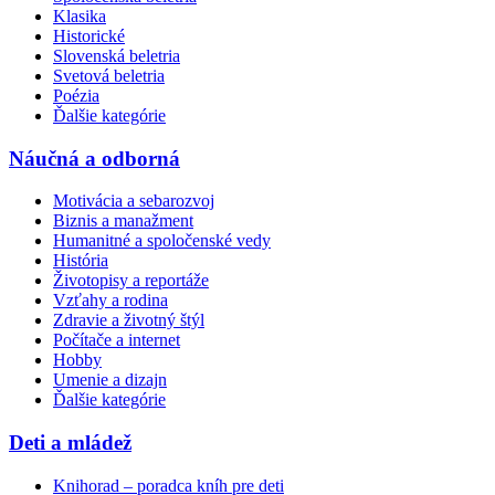
Klasika
Historické
Slovenská beletria
Svetová beletria
Poézia
Ďalšie kategórie
Náučná a odborná
Motivácia a sebarozvoj
Biznis a manažment
Humanitné a spoločenské vedy
História
Životopisy a reportáže
Vzťahy a rodina
Zdravie a životný štýl
Počítače a internet
Hobby
Umenie a dizajn
Ďalšie kategórie
Deti a mládež
Knihorad – poradca kníh pre deti