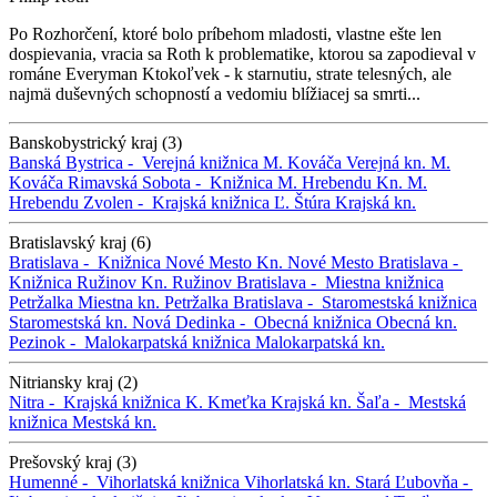
Po Rozhorčení, ktoré bolo príbehom mladosti, vlastne ešte len
dospievania, vracia sa Roth k problematike, ktorou sa zapodieval v
románe Everyman Ktokoľvek - k starnutiu, strate telesných, ale
najmä duševných schopností a vedomiu blížiacej sa smrti...
Banskobystrický kraj (3)
Banská Bystrica -
Verejná knižnica M. Kováča
Verejná kn. M.
Kováča
Rimavská Sobota -
Knižnica M. Hrebendu
Kn. M.
Hrebendu
Zvolen -
Krajská knižnica Ľ. Štúra
Krajská kn.
Bratislavský kraj (6)
Bratislava -
Knižnica Nové Mesto
Kn. Nové Mesto
Bratislava -
Knižnica Ružinov
Kn. Ružinov
Bratislava -
Miestna knižnica
Petržalka
Miestna kn. Petržalka
Bratislava -
Staromestská knižnica
Staromestská kn.
Nová Dedinka -
Obecná knižnica
Obecná kn.
Pezinok -
Malokarpatská knižnica
Malokarpatská kn.
Nitriansky kraj (2)
Nitra -
Krajská knižnica K. Kmeťka
Krajská kn.
Šaľa -
Mestská
knižnica
Mestská kn.
Prešovský kraj (3)
Humenné -
Vihorlatská knižnica
Vihorlatská kn.
Stará Ľubovňa -