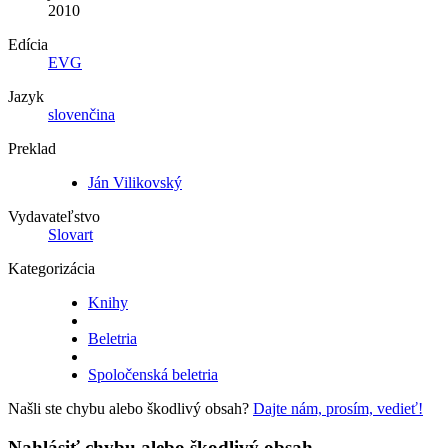
2010
Edícia
EVG
Jazyk
slovenčina
Preklad
Ján Vilikovský
Vydavateľstvo
Slovart
Kategorizácia
Knihy
Beletria
Spoločenská beletria
Našli ste chybu alebo škodlivý obsah?
Dajte nám, prosím, vedieť!
Nahlásiť chybu alebo škodlivý obsah