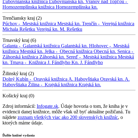
Ľubovnianska knižnica
Ľubovnianska kn.
Vranov nad Topľou -
Hornozemplínska knižnica
Hornozemplínska kn.
Trenčiansky kraj (2)
Púchov -
Mestská knižnica
Mestská kn.
Trenčín -
Verejná knižnica
Michala Rešetku
Verejná kn. M. Rešetku
Trnavský kraj (6)
Galanta -
Galantská knižnica
Galantská kn.
Hlohovec -
Mestská
knižnica
Mestská kn.
Jelka -
Obecná knižnica
Obecná kn.
Senica -
Záhorská knižnica
Záhorská kn.
Sereď -
Mestská knižnica
Mestská
kn.
Trnava -
Knižnica J. Fándlyho
Kn. J. Fándlyho
Žilinský kraj (2)
Dolný Kubín -
Oravská knižnica A. Habovštiaka
Oravská kn. A.
Habovštiaka
Žilina -
Krajská knižnica
Krajská kn.
Košický kraj (0)
Zdroj informácií:
Infogate.sk
. Údaje hovoria o tom, že kniha je v
evidencii danej knižnice, môže však už byť aktuálne požičaná. Tu
nájdete
zoznam všetkých viac ako 200 slovenských knižníc
, o
ktorých máme údaje.
Ďalšie knižné vydania