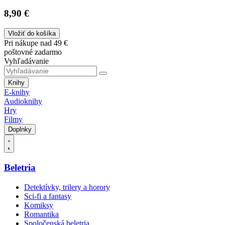
8,90 €
Vložiť do košíka
Pri nákupe nad 49 €
poštovné zadarmo
Vyhľadávanie
Knihy
E-knihy
Audioknihy
Hry
Filmy
Doplnky
Beletria
Detektívky, trilery a horory
Sci-fi a fantasy
Komiksy
Romantika
Spoločenská beletria