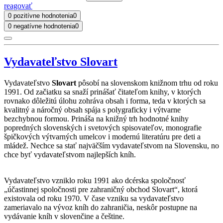
reagovať
0 pozitívne hodnotenia
0
0 negatívne hodnotenia
0
Vydavateľstvo Slovart
Vydavateľstvo
Slovart
pôsobí na slovenskom knižnom trhu od roku
1991. Od začiatku sa snaží prinášať čitateľom knihy, v ktorých
rovnako dôležitú úlohu zohráva obsah i forma, teda v ktorých sa
kvalitný a náročný obsah spája s polygraficky i výtvarne
bezchybnou formou. Prináša na knižný trh hodnotné knihy
popredných slovenských i svetových spisovateľov, monografie
špičkových výtvarných umelcov i modernú literatúru pre deti a
mládež. Nechce sa stať najväčším vydavateľstvom na Slovensku, no
chce byť vydavateľstvom najlepších kníh.
Vydavateľstvo vzniklo roku 1991 ako dcérska spoločnosť
„účastinnej spoločnosti pre zahraničný obchod Slovart“, ktorá
existovala od roku 1970. V čase vzniku sa vydavateľstvo
zameriavalo na vývoz kníh do zahraničia, neskôr postupne na
vydávanie kníh v slovenčine a češtine.