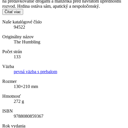
na predávkovanie drogami a manželka pred návratom uprednostní
rozvod. Hrdina ostáva sám, apatický a nespoločenský.
Čítať viac
Naše katalógové číslo
94522
Originálny názov
The Humbling
Počet strán
133
Väzba
pevná väzba s prebalom
Rozmer
130×210 mm
Hmotnosť
272 g
ISBN
9788080859367
Rok vydania