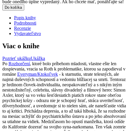
bude onedlho úplne vypredaný. Ak ho chcete mať, ponáhľajte sa!
Do košíka
Popis knihy
Podrobnosti
Recenzie
Vydavateľstvo
Viac o knihe
Pozrieť ukážku
Ukážka
Po
Rozhorčení
, ktoré bolo príbehom mladosti, vlastne ešte len
dospievania, vracia sa Roth k problematike, ktorou sa zapodieval v
románe
Everyman/Ktokoľvek
- k starnutiu, strate telesných, ale
najmä duševných schopností a vedomiu blížiacej sa smrti. Tentoraz
je hrdinom človek-individualita, neopakovateľný a s nikým iným
nestotožniteľný, celebrita, slávny divadelný a filmový herec Simon
Axler, ktorý sa vo veku šesťdesiatich piatich rokov stane obeťou
psychickej krízy - odrazu nie je schopný hrať, stráca uveriteľnosť,
dôveryhodnosť, a uvedomuje si to nielen sám, ale nanešťastie vidia
to aj kritici. Prichádza depresia, a to až taká hlboká, že sa rozhodne
na mesiac uchýliť do psychiatrického ústavu a po jeho absolvovaní
sa utiahne na vidiek. Medzičasom ho opustí manželka, ktorá odíde
do Kalifornie dozerať na svojho syna-narkomana. Ten však zomrie