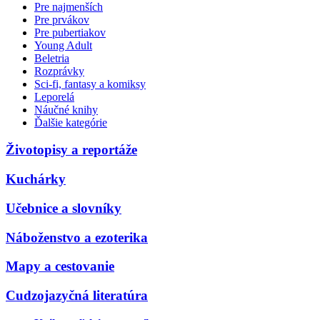
Pre najmenších
Pre prvákov
Pre pubertiakov
Young Adult
Beletria
Rozprávky
Sci-fi, fantasy a komiksy
Leporelá
Náučné knihy
Ďalšie kategórie
Životopisy a reportáže
Kuchárky
Učebnice a slovníky
Náboženstvo a ezoterika
Mapy a cestovanie
Cudzojazyčná literatúra