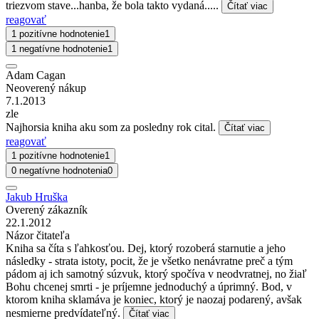
triezvom stave...hanba, že bola takto vydaná.....
Čítať viac
reagovať
1 pozitívne hodnotenie
1
1 negatívne hodnotenie
1
Adam Cagan
Neoverený nákup
7.1.2013
zle
Najhorsia kniha aku som za posledny rok cital.
Čítať viac
reagovať
1 pozitívne hodnotenie
1
0 negatívne hodnotenia
0
Jakub Hruška
Overený zákazník
22.1.2012
Názor čitateľa
Kniha sa číta s ľahkosťou. Dej, ktorý rozoberá starnutie a jeho
následky - strata istoty, pocit, že je všetko nenávratne preč a tým
pádom aj ich samotný súzvuk, ktorý spočíva v neodvratnej, no žiaľ
Bohu chcenej smrti - je príjemne jednoduchý a úprimný. Bod, v
ktorom kniha sklamáva je koniec, ktorý je naozaj podarený, avšak
nesmierne predvídateľný.
Čítať viac