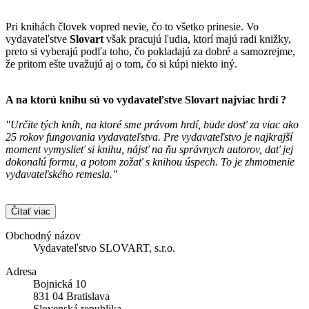
Pri knihách človek vopred nevie, čo to všetko prinesie. Vo
vydavateľstve
Slovart
však pracujú ľudia, ktorí majú radi knižky,
preto si vyberajú podľa toho, čo pokladajú za dobré a samozrejme,
že pritom ešte uvažujú aj o tom, čo si kúpi niekto iný.
A na ktorú knihu sú vo vydavateľstve
Slovart
najviac hrdí ?
"Určite tých kníh, na ktoré sme právom hrdí, bude dosť za viac ako
25 rokov fungovania vydavateľstva. Pre vydavateľstvo je najkrajší
moment vymyslieť si knihu, nájsť na ňu správnych autorov, dať jej
dokonalú formu, a potom zožať s knihou úspech. To je zhmotnenie
vydavateľského remesla."
Čítať viac
Obchodný názov
Vydavateľstvo SLOVART, s.r.o.
Adresa
Bojnická 10
831 04 Bratislava
Slovenská republika