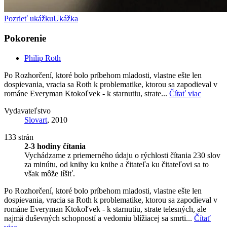
Pozrieť ukážku
Ukážka
Pokorenie
Philip Roth
Po Rozhorčení, ktoré bolo príbehom mladosti, vlastne ešte len
dospievania, vracia sa Roth k problematike, ktorou sa zapodieval v
románe Everyman Ktokoľvek - k starnutiu, strate...
Čítať viac
Vydavateľstvo
Slovart
, 2010
133 strán
2-3 hodiny čítania
Vychádzame z priemerného údaju o rýchlosti čítania 230 slov
za minútu, od knihy ku knihe a čitateľa ku čitateľovi sa to
však môže líšiť.
Po Rozhorčení, ktoré bolo príbehom mladosti, vlastne ešte len
dospievania, vracia sa Roth k problematike, ktorou sa zapodieval v
románe Everyman Ktokoľvek - k starnutiu, strate telesných, ale
najmä duševných schopností a vedomiu blížiacej sa smrti...
Čítať