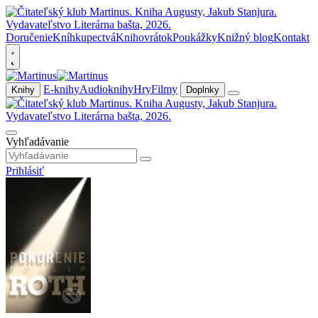
Doručenie
Kníhkupectvá
Knihovrátok
Poukážky
Knižný blog
Kontakt
E-knihy
Audioknihy
Hry
Filmy
Knihy
Doplnky
Vyhľadávanie
Prihlásiť