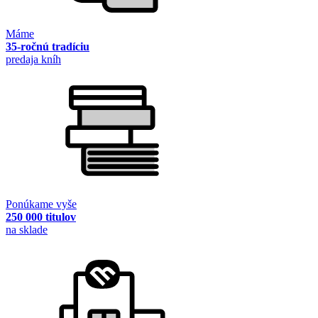
Máme
35-ročnú tradíciu
predaja kníh
Ponúkame vyše
250 000 titulov
na sklade