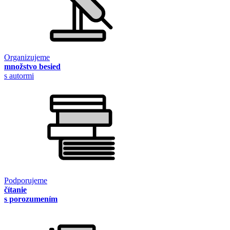
Organizujeme
množstvo besied
s autormi
Podporujeme
čítanie
s porozumením