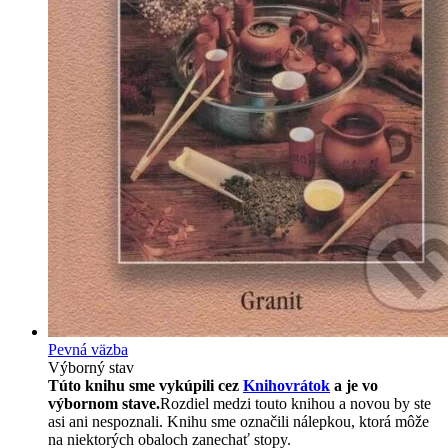
Pevná väzba
Výborný stav
Túto knihu sme vykúpili cez
Knihovrátok
a je vo
výbornom stave.
Rozdiel medzi touto knihou a novou by ste
asi ani nespoznali. Knihu sme označili nálepkou, ktorá môže
na niektorých obaloch zanechať stopy.