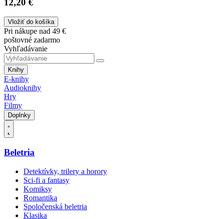
12,20 €
Vložiť do košíka
Pri nákupe nad 49 €
poštovné zadarmo
Vyhľadávanie
Knihy
E-knihy
Audioknihy
Hry
Filmy
Doplnky
Beletria
Detektívky, trilery a horory
Sci-fi a fantasy
Komiksy
Romantika
Spoločenská beletria
Klasika