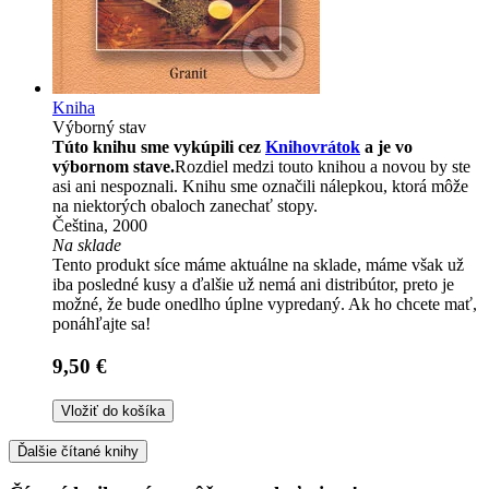
Kniha
Výborný stav
Túto knihu sme vykúpili cez
Knihovrátok
a je vo
výbornom stave.
Rozdiel medzi touto knihou a novou by ste
asi ani nespoznali. Knihu sme označili nálepkou, ktorá môže
na niektorých obaloch zanechať stopy.
Čeština, 2000
Na sklade
Tento produkt síce máme aktuálne na sklade, máme však už
iba posledné kusy a ďalšie už nemá ani distribútor, preto je
možné, že bude onedlho úplne vypredaný. Ak ho chcete mať,
ponáhľajte sa!
9,50 €
Vložiť do košíka
Ďalšie čítané knihy