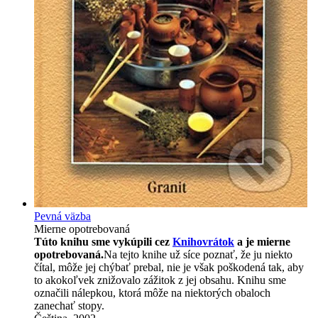
Pevná väzba
Mierne opotrebovaná
Túto knihu sme vykúpili cez
Knihovrátok
a je mierne
opotrebovaná.
Na tejto knihe už síce poznať, že ju niekto
čítal, môže jej chýbať prebal, nie je však poškodená tak, aby
to akokoľvek znižovalo zážitok z jej obsahu. Knihu sme
označili nálepkou, ktorá môže na niektorých obaloch
zanechať stopy.