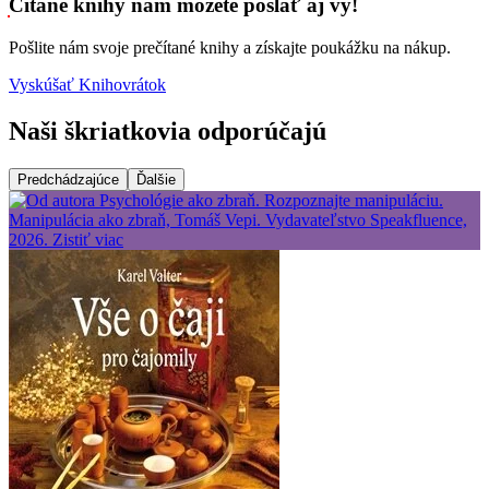
Čítané knihy nám môžete poslať aj vy!
Pošlite nám svoje prečítané knihy a získajte poukážku na nákup.
Vyskúšať Knihovrátok
Naši škriatkovia odporúčajú
Predchádzajúce
Ďalšie