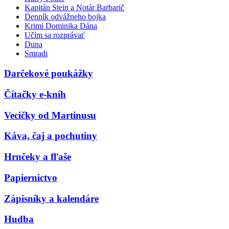
Kapitán Stein a Notár Barbarič
Denník odvážneho bojka
Krimi Dominika Dána
Učím sa rozprávať
Duna
Smradi
Darčekové poukážky
Čítačky e-kníh
Vecičky od Martinusu
Káva, čaj a pochutiny
Hrnčeky a fľaše
Papiernictvo
Zápisníky a kalendáre
Hudba