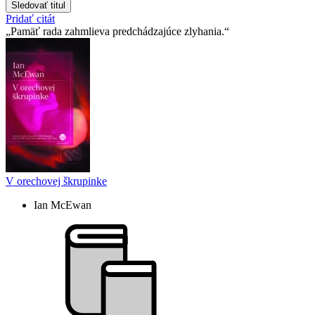
Sledovať titul
Pridať citát
Pamäť rada zahmlieva predchádzajúce zlyhania.
V orechovej škrupinke
Ian McEwan