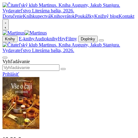
Doručenie
Kníhkupectvá
Knihovrátok
Poukážky
Knižný blog
Kontakt
E-knihy
Audioknihy
Hry
Filmy
Knihy
Doplnky
Vyhľadávanie
Prihlásiť