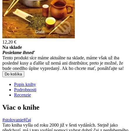
12,20 €
Na sklade
Posielame ihneď
Tento produkt síce máme aktuálne na sklade, máme však už iba
posledné kusy a ďalšie už nemá ani distribútor, preto je možné, že
bude onedlho úplne vypredaný. Ak ho chcete mať, ponáhľajte sa!
Do košíka
Popis knihy
Podrobnosti
Recenzie
Viac o knihe
#stolovanie
#čaj
Tato kniha vyšla od roku 2000 již v šesti vydáních. Stejně jako
předchozí, má i toto vydání pomoci vybrat dobrý čaj z nepřeberného