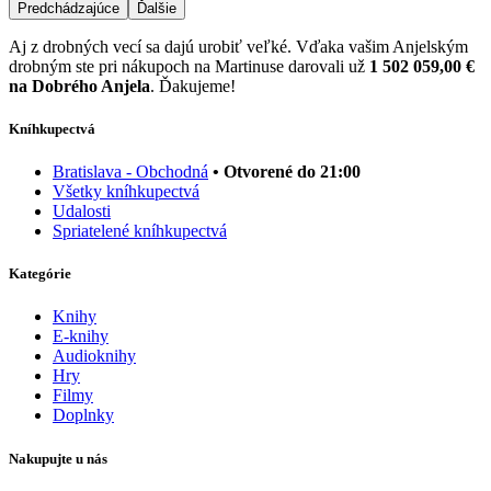
Predchádzajúce
Ďalšie
Aj z drobných vecí sa dajú urobiť veľké. Vďaka vašim Anjelským
drobným ste pri nákupoch na Martinuse darovali už
1 502 059,00 €
na Dobrého Anjela
. Ďakujeme!
Kníhkupectvá
Bratislava - Obchodná
• Otvorené do 21:00
Všetky kníhkupectvá
Udalosti
Spriatelené kníhkupectvá
Kategórie
Knihy
E-knihy
Audioknihy
Hry
Filmy
Doplnky
Nakupujte u nás