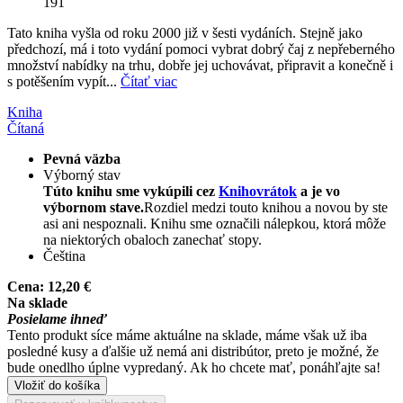
191
Tato kniha vyšla od roku 2000 již v šesti vydáních. Stejně jako
předchozí, má i toto vydání pomoci vybrat dobrý čaj z nepřeberného
množství nabídky na trhu, dobře jej uchovávat, připravit a konečně i
s potěšením vypít...
Čítať viac
Kniha
Čítaná
Pevná väzba
Výborný stav
Túto knihu sme vykúpili cez
Knihovrátok
a je vo
výbornom stave.
Rozdiel medzi touto knihou a novou by ste
asi ani nespoznali. Knihu sme označili nálepkou, ktorá môže
na niektorých obaloch zanechať stopy.
Čeština
Cena:
12,20 €
Na sklade
Posielame ihneď
Tento produkt síce máme aktuálne na sklade, máme však už iba
posledné kusy a ďalšie už nemá ani distribútor, preto je možné, že
bude onedlho úplne vypredaný. Ak ho chcete mať, ponáhľajte sa!
Vložiť do košíka