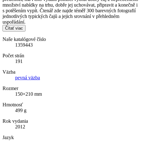
množství nabídky na trhu, dobře jej uchovávat, připravit a konečně i
s potěšením vypít. Čtenář zde najde téměř 300 barevných fotografií
jednotlivých typických čajů a jejich srovnání v přehledném
uspořádání.
Čítať viac
Naše katalógové číslo
1359443
Počet strán
191
Väzba
pevná väzba
Rozmer
150×210 mm
Hmotnosť
499 g
Rok vydania
2012
Jazyk