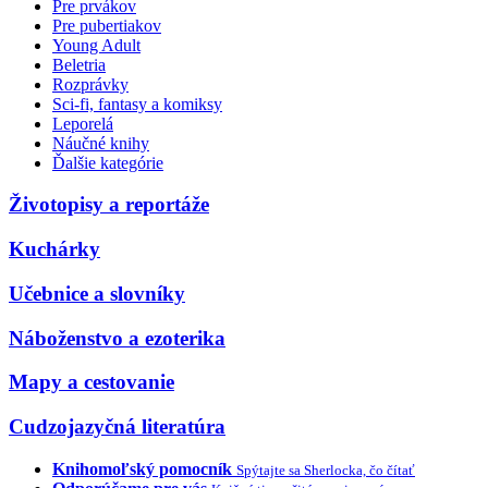
Pre prvákov
Pre pubertiakov
Young Adult
Beletria
Rozprávky
Sci-fi, fantasy a komiksy
Leporelá
Náučné knihy
Ďalšie kategórie
Životopisy a reportáže
Kuchárky
Učebnice a slovníky
Náboženstvo a ezoterika
Mapy a cestovanie
Cudzojazyčná literatúra
Knihomoľský pomocník
Spýtajte sa Sherlocka, čo čítať