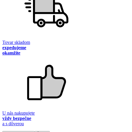
Tovar skladom
expedujeme
okamžite
U nás nakupujete
vždy bezpečne
a s dôverou