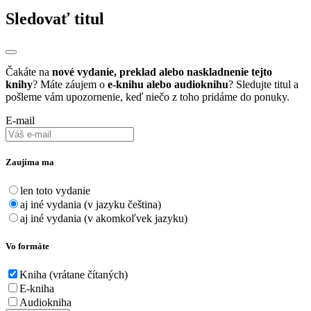
Sledovať titul
Čakáte na
nové vydanie, preklad alebo naskladnenie tejto
knihy
? Máte záujem o
e-knihu alebo audioknihu
? Sledujte titul a
pošleme vám upozornenie, keď niečo z toho pridáme do ponuky.
E-mail
Zaujíma ma
len toto vydanie
aj iné vydania (v jazyku čeština)
aj iné vydania (v akomkoľvek jazyku)
Vo formáte
Kniha (vrátane čítaných)
E-kniha
Audiokniha