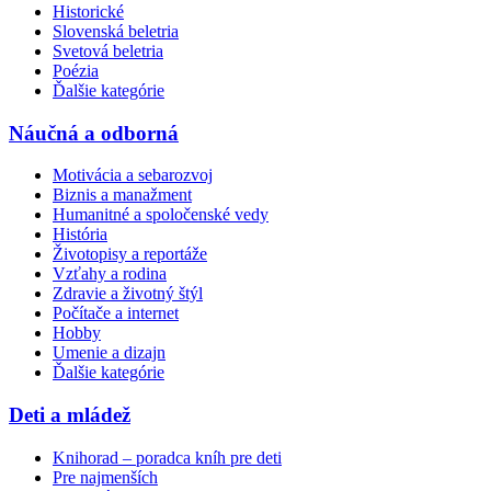
Historické
Slovenská beletria
Svetová beletria
Poézia
Ďalšie kategórie
Náučná a odborná
Motivácia a sebarozvoj
Biznis a manažment
Humanitné a spoločenské vedy
História
Životopisy a reportáže
Vzťahy a rodina
Zdravie a životný štýl
Počítače a internet
Hobby
Umenie a dizajn
Ďalšie kategórie
Deti a mládež
Knihorad – poradca kníh pre deti
Pre najmenších