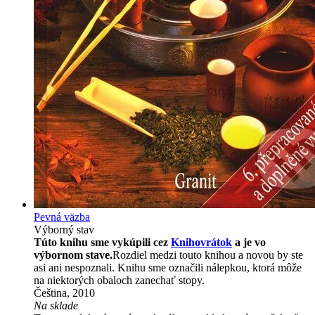
Pevná väzba
Výborný stav
Túto knihu sme vykúpili cez
Knihovrátok
a je vo
výbornom stave.
Rozdiel medzi touto knihou a novou by ste
asi ani nespoznali. Knihu sme označili nálepkou, ktorá môže
na niektorých obaloch zanechať stopy.
Čeština, 2010
Na sklade