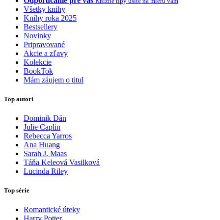
Odporúčame pre vás
Knižné tipy ušité na mieru vám
Všetky knihy
Knihy roka 2025
Bestsellery
Novinky
Pripravované
Akcie a zľavy
Kolekcie
BookTok
Mám záujem o titul
Top autori
Dominik Dán
Julie Caplin
Rebecca Yarros
Ana Huang
Sarah J. Maas
Táňa Keleová Vasilková
Lucinda Riley
Top série
Romantické úteky
Harry Potter