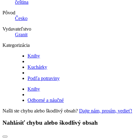
čeština
Pôvod
Česko
Vydavateľstvo
Granit
Kategorizácia
Knihy
Kuchárky
Podľa potraviny
Knihy
Odborné a náučné
Našli ste chybu alebo škodlivý obsah?
Dajte nám, prosím, vedieť!
Nahlásiť chybu alebo škodlivý obsah