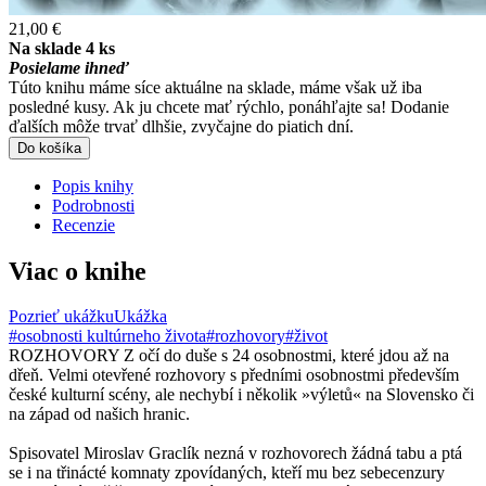
21,00 €
Na sklade 4 ks
Posielame ihneď
Túto knihu máme síce aktuálne na sklade, máme však už iba
posledné kusy. Ak ju chcete mať rýchlo, ponáhľajte sa! Dodanie
ďalších môže trvať dlhšie, zvyčajne do piatich dní.
Do košíka
Popis knihy
Podrobnosti
Recenzie
Viac o knihe
Pozrieť ukážku
Ukážka
#osobnosti kultúrneho života
#rozhovory
#život
ROZHOVORY Z očí do duše s 24 osobnostmi, které jdou až na
dřeň. Velmi otevřené rozhovory s předními osobnostmi především
české kulturní scény, ale nechybí i několik »výletů« na Slovensko či
na západ od našich hranic.
Spisovatel Miroslav Graclík nezná v rozhovorech žádná tabu a ptá
se i na třinácté komnaty zpovídaných, kteří mu bez sebecenzury