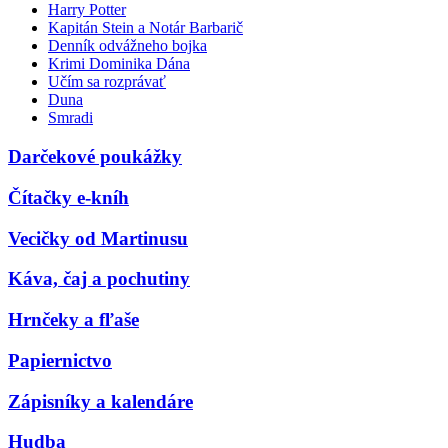
Harry Potter
Kapitán Stein a Notár Barbarič
Denník odvážneho bojka
Krimi Dominika Dána
Učím sa rozprávať
Duna
Smradi
Darčekové poukážky
Čítačky e-kníh
Vecičky od Martinusu
Káva, čaj a pochutiny
Hrnčeky a fľaše
Papiernictvo
Zápisníky a kalendáre
Hudba