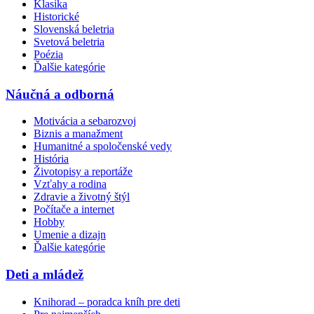
Klasika
Historické
Slovenská beletria
Svetová beletria
Poézia
Ďalšie kategórie
Náučná a odborná
Motivácia a sebarozvoj
Biznis a manažment
Humanitné a spoločenské vedy
História
Životopisy a reportáže
Vzťahy a rodina
Zdravie a životný štýl
Počítače a internet
Hobby
Umenie a dizajn
Ďalšie kategórie
Deti a mládež
Knihorad – poradca kníh pre deti