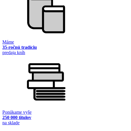
Máme
35-ročnú tradíciu
predaja kníh
Ponúkame vyše
250 000 titulov
na sklade