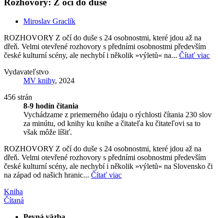
Rozhovory: Z očí do duše
Miroslav Graclík
ROZHOVORY Z očí do duše s 24 osobnostmi, které jdou až na
dřeň. Velmi otevřené rozhovory s předními osobnostmi především
české kulturní scény, ale nechybí i několik »výletů« na...
Čítať viac
Vydavateľstvo
MV knihy
, 2024
456 strán
8-9 hodín čítania
Vychádzame z priemerného údaju o rýchlosti čítania 230 slov
za minútu, od knihy ku knihe a čitateľa ku čitateľovi sa to
však môže líšiť.
ROZHOVORY Z očí do duše s 24 osobnostmi, které jdou až na
dřeň. Velmi otevřené rozhovory s předními osobnostmi především
české kulturní scény, ale nechybí i několik »výletů« na Slovensko či
na západ od našich hranic...
Čítať viac
Kniha
Čítaná
Pevná väzba