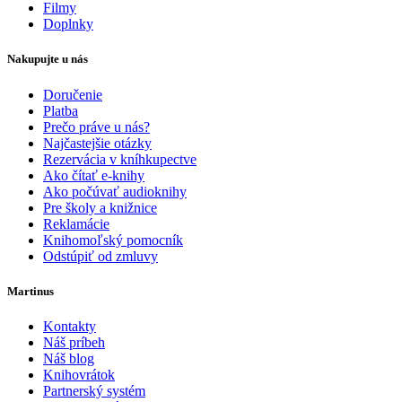
Filmy
Doplnky
Nakupujte u nás
Doručenie
Platba
Prečo práve u nás?
Najčastejšie otázky
Rezervácia v kníhkupectve
Ako čítať e-knihy
Ako počúvať audioknihy
Pre školy a knižnice
Reklamácie
Knihomoľský pomocník
Odstúpiť od zmluvy
Martinus
Kontakty
Náš príbeh
Náš blog
Knihovrátok
Partnerský systém