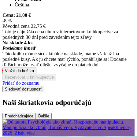
Čeština
Cena:
21,00 €
-8 %
Pôvodná cena
22,75 €
Toto je najnižšia cena titulu v internetovom kníhkupectve za
posledných 30 dní pred zavedením tejto zľavy.
Na sklade 4 ks
Posielame ihneď
Túto knihu máme síce aktuálne na sklade, máme však už iba
posledné kusy. Ak ju chcete mať rýchlo, ponáhľajte sa! Dodanie
ďalších môže trvať dlhšie, zvyčajne do piatich dní.
Vložiť do košíka
Rezervovať v kníhkupectve
Pridať do zoznamu
Sledovať dostupnosť
Naši škriatkovia odporúčajú
Predchádzajúce
Ďalšie