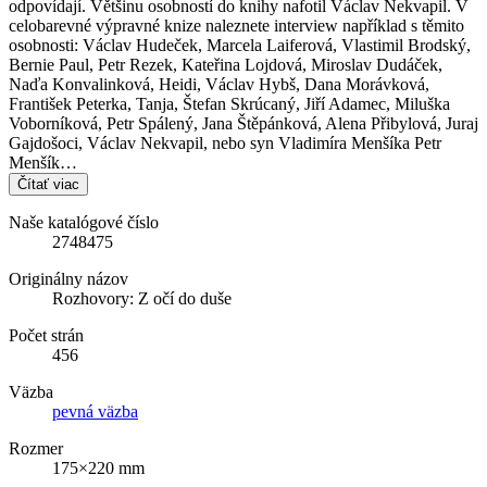
odpovídají. Většinu osobností do knihy nafotil Václav Nekvapil. V
celobarevné výpravné knize naleznete interview například s těmito
osobnosti: Václav Hudeček, Marcela Laiferová, Vlastimil Brodský,
Bernie Paul, Petr Rezek, Kateřina Lojdová, Miroslav Dudáček,
Naďa Konvalinková, Heidi, Václav Hybš, Dana Morávková,
František Peterka, Tanja, Štefan Skrúcaný, Jiří Adamec, Miluška
Voborníková, Petr Spálený, Jana Štěpánková, Alena Přibylová, Juraj
Gajdošoci, Václav Nekvapil, nebo syn Vladimíra Menšíka Petr
Menšík…
Čítať viac
Naše katalógové číslo
2748475
Originálny názov
Rozhovory: Z očí do duše
Počet strán
456
Väzba
pevná väzba
Rozmer
175×220 mm