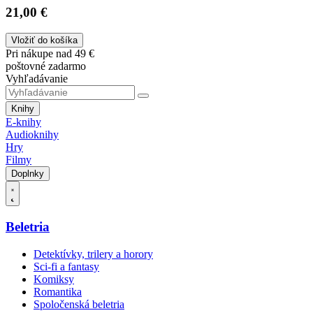
21,00 €
Vložiť do košíka
Pri nákupe nad 49 €
poštovné zadarmo
Vyhľadávanie
Knihy
E-knihy
Audioknihy
Hry
Filmy
Doplnky
Beletria
Detektívky, trilery a horory
Sci-fi a fantasy
Komiksy
Romantika
Spoločenská beletria