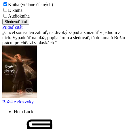
Kniha (vrátane čítaných)
E-kniha
Audiokniha
Sledovať titul
Pridať citát
Chcel somsa len zahrať, na divoký západ a zmiznúť v jednom z
nich. Vypadnúť na pláž, popíjať rum a sledovať, tú dokonalú Božiu
prácu, pri chôdzi v plavkách.
Božské zlozvyky
Hem Lock