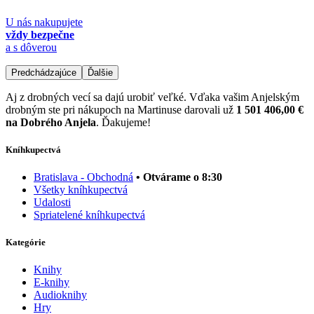
U nás nakupujete
vždy bezpečne
a s dôverou
Predchádzajúce
Ďalšie
Aj z drobných vecí sa dajú urobiť veľké. Vďaka vašim Anjelským
drobným ste pri nákupoch na Martinuse darovali už
1 501 406,00 €
na Dobrého Anjela
. Ďakujeme!
Kníhkupectvá
Bratislava - Obchodná
• Otvárame o 8:30
Všetky kníhkupectvá
Udalosti
Spriatelené kníhkupectvá
Kategórie
Knihy
E-knihy
Audioknihy
Hry