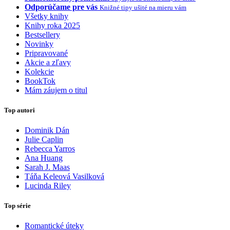
Odporúčame pre vás
Knižné tipy ušité na mieru vám
Všetky knihy
Knihy roka 2025
Bestsellery
Novinky
Pripravované
Akcie a zľavy
Kolekcie
BookTok
Mám záujem o titul
Top autori
Dominik Dán
Julie Caplin
Rebecca Yarros
Ana Huang
Sarah J. Maas
Táňa Keleová Vasilková
Lucinda Riley
Top série
Romantické úteky