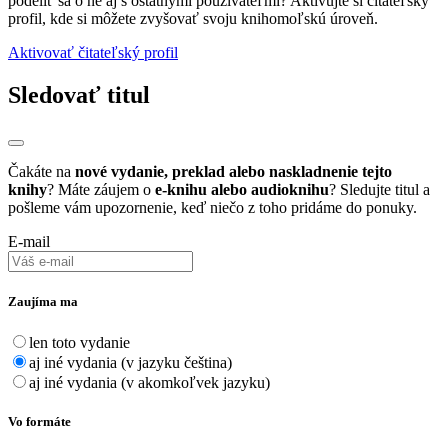
podeliť sa o ne aj s ostatnými používateľmi? Aktivujte si čítateľský
profil, kde si môžete zvyšovať svoju knihomoľskú úroveň.
Aktivovať čitateľský profil
Sledovať titul
Čakáte na
nové vydanie, preklad alebo naskladnenie tejto
knihy
? Máte záujem o
e-knihu alebo audioknihu
? Sledujte titul a
pošleme vám upozornenie, keď niečo z toho pridáme do ponuky.
E-mail
Zaujíma ma
len toto vydanie
aj iné vydania (v jazyku čeština)
aj iné vydania (v akomkoľvek jazyku)
Vo formáte