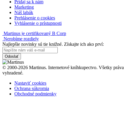
Pridaj sa k nám
Marketing
Náš labák
Prehlásenie o cookies
Vyhlásenie o prístupnosti
Martinus je certifikovaný B Corp
Nerobíme rozdiely
Najlepšie novinky sú tie knižné. Získajte ich ako prví:
Odoslať
© 2000-2026 Martinus. Internetové kníhkupectvo. Všetky práva
vyhradené.
Nastaviť cookies
Ochrana súkromia
Obchodné podmienky