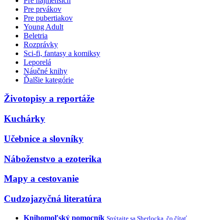
Pre najmenších
Pre prvákov
Pre pubertiakov
Young Adult
Beletria
Rozprávky
Sci-fi, fantasy a komiksy
Leporelá
Náučné knihy
Ďalšie kategórie
Životopisy a reportáže
Kuchárky
Učebnice a slovníky
Náboženstvo a ezoterika
Mapy a cestovanie
Cudzojazyčná literatúra
Knihomoľský pomocník
Spýtajte sa Sherlocka, čo čítať