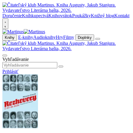
Doručenie
Kníhkupectvá
Knihovrátok
Poukážky
Knižný blog
Kontakt
E-knihy
Audioknihy
Hry
Filmy
Knihy
Doplnky
Vyhľadávanie
Prihlásiť