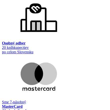
Osobný odber
20 kníhkupectiev
po celom Slovensku
Sme 7-násobný
MasterCard