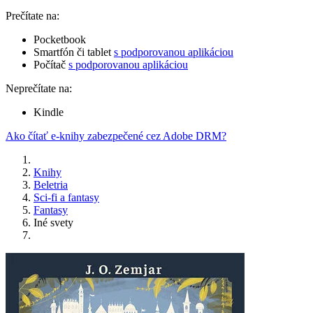
Prečítate na:
Pocketbook
Smartfón či tablet
s podporovanou aplikáciou
Počítač
s podporovanou aplikáciou
Neprečítate na:
Kindle
Ako čítať e-knihy zabezpečené cez Adobe DRM?
Knihy
Beletria
Sci-fi a fantasy
Fantasy
Iné svety