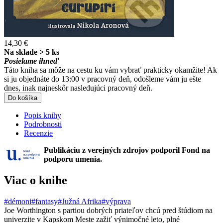
14,30 €
Na sklade > 5 ks
Posielame ihneď
Táto kniha sa môže na cestu ku vám vybrať prakticky okamžite! Ak
si ju objednáte do 13:00 v pracovný deň, odošleme vám ju ešte
dnes, inak najneskôr nasledujúci pracovný deň.
Do košíka
Popis knihy
Podrobnosti
Recenzie
Publikáciu z verejných zdrojov podporil Fond na
podporu umenia.
Viac o knihe
#démoni
#fantasy
#Južná Afrika
#výprava
Joe Worthington s partiou dobrých priateľov chcú pred štúdiom na
univerzite v Kapskom Meste zažiť výnimočné leto, plné