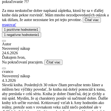
pokračovanie ?!?
Za mna neskutočne dobre napísaná zápletka, ktorá by sa v ďalšej
knihe dala pekne rozvinúť. Mám mnoho nezodpovedaných otázok a
tak dúfam, že autor nezostane len pri tejto prvotine.
Čítať viac
reagovať
1 pozitívne hodnotenie
1
1 negatívne hodnotenie
1
Autor
Neoverený nákup
24.6.2026
Ďakujem Ivon,
Na pokračovaní pracujem.
Čítať viac
cvanco
Neoverený nákup
4.3.2026
Skvelá kniha. Posledných 30 rokov čítam prevažne tento žáner a
môžem bez výčitky povedať, že kniha má dobrý potenciál k tomu,
aby prerástla v celú sériu. Kniha je dobre čitateľná, dej je rýchly a
má spád. Myslím, že aj charaktery postáv sú načrtnuté dobre. Ďalšie
knihy ich určite rozvinú. Kritizovaný vzťah k Amy hodnotím ako
reálny, pretože som v rovnakom veku zažil niečo podobné ale v