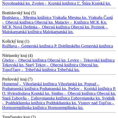
Novohradská kn.
Zvolen -
Krajská knižnica Ľ. Štúra
Krajská kn.
Bratislavský kraj (5)
Bratislava -
Miestna knižnica Vrakuňa
Miestna kn. Vrakuňa
Častá
-
Obecná knižnica
Obecná kn.
Malacky -
Knižnica MCK
Kn.
MCK
Nová Dedinka -
Obecná knižnica
Obecná kn.
Pezinok -
Malokarpatská knižnica
Malokarpatská kn.
Košický kraj (1)
Rožňava -
Gemerská knižnica P. Dobšinského
Gemerská knižnica
Nitriansky kraj (4)
Gbelce -
Obecná knižnica
Obecná kn.
Levice -
Tekovská knižnica
Tekovská kn.
Starý Tekov -
Obecná knižnica
Obecná kn.
Topoľčany -
Tribečská knižnica
Tribečská kn.
Prešovský kraj (7)
Humenné -
Vihorlatská knižnica
Vihorlatská kn.
Poprad -
Podtatranská knižnica
Podtatranská kn.
Prešov -
Krajská knižnica P.
O. Hviezdoslava
Krajská kn.
Smilno -
Obecná knižnica
Obecná kn.
Stará Ľubovňa -
Ľubovnianska knižnica
Ľubovnianska kn.
Svidník
-
Podduklianska knižnica
Podduklianska kn.
Vranov nad Topľou -
Hornozemplínska knižnica
Hornozemplínska kn.
Trenčiansky kraj (2)