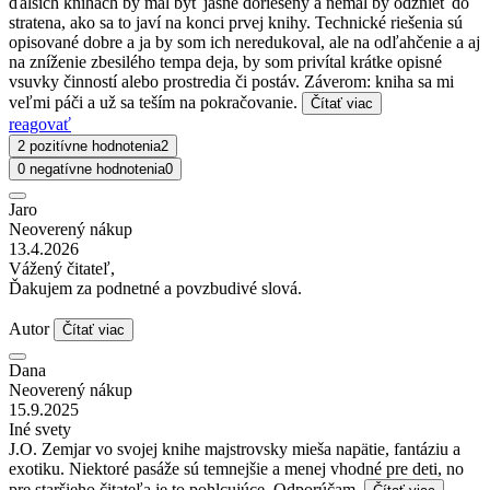
ďalších knihách by mal byť jasne doriešený a nemal by odznieť do
stratena, ako sa to javí na konci prvej knihy. Technické riešenia sú
opisované dobre a ja by som ich neredukoval, ale na odľahčenie a aj
na zníženie zbesilého tempa deja, by som privítal krátke opisné
vsuvky činností alebo prostredia či postáv. Záverom: kniha sa mi
veľmi páči a už sa teším na pokračovanie.
Čítať viac
reagovať
2 pozitívne hodnotenia
2
0 negatívne hodnotenia
0
Jaro
Neoverený nákup
13.4.2026
Vážený čitateľ,
Ďakujem za podnetné a povzbudivé slová.
Autor
Čítať viac
Dana
Neoverený nákup
15.9.2025
Iné svety
J.O. Zemjar vo svojej knihe majstrovsky mieša napätie, fantáziu a
exotiku. Niektoré pasáže sú temnejšie a menej vhodné pre deti, no
pre staršieho čitateľa je to pohlcujúce. Odporúčam.