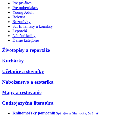
Pre prvákov
Pre pubertiakov
Young Adult
Beletria
Rozprávky
Sci-fi, fantasy a komiksy
Leporelá
Náučné knihy
Ďalšie kategórie
Životopisy a reportáže
Kuchárky
Učebnice a slovníky
Náboženstvo a ezoterika
Mapy a cestovanie
Cudzojazyčná literatúra
Knihomoľský pomocník
Spýtajte sa Sherlocka, čo čítať