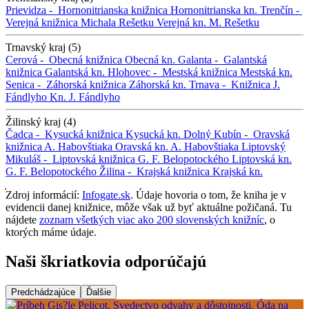
Prievidza -
Hornonitrianska knižnica
Hornonitrianska kn.
Trenčín -
Verejná knižnica Michala Rešetku
Verejná kn. M. Rešetku
Trnavský kraj (5)
Cerová -
Obecná knižnica
Obecná kn.
Galanta -
Galantská
knižnica
Galantská kn.
Hlohovec -
Mestská knižnica
Mestská kn.
Senica -
Záhorská knižnica
Záhorská kn.
Trnava -
Knižnica J.
Fándlyho
Kn. J. Fándlyho
Žilinský kraj (4)
Čadca -
Kysucká knižnica
Kysucká kn.
Dolný Kubín -
Oravská
knižnica A. Habovštiaka
Oravská kn. A. Habovštiaka
Liptovský
Mikuláš -
Liptovská knižnica G. F. Belopotockého
Liptovská kn.
G. F. Belopotockého
Žilina -
Krajská knižnica
Krajská kn.
Zdroj informácií:
Infogate.sk
. Údaje hovoria o tom, že kniha je v
evidencii danej knižnice, môže však už byť aktuálne požičaná. Tu
nájdete
zoznam všetkých viac ako 200 slovenských knižníc
, o
ktorých máme údaje.
Naši škriatkovia odporúčajú
Predchádzajúce
Ďalšie