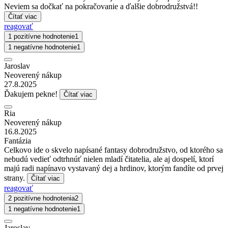
Neviem sa dočkať na pokračovanie a ďalšie dobrodružstvá!!
Čítať viac
reagovať
1 pozitívne hodnotenie
1
1 negatívne hodnotenie
1
Jaroslav
Neoverený nákup
27.8.2025
Ďakujem pekne!
Čítať viac
Ria
Neoverený nákup
16.8.2025
Fantázia
Celkovo ide o skvelo napísané fantasy dobrodružstvo, od ktorého sa
nebudú vedieť odtrhnúť nielen mladí čitatelia, ale aj dospelí, ktorí
majú radi napínavo vystavaný dej a hrdinov, ktorým fandíte od prvej
strany.
Čítať viac
reagovať
2 pozitívne hodnotenia
2
1 negatívne hodnotenie
1
Jaroslav