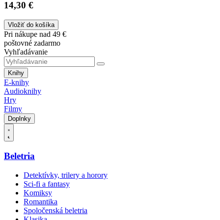
14,30 €
Vložiť do košíka
Pri nákupe nad 49 €
poštovné zadarmo
Vyhľadávanie
Knihy
E-knihy
Audioknihy
Hry
Filmy
Doplnky
Beletria
Detektívky, trilery a horory
Sci-fi a fantasy
Komiksy
Romantika
Spoločenská beletria
Klasika