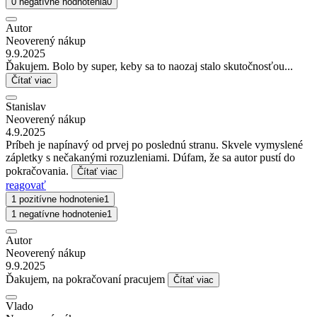
0 negatívne hodnotenia
0
Autor
Neoverený nákup
9.9.2025
Ďakujem. Bolo by super, keby sa to naozaj stalo skutočnosťou...
Čítať viac
Stanislav
Neoverený nákup
4.9.2025
Príbeh je napínavý od prvej po poslednú stranu. Skvele vymyslené
zápletky s nečakanými rozuzleniami. Dúfam, že sa autor pustí do
pokračovania.
Čítať viac
reagovať
1 pozitívne hodnotenie
1
1 negatívne hodnotenie
1
Autor
Neoverený nákup
9.9.2025
Ďakujem, na pokračovaní pracujem
Čítať viac
Vlado