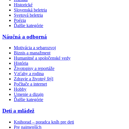
Historické
Slovenská beletria
Svetová beletria
Poézia
Ďalšie kategórie
Náučná a odborná
Motivácia a sebarozvoj
Biznis a manažment
Humanitné a spoločenské vedy
História
Životopisy a reportáže
Vzťahy a rodina
Zdravie a životný štýl
Počítače a internet
Hobby
Umenie a dizajn
Ďalšie kategórie
Deti a mládež
Knihorad – poradca kníh pre deti
Pre najmenších