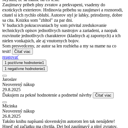
Zaujimavy pribeh plny zvratov a prekvapeni, vsadeny do
exotickych exterierov. Hrdinovia pribehu su zaujimavi a roznorodi,
citatel si ich rychlo oblubi. Autorov styl je lahky, prirodzeny, dobre
sa cita. Knizku som "zhltol" za par dni.
V buducich pokracovaniach by som privital zredukovanie
technickych opisov jednotlivych nastrojov a zariadeni, a naopak
rozvinutie jednotlivych charakterov (kladnych aj zapornych) a ich
nielen vonkajsich, ale aj vnutornych bojov.
Som presvedceny, ze autor sa len rozbieha a my sa mame na co
tesit!
Čítať viac
reagovať
1 pozitívne hodnotenie
1
1 negatívne hodnotenie
1
Jaroslav
Neoverený nákup
29.8.2025
Ďakujem za pekné hodnotenie a podnetné návrhy
Čítať viac
Micinka
Neoverený nákup
26.8.2025
Takúto knihu napísanú slovenským autorom len tak nenájdete!
Hneď od začiatku ma chytila. Dej bol zaujímavý a plný zvratov.