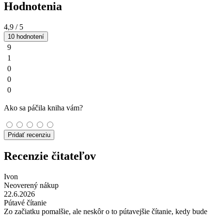
Hodnotenia
4,9
/ 5
10 hodnotení
9
1
0
0
0
Ako sa páčila kniha vám?
Pridať recenziu
Recenzie čitateľov
Ivon
Neoverený nákup
22.6.2026
Pútavé čítanie
Zo začiatku pomalšie, ale neskôr o to pútavejšie čítanie, kedy bude