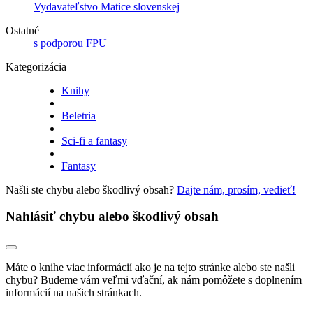
Vydavateľstvo Matice slovenskej
Ostatné
s podporou FPU
Kategorizácia
Knihy
Beletria
Sci-fi a fantasy
Fantasy
Našli ste chybu alebo škodlivý obsah?
Dajte nám, prosím, vedieť!
Nahlásiť chybu alebo škodlivý obsah
Máte o knihe viac informácií ako je na tejto stránke alebo ste našli
chybu? Budeme vám veľmi vďační, ak nám pomôžete s doplnením
informácií na našich stránkach.