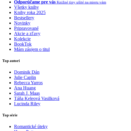
Odporúčame pre vás
Knižné tipy ušité na mieru vám
Všetky knihy
Knihy roka 2025
Bestsellery
Novinky
Pripravované
Akcie a zľavy
Kolekcie
BookTok
Mám záujem o titul
Top autori
Dominik Dán
Julie Caplin
Rebecca Yarros
Ana Huang
Sarah J. Maas
Táňa Keleová Vasilková
Lucinda Riley
Top série
Romantické úteky