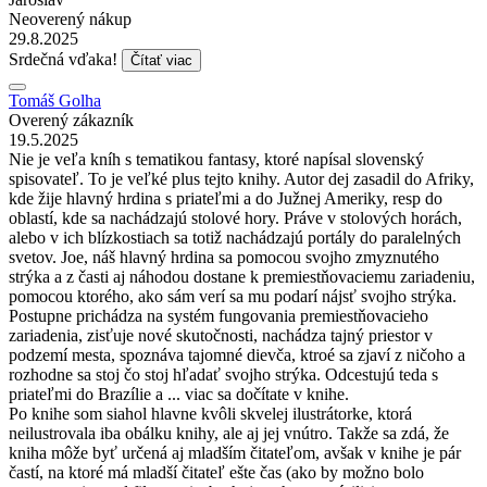
Neoverený nákup
29.8.2025
Srdečná vďaka!
Čítať viac
Tomáš Golha
Overený zákazník
19.5.2025
Nie je veľa kníh s tematikou fantasy, ktoré napísal slovenský
spisovateľ. To je veľké plus tejto knihy. Autor dej zasadil do Afriky,
kde žije hlavný hrdina s priateľmi a do Južnej Ameriky, resp do
oblastí, kde sa nachádzajú stolové hory. Práve v stolových horách,
alebo v ich blízkostiach sa totiž nachádzajú portály do paralelných
svetov. Joe, náš hlavný hrdina sa pomocou svojho zmyznutého
strýka a z časti aj náhodou dostane k premiestňovaciemu zariadeniu,
pomocou ktorého, ako sám verí sa mu podarí nájsť svojho strýka.
Postupne prichádza na systém fungovania premiestňovacieho
zariadenia, zisťuje nové skutočnosti, nachádza tajný priestor v
podzemí mesta, spoznáva tajomné dievča, ktroé sa zjaví z ničoho a
rozhodne sa stoj čo stoj hľadať svojho strýka. Odcestujú teda s
priateľmi do Brazílie a ... viac sa dočítate v knihe.
Po knihe som siahol hlavne kvôli skvelej ilustrátorke, ktorá
neilustrovala iba obálku knihy, ale aj jej vnútro. Takže sa zdá, že
kniha môže byť určená aj mladším čitateľom, avšak v knihe je pár
častí, na ktoré má mladší čitateľ ešte čas (ako by možno bolo