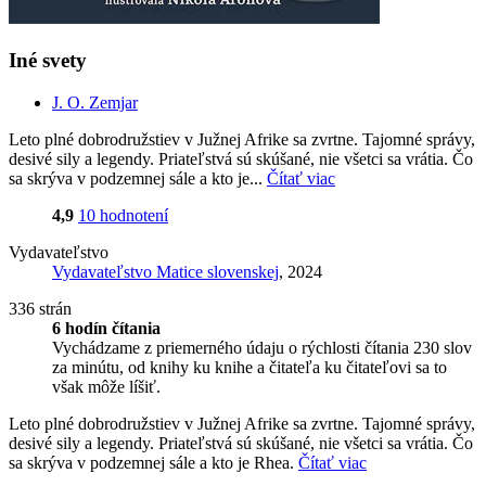
Iné svety
J. O. Zemjar
Leto plné dobrodružstiev v Južnej Afrike sa zvrtne. Tajomné správy,
desivé sily a legendy. Priateľstvá sú skúšané, nie všetci sa vrátia. Čo
sa skrýva v podzemnej sále a kto je...
Čítať viac
4,9
10 hodnotení
Vydavateľstvo
Vydavateľstvo Matice slovenskej
, 2024
336 strán
6 hodín čítania
Vychádzame z priemerného údaju o rýchlosti čítania 230 slov
za minútu, od knihy ku knihe a čitateľa ku čitateľovi sa to
však môže líšiť.
Leto plné dobrodružstiev v Južnej Afrike sa zvrtne. Tajomné správy,
desivé sily a legendy. Priateľstvá sú skúšané, nie všetci sa vrátia. Čo
sa skrýva v podzemnej sále a kto je Rhea.
Čítať viac