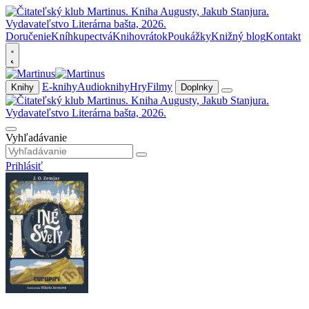
Doručenie
Kníhkupectvá
Knihovrátok
Poukážky
Knižný blog
Kontakt
E-knihy
Audioknihy
Hry
Filmy
Knihy
Doplnky
Vyhľadávanie
Prihlásiť