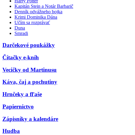
Harry Potter
Kapitán Stein a Notár Barbarič
Denník odvážneho bojka
Krimi Dominika Dána
Učím sa rozprávať
Duna
Smradi
Darčekové poukážky
Čítačky e-kníh
Vecičky od Martinusu
Káva, čaj a pochutiny
Hrnčeky a fľaše
Papiernictvo
Zápisníky a kalendáre
Hudba