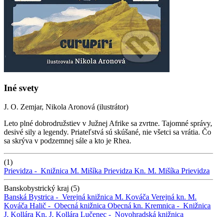
Iné svety
J. O. Zemjar, Nikola Aronová (ilustrátor)
Leto plné dobrodružstiev v Južnej Afrike sa zvrtne. Tajomné správy,
desivé sily a legendy. Priateľstvá sú skúšané, nie všetci sa vrátia. Čo
sa skrýva v podzemnej sále a kto je Rhea.
(1)
Prievidza -
Knižnica M. Mišíka Prievidza
Kn. M. Mišíka Prievidza
Banskobystrický kraj (5)
Banská Bystrica -
Verejná knižnica M. Kováča
Verejná kn. M.
Kováča
Halič -
Obecná knižnica
Obecná kn.
Kremnica -
Knižnica
J. Kollára
Kn. J. Kollára
Lučenec -
Novohradská knižnica