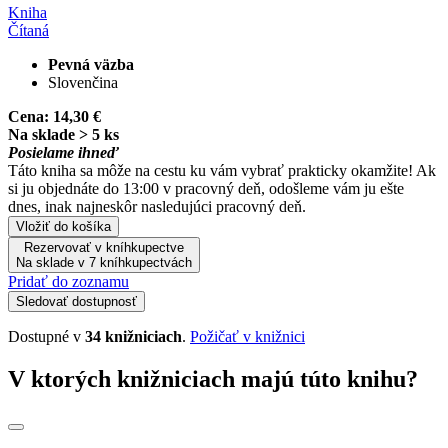
Kniha
Čítaná
Pevná väzba
Slovenčina
Cena:
14,30 €
Na sklade > 5 ks
Posielame ihneď
Táto kniha sa môže na cestu ku vám vybrať prakticky okamžite! Ak
si ju objednáte do 13:00 v pracovný deň, odošleme vám ju ešte
dnes, inak najneskôr nasledujúci pracovný deň.
Vložiť do košíka
Rezervovať v kníhkupectve
Na sklade v 7 kníhkupectvách
Pridať do zoznamu
Sledovať dostupnosť
Dostupné v
34 knižniciach
.
Požičať v knižnici
V ktorých knižniciach majú túto knihu?