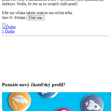
strýkovi. Verím, že Joe sa zo svojich chýb poučí.
Ešte raz vďaka takéto reakcie ma veľmi tešia.
Jaro O. Zemjar
Čítať viac
1
2
Ďalšie
1
Ďalšie
Poznáte nový čitateľský profil?