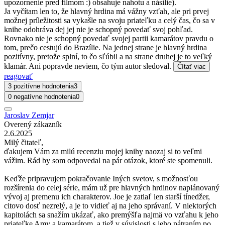
upozornenie pred filmom :) obsahuje nahotu a násilie).
Ja vyčítam len to, že hlavný hrdina má vážny vzťah, ale pri prvej
možnej príležitosti sa vykašle na svoju priateľku a celý čas, čo sa v
knihe odohráva dej jej nie je schopný povedať svoj pohľad.
Rovnako nie je schopný povedať svojej partii kamarátov pravdu o
tom, prečo cestujú do Brazílie. Na jednej strane je hlavný hrdina
pozitívny, pretože splní, to čo sľúbil a na strane druhej je to veľký
klamár. Ani popravde neviem, čo tým autor sledoval.
Čítať viac
reagovať
3 pozitívne hodnotenia
3
0 negatívne hodnotenia
0
Jaroslav Zemjar
Overený zákazník
2.6.2025
Milý čitateľ,
ďakujem Vám za milú recenziu mojej knihy naozaj si to veľmi
vážim. Rád by som odpovedal na pár otázok, ktoré ste spomenuli.
Keďže pripravujem pokračovanie Iných svetov, s možnosťou
rozšírenia do celej série, mám už pre hlavných hrdinov naplánovaný
vývoj aj premenu ich charakterov. Joe je zatiaľ len starší tínedžer,
citovo dosť nezrelý, a je to vidieť aj na jeho správaní. V niektorých
kapitolách sa snažím ukázať, ako premýšľa najmä vo vzťahu k jeho
priateľke Amy a kamarátom, a tiež v súvislosti s jeho pátraním po