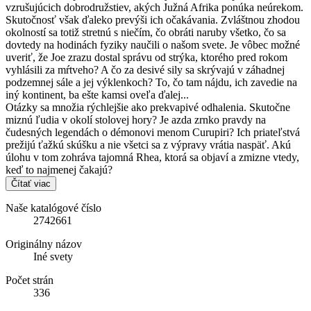
vzrušujúcich dobrodružstiev, akých Južná Afrika ponúka neúrekom.
Skutočnosť však ďaleko prevýši ich očakávania. Zvláštnou zhodou
okolností sa totiž stretnú s niečím, čo obráti naruby všetko, čo sa
dovtedy na hodinách fyziky naučili o našom svete. Je vôbec možné
uveriť, že Joe zrazu dostal správu od strýka, ktorého pred rokom
vyhlásili za mŕtveho? A čo za desivé sily sa skrývajú v záhadnej
podzemnej sále a jej výklenkoch? To, čo tam nájdu, ich zavedie na
iný kontinent, ba ešte kamsi oveľa ďalej...
Otázky sa množia rýchlejšie ako prekvapivé odhalenia. Skutočne
miznú ľudia v okolí stolovej hory? Je azda zrnko pravdy na
čudesných legendách o démonovi menom Curupiri? Ich priateľstvá
prežijú ťažkú skúšku a nie všetci sa z výpravy vrátia naspäť. Akú
úlohu v tom zohráva tajomná Rhea, ktorá sa objaví a zmizne vtedy,
keď to najmenej čakajú?
Čítať viac
Naše katalógové číslo
2742661
Originálny názov
Iné svety
Počet strán
336