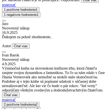
Čítať viac
reagovať
1 pozitívne hodnotenie
1
1 negatívne hodnotenie
1
Jaro
Neoverený nákup
16.9.2025
Ďakujem za pekné zhodnotenie,
Autor
Čítať viac
Ivan Barok
Neoverený nákup
4.9.2025
Výnimočná kniha na slovenskom knižnom trhu, ktorá čitateľa
zaujme svojou dynamikou a fantastikou. To čo sa nám zdalo v čase
čítania Verneoviek ako nemožné sa neskôr stalo skutočnosťou.
Podobne aj v tejto knihe sú popísané udalosti v súčasnej dobe
nerealizovateľné. Ale kto vie čo bude o pár rokov. “Iné svety”
odporúčam všetkým zvedavým a dodrodužstvachtivým čitateľom.
Čítať viac
reagovať
2 pozitívne hodnotenia
2