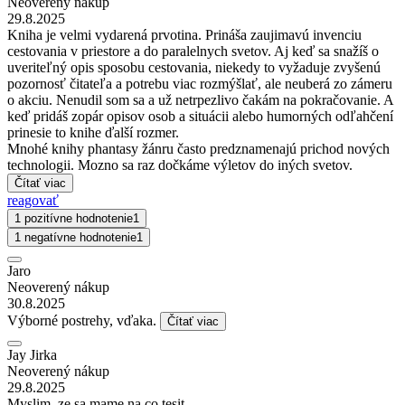
Neoverený nákup
29.8.2025
Kniha je velmi vydarená prvotina. Prináša zaujimavú invenciu
cestovania v priestore a do paralelnych svetov. Aj keď sa snažíš o
uveriteľný opis sposobu cestovania, niekedy to vyžaduje zvyšenú
pozornosť čitateľa a potrebu viac rozmýšlať, ale neuberá zo zámeru
o akciu. Nenudil som sa a už netrpezlivo čakám na pokračovanie. A
keď pridáš zopár opisov osob a situácii alebo humorných odľahčení
prinesie to knihe ďalší rozmer.
Mnohé knihy phantasy žánru často predznamenajú prichod nových
technologii. Mozno sa raz dočkáme výletov do iných svetov.
Čítať viac
reagovať
1 pozitívne hodnotenie
1
1 negatívne hodnotenie
1
Jaro
Neoverený nákup
30.8.2025
Výborné postrehy, vďaka.
Čítať viac
Jay Jirka
Neoverený nákup
29.8.2025
Myslim, ze sa mame na co tesit.