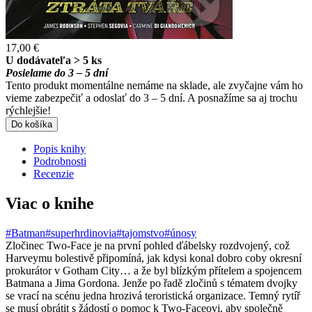
17,00 €
U dodávateľa > 5 ks
Posielame do 3 – 5 dní
Tento produkt momentálne nemáme na sklade, ale zvyčajne vám ho
vieme zabezpečiť a odoslať do 3 – 5 dní. A posnažíme sa aj trochu
rýchlejšie!
Do košíka
Popis knihy
Podrobnosti
Recenzie
Viac o knihe
#Batman
#superhrdinovia
#tajomstvo
#únosy
Zločinec Two-Face je na první pohled ďábelsky rozdvojený, což
Harveymu bolestivě připomíná, jak kdysi konal dobro coby okresní
prokurátor v Gotham City… a že byl blízkým přítelem a spojencem
Batmana a Jima Gordona. Jenže po řadě zločinů s tématem dvojky
se vrací na scénu jedna hrozivá teroristická organizace. Temný rytíř
se musí obrátit s žádostí o pomoc k Two-Faceovi, aby společně