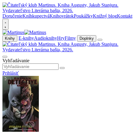
Doručenie
Kníhkupectvá
Knihovrátok
Poukážky
Knižný blog
Kontakt
E-knihy
Audioknihy
Hry
Filmy
Knihy
Doplnky
Vyhľadávanie
Prihlásiť