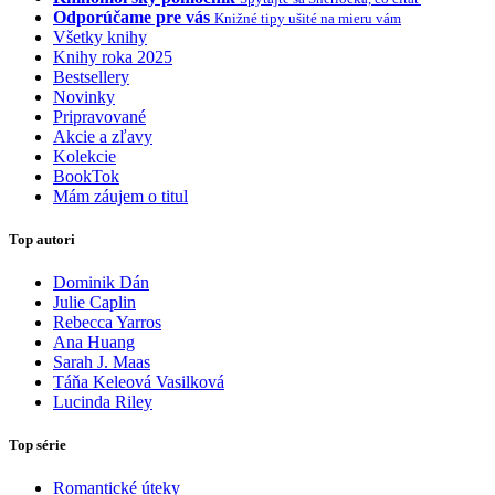
Odporúčame pre vás
Knižné tipy ušité na mieru vám
Všetky knihy
Knihy roka 2025
Bestsellery
Novinky
Pripravované
Akcie a zľavy
Kolekcie
BookTok
Mám záujem o titul
Top autori
Dominik Dán
Julie Caplin
Rebecca Yarros
Ana Huang
Sarah J. Maas
Táňa Keleová Vasilková
Lucinda Riley
Top série
Romantické úteky