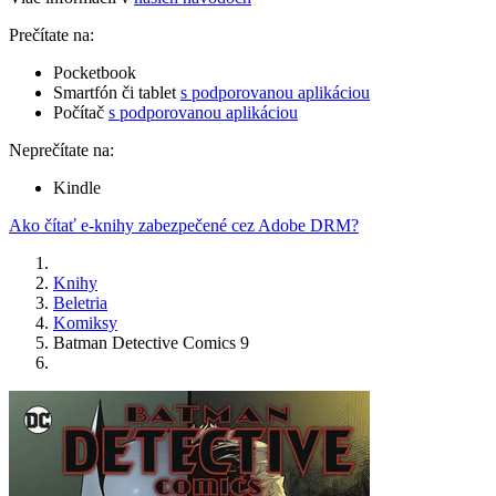
Prečítate na:
Pocketbook
Smartfón či tablet
s podporovanou aplikáciou
Počítač
s podporovanou aplikáciou
Neprečítate na:
Kindle
Ako čítať e-knihy zabezpečené cez Adobe DRM?
Knihy
Beletria
Komiksy
Batman Detective Comics 9