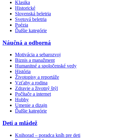
Klasika
Historické
Slovenská beletria
Svetová beletria
Poézia
Ďalšie kategórie
Náučná a odborná
Motivácia a sebarozvoj
Biznis a manažment
Humanitné a spoločenské vedy
História
Životopisy a reportáže
Vzťahy a rodina
Zdravie a životný štýl
Počítače a internet
Hobby
Umenie a dizajn
Ďalšie kategórie
Deti a mládež
Knihorad – poradca kníh pre deti