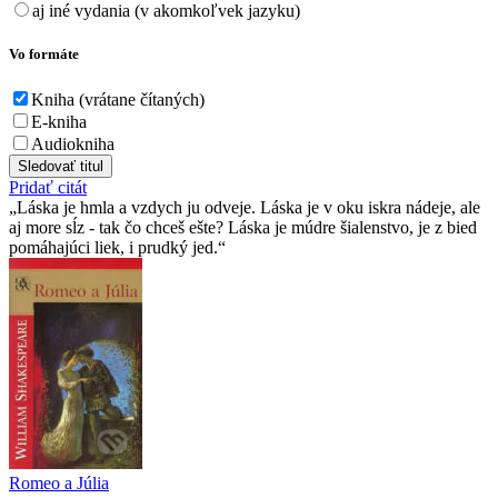
aj iné vydania (v akomkoľvek jazyku)
Vo formáte
Kniha (vrátane čítaných)
E-kniha
Audiokniha
Sledovať titul
Pridať citát
Láska je hmla a vzdych ju odveje. Láska je v oku iskra nádeje, ale
aj more sĺz - tak čo chceš ešte? Láska je múdre šialenstvo, je z bied
pomáhajúci liek, i prudký jed.
Romeo a Júlia