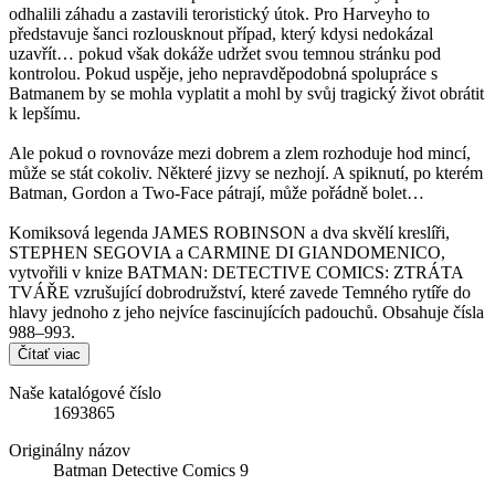
odhalili záhadu a zastavili teroristický útok. Pro Harveyho to
představuje šanci rozlousknout případ, který kdysi nedokázal
uzavřít… pokud však dokáže udržet svou temnou stránku pod
kontrolou. Pokud uspěje, jeho nepravděpodobná spolupráce s
Batmanem by se mohla vyplatit a mohl by svůj tragický život obrátit
k lepšímu.
Ale pokud o rovnováze mezi dobrem a zlem rozhoduje hod mincí,
může se stát cokoliv. Některé jizvy se nezhojí. A spiknutí, po kterém
Batman, Gordon a Two-Face pátrají, může pořádně bolet…
Komiksová legenda JAMES ROBINSON a dva skvělí kreslíři,
STEPHEN SEGOVIA a CARMINE DI GIANDOMENICO,
vytvořili v knize BATMAN: DETECTIVE COMICS: ZTRÁTA
TVÁŘE vzrušující dobrodružství, které zavede Temného rytíře do
hlavy jednoho z jeho nejvíce fascinujících padouchů. Obsahuje čísla
988–993.
Čítať viac
Naše katalógové číslo
1693865
Originálny názov
Batman Detective Comics 9