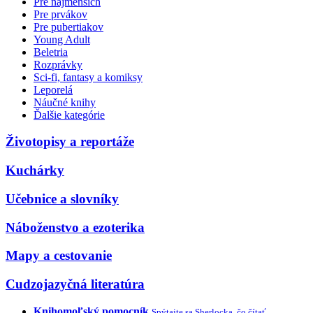
Pre najmenších
Pre prvákov
Pre pubertiakov
Young Adult
Beletria
Rozprávky
Sci-fi, fantasy a komiksy
Leporelá
Náučné knihy
Ďalšie kategórie
Životopisy a reportáže
Kuchárky
Učebnice a slovníky
Náboženstvo a ezoterika
Mapy a cestovanie
Cudzojazyčná literatúra
Knihomoľský pomocník
Spýtajte sa Sherlocka, čo čítať