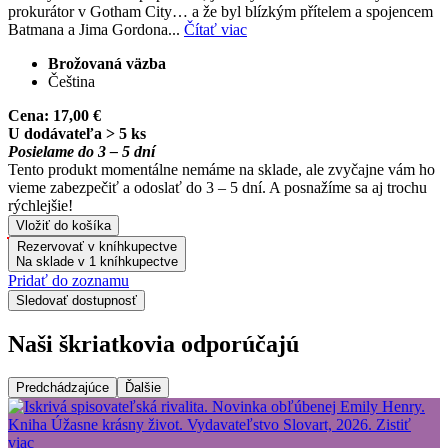
prokurátor v Gotham City… a že byl blízkým přítelem a spojencem
Batmana a Jima Gordona...
Čítať viac
Brožovaná väzba
Čeština
Cena:
17,00 €
U dodávateľa > 5 ks
Posielame do 3 – 5 dní
Tento produkt momentálne nemáme na sklade, ale zvyčajne vám ho
vieme zabezpečiť a odoslať do 3 – 5 dní. A posnažíme sa aj trochu
rýchlejšie!
Vložiť do košíka
Rezervovať v kníhkupectve
Na sklade v 1 kníhkupectve
Pridať do zoznamu
Sledovať dostupnosť
Naši škriatkovia odporúčajú
Predchádzajúce
Ďalšie