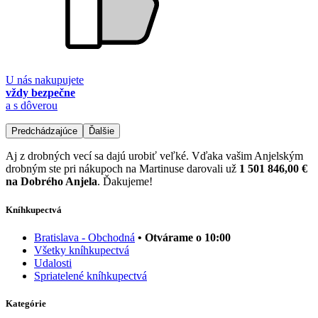
U nás nakupujete
vždy bezpečne
a s dôverou
Predchádzajúce
Ďalšie
Aj z drobných vecí sa dajú urobiť veľké. Vďaka vašim Anjelským
drobným ste pri nákupoch na Martinuse darovali už
1 501 846,00 €
na Dobrého Anjela
. Ďakujeme!
Kníhkupectvá
Bratislava - Obchodná
• Otvárame o 10:00
Všetky kníhkupectvá
Udalosti
Spriatelené kníhkupectvá
Kategórie