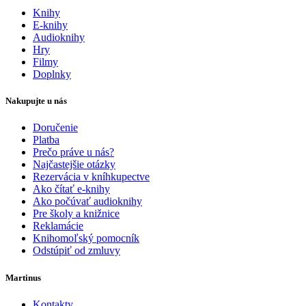
Knihy
E-knihy
Audioknihy
Hry
Filmy
Doplnky
Nakupujte u nás
Doručenie
Platba
Prečo práve u nás?
Najčastejšie otázky
Rezervácia v kníhkupectve
Ako čítať e-knihy
Ako počúvať audioknihy
Pre školy a knižnice
Reklamácie
Knihomoľský pomocník
Odstúpiť od zmluvy
Martinus
Kontakty