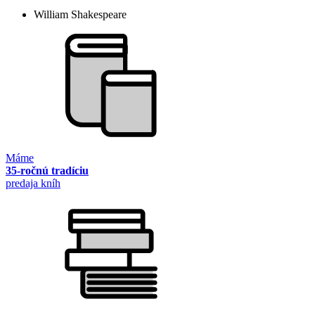
William Shakespeare
Máme
35-ročnú tradíciu
predaja kníh