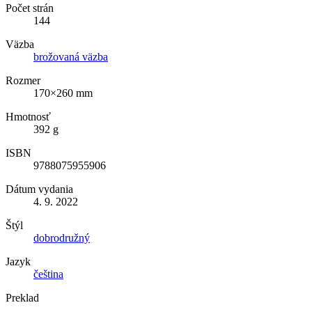
Počet strán
144
Väzba
brožovaná väzba
Rozmer
170×260 mm
Hmotnosť
392 g
ISBN
9788075955906
Dátum vydania
4. 9. 2022
Štýl
dobrodružný
Jazyk
čeština
Preklad