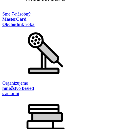
Sme 7-násobný
MasterCard
Obchodník roka
Organizujeme
množstvo besied
s autormi