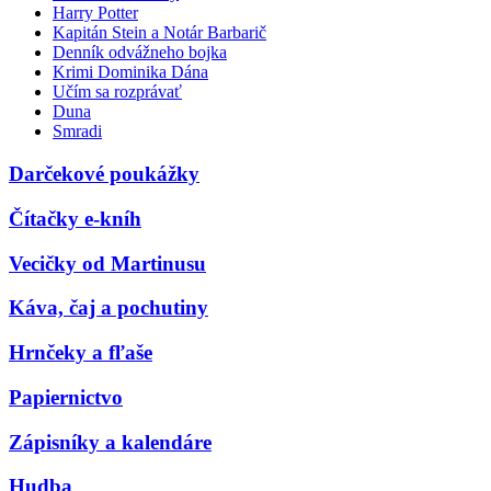
Harry Potter
Kapitán Stein a Notár Barbarič
Denník odvážneho bojka
Krimi Dominika Dána
Učím sa rozprávať
Duna
Smradi
Darčekové poukážky
Čítačky e-kníh
Vecičky od Martinusu
Káva, čaj a pochutiny
Hrnčeky a fľaše
Papiernictvo
Zápisníky a kalendáre
Hudba