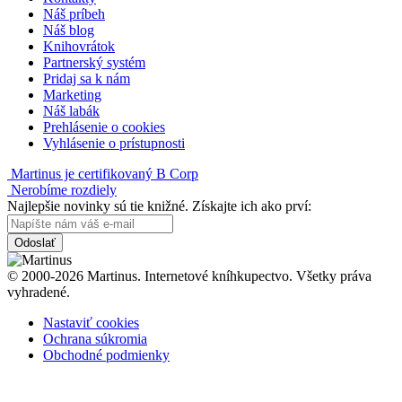
Náš príbeh
Náš blog
Knihovrátok
Partnerský systém
Pridaj sa k nám
Marketing
Náš labák
Prehlásenie o cookies
Vyhlásenie o prístupnosti
Martinus je certifikovaný B Corp
Nerobíme rozdiely
Najlepšie novinky sú tie knižné. Získajte ich ako prví:
Odoslať
© 2000-2026 Martinus. Internetové kníhkupectvo. Všetky práva
vyhradené.
Nastaviť cookies
Ochrana súkromia
Obchodné podmienky