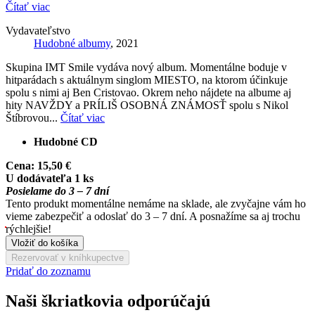
Čítať viac
Vydavateľstvo
Hudobné albumy
, 2021
Skupina IMT Smile vydáva nový album. Momentálne boduje v
hitparádach s aktuálnym singlom MIESTO, na ktorom účinkuje
spolu s nimi aj Ben Cristovao. Okrem neho nájdete na albume aj
hity NAVŽDY a PRÍLIŠ OSOBNÁ ZNÁMOSŤ spolu s Nikol
Štíbrovou...
Čítať viac
Hudobné CD
Cena:
15,50 €
U dodávateľa 1 ks
Posielame do 3 – 7 dní
Tento produkt momentálne nemáme na sklade, ale zvyčajne vám ho
vieme zabezpečiť a odoslať do 3 – 7 dní. A posnažíme sa aj trochu
rýchlejšie!
Vložiť do košíka
Rezervovať v kníhkupectve
Pridať do zoznamu
Naši škriatkovia odporúčajú