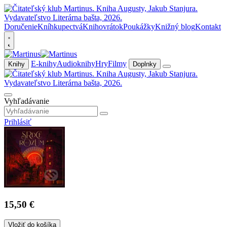
Doručenie
Kníhkupectvá
Knihovrátok
Poukážky
Knižný blog
Kontakt
E-knihy
Audioknihy
Hry
Filmy
Knihy
Doplnky
Vyhľadávanie
Prihlásiť
15,50 €
Vložiť do košíka