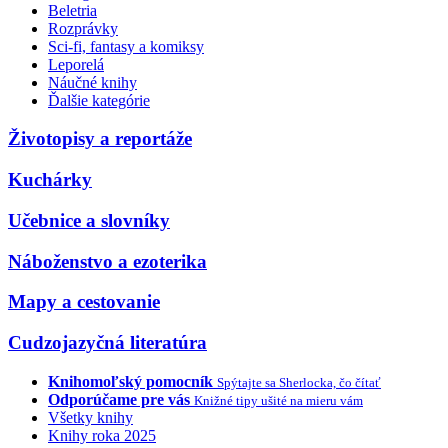
Beletria
Rozprávky
Sci-fi, fantasy a komiksy
Leporelá
Náučné knihy
Ďalšie kategórie
Životopisy a reportáže
Kuchárky
Učebnice a slovníky
Náboženstvo a ezoterika
Mapy a cestovanie
Cudzojazyčná literatúra
Knihomoľský pomocník
Spýtajte sa Sherlocka, čo čítať
Odporúčame pre vás
Knižné tipy ušité na mieru vám
Všetky knihy
Knihy roka 2025