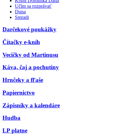
Krimi Dominika Dána
Učím sa rozprávať
Duna
Smradi
Darčekové poukážky
Čítačky e-kníh
Vecičky od Martinusu
Káva, čaj a pochutiny
Hrnčeky a fľaše
Papiernictvo
Zápisníky a kalendáre
Hudba
LP platne