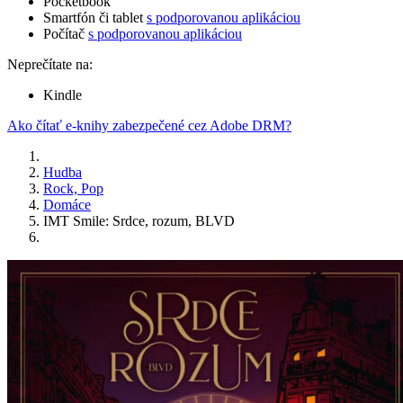
Pocketbook
Smartfón či tablet
s podporovanou aplikáciou
Počítač
s podporovanou aplikáciou
Neprečítate na:
Kindle
Ako čítať e-knihy zabezpečené cez Adobe DRM?
Hudba
Rock, Pop
Domáce
IMT Smile: Srdce, rozum, BLVD