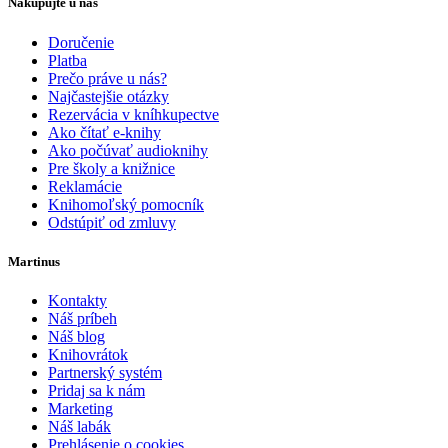
Nakupujte u nás
Doručenie
Platba
Prečo práve u nás?
Najčastejšie otázky
Rezervácia v kníhkupectve
Ako čítať e-knihy
Ako počúvať audioknihy
Pre školy a knižnice
Reklamácie
Knihomoľský pomocník
Odstúpiť od zmluvy
Martinus
Kontakty
Náš príbeh
Náš blog
Knihovrátok
Partnerský systém
Pridaj sa k nám
Marketing
Náš labák
Prehlásenie o cookies