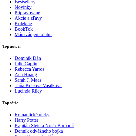
Bestsellery
Novinky
Pripravované
Akcie a zľavy
Kolekcie
BookTok
Mám záujem o titul
Top autori
Dominik Dán
Julie Caplin
Rebecca Yarros
Ana Huang
Sarah J. Maas
Táňa Keleová Vasilková
Lucinda Riley
Top série
Romantické úteky
Harry Potter
Kapitán Stein a Notár Barbarič
Denník odvážneho bojka