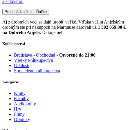
a s dôverou
Predchádzajúce
Ďalšie
Aj z drobných vecí sa dajú urobiť veľké. Vďaka vašim Anjelským
drobným ste pri nákupoch na Martinuse darovali už
1 502 059,00 €
na Dobrého Anjela
. Ďakujeme!
Kníhkupectvá
Bratislava - Obchodná
• Otvorené do 21:00
Všetky kníhkupectvá
Udalosti
Spriatelené kníhkupectvá
Kategórie
Knihy
E-knihy
Audioknihy
Hry
Filmy
Doplnky