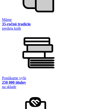
Máme
35-ročnú tradíciu
predaja kníh
Ponúkame vyše
250 000 titulov
na sklade