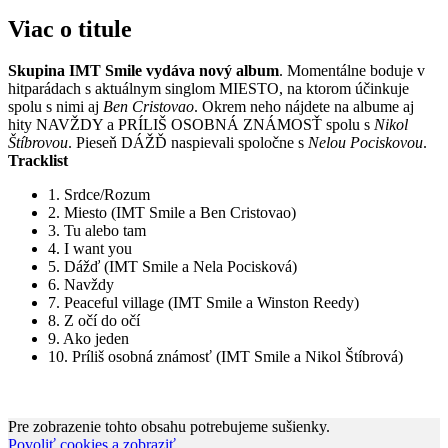
Viac o titule
Skupina IMT Smile vydáva nový album
. Momentálne boduje v
hitparádach s aktuálnym singlom MIESTO, na ktorom účinkuje
spolu s nimi aj
Ben Cristovao
. Okrem neho nájdete na albume aj
hity NAVŽDY a PRÍLIŠ OSOBNÁ ZNÁMOSŤ spolu s
Nikol
Štíbrovou
. Pieseň DÁŽĎ naspievali spoločne s
Nelou Pociskovou
.
Tracklist
1. Srdce/Rozum
2. Miesto (IMT Smile a Ben Cristovao)
3. Tu alebo tam
4. I want you
5. Dážď (IMT Smile a Nela Pocisková)
6. Navždy
7. Peaceful village (IMT Smile a Winston Reedy)
8. Z očí do očí
9. Ako jeden
10. Príliš osobná známosť (IMT Smile a Nikol Štíbrová)
Pre zobrazenie tohto obsahu potrebujeme sušienky.
Povoliť cookies a zobraziť