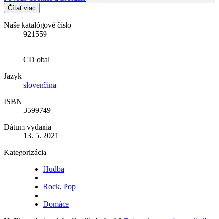
Čítať viac
Naše katalógové číslo
921559
CD obal
Jazyk
slovenčina
ISBN
3599749
Dátum vydania
13. 5. 2021
Kategorizácia
Hudba
Rock, Pop
Domáce