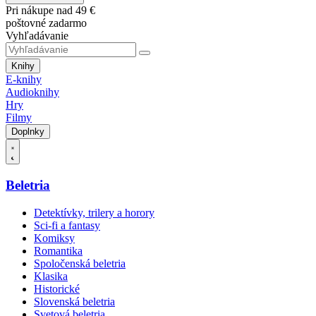
Pri nákupe nad 49 €
poštovné zadarmo
Vyhľadávanie
Knihy
E-knihy
Audioknihy
Hry
Filmy
Doplnky
Beletria
Detektívky, trilery a horory
Sci-fi a fantasy
Komiksy
Romantika
Spoločenská beletria
Klasika
Historické
Slovenská beletria
Svetová beletria