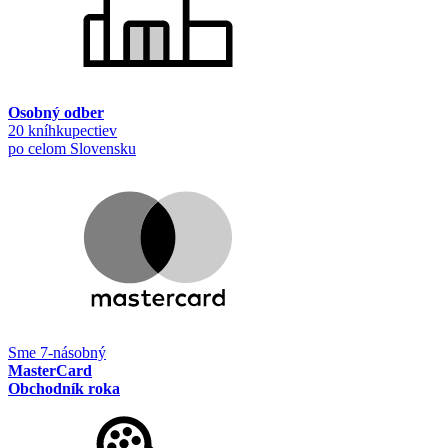
Osobný odber
20 kníhkupectiev
po celom Slovensku
Sme 7-násobný
MasterCard
Obchodník roka