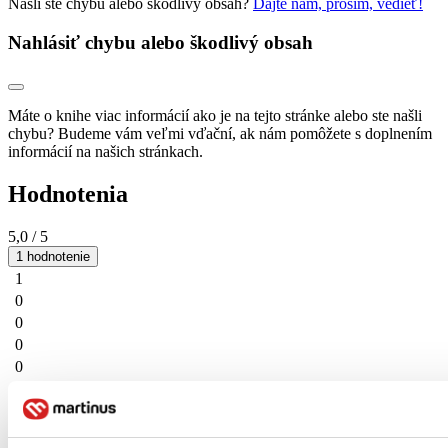
Našli ste chybu alebo škodlivý obsah?
Dajte nám, prosím, vedieť!
Nahlásiť chybu alebo škodlivý obsah
Máte o knihe viac informácií ako je na tejto stránke alebo ste našli
chybu? Budeme vám veľmi vďační, ak nám pomôžete s doplnením
informácií na našich stránkach.
Hodnotenia
5,0
/ 5
1 hodnotenie
1
0
0
0
0
Ako sa páčil album vám?