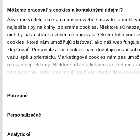
Pridať recenziu
Môžeme pracovať s cookies a kontaktnými údajmi?
Recenzie čitateľov
Aby sme vedeli, ako sa na našom webe správate, a mohli vá
najlepšie tipy na knihy, zbierame cookies. Niektoré sú naoza
Tomáš PIVKO
nich by naša stránka vôbec nefungovala. Okrem toho použí
Neoverený nákup
13.6.2021
cookies, ktoré nám umožňujú zisťovať, ako náš web funguje,
CD IMT Smile
zlepšovať. Personalizačné cookies nám dovoľujú prispôsobo
Výborný album, manželka počúva od rána do večera a pospevuje si
vašu lepšiu orientáciu. Marketingové cookies nám zas umož
pri tom. Ostatne ako všetky predchádzajúce albumy od IMT Smile.
relevantnej reklamy. Niektoré údaje zdieľame aj s tretími str
Čítať viac
reagovať
nám pomohlo, keby sme mohli používať všetky tieto cookie
1 pozitívne hodnotenie
1
0 negatívne hodnotenia
0
Výber
Potrebné
súhlasu
Personalizačné
Analytické