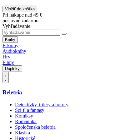
Vložiť do košíka
Pri nákupe nad 49 €
poštovné zadarmo
Vyhľadávanie
Knihy
E-knihy
Audioknihy
Hry
Filmy
Doplnky
Beletria
Detektívky, trilery a horory
Sci-fi a fantasy
Komiksy
Romantika
Spoločenská beletria
Klasika
Historické