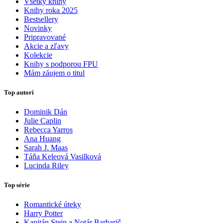
Všetky knihy
Knihy roka 2025
Bestsellery
Novinky
Pripravované
Akcie a zľavy
Kolekcie
Knihy s podporou FPU
Mám záujem o titul
Top autori
Dominik Dán
Julie Caplin
Rebecca Yarros
Ana Huang
Sarah J. Maas
Táňa Keleová Vasilková
Lucinda Riley
Top série
Romantické úteky
Harry Potter
Kapitán Stein a Notár Barbarič