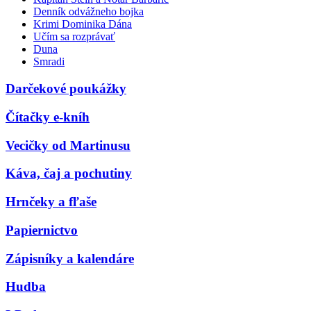
Denník odvážneho bojka
Krimi Dominika Dána
Učím sa rozprávať
Duna
Smradi
Darčekové poukážky
Čítačky e-kníh
Vecičky od Martinusu
Káva, čaj a pochutiny
Hrnčeky a fľaše
Papiernictvo
Zápisníky a kalendáre
Hudba