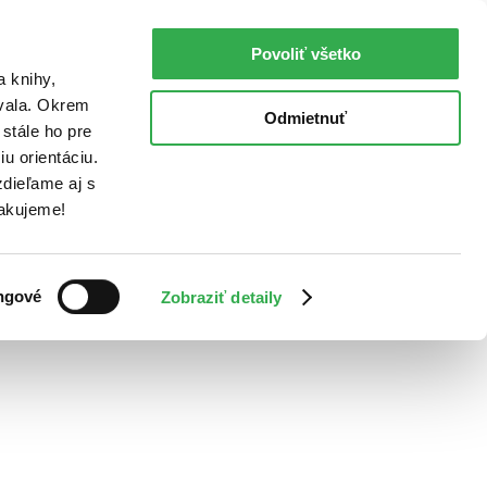
Povoliť všetko
a knihy,
ovala. Okrem
Odmietnuť
stále ho pre
u orientáciu.
dieľame aj s
Ďakujeme!
ngové
Zobraziť detaily