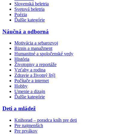
Slovenská beletria
Svetová beletria
Poézia
Ďalšie kategórie
Náučná a odborná
Motivácia a sebarozvoj
Biznis a manažment
Humanitné a spoločenské vedy
História
Životopisy a reportáže
Vzťahy a rodina
Zdravie a životný štýl
Počítače a internet
Hobby
Umenie a dizajn
Ďalšie kategórie
Deti a mládež
Knihorad – poradca kníh pre deti
Pre najmenších
Pre prvákov