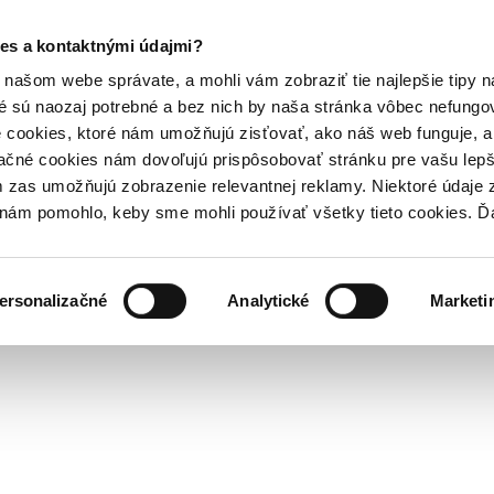
es a kontaktnými údajmi?
našom webe správate, a mohli vám zobraziť tie najlepšie tipy n
é sú naozaj potrebné a bez nich by naša stránka vôbec nefung
 cookies, ktoré nám umožňujú zisťovať, ako náš web funguje, a 
ačné cookies nám dovoľujú prispôsobovať stránku pre vašu lepši
zas umožňujú zobrazenie relevantnej reklamy. Niektoré údaje z
y nám pomohlo, keby sme mohli používať všetky tieto cookies. 
ersonalizačné
Analytické
Marketi