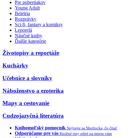
Pre pubertiakov
Young Adult
Beletria
Rozprávky
Sci-fi, fantasy a komiksy
Leporelá
Náučné knihy
Ďalšie kategórie
Životopisy a reportáže
Kuchárky
Učebnice a slovníky
Náboženstvo a ezoterika
Mapy a cestovanie
Cudzojazyčná literatúra
Knihomoľský pomocník
Spýtajte sa Sherlocka, čo čítať
Odporúčame pre vás
Knižné tipy ušité na mieru vám