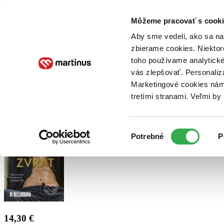
Doručenie
Kníhkupectvá
Knihovrátok
Poukážky
Knižný blog
Kontakt
Môžeme pracovať s cooki
Aby sme vedeli, ako sa na 
zbierame cookies. Niektor
E-knihy
Audioknihy
Hry
Filmy
Knihy
Doplnky
toho používame analytické
vás zlepšovať. Personaliz
Vyhľadávanie
Marketingové cookies nám 
tretími stranami. Veľmi b
Prihlásiť
Výber
Potrebné
P
súhlasu
14,30 €