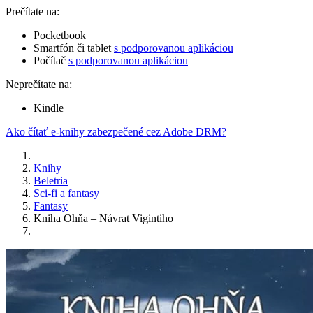
Prečítate na:
Pocketbook
Smartfón či tablet
s podporovanou aplikáciou
Počítač
s podporovanou aplikáciou
Neprečítate na:
Kindle
Ako čítať e-knihy zabezpečené cez Adobe DRM?
Knihy
Beletria
Sci-fi a fantasy
Fantasy
Kniha Ohňa – Návrat Vigintiho