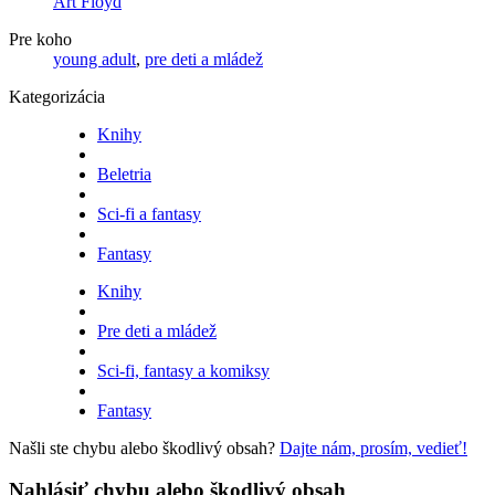
Art Floyd
Pre koho
young adult
,
pre deti a mládež
Kategorizácia
Knihy
Beletria
Sci-fi a fantasy
Fantasy
Knihy
Pre deti a mládež
Sci-fi, fantasy a komiksy
Fantasy
Našli ste chybu alebo škodlivý obsah?
Dajte nám, prosím, vedieť!
Nahlásiť chybu alebo škodlivý obsah