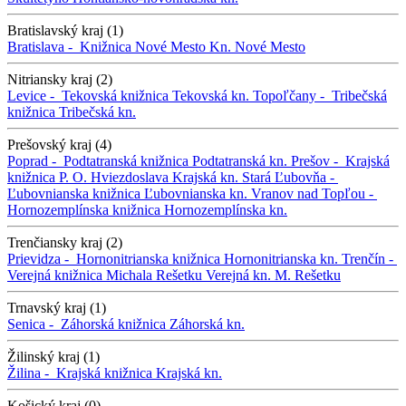
Bratislavský kraj (1)
Bratislava -
Knižnica Nové Mesto
Kn. Nové Mesto
Nitriansky kraj (2)
Levice -
Tekovská knižnica
Tekovská kn.
Topoľčany -
Tribečská
knižnica
Tribečská kn.
Prešovský kraj (4)
Poprad -
Podtatranská knižnica
Podtatranská kn.
Prešov -
Krajská
knižnica P. O. Hviezdoslava
Krajská kn.
Stará Ľubovňa -
Ľubovnianska knižnica
Ľubovnianska kn.
Vranov nad Topľou -
Hornozemplínska knižnica
Hornozemplínska kn.
Trenčiansky kraj (2)
Prievidza -
Hornonitrianska knižnica
Hornonitrianska kn.
Trenčín -
Verejná knižnica Michala Rešetku
Verejná kn. M. Rešetku
Trnavský kraj (1)
Senica -
Záhorská knižnica
Záhorská kn.
Žilinský kraj (1)
Žilina -
Krajská knižnica
Krajská kn.
Košický kraj (0)