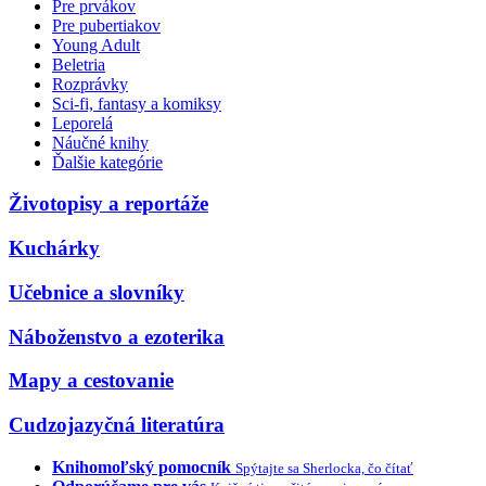
Pre prvákov
Pre pubertiakov
Young Adult
Beletria
Rozprávky
Sci-fi, fantasy a komiksy
Leporelá
Náučné knihy
Ďalšie kategórie
Životopisy a reportáže
Kuchárky
Učebnice a slovníky
Náboženstvo a ezoterika
Mapy a cestovanie
Cudzojazyčná literatúra
Knihomoľský pomocník
Spýtajte sa Sherlocka, čo čítať