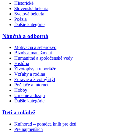
Historické
Slovenská beletria
Svetová beletria
Poézia
Ďalšie kategórie
Náučná a odborná
Motivácia a sebarozvoj
Biznis a manažment
Humanitné a spoločenské vedy
História
Životopisy a reportáže
Vzťahy a rodina
Zdravie a životný štýl
Počítače a internet
Hobby
Umenie a dizajn
Ďalšie kategórie
Deti a mládež
Knihorad – poradca kníh pre deti
Pre najmenších