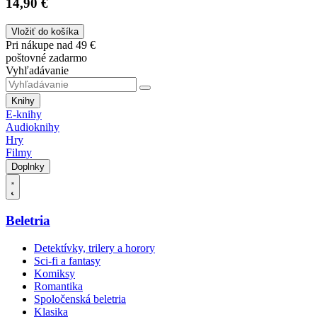
14,90 €
Vložiť do košíka
Pri nákupe nad 49 €
poštovné zadarmo
Vyhľadávanie
Knihy
E-knihy
Audioknihy
Hry
Filmy
Doplnky
Beletria
Detektívky, trilery a horory
Sci-fi a fantasy
Komiksy
Romantika
Spoločenská beletria
Klasika