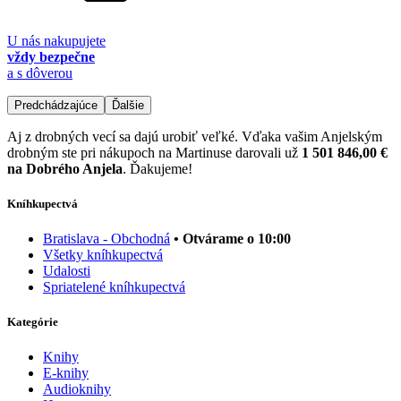
U nás nakupujete
vždy bezpečne
a s dôverou
Predchádzajúce
Ďalšie
Aj z drobných vecí sa dajú urobiť veľké. Vďaka vašim Anjelským
drobným ste pri nákupoch na Martinuse darovali už
1 501 846,00 €
na Dobrého Anjela
. Ďakujeme!
Kníhkupectvá
Bratislava - Obchodná
• Otvárame o 10:00
Všetky kníhkupectvá
Udalosti
Spriatelené kníhkupectvá
Kategórie
Knihy
E-knihy
Audioknihy