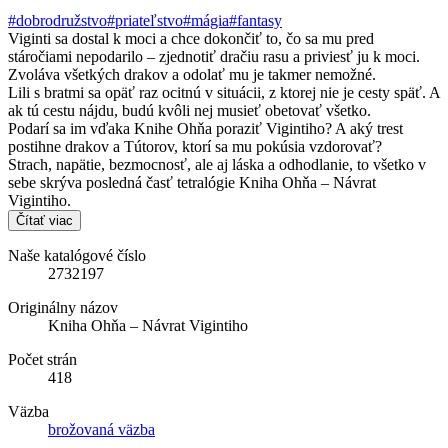
#dobrodružstvo
#priateľstvo
#mágia
#fantasy
Viginti sa dostal k moci a chce dokončiť to, čo sa mu pred
stáročiami nepodarilo – zjednotiť dračiu rasu a priviesť ju k moci.
Zvoláva všetkých drakov a odolať mu je takmer nemožné.
Lili s bratmi sa opäť raz ocitnú v situácii, z ktorej nie je cesty späť. A
ak tú cestu nájdu, budú kvôli nej musieť obetovať všetko.
Podarí sa im vďaka Knihe Ohňa poraziť Vigintiho? A aký trest
postihne drakov a Tútorov, ktorí sa mu pokúsia vzdorovať?
Strach, napätie, bezmocnosť, ale aj láska a odhodlanie, to všetko v
sebe skrýva posledná časť tetralógie Kniha Ohňa – Návrat
Vigintiho.
Čítať viac
Naše katalógové číslo
2732197
Originálny názov
Kniha Ohňa – Návrat Vigintiho
Počet strán
418
Väzba
brožovaná väzba