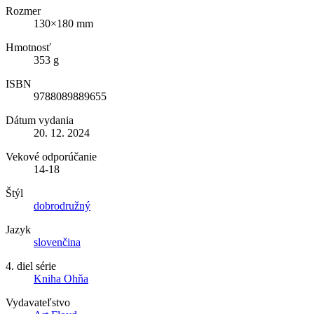
Rozmer
130×180 mm
Hmotnosť
353 g
ISBN
9788089889655
Dátum vydania
20. 12. 2024
Vekové odporúčanie
14-18
Štýl
dobrodružný
Jazyk
slovenčina
4. diel série
Kniha Ohňa
Vydavateľstvo