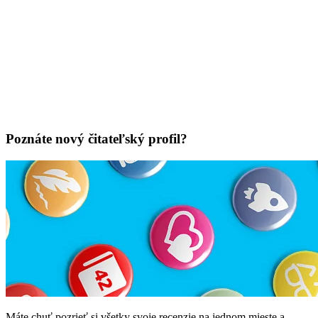
Poznáte nový čitateľský profil?
Máte chuť pozrieť si všetky svoje recenzie na jednom mieste a