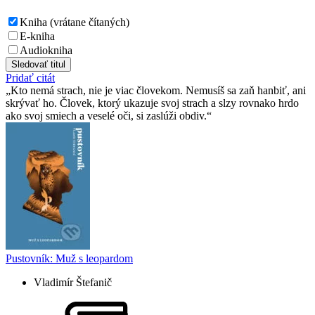
Kniha (vrátane čítaných)
E-kniha
Audiokniha
Sledovať titul
Pridať citát
Kto nemá strach, nie je viac človekom. Nemusíš sa zaň hanbiť, ani
skrývať ho. Človek, ktorý ukazuje svoj strach a slzy rovnako hrdo
ako svoj smiech a veselé oči, si zaslúži obdiv.
Pustovník: Muž s leopardom
Vladimír Štefanič