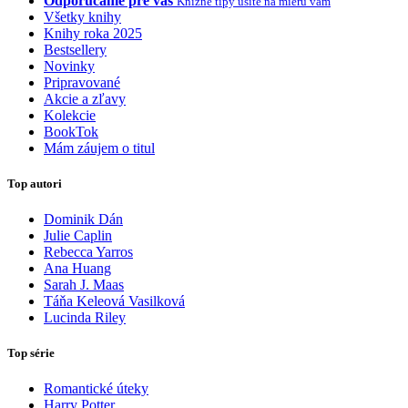
Odporúčame pre vás
Knižné tipy ušité na mieru vám
Všetky knihy
Knihy roka 2025
Bestsellery
Novinky
Pripravované
Akcie a zľavy
Kolekcie
BookTok
Mám záujem o titul
Top autori
Dominik Dán
Julie Caplin
Rebecca Yarros
Ana Huang
Sarah J. Maas
Táňa Keleová Vasilková
Lucinda Riley
Top série
Romantické úteky
Harry Potter