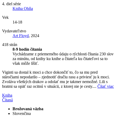
4. diel série
Kniha Ohňa
Vek
14-18
Vydavateľstvo
Art Floyd
, 2024
418 strán
8-9 hodín čítania
Vychádzame z priemerného údaju o rýchlosti čítania 230 slov
za minútu, od knihy ku knihe a čitateľa ku čitateľovi sa to
však môže líšiť.
Viginti sa dostal k moci a chce dokončiť to, čo sa mu pred
stáročiami nepodarilo – zjednotiť dračiu rasu a priviesť ju k moci.
Zvoláva všetkých drakov a odolať mu je takmer nemožné. Lili s
bratmi sa opäť raz ocitnú v situácii, z ktorej nie je cesty....
Čítať viac
Kniha
Čítaná
Brožovaná väzba
Slovenčina