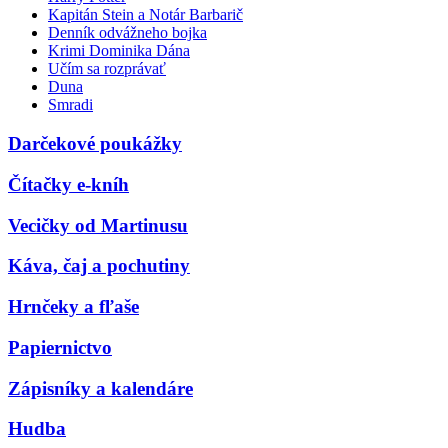
Kapitán Stein a Notár Barbarič
Denník odvážneho bojka
Krimi Dominika Dána
Učím sa rozprávať
Duna
Smradi
Darčekové poukážky
Čítačky e-kníh
Vecičky od Martinusu
Káva, čaj a pochutiny
Hrnčeky a fľaše
Papiernictvo
Zápisníky a kalendáre
Hudba