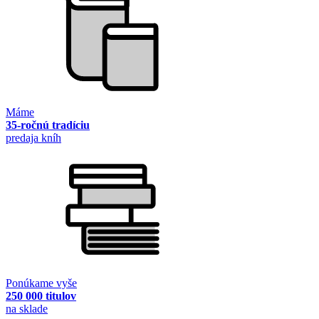
Máme
35-ročnú tradíciu
predaja kníh
Ponúkame vyše
250 000 titulov
na sklade