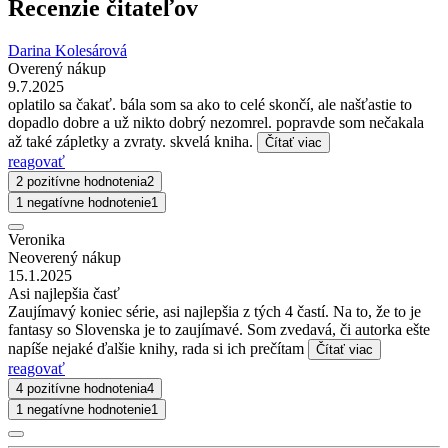
Recenzie čitateľov
Darina Kolesárová
Overený nákup
9.7.2025
oplatilo sa čakať. bála som sa ako to celé skončí, ale našťastie to
dopadlo dobre a už nikto dobrý nezomrel. popravde som nečakala
až také zápletky a zvraty. skvelá kniha.
Čítať viac
reagovať
2 pozitívne hodnotenia
2
1 negatívne hodnotenie
1
Veronika
Neoverený nákup
15.1.2025
Asi najlepšia časť
Zaujímavý koniec série, asi najlepšia z tých 4 častí. Na to, že to je
fantasy so Slovenska je to zaujímavé. Som zvedavá, či autorka ešte
napíše nejaké ďalšie knihy, rada si ich prečítam
Čítať viac
reagovať
4 pozitívne hodnotenia
4
1 negatívne hodnotenie
1