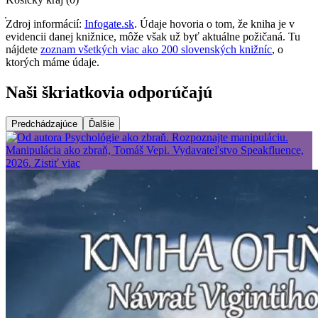
Zdroj informácií:
Infogate.sk
. Údaje hovoria o tom, že kniha je v
evidencii danej knižnice, môže však už byť aktuálne požičaná. Tu
nájdete
zoznam všetkých viac ako 200 slovenských knižníc
, o
ktorých máme údaje.
Naši škriatkovia odporúčajú
Predchádzajúce
Ďalšie