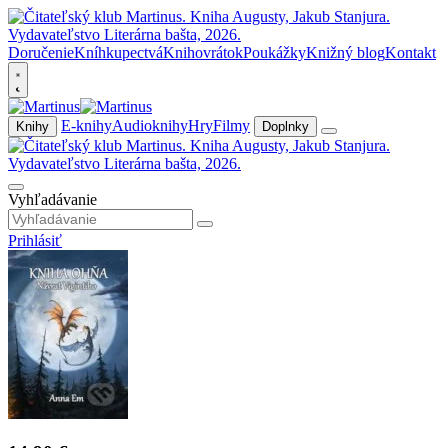
Doručenie
Kníhkupectvá
Knihovrátok
Poukážky
Knižný blog
Kontakt
E-knihy
Audioknihy
Hry
Filmy
Knihy
Doplnky
Vyhľadávanie
Prihlásiť