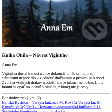
Kniha Ohňa – Návrat Vigintiho
Anna Em
Viginti sa dostal k moci a chce dokončiť to, čo sa mu pred
stáročiami nepodarilo – zjednotiť dračiu rasu a priviesť ju k moci.
Zvoláva všetkých drakov a odolať mu je takmer nemožné. Lili s
bratmi sa opäť raz ocitnú v situácii, z ktorej nie je cesty....
Banskobystrický kraj (2)
Banská Bystrica -
Verejná knižnica M. Kováča
Verejná kn. M.
Kováča
Veľký Krtíš -
Hontiansko-novohradská knižnica A.H.
Škultétyho
Hontiansko-novohradská kn.