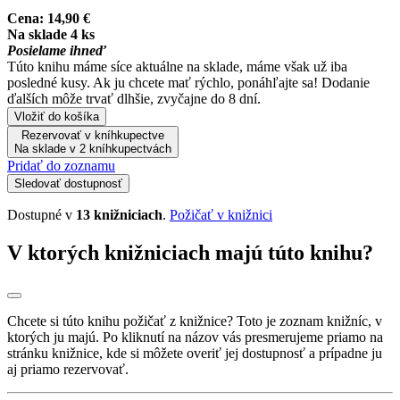
Cena:
14,90 €
Na sklade 4 ks
Posielame ihneď
Túto knihu máme síce aktuálne na sklade, máme však už iba
posledné kusy. Ak ju chcete mať rýchlo, ponáhľajte sa! Dodanie
ďalších môže trvať dlhšie, zvyčajne do 8 dní.
Vložiť do košíka
Rezervovať v kníhkupectve
Na sklade v 2 kníhkupectvách
Pridať do zoznamu
Sledovať dostupnosť
Dostupné v
13 knižniciach
.
Požičať v knižnici
V ktorých knižniciach majú túto knihu?
Chcete si túto knihu požičať z knižnice? Toto je zoznam knižníc, v
ktorých ju majú. Po kliknutí na názov vás presmerujeme priamo na
stránku knižnice, kde si môžete overiť jej dostupnosť a prípadne ju
aj priamo rezervovať.