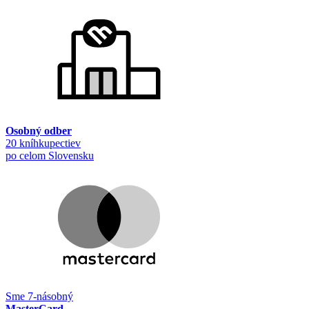
Osobný odber
20 kníhkupectiev
po celom Slovensku
Sme 7-násobný
MasterCard