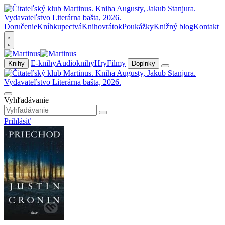
Doručenie
Kníhkupectvá
Knihovrátok
Poukážky
Knižný blog
Kontakt
E-knihy
Audioknihy
Hry
Filmy
Knihy
Doplnky
Vyhľadávanie
Prihlásiť