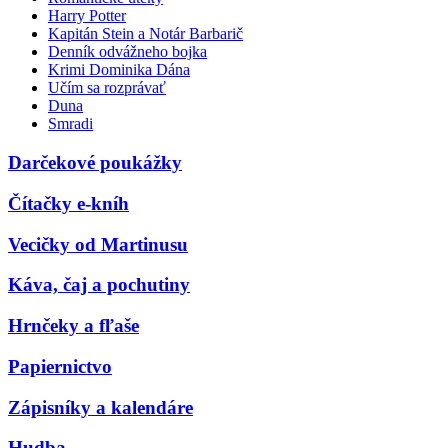
Harry Potter
Kapitán Stein a Notár Barbarič
Denník odvážneho bojka
Krimi Dominika Dána
Učím sa rozprávať
Duna
Smradi
Darčekové poukážky
Čítačky e-kníh
Vecičky od Martinusu
Káva, čaj a pochutiny
Hrnčeky a fľaše
Papiernictvo
Zápisníky a kalendáre
Hudba