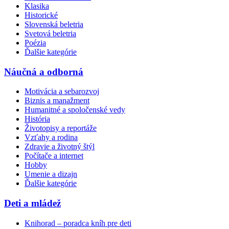
Klasika
Historické
Slovenská beletria
Svetová beletria
Poézia
Ďalšie kategórie
Náučná a odborná
Motivácia a sebarozvoj
Biznis a manažment
Humanitné a spoločenské vedy
História
Životopisy a reportáže
Vzťahy a rodina
Zdravie a životný štýl
Počítače a internet
Hobby
Umenie a dizajn
Ďalšie kategórie
Deti a mládež
Knihorad – poradca kníh pre deti