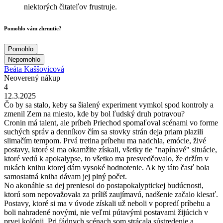
niektorých čitateľov frustruje.
Pomohlo vám zhrnutie?
Pomohlo
Nepomohlo
Beáta Kaššovicová
Neoverený nákup
4
12.3.2025
Čo by sa stalo, keby sa šialený experiment vymkol spod kontroly a
zmenil Zem na miesto, kde by bol ľudský druh potravou?
Cronin má talent, ale príbeh Priechod spomaľoval scénami vo forme
suchých správ a denníkov čím sa stovky strán deja priam plazili
slimačím tempom. Prvá tretina príbehu ma nadchla, emócie, živé
postavy, ktoré si ma okamžite získali, všetky tie "napínavé" situácie,
ktoré vedú k apokalypse, to všetko ma presvedčovalo, že držím v
rukách knihu ktorej dám vysoké hodnotenie. Ak by táto časť bola
samostatná kniha dávam jej plný počet.
No akonáhle sa dej preniesol do postapokalyptickej budúcnosti,
ktorú som nepovažovala za príliš zaujímavú, nadšenie začalo klesať.
Postavy, ktoré si ma v úvode získali už neboli v popredí príbehu a
boli nahradené novými, nie veľmi pútavými postavami žijúcich v
prvej kolónii. Pri fádnych scénach som strácala sústredenie a