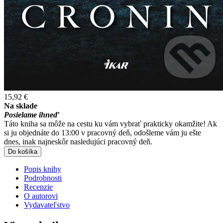
15,92 €
Na sklade
Posielame ihneď
Táto kniha sa môže na cestu ku vám vybrať prakticky okamžite! Ak
si ju objednáte do 13:00 v pracovný deň, odošleme vám ju ešte
dnes, inak najneskôr nasledujúci pracovný deň.
Do košíka
Popis knihy
Podrobnosti
Recenzie
O autorovi
Vydavateľstvo