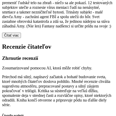
premeniť ľudské telo na zbraň - niečo sa ale pokazí. 12 testovaných
subjektov utečie a roznesie vírus meniaci ľudí na nenásytné,
smrtiace a takmer nezničiteľné bytosti. Trinásty subjekt - malé
dievča Amy - zachráni agent FBI a spolu utečú do hôr. Svet
zasiahne obrovská katastrofa a zdá sa, že jedinou nádejou sa stáva
záhadná Amy. (Nie len) Fantasy nadšenci si určite prídu na svoje :)
Čítať viac
Recenzie čitateľov
Zhrnutie recenzií
Zosumarizované pomocou AI, ktorá môže robiť chyby.
Priechod má silný, napínavý začiatok a bohaté budovanie sveta,
ktoré mnohých čitateľov doslova pohltilo. Mnohé recenzie chvália
sugestívnu atmosféru, prepracované postavy a silný záujem
pokračovať v trilógii. Kritika sa sústreďuje na veľkú dĺžku,
spomalenie deja v strednej časti a rozvláčne opisy, ktoré niektorých
odradili. Kniha končí otvorene a pripravuje pôdu na ďalšie diely
série.
Čitatelia oceňujú