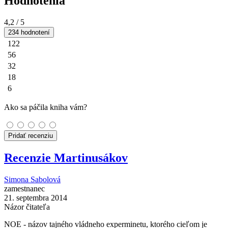
Hodnotenia
4,2
/ 5
234 hodnotení
122
56
32
18
6
Ako sa páčila kniha vám?
Pridať recenziu
Recenzie Martinusákov
Simona Sabolová
zamestnanec
21. septembra 2014
Názor čitateľa
NOE - názov tajného vládneho experminetu, ktorého cieľom je