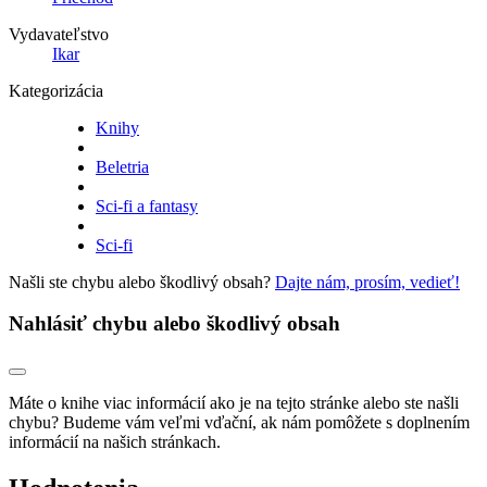
Vydavateľstvo
Ikar
Kategorizácia
Knihy
Beletria
Sci-fi a fantasy
Sci-fi
Našli ste chybu alebo škodlivý obsah?
Dajte nám, prosím, vedieť!
Nahlásiť chybu alebo škodlivý obsah
Máte o knihe viac informácií ako je na tejto stránke alebo ste našli
chybu? Budeme vám veľmi vďační, ak nám pomôžete s doplnením
informácií na našich stránkach.