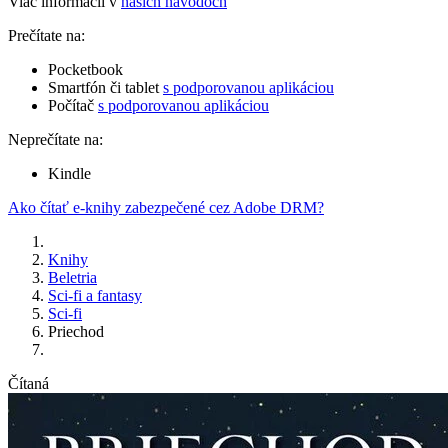
Viac informácií v
našich návodoch
Prečítate na:
Pocketbook
Smartfón či tablet
s podporovanou aplikáciou
Počítač
s podporovanou aplikáciou
Neprečítate na:
Kindle
Ako čítať e-knihy zabezpečené cez Adobe DRM?
Knihy
Beletria
Sci-fi a fantasy
Sci-fi
Priechod
Čítaná