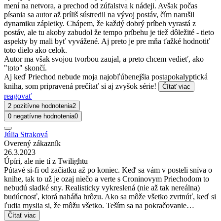
mení na netvora, a prechod od zúfalstva k nádeji. Avšak počas
písania sa autor až príliš sústredil na vývoj postáv, čím narušil
dynamiku zápletky. Chápem, že každý dobrý príbeh vyrastá z
postáv, ale tu akoby zabudol že tempo príbehu je tiež dôležité - tieto
aspekty by mali byť vyvážené. Aj preto je pre mňa ťažké hodnotiť
toto dielo ako celok.
Autor ma však svojou tvorbou zaujal, a preto chcem vedieť, ako
"toto" skončí.
Aj keď Priechod nebude moja najobľúbenejšia postapokalyptická
kniha, som pripravená prečítať si aj zvyšok série!
Čítať viac
reagovať
2 pozitívne hodnotenia
2
0 negatívne hodnotenia
0
Júlia Straková
Overený zákazník
26.3.2023
Úpíri, ale nie tí z Twilightu
Pútavé si-fi od začiatku až po koniec. Keď sa vám v posteli sníva o
knihe, tak to už je ozaj niečo a verte s Croninovym Priechodom to
nebudú sladké sny. Realisticky vykreslená (nie až tak nereálna)
budúcnosť, ktorá naháňa hrôzu. Ako sa môže všetko zvrtnúť, keď si
ľudia myslia si, že môžu všetko. Teším sa na pokračovanie…
Čítať viac