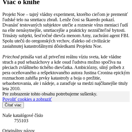
Viac o knihe
Projekt Noe – tajný vládny experiment, ktorého cieľom je premeniť
ľudské telo na smrtiacu zbraň. Lenže čosi sa škaredo pokazí.
Dvanásť testovaných subjektov utečie a roznesie vírus meniaci ľudí
na ešte nenásytnejšie, smrtiacejšie a prakticky nezničiteľné bytosti.
Trinásty subjekt, šesťročné dievča menom Amy, zachráni agent FBI.
Spolu utečú do oregonských vrchov, ďaleko od civilizácie
zasiahnutej katastrofálnymi dôsledkami Projektu Noe.
Priechod
prináša vari až priveľmi reálnu víziu sveta, kde vládne
strach a pud sebazáchovy a kde osud ľudstva možno spočíva na
pleciach zvláštneho tichého dievčatka. Ambiciózny, silný príbeh z
pera oceňovaného a rešpektovaného autora Justina Cronina epickým
rozmachom zahŕňa prvky katastrofy a boja o prežitie,
sebaobetovania, ale i nádeje, a zaraďuje sa medzi najčítanejšie tituly
leta 2010.
Pre zobrazenie tohto obsahu potrebujeme sušienky.
Povoliť cookies a zobraziť
Čítať viac
Naše katalógové číslo
755103
Originálny názov