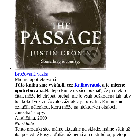
Brožovaná väzba
Mierne opotrebovaná
Túto knihu sme vykúpili cez
Knihovrátok
a je mierne
opotrebovaná.
Na tejto knihe už síce poznať, že ju niekto
čítal, môže jej chýbať prebal, nie je však poškodená tak, aby
to akokoľvek znižovalo zážitok z jej obsahu. Knihu sme
označili nálepkou, ktorá môže na niektorých obaloch
zanechať stopy.
Angličtina, 2009
Na sklade
Tento produkt síce máme aktuálne na sklade, máme však už
iba posledné kusy a ďalšie už nemá ani distribútor, preto je