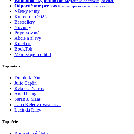
Knihomoľský pomocník
Spýtajte sa Sherlocka, čo čítať
Odporúčame pre vás
Knižné tipy ušité na mieru vám
Všetky knihy
Knihy roka 2025
Bestsellery
Novinky
Pripravované
Akcie a zľavy
Kolekcie
BookTok
Mám záujem o titul
Top autori
Dominik Dán
Julie Caplin
Rebecca Yarros
Ana Huang
Sarah J. Maas
Táňa Keleová Vasilková
Lucinda Riley
Top série
Romantické úteky