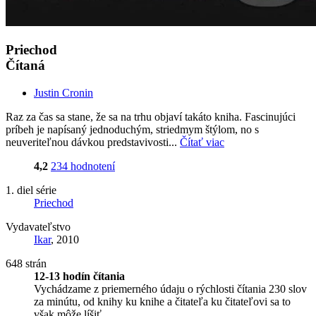
Priechod
Čítaná
Justin Cronin
Raz za čas sa stane, že sa na trhu objaví takáto kniha. Fascinujúci
príbeh je napísaný jednoduchým, striedmym štýlom, no s
neuveriteľnou dávkou predstavivosti...
Čítať viac
4,2
234 hodnotení
1. diel série
Priechod
Vydavateľstvo
Ikar
, 2010
648 strán
12-13 hodín čítania
Vychádzame z priemerného údaju o rýchlosti čítania 230 slov
za minútu, od knihy ku knihe a čitateľa ku čitateľovi sa to
však môže líšiť.