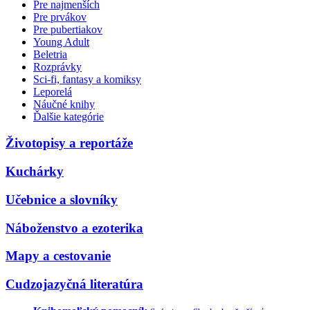
Pre najmenších
Pre prvákov
Pre pubertiakov
Young Adult
Beletria
Rozprávky
Sci-fi, fantasy a komiksy
Leporelá
Náučné knihy
Ďalšie kategórie
Životopisy a reportáže
Kuchárky
Učebnice a slovníky
Náboženstvo a ezoterika
Mapy a cestovanie
Cudzojazyčná literatúra