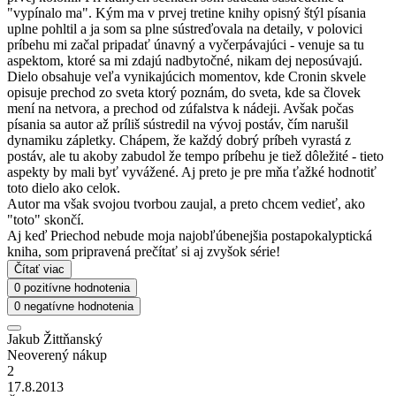
"vypínalo ma". Kým ma v prvej tretine knihy opisný štýl písania
uplne pohltil a ja som sa plne sústreďovala na detaily, v polovici
príbehu mi začal pripadať únavný a vyčerpávajúci - venuje sa tu
aspektom, ktoré sa mi zdajú nadbytočné, nikam dej neposúvajú.
Dielo obsahuje veľa vynikajúcich momentov, kde Cronin skvele
opisuje prechod zo sveta ktorý poznám, do sveta, kde sa človek
mení na netvora, a prechod od zúfalstva k nádeji. Avšak počas
písania sa autor až príliš sústredil na vývoj postáv, čím narušil
dynamiku zápletky. Chápem, že každý dobrý príbeh vyrastá z
postáv, ale tu akoby zabudol že tempo príbehu je tiež dôležité - tieto
aspekty by mali byť vyvážené. Aj preto je pre mňa ťažké hodnotiť
toto dielo ako celok.
Autor ma však svojou tvorbou zaujal, a preto chcem vedieť, ako
"toto" skončí.
Aj keď Priechod nebude moja najobľúbenejšia postapokalyptická
kniha, som pripravená prečítať si aj zvyšok série!
Čítať viac
0 pozitívne hodnotenia
0 negatívne hodnotenia
Jakub Žittňanský
Neoverený nákup
2
17.8.2013