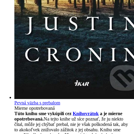
Pevná väzba s prebalom
Mierne opotrebovaná
Túto knihu sme vykúpili cez
Knihovrátok
a je mierne
opotrebovaná.
Na tejto knihe už síce poznať, že ju niekto
čítal, môže jej chýbať prebal, nie je však poškodená tak, aby
to akokoľvek znižovalo zážitok z jej obsahu. Knihu sme