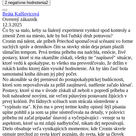
2 negatívne hodnotenia
2
Beáta Kaššovicová
Overený zákazník
12.3.2025
Čo by sa stalo, keby sa šialený experiment vymkol spod kontroly a
zmenil Zem na miesto, kde by bol ľudský druh potravou?
Cronin má talent, ale príbeh Priechod spomaľoval scénami vo forme
suchých správ a denníkov čím sa stovky strán deja priam plazili
slimačím tempom. Prvá tretina príbehu ma nadchla, emócie, živé
postavy, ktoré si ma okamžite získali, všetky tie "napínavé" situácie,
ktoré vedú k apokalypse, to všetko ma presvedčovalo, že držím v
rukách knihu ktorej dám vysoké hodnotenie. Ak by táto časť bola
samostatná kniha dávam jej plný počet.
No akonáhle sa dej preniesol do postapokalyptickej budúcnosti,
ktorú som nepovažovala za príliš zaujímavú, nadšenie začalo klesať.
Postavy, ktoré si ma v úvode získali už neboli v popredí príbehu a
boli nahradené novými, nie veľmi pútavými postavami žijúcich v
prvej kolónii. Pri fádnych scénach som strácala sústredenie a
"vypínalo ma". Kým ma v prvej tretine knihy opisný štýl písania
uplne pohltil a ja som sa plne sústreďovala na detaily, v polovici
príbehu mi začal pripadať únavný a vyčerpávajúci - venuje sa tu
aspektom, ktoré sa mi zdajú nadbytočné, nikam dej neposúvajú.
Dielo obsahuje veľa vynikajúcich momentov, kde Cronin skvele
opisuje prechod zo sveta ktorý poznám, do sveta, kde sa človek