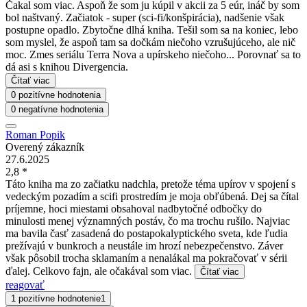
Čakal som viac. Aspoň že som ju kúpil v akcii za 5 eúr, ináč by som
bol naštvaný. Začiatok - super (sci-fi/konšpirácia), nadšenie však
postupne opadlo. Zbytočne dlhá kniha. Tešil som sa na koniec, lebo
som myslel, že aspoň tam sa dočkám niečoho vzrušujúceho, ale nič
moc. Zmes seriálu Terra Nova a upírskeho niečoho... Porovnať sa to
dá asi s knihou Divergencia.
Čítať viac
0 pozitívne hodnotenia
0 negatívne hodnotenia
Roman Popik
Overený zákazník
27.6.2025
2,8 *
Táto kniha ma zo začiatku nadchla, pretože téma upírov v spojení s
vedeckým pozadím a scifi prostredím je moja obľúbená. Dej sa čítal
príjemne, hoci miestami obsahoval nadbytočné odbočky do
minulosti menej významných postáv, čo ma trochu rušilo. Najviac
ma bavila časť zasadená do postapokalyptického sveta, kde ľudia
prežívajú v bunkroch a neustále im hrozí nebezpečenstvo. Záver
však pôsobil trocha sklamaním a nenalákal ma pokračovať v sérii
ďalej. Celkovo fajn, ale očakával som viac.
Čítať viac
reagovať
1 pozitívne hodnotenie
1