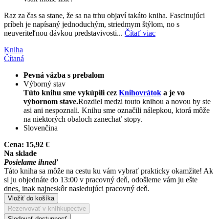
Raz za čas sa stane, že sa na trhu objaví takáto kniha. Fascinujúci
príbeh je napísaný jednoduchým, striedmym štýlom, no s
neuveriteľnou dávkou predstavivosti...
Čítať viac
Kniha
Čítaná
Pevná väzba s prebalom
Výborný stav
Túto knihu sme vykúpili cez
Knihovrátok
a je vo
výbornom stave.
Rozdiel medzi touto knihou a novou by ste
asi ani nespoznali. Knihu sme označili nálepkou, ktorá môže
na niektorých obaloch zanechať stopy.
Slovenčina
Cena:
15,92 €
Na sklade
Posielame ihneď
Táto kniha sa môže na cestu ku vám vybrať prakticky okamžite! Ak
si ju objednáte do 13:00 v pracovný deň, odošleme vám ju ešte
dnes, inak najneskôr nasledujúci pracovný deň.
Vložiť do košíka
Rezervovať v kníhkupectve
Sledovať dostupnosť