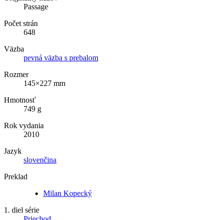
Passage
Počet strán
648
Väzba
pevná väzba s prebalom
Rozmer
145×227 mm
Hmotnosť
749 g
Rok vydania
2010
Jazyk
slovenčina
Preklad
Milan Kopecký
1. diel série
Priechod