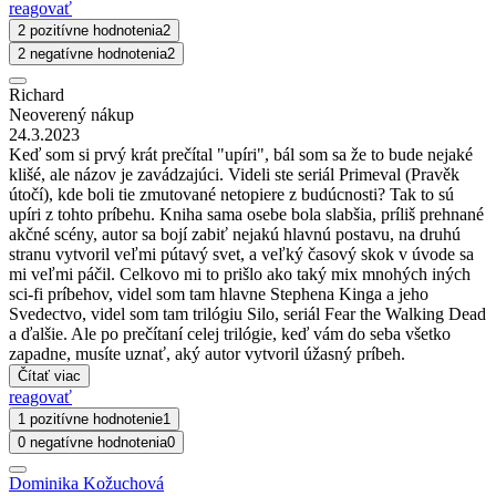
reagovať
2 pozitívne hodnotenia
2
2 negatívne hodnotenia
2
Richard
Neoverený nákup
24.3.2023
Keď som si prvý krát prečítal "upíri", bál som sa že to bude nejaké
klišé, ale názov je zavádzajúci. Videli ste seriál Primeval (Pravěk
útočí), kde boli tie zmutované netopiere z budúcnosti? Tak to sú
upíri z tohto príbehu. Kniha sama osebe bola slabšia, príliš prehnané
akčné scény, autor sa bojí zabiť nejakú hlavnú postavu, na druhú
stranu vytvoril veľmi pútavý svet, a veľký časový skok v úvode sa
mi veľmi páčil. Celkovo mi to prišlo ako taký mix mnohých iných
sci-fi príbehov, videl som tam hlavne Stephena Kinga a jeho
Svedectvo, videl som tam trilógiu Silo, seriál Fear the Walking Dead
a ďalšie. Ale po prečítaní celej trilógie, keď vám do seba všetko
zapadne, musíte uznať, aký autor vytvoril úžasný príbeh.
Čítať viac
reagovať
1 pozitívne hodnotenie
1
0 negatívne hodnotenia
0
Dominika Kožuchová