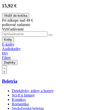
15,92 €
Vložiť do košíka
Pri nákupe nad 49 €
poštovné zadarmo
Vyhľadávanie
Knihy
E-knihy
Audioknihy
Hry
Filmy
Doplnky
Beletria
Detektívky, trilery a horory
Sci-fi a fantasy
Komiksy
Romantika
Spoločenská beletria