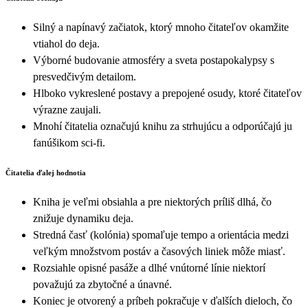
Silný a napínavý začiatok, ktorý mnoho čitateľov okamžite
vtiahol do deja.
Výborné budovanie atmosféry a sveta postapokalypsy s
presvedčivým detailom.
Hlboko vykreslené postavy a prepojené osudy, ktoré čitateľov
výrazne zaujali.
Mnohí čitatelia označujú knihu za strhujúcu a odporúčajú ju
fanúšikom sci-fi.
Čitatelia ďalej hodnotia
Kniha je veľmi obsiahla a pre niektorých príliš dlhá, čo
znižuje dynamiku deja.
Stredná časť (kolónia) spomaľuje tempo a orientácia medzi
veľkým množstvom postáv a časových liniek môže miasť.
Rozsiahle opisné pasáže a dlhé vnútorné línie niektorí
považujú za zbytočné a únavné.
Koniec je otvorený a príbeh pokračuje v ďalších dieloch, čo