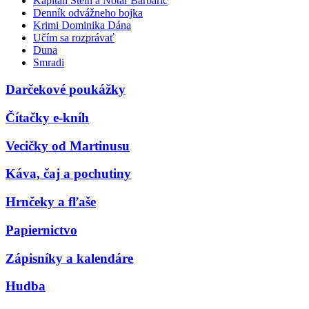
Kapitán Stein a Notár Barbarič
Denník odvážneho bojka
Krimi Dominika Dána
Učím sa rozprávať
Duna
Smradi
Darčekové poukážky
Čítačky e-kníh
Vecičky od Martinusu
Káva, čaj a pochutiny
Hrnčeky a fľaše
Papiernictvo
Zápisníky a kalendáre
Hudba