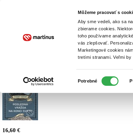
Doručenie
Kníhkupectvá
Knihovrátok
Poukážky
Knižný blog
Kontakt
Môžeme pracovať s cooki
Aby sme vedeli, ako sa na 
zbierame cookies. Niektor
E-knihy
Audioknihy
Hry
Filmy
Knihy
Doplnky
toho používame analytické
vás zlepšovať. Personaliz
Vyhľadávanie
Marketingové cookies nám 
tretími stranami. Veľmi b
Prihlásiť
Výber
Potrebné
P
súhlasu
16,60 €