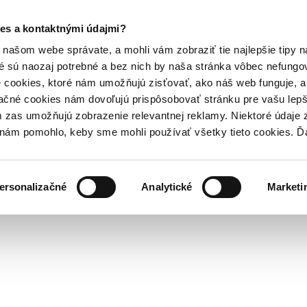
es a kontaktnými údajmi?
našom webe správate, a mohli vám zobraziť tie najlepšie tipy n
é sú naozaj potrebné a bez nich by naša stránka vôbec nefung
 cookies, ktoré nám umožňujú zisťovať, ako náš web funguje, a 
ačné cookies nám dovoľujú prispôsobovať stránku pre vašu lepši
zas umožňujú zobrazenie relevantnej reklamy. Niektoré údaje z
y nám pomohlo, keby sme mohli používať všetky tieto cookies. 
ersonalizačné
Analytické
Marketi