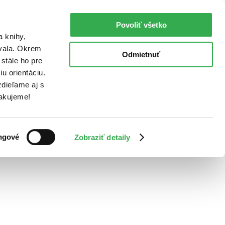
Povoliť všetko
a knihy,
ovala. Okrem
Odmietnuť
stále ho pre
u orientáciu.
dieľame aj s
Ďakujeme!
ngové
Zobraziť detaily