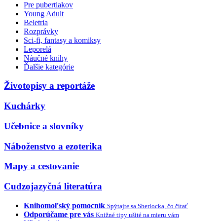
Pre pubertiakov
Young Adult
Beletria
Rozprávky
Sci-fi, fantasy a komiksy
Leporelá
Náučné knihy
Ďalšie kategórie
Životopisy a reportáže
Kuchárky
Učebnice a slovníky
Náboženstvo a ezoterika
Mapy a cestovanie
Cudzojazyčná literatúra
Knihomoľský pomocník
Spýtajte sa Sherlocka, čo čítať
Odporúčame pre vás
Knižné tipy ušité na mieru vám