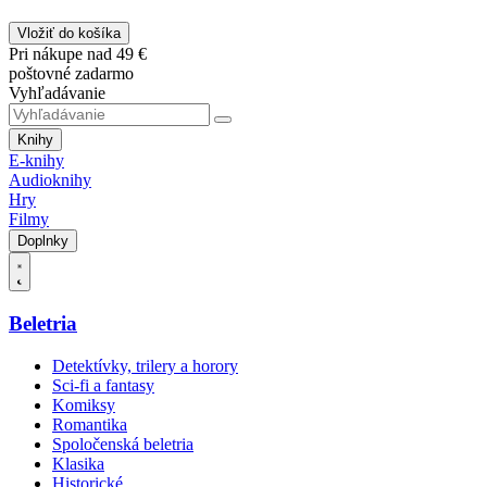
Vložiť do košíka
Pri nákupe nad 49 €
poštovné zadarmo
Vyhľadávanie
Knihy
E-knihy
Audioknihy
Hry
Filmy
Doplnky
Beletria
Detektívky, trilery a horory
Sci-fi a fantasy
Komiksy
Romantika
Spoločenská beletria
Klasika
Historické