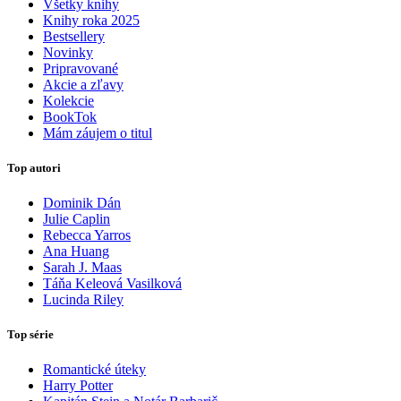
Všetky knihy
Knihy roka 2025
Bestsellery
Novinky
Pripravované
Akcie a zľavy
Kolekcie
BookTok
Mám záujem o titul
Top autori
Dominik Dán
Julie Caplin
Rebecca Yarros
Ana Huang
Sarah J. Maas
Táňa Keleová Vasilková
Lucinda Riley
Top série
Romantické úteky
Harry Potter