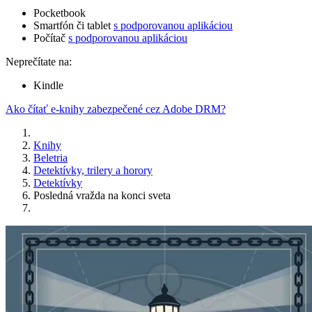
Pocketbook
Smartfón či tablet
s podporovanou aplikáciou
Počítač
s podporovanou aplikáciou
Neprečítate na:
Kindle
Ako čítať e-knihy zabezpečené cez Adobe DRM?
Knihy
Beletria
Detektívky, trilery a horory
Detektívky
Posledná vražda na konci sveta