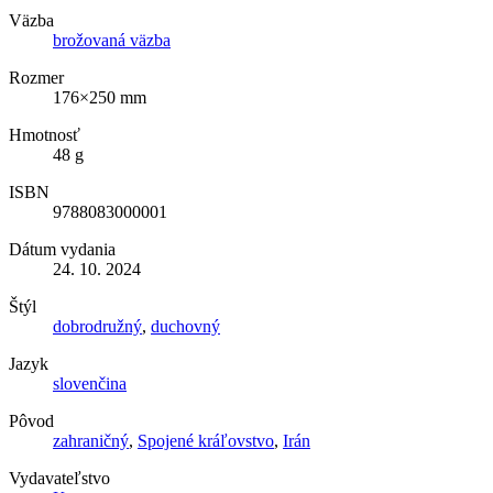
Väzba
brožovaná väzba
Rozmer
176×250 mm
Hmotnosť
48 g
ISBN
9788083000001
Dátum vydania
24. 10. 2024
Štýl
dobrodružný
,
duchovný
Jazyk
slovenčina
Pôvod
zahraničný
,
Spojené kráľovstvo
,
Irán
Vydavateľstvo