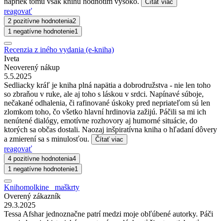
napriek tomu však knihu hodnotím vysoko.
Čítať viac
reagovať
2 pozitívne hodnotenia
2
1 negatívne hodnotenie
1
Recenzia z iného vydania (e-kniha)
Iveta
Neoverený nákup
5.5.2025
Sedliacky kráľ je kniha plná napätia a dobrodružstva - nie len toho
so zbraňou v ruke, ale aj toho s láskou v srdci. Napínavé súboje,
nečakané odhalenia, či rafinované úskoky pred nepriateľom sú len
zlomkom toho, čo všetko hlavní hrdinovia zažijú. Páčili sa mi ich
nenútené dialógy, emotívne rozhovory aj humorné situácie, do
ktorých sa občas dostali. Naozaj inšpiratívna kniha o hľadaní dôvery
a zmierení sa s minulosťou.
Čítať viac
reagovať
4 pozitívne hodnotenia
4
1 negatívne hodnotenie
1
Knihomolkine_ maškrty
Overený zákazník
29.3.2025
Tessa Afshar jednoznačne patrí medzi moje obľúbené autorky. Páči