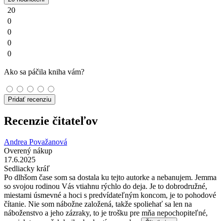
20
0
0
0
0
Ako sa páčila kniha vám?
Pridať recenziu
Recenzie čitateľov
Andrea Považanová
Overený nákup
17.6.2025
Sedliacky kráľ
Po dlhšom čase som sa dostala ku tejto autorke a nebanujem. Jemma
so svojou rodinou Vás vtiahnu rýchlo do deja. Je to dobrodružné,
miestami úsmevné a hoci s predvídateľným koncom, je to pohodové
čítanie. Nie som nábožne založená, takže spoliehať sa len na
náboženstvo a jeho zázraky, to je trošku pre mňa nepochopiteľné,