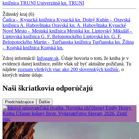
knižnica TRUNI
Univerzitná kn. TRUNI
Žilinský kraj (6)
Čadca -
Kysucká knižnica
Kysucká kn.
Dolný Kubín -
Oravská
knižnica A. Habovštiaka
Oravská kn. A. Habovštiaka
Kysucké
Nové Mesto -
Mestská knižnica
Mestská kn.
Liptovský Mikuláš -
Liptovská knižnica G. F. Belopotockého
Liptovská kn. G. F.
Belopotockého
Martin -
Turčianska knižnica
Turčianska kn.
Žilina
-
Krajská knižnica
Krajská kn.
Zdroj informácií:
Infogate.sk
. Údaje hovoria o tom, že kniha je v
evidencii danej knižnice, môže však už byť aktuálne požičaná. Tu
nájdete
zoznam všetkých viac ako 200 slovenských knižníc
, o
ktorých máme údaje.
Naši škriatkovia odporúčajú
Predchádzajúce
Ďalšie