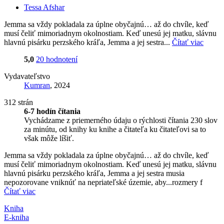
Tessa Afshar
Jemma sa vždy pokladala za úplne obyčajnú… až do chvíle, keď
musí čeliť mimoriadnym okolnostiam. Keď unesú jej matku, slávnu
hlavnú pisárku perzského kráľa, Jemma a jej sestra...
Čítať viac
5,0
20 hodnotení
Vydavateľstvo
Kumran
, 2024
312 strán
6-7 hodín čítania
Vychádzame z priemerného údaju o rýchlosti čítania 230 slov
za minútu, od knihy ku knihe a čitateľa ku čitateľovi sa to
však môže líšiť.
Jemma sa vždy pokladala za úplne obyčajnú… až do chvíle, keď
musí čeliť mimoriadnym okolnostiam. Keď unesú jej matku, slávnu
hlavnú pisárku perzského kráľa, Jemma a jej sestra musia
nepozorovane vniknúť na nepriateľské územie, aby...rozmery f
Čítať viac
Kniha
E-kniha