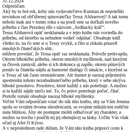
31.12.2024
Odporúčam
Aký by to bol rok, keby nás vydavateľstvo Kumran.sk nepotešilo
novinkou od obľúbenej spisovateľky Tessy Afsharovej? A tak tomu
nebolo inak ani v tomto roku a na jeseň sme sa dočkali nového
príbehu z čias Perzskej ríše s názvom ,,Sedliacky kráľ“.
Tessa Afsharová opäť nesklamala a v tejto knihe nás voviedla do
príbehu, od ktorého sa nebudete vedieť odpútať. Obsahuje totiž
všetko to, na čo sme si u Tessy zvykli, a čím si získala priazeň
mnohých čitateľských sŕdc.
môžem povedať, že Tessa opäť raz nesklamala. Práveže prekvapila.
Okrem hlbokého príbehu, okrem mnohých myšlienok, nad ktorými
sa človek zamyslí, alebo si ich dokonca aj zapíše, okrem pútavých
postáv tu čitatelia nájdu aj humorné dialógy či situácie, s ktorými sa
u Tessy až tak často nestratávame. Ale humor je naozaj príjemným
spestrením tohoto nezabudnuteľného príbehu, ktorý v sebe ukrýva
hlboké posolstvo. Posolstvo, ktoré každý z nás potrebuje. A možno
si tu každý nájde niečo iné. To, čo práve potrebuje počuť, čítať.
Pretože román obsahuje naozaj hlboké myšlienky.
Veľmi Vám odporúčam vziať do rúk túto knihu, aby sa Vám Jemma
spolu so svojimi dvoma súrodencami, so svojimi milujúcimi rodičmi
stala blízkou. Aby ste postupne mohli odhaľovať jej charakter, a
možno sa trochu i poučili tej jej obetujúcej sa lásky. Určite Vás však
očarí aj Ašer či Kýros.
A v neposlednom rade dúfam, že Vám táto kniha pripraví cestu k