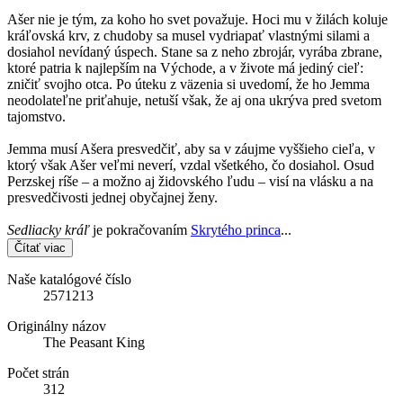
Ašer nie je tým, za koho ho svet považuje. Hoci mu v žilách koluje
kráľovská krv, z chudoby sa musel vydriapať vlastnými silami a
dosiahol nevídaný úspech. Stane sa z neho zbrojár, vyrába zbrane,
ktoré patria k najlepším na Východe, a v živote má jediný cieľ:
zničiť svojho otca. Po úteku z väzenia si uvedomí, že ho Jemma
neodolateľne priťahuje, netuší však, že aj ona ukrýva pred svetom
tajomstvo.
Jemma musí Ašera presvedčiť, aby sa v záujme vyššieho cieľa, v
ktorý však Ašer veľmi neverí, vzdal všetkého, čo dosiahol. Osud
Perzskej ríše – a možno aj židovského ľudu – visí na vlásku a na
presvedčivosti jednej obyčajnej ženy.
Sedliacky kráľ
je pokračovaním
Skrytého princa
...
Čítať viac
Naše katalógové číslo
2571213
Originálny názov
The Peasant King
Počet strán
312