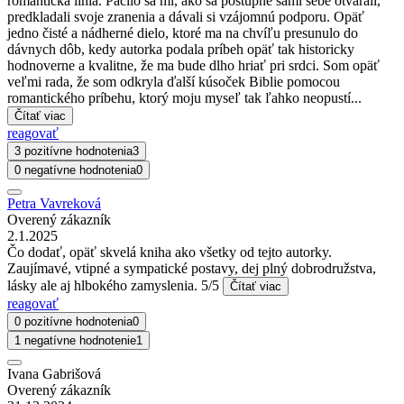
romantická línia. Páčilo sa mi, ako sa postupne sami sebe otvárali,
predkladali svoje zranenia a dávali si vzájomnú podporu. Opäť
jedno čisté a nádherné dielo, ktoré ma na chvíľu presunulo do
dávnych dôb, kedy autorka podala príbeh opäť tak historicky
hodnoverne a kvalitne, že ma bude dlho hriať pri srdci. Som opäť
veľmi rada, že som odkryla ďalší kúsoček Biblie pomocou
romantického príbehu, ktorý moju myseľ tak ľahko neopustí...
Čítať viac
reagovať
3 pozitívne hodnotenia
3
0 negatívne hodnotenia
0
Petra Vavreková
Overený zákazník
2.1.2025
Čo dodať, opäť skvelá kniha ako všetky od tejto autorky.
Zaujímavé, vtipné a sympatické postavy, dej plný dobrodružstva,
lásky ale aj hlbokého zamyslenia. 5/5
Čítať viac
reagovať
0 pozitívne hodnotenia
0
1 negatívne hodnotenie
1
Ivana Gabrišová
Overený zákazník