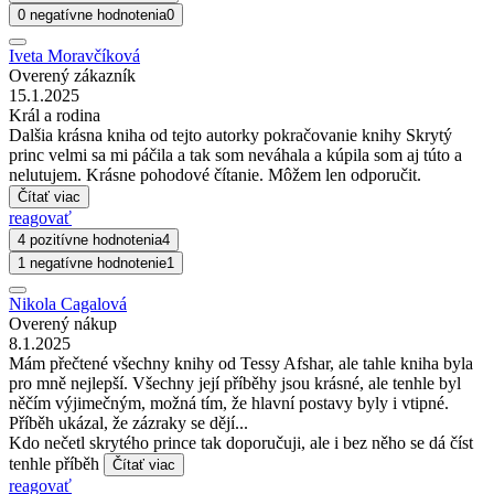
0 negatívne hodnotenia
0
Iveta Moravčíková
Overený zákazník
15.1.2025
Král a rodina
Dalšia krásna kniha od tejto autorky pokračovanie knihy Skrytý
princ velmi sa mi páčila a tak som neváhala a kúpila som aj túto a
nelutujem. Krásne pohodové čítanie. Môžem len odporučit.
Čítať viac
reagovať
4 pozitívne hodnotenia
4
1 negatívne hodnotenie
1
Nikola Cagalová
Overený nákup
8.1.2025
Mám přečtené všechny knihy od Tessy Afshar, ale tahle kniha byla
pro mně nejlepší. Všechny její příběhy jsou krásné, ale tenhle byl
něčím výjimečným, možná tím, že hlavní postavy byly i vtipné.
Příběh ukázal, že zázraky se dějí...
Kdo nečetl skrytého prince tak doporučuji, ale i bez něho se dá číst
tenhle příběh
Čítať viac
reagovať