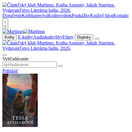
Doručenie
Kníhkupectvá
Knihovrátok
Poukážky
Knižný blog
Kontakt
E-knihy
Audioknihy
Hry
Filmy
Knihy
Doplnky
Vyhľadávanie
Prihlásiť