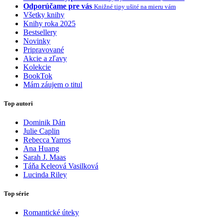
Odporúčame pre vás
Knižné tipy ušité na mieru vám
Všetky knihy
Knihy roka 2025
Bestsellery
Novinky
Pripravované
Akcie a zľavy
Kolekcie
BookTok
Mám záujem o titul
Top autori
Dominik Dán
Julie Caplin
Rebecca Yarros
Ana Huang
Sarah J. Maas
Táňa Keleová Vasilková
Lucinda Riley
Top série
Romantické úteky