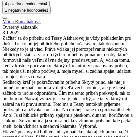
4 pozitívne hodnotenia
4
1 negatívne hodnotenie
1
Mária Romaňáková
Overený zákazník
8.1.2025
Začítať sa do príbehu od Tessy Afsharovej je vždy pohladením pre
dušu. To, čo od jej biblického príbehu očakávam, tak dostanem.
Niekedy to je aj viac. Práve vďaka jej prerozprávaniu niektorých
biblických statí sa viac do týchto príbehov ponáram, osoby, ktoré
formovali naše veľmi dávne dejiny, predstavujem. Aj vďaka tomu,
keď v kostole počúvam niektorý už u autorky spracovaný príbeh,
tak moje uši naplno počúvajú, moja myseľ si začína spájať udalosti
a moje srdce sa otvára.
Sedliacky kráľ je pokračovaním príbehu Skrytý princ, ale nie je
nutné ho poznať, autorka v deji veľa vecí spomína, ale pre lepší
zážitok to určite odporúčam. Čím ma tento príbeh prekvapil, tak to
bol humor. Naozaj výrazný, skvelý, nie suchý, ale taký, ktorý mi
zahral na tú pravú strunu. Toto ma u Tessy tentokrát príjemne
prekvapilo a užívala som si to. Na druhej strane ma prekvapil sneh.
Áno! Ja si biblické príbehy spájam s pieskom, dunami, horúčavou a
slnkom. Zrazu bum a ja som sa ocitla v zimnom príbehu, kde padal
sneh, bola víchrica a snehová kalamita. Výborné.
Hlavné postavy mi boli veľmi sympatické, ako aj ich premena, či