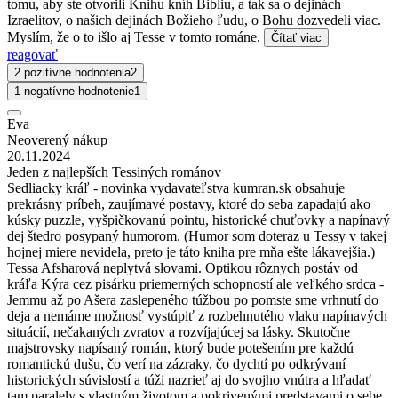
tomu, aby ste otvorili Knihu kníh Bibliu, a tak sa o dejinách
Izraelitov, o našich dejinách Božieho ľudu, o Bohu dozvedeli viac.
Myslím, že o to išlo aj Tesse v tomto románe.
Čítať viac
reagovať
2 pozitívne hodnotenia
2
1 negatívne hodnotenie
1
Eva
Neoverený nákup
20.11.2024
Jeden z najlepších Tessiných románov
Sedliacky kráľ - novinka vydavateľstva kumran.sk obsahuje
prekrásny príbeh, zaujímavé postavy, ktoré do seba zapadajú ako
kúsky puzzle, vyšpičkovanú pointu, historické chuťovky a napínavý
dej štedro posypaný humorom. (Humor som doteraz u Tessy v takej
hojnej miere nevidela, preto je táto kniha pre mňa ešte lákavejšia.)
Tessa Afsharová neplytvá slovami. Optikou rôznych postáv od
kráľa Kýra cez pisárku priemerných schopností ale veľkého srdca -
Jemmu až po Ašera zaslepeného túžbou po pomste sme vrhnutí do
deja a nemáme možnosť vystúpiť z rozbehnutého vlaku napínavých
situácií, nečakaných zvratov a rozvíjajúcej sa lásky. Skutočne
majstrovsky napísaný román, ktorý bude potešením pre každú
romantickú dušu, čo verí na zázraky, čo dychtí po odkrývaní
historických súvislostí a túži nazrieť aj do svojho vnútra a hľadať
tam paralely s vlastným životom a pokrivenými predstavami o sebe.