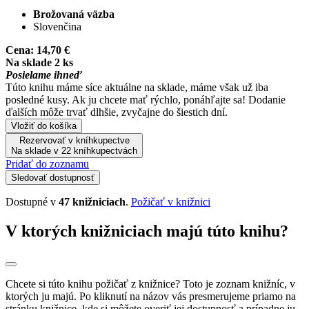
Brožovaná väzba
Slovenčina
Cena:
14,70 €
Na sklade 2 ks
Posielame ihneď
Túto knihu máme síce aktuálne na sklade, máme však už iba
posledné kusy. Ak ju chcete mať rýchlo, ponáhľajte sa! Dodanie
ďalších môže trvať dlhšie, zvyčajne do šiestich dní.
Vložiť do košíka
Rezervovať v kníhkupectve
Na sklade v 22 kníhkupectvách
Pridať do zoznamu
Sledovať dostupnosť
Dostupné v
47 knižniciach
.
Požičať v knižnici
V ktorých knižniciach majú túto knihu?
Chcete si túto knihu požičať z knižnice? Toto je zoznam knižníc, v
ktorých ju majú. Po kliknutí na názov vás presmerujeme priamo na
stránku knižnice, kde si môžete overiť jej dostupnosť a prípadne ju