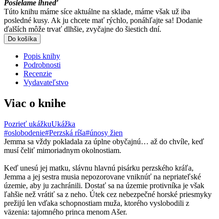
Posielame ihneď
Túto knihu máme síce aktuálne na sklade, máme však už iba
posledné kusy. Ak ju chcete mať rýchlo, ponáhľajte sa! Dodanie
ďalších môže trvať dlhšie, zvyčajne do šiestich dní.
Do košíka
Popis knihy
Podrobnosti
Recenzie
Vydavateľstvo
Viac o knihe
Pozrieť ukážku
Ukážka
#oslobodenie
#Perzská ríša
#únosy žien
Jemma sa vždy pokladala za úplne obyčajnú… až do chvíle, keď
musí čeliť mimoriadnym okolnostiam.
Keď unesú jej matku, slávnu hlavnú pisárku perzského kráľa,
Jemma a jej sestra musia nepozorovane vniknúť na nepriateľské
územie, aby ju zachránili. Dostať sa na územie protivníka je však
ľahšie než vrátiť sa z neho. Útek cez nebezpečné horské priesmyky
prežijú len vďaka schopnostiam muža, ktorého vyslobodili z
väzenia: tajomného princa menom Ašer.