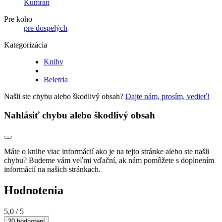
Kumran
Pre koho
pre dospelých
Kategorizácia
Knihy
Beletria
Našli ste chybu alebo škodlivý obsah?
Dajte nám, prosím, vedieť!
Nahlásiť chybu alebo škodlivý obsah
Máte o knihe viac informácií ako je na tejto stránke alebo ste našli
chybu? Budeme vám veľmi vďační, ak nám pomôžete s doplnením
informácií na našich stránkach.
Hodnotenia
5,0
/ 5
20 hodnotení