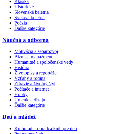
Klasika
Historické
Slovenská beletria
Svetová beletria
Poézia
Ďalšie kategórie
Náučná a odborná
Motivácia a sebarozvoj
Biznis a manažment
Humanitné a spoločenské vedy
História
Životopisy a reportáže
Vzťahy a rodina
Zdravie a životný štýl
Počítače a internet
Hobby
Umenie a dizajn
Ďalšie kategórie
Deti a mládež
Knihorad – poradca kníh pre deti
Pre najmenších