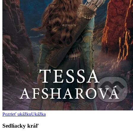
Pozrieť ukážku
Ukážka
Sedliacky kráľ