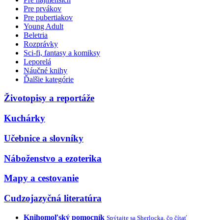
Pre prvákov
Pre pubertiakov
Young Adult
Beletria
Rozprávky
Sci-fi, fantasy a komiksy
Leporelá
Náučné knihy
Ďalšie kategórie
Životopisy a reportáže
Kuchárky
Učebnice a slovníky
Náboženstvo a ezoterika
Mapy a cestovanie
Cudzojazyčná literatúra
Knihomoľský pomocník
Spýtajte sa Sherlocka, čo čítať