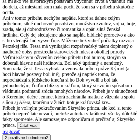
sa mi ako vie historickým postavám vdýchnuť život a vtiahnuť ma
do deja, až miestami som mala pocit, že som sa v príbehu skutočne
ocitla.
Ani v tomto príbehu nechýba napätie, ktoré sa tiahne celým
príbehom, silné duchovné posolstvo, množstvo zvratov, vojna, boje,
zrada, ale aj dobrodružstvo či romantika a opäť silná ženská
hrdinka. Celý dej sledujeme ako sa napĺňa biblické proroctvo a ako
si ho vtedajší ľud vysvetľuje. Môžeme tiež vidieť počiatky rozvoja
Perzskej ríše. Tessa má vynikajúci rozprávačský talent doplnený o
nádherné opisy prostredia starovekých miest a okolitej prírody.
Veľmi krásnym oživením celého príbehu bol humor, ktorým sa
doberali hlavne naši hrdinovia. Bol taký úprimný a nenútený.
Som rada, že si Tessa vybrala a venovala príbeh práve Kýrovi (aj
hoci hlavné postavy boli iné), pretože aj napriek tomu, že
nepochádzal z júdskeho kmeňa si ho Boh vyvolil a bol tak
jednoduchým, ľuďom blízkym kráľom, ktorý si svojím spôsobom
vládnutia podmanil srdcia mnohých národov. Príbeh je v skutočnosti
o Kereninej dcére Jemme, ktorá zachránila matku z väzenia a spolu
s ňou aj Ašera, ktorému v žilách koluje kráľovská krv...
Príbeh je voľným pokračovaním Skrytého princa, ale keď si tento
príbeh neprečítate nevadí, pretože autorka v krátkosti všetky dôležité
fakty spomenie. Ale samozrejme odporúčam si prečítať aj Skrytého
princa.
Čítať viac
reagovať
2 pozitívne hodnotenia
2