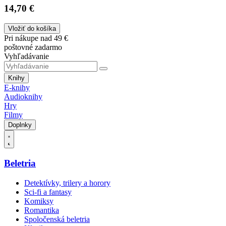
14,70 €
Vložiť do košíka
Pri nákupe nad 49 €
poštovné zadarmo
Vyhľadávanie
Knihy
E-knihy
Audioknihy
Hry
Filmy
Doplnky
Beletria
Detektívky, trilery a horory
Sci-fi a fantasy
Komiksy
Romantika
Spoločenská beletria