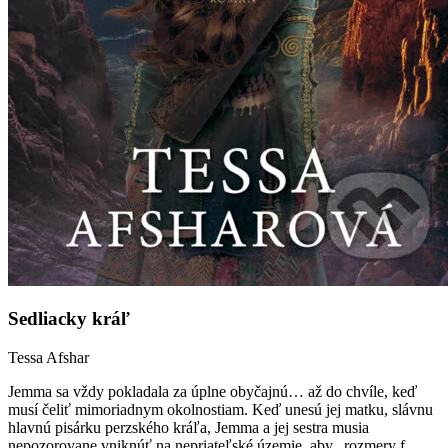
Sedliacky kráľ
Tessa Afshar
Jemma sa vždy pokladala za úplne obyčajnú… až do chvíle, keď
musí čeliť mimoriadnym okolnostiam. Keď unesú jej matku, slávnu
hlavnú pisárku perzského kráľa, Jemma a jej sestra musia
nepozorovane vniknúť na nepriateľské územie, aby...rozmery f