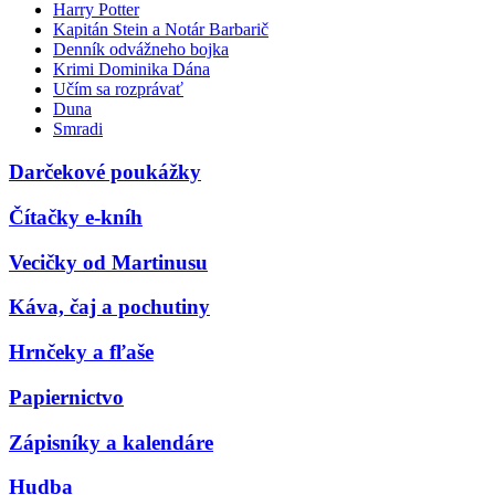
Harry Potter
Kapitán Stein a Notár Barbarič
Denník odvážneho bojka
Krimi Dominika Dána
Učím sa rozprávať
Duna
Smradi
Darčekové poukážky
Čítačky e-kníh
Vecičky od Martinusu
Káva, čaj a pochutiny
Hrnčeky a fľaše
Papiernictvo
Zápisníky a kalendáre
Hudba