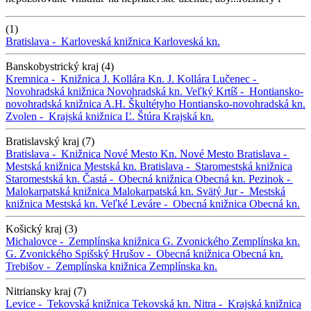
(1)
Bratislava -
Karloveská knižnica
Karloveská kn.
Banskobystrický kraj (4)
Kremnica -
Knižnica J. Kollára
Kn. J. Kollára
Lučenec -
Novohradská knižnica
Novohradská kn.
Veľký Krtíš -
Hontiansko-
novohradská knižnica A.H. Škultétyho
Hontiansko-novohradská kn.
Zvolen -
Krajská knižnica Ľ. Štúra
Krajská kn.
Bratislavský kraj (7)
Bratislava -
Knižnica Nové Mesto
Kn. Nové Mesto
Bratislava -
Mestská knižnica
Mestská kn.
Bratislava -
Staromestská knižnica
Staromestská kn.
Častá -
Obecná knižnica
Obecná kn.
Pezinok -
Malokarpatská knižnica
Malokarpatská kn.
Svätý Jur -
Mestská
knižnica
Mestská kn.
Veľké Leváre -
Obecná knižnica
Obecná kn.
Košický kraj (3)
Michalovce -
Zemplínska knižnica G. Zvonického
Zemplínska kn.
G. Zvonického
Spišský Hrušov -
Obecná knižnica
Obecná kn.
Trebišov -
Zemplínska knižnica
Zemplínska kn.
Nitriansky kraj (7)
Levice -
Tekovská knižnica
Tekovská kn.
Nitra -
Krajská knižnica