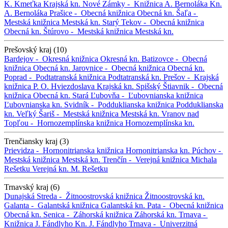
K. Kmeťka
Krajská kn.
Nové Zámky -
Knižnica A. Bernoláka
Kn.
A. Bernoláka
Prašice -
Obecná knižnica
Obecná kn.
Šaľa -
Mestská knižnica
Mestská kn.
Starý Tekov -
Obecná knižnica
Obecná kn.
Štúrovo -
Mestská knižnica
Mestská kn.
Prešovský kraj (10)
Bardejov -
Okresná knižnica
Okresná kn.
Batizovce -
Obecná
knižnica
Obecná kn.
Jarovnice -
Obecná knižnica
Obecná kn.
Poprad -
Podtatranská knižnica
Podtatranská kn.
Prešov -
Krajská
knižnica P. O. Hviezdoslava
Krajská kn.
Spišský Štiavnik -
Obecná
knižnica
Obecná kn.
Stará Ľubovňa -
Ľubovnianska knižnica
Ľubovnianska kn.
Svidník -
Podduklianska knižnica
Podduklianska
kn.
Veľký Šariš -
Mestská knižnica
Mestská kn.
Vranov nad
Topľou -
Hornozemplínska knižnica
Hornozemplínska kn.
Trenčiansky kraj (3)
Prievidza -
Hornonitrianska knižnica
Hornonitrianska kn.
Púchov -
Mestská knižnica
Mestská kn.
Trenčín -
Verejná knižnica Michala
Rešetku
Verejná kn. M. Rešetku
Trnavský kraj (6)
Dunajská Streda -
Žitnoostrovská knižnica
Žitnoostrovská kn.
Galanta -
Galantská knižnica
Galantská kn.
Pata -
Obecná knižnica
Obecná kn.
Senica -
Záhorská knižnica
Záhorská kn.
Trnava -
Knižnica J. Fándlyho
Kn. J. Fándlyho
Trnava -
Univerzitná