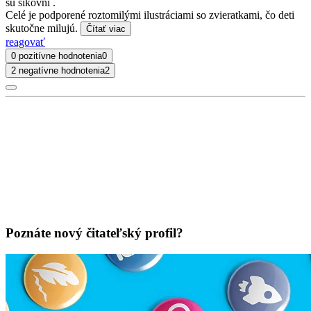
sú šikovní .
Celé je podporené roztomilými ilustráciami so zvieratkami, čo deti
skutočne milujú.
Čítať viac
reagovať
0 pozitívne hodnotenia
0
2 negatívne hodnotenia
2
Poznáte nový čitateľský profil?