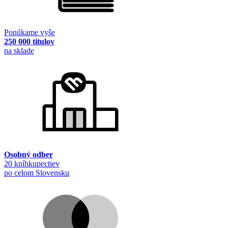
Ponúkame vyše
250 000 titulov
na sklade
Osobný odber
20 kníhkupectiev
po celom Slovensku