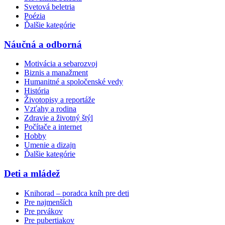
Svetová beletria
Poézia
Ďalšie kategórie
Náučná a odborná
Motivácia a sebarozvoj
Biznis a manažment
Humanitné a spoločenské vedy
História
Životopisy a reportáže
Vzťahy a rodina
Zdravie a životný štýl
Počítače a internet
Hobby
Umenie a dizajn
Ďalšie kategórie
Deti a mládež
Knihorad – poradca kníh pre deti
Pre najmenších
Pre prvákov
Pre pubertiakov