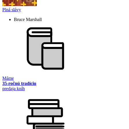
Plná slávy
Bruce Marshall
Máme
35-ročnú tradíciu
predaja kníh