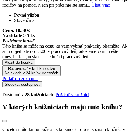
rodičov na pomoc. Nech pri práci nie ste sami...
Čítať viac
Pevná väzba
Slovenčina
Cena:
10,50 €
Na sklade > 5 ks
Posielame ihneď
Táto kniha sa môže na cestu ku vám vybrať prakticky okamžite! Ak
si ju objednáte do 13:00 v pracovný deň, odošleme vám ju ešte
dnes, inak najneskôr nasledujúci pracovný deň.
Vložiť do košíka
Rezervovať v kníhkupectve
Na sklade v 24 kníhkupectvách
Pridať do zoznamu
Sledovať dostupnosť
Dostupné v
28 knižniciach
.
Požičať v knižnici
V ktorých knižniciach majú túto knihu?
Chcete si túto knihu požičať z knižnice? Toto je zoznam knižníc, v