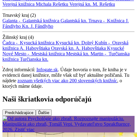
Verejná knižnica Michala Rešetku
Verejná kn. M. Rešetku
Trnavský kraj (2)
Galanta -
Galantská knižnica
Galantská kn.
Trnava -
Knižnica J.
Fándlyho
Kn. J. Fándlyho
Žilinský kraj (4)
Čadca -
Kysucká knižnica
Kysucká kn.
Dolný Kubín -
Oravská
knižnica A. Habovštiaka
Oravská kn. A. Habovštiaka
Kysucké
Nové Mesto -
Mestská knižnica
Mestská kn.
Martin -
Turčianska
knižnica
Turčianska kn.
Zdroj informácií:
Infogate.sk
. Údaje hovoria o tom, že kniha je v
evidencii danej knižnice, môže však už byť aktuálne požičaná. Tu
nájdete
zoznam všetkých viac ako 200 slovenských knižníc
, o
ktorých máme údaje.
Naši škriatkovia odporúčajú
Predchádzajúce
Ďalšie