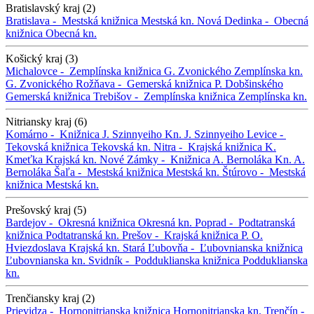
Bratislavský kraj (2)
Bratislava -
Mestská knižnica
Mestská kn.
Nová Dedinka -
Obecná
knižnica
Obecná kn.
Košický kraj (3)
Michalovce -
Zemplínska knižnica G. Zvonického
Zemplínska kn.
G. Zvonického
Rožňava -
Gemerská knižnica P. Dobšinského
Gemerská knižnica
Trebišov -
Zemplínska knižnica
Zemplínska kn.
Nitriansky kraj (6)
Komárno -
Knižnica J. Szinnyeiho
Kn. J. Szinnyeiho
Levice -
Tekovská knižnica
Tekovská kn.
Nitra -
Krajská knižnica K.
Kmeťka
Krajská kn.
Nové Zámky -
Knižnica A. Bernoláka
Kn. A.
Bernoláka
Šaľa -
Mestská knižnica
Mestská kn.
Štúrovo -
Mestská
knižnica
Mestská kn.
Prešovský kraj (5)
Bardejov -
Okresná knižnica
Okresná kn.
Poprad -
Podtatranská
knižnica
Podtatranská kn.
Prešov -
Krajská knižnica P. O.
Hviezdoslava
Krajská kn.
Stará Ľubovňa -
Ľubovnianska knižnica
Ľubovnianska kn.
Svidník -
Podduklianska knižnica
Podduklianska
kn.
Trenčiansky kraj (2)
Prievidza -
Hornonitrianska knižnica
Hornonitrianska kn.
Trenčín -