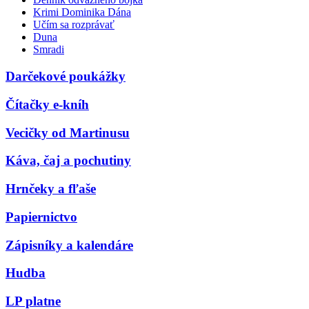
Krimi Dominika Dána
Učím sa rozprávať
Duna
Smradi
Darčekové poukážky
Čítačky e-kníh
Vecičky od Martinusu
Káva, čaj a pochutiny
Hrnčeky a fľaše
Papiernictvo
Zápisníky a kalendáre
Hudba
LP platne