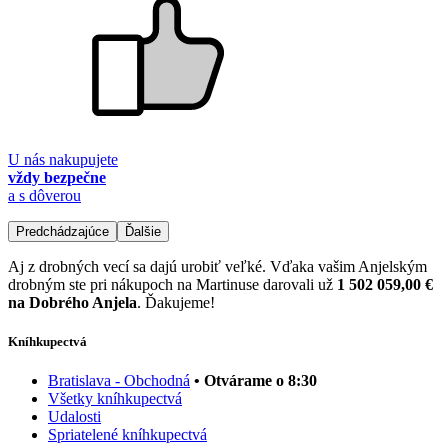
U nás nakupujete
vždy bezpečne
a s dôverou
Predchádzajúce
Ďalšie
Aj z drobných vecí sa dajú urobiť veľké. Vďaka vašim Anjelským
drobným ste pri nákupoch na Martinuse darovali už
1 502 059,00 €
na Dobrého Anjela
. Ďakujeme!
Kníhkupectvá
Bratislava - Obchodná
• Otvárame o 8:30
Všetky kníhkupectvá
Udalosti
Spriatelené kníhkupectvá