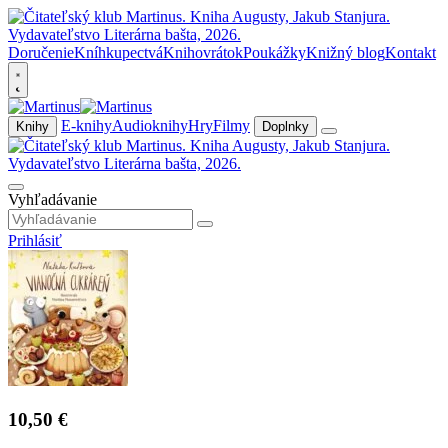
Doručenie
Kníhkupectvá
Knihovrátok
Poukážky
Knižný blog
Kontakt
E-knihy
Audioknihy
Hry
Filmy
Knihy
Doplnky
Vyhľadávanie
Prihlásiť
10,50 €