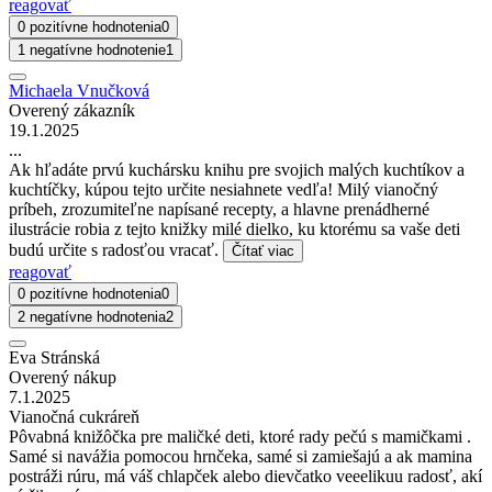
reagovať
0 pozitívne hodnotenia
0
1 negatívne hodnotenie
1
Michaela Vnučková
Overený zákazník
19.1.2025
...
Ak hľadáte prvú kuchársku knihu pre svojich malých kuchtíkov a
kuchtíčky, kúpou tejto určite nesiahnete vedľa! Milý vianočný
príbeh, zrozumiteľne napísané recepty, a hlavne prenádherné
ilustrácie robia z tejto knižky milé dielko, ku ktorému sa vaše deti
budú určite s radosťou vracať.
Čítať viac
reagovať
0 pozitívne hodnotenia
0
2 negatívne hodnotenia
2
Eva Stránská
Overený nákup
7.1.2025
Vianočná cukráreň
Pôvabná knižôčka pre maličké deti, ktoré rady pečú s mamičkami .
Samé si navážia pomocou hrnčeka, samé si zamiešajú a ak mamina
postráži rúru, má váš chlapček alebo dievčatko veeelikuu radosť, akí