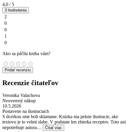
4,0
/ 5
3 hodnotenia
2
0
0
1
0
Ako sa páčila kniha vám?
Pridať recenziu
Recenzie čitateľov
Veronika Valachova
Neoverený nákup
10.5.2026
Postavene na ilustraciach
S dcerkou sme boli sklamane. Knizka ma pekne ilustracie, ake
textovo je to velmi slabe. V podstate len zbierka receptov. Toto ani
nepotrebuje autora…
Čítať viac