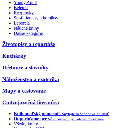
Young Adult
Beletria
Rozprávky
Sci-fi, fantasy a komiksy
Leporelá
Náučné knihy
Ďalšie kategórie
Životopisy a reportáže
Kuchárky
Učebnice a slovníky
Náboženstvo a ezoterika
Mapy a cestovanie
Cudzojazyčná literatúra
Knihomoľský pomocník
Spýtajte sa Sherlocka, čo čítať
Odporúčame pre vás
Knižné tipy ušité na mieru vám
Všetky knihy