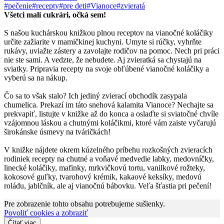
#pečenie
#recepty
#pre deti
#Vianoce
#zvieratá
Všetci malí cukrári, očká sem!
S našou kuchárskou knižkou plnou receptov na vianočné koláčiky
určite zažiarite v mamičkinej kuchyni. Umyte si rúčky, vyhrňte
rukávy, uviažte zástery a zavolajte rodičov na pomoc. Nech pri práci
nie ste sami. A vedzte, že nebudete. Aj zvieratká sa chystajú na
sviatky. Pripravia recepty na svoje obľúbené vianočné koláčiky a
vyberú sa na nákup.
Čo sa to však stalo? Ich jediný zvierací obchodík zasypala
chumelica. Prekazí im táto snehová kalamita Vianoce? Nechajte sa
prekvapiť, listujte v knižke až do konca a oslaďte si sviatočné chvíle
vzájomnou láskou a chutnými koláčikmi, ktoré vám zaiste vyčarujú
širokánske úsmevy na tváričkách!
V knižke nájdete okrem kúzelného príbehu rozkošných zvieracích
rodiniek recepty na chutné a voňavé medvedie labky, medovníčky,
linecké koláčiky, mafinky, mrkvičkovú tortu, vanilkové rožteky,
kokosové guľky, tvarohový krémik, kakaové keksíky, medovú
roládu, jablčník, ale aj vianočnú bábovku. Veľa šťastia pri pečení!
Pre zobrazenie tohto obsahu potrebujeme sušienky.
Povoliť cookies a zobraziť
Čítať viac