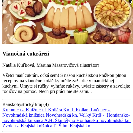
Vianočná cukráreň
Natália Kuľková, Martina Masarovičová (ilustrátor)
Všetci malí cukrári, očká sem! S našou kuchárskou knižkou plnou
receptov na vianočné koláčiky určite zažiarite v mamičkinej
kuchyni. Umyte si rúčky, vyhrňte rukávy, uviažte zástery a zavolajte
rodičov na pomoc. Nech pri práci nie ste sami...
Banskobystrický kraj (4)
Kremnica -
Knižnica J. Kollára
Kn. J. Kollára
Lučenec -
Novohradská knižnica
Novohradská kn.
Veľký Krtíš -
Hontiansko-
novohradská knižnica A.H. Škultétyho
Hontiansko-novohradská kn.
Zvolen -
Krajská knižnica Ľ. Štúra
Krajská kn.