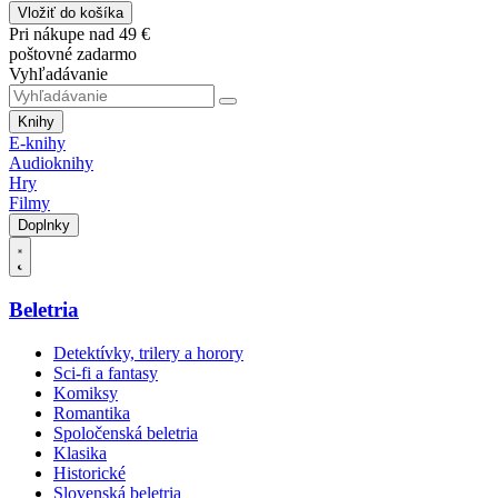
Vložiť do košíka
Pri nákupe nad 49 €
poštovné zadarmo
Vyhľadávanie
Knihy
E-knihy
Audioknihy
Hry
Filmy
Doplnky
Beletria
Detektívky, trilery a horory
Sci-fi a fantasy
Komiksy
Romantika
Spoločenská beletria
Klasika
Historické
Slovenská beletria