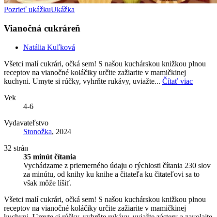
Pozrieť ukážku
Ukážka
Vianočná cukráreň
Natália Kuľková
Všetci malí cukrári, očká sem! S našou kuchárskou knižkou plnou
receptov na vianočné koláčiky určite zažiarite v mamičkinej
kuchyni. Umyte si rúčky, vyhrňte rukávy, uviažte...
Čítať viac
Vek
4-6
Vydavateľstvo
Stonožka
, 2024
32 strán
35 minút čítania
Vychádzame z priemerného údaju o rýchlosti čítania 230 slov
za minútu, od knihy ku knihe a čitateľa ku čitateľovi sa to
však môže líšiť.
Všetci malí cukrári, očká sem! S našou kuchárskou knižkou plnou
receptov na vianočné koláčiky určite zažiarite v mamičkinej
kuchyni. Umyte si rúčky, vyhrňte rukávy, uviažte zástery a zavolajte