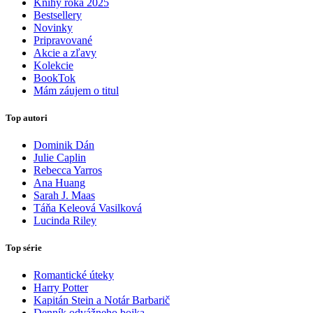
Knihy roka 2025
Bestsellery
Novinky
Pripravované
Akcie a zľavy
Kolekcie
BookTok
Mám záujem o titul
Top autori
Dominik Dán
Julie Caplin
Rebecca Yarros
Ana Huang
Sarah J. Maas
Táňa Keleová Vasilková
Lucinda Riley
Top série
Romantické úteky
Harry Potter
Kapitán Stein a Notár Barbarič
Denník odvážneho bojka