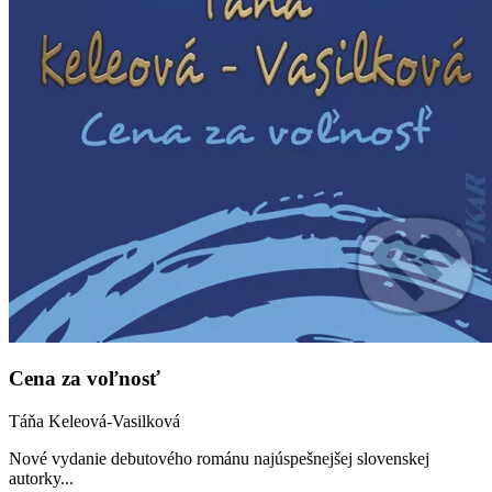
Cena za voľnosť
Táňa Keleová-Vasilková
Nové vydanie debutového románu najúspešnejšej slovenskej
autorky...