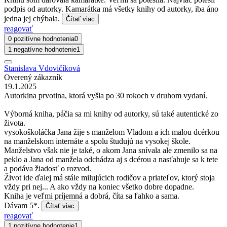
podpis od autorky. Kamarátka má všetky knihy od autorky, iba áno
jedna jej chýbala.
Čítať viac
reagovať
0 pozitívne hodnotenia
0
1 negatívne hodnotenie
1
Stanislava Vdovičíková
Overený zákazník
19.1.2025
Autorkina prvotina, ktorá vyšla po 30 rokoch v druhom vydaní.
Výborná kniha, páčia sa mi knihy od autorky, sú také autentické zo
života.
vysokoškoláčka Jana žije s manželom Vladom a ich malou dcérkou
na manželskom internáte a spolu študujú na vysokej škole.
Manželstvo však nie je také, o akom Jana snívala ale zmenilo sa na
peklo a Jana od manžela odchádza aj s dcérou a nasťahuje sa k tete
a podáva žiadosť o rozvod.
Život ide ďalej má stále milujúcich rodičov a priateľov, ktorý stoja
vždy pri nej... A ako vždy na koniec všetko dobre dopadne.
Kniha je veľmi príjemná a dobrá, číta sa ľahko a sama.
Dávam 5*.
Čítať viac
reagovať
1 pozitívne hodnotenie
1