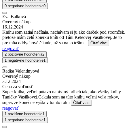
0 negatívne hodnotenia
0
Eva Balková
Overený nákup
16.12.2024
Knihu som zatiaĺ nečítala, nechávam si ju ako darček pod stromček,
pretože mám celú zbierku kníh od Táni Keleovej Vasilkovej. Je to
pre mňa oddychové čítanie, už sa na to teším...
Čítať viac
reagovať
2 pozitívne hodnotenia
2
1 negatívne hodnotenie
1
Radka Valentínyová
Overený nákup
3.12.2024
Cena za voľnosť
Super kniha, veľmi pútavo napísaný pribeh tak, ako všetky knihy
Taničky Vasilkovej.Cakala som na túto knihu veľmi veľa rokov,
super, ze konečne vyšla v tomto roku
Čítať viac
reagovať
1 pozitívne hodnotenie
1
1 negatívne hodnotenie
1