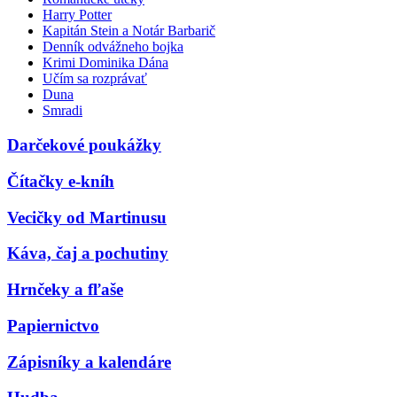
Harry Potter
Kapitán Stein a Notár Barbarič
Denník odvážneho bojka
Krimi Dominika Dána
Učím sa rozprávať
Duna
Smradi
Darčekové poukážky
Čítačky e-kníh
Vecičky od Martinusu
Káva, čaj a pochutiny
Hrnčeky a fľaše
Papiernictvo
Zápisníky a kalendáre