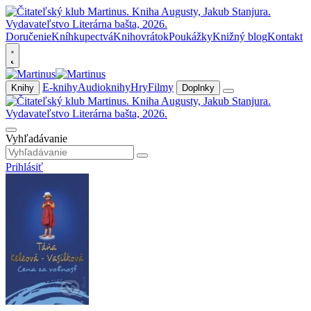
Doručenie
Kníhkupectvá
Knihovrátok
Poukážky
Knižný blog
Kontakt
E-knihy
Audioknihy
Hry
Filmy
Knihy
Doplnky
Vyhľadávanie
Prihlásiť