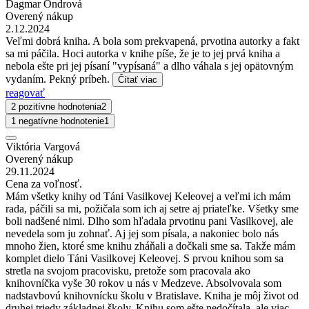
Dagmar Ondrová
Overený nákup
2.12.2024
Veľmi dobrá kniha. A bola som prekvapená, prvotina autorky a fakt
sa mi páčila. Hoci autorka v knihe píše, že je to jej prvá kniha a
nebola ešte pri jej písaní "vypísaná" a dlho váhala s jej opätovným
vydaním. Pekný príbeh.
Čítať viac
reagovať
2 pozitívne hodnotenia
2
1 negatívne hodnotenie
1
Viktória Vargová
Overený nákup
29.11.2024
Cena za voľnosť.
Mám všetky knihy od Táni Vasilkovej Keleovej a veľmi ich mám
rada, páčili sa mi, požičala som ich aj setre aj priateľke. Všetky sme
boli nadšené nimi. Dlho som hľadala prvotinu pani Vasilkovej, ale
nevedela som ju zohnať. Aj jej som písala, a nakoniec bolo nás
mnoho žien, ktoré sme knihu zháňali a dočkali sme sa. Takže mám
komplet dielo Táni Vasilkovej Keleovej. S prvou knihou som sa
stretla na svojom pracovisku, pretože som pracovala ako
knihovníčka vyše 30 rokov u nás v Medzeve. Absolvovala som
nadstavbovú knihovnícku školu v Bratislave. Kniha je môj život od
druhej triedy základnej školy. Knihu som ešte nedočítala, ale viac