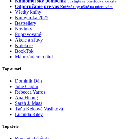
Knihomoľský pomocník
Spýtajte sa Sherlocka, čo čítať
Odporúčame pre vás
Knižné tipy ušité na mieru vám
Všetky knihy
Knihy roka 2025
Bestsellery
Novinky
Pripravované
Akcie a zľavy
Kolekcie
BookTok
Mám záujem o titul
Top autori
Dominik Dán
Julie Caplin
Rebecca Yarros
Ana Huang
Sarah J. Maas
Táňa Keleová Vasilková
Lucinda Riley
Top série
Romantické úteky