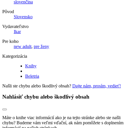
slovenčina
Pôvod
Slovensko
Vydavateľstvo
Ikar
Pre koho
new adult
,
pre ženy
Kategorizácia
Knihy
Beletria
Našli ste chybu alebo škodlivý obsah?
Dajte nám, prosím, vedieť!
Nahlásiť chybu alebo škodlivý obsah
Máte o knihe viac informácií ako je na tejto stránke alebo ste našli
chybu? Budeme vám veľmi vďační, ak nám pomôžete s doplnením
informácií na našich stránkach.