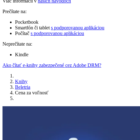
Viac informácií v
našich návodoch
Prečítate na:
Pocketbook
Smartfón či tablet
s podporovanou aplikáciou
Počítač
s podporovanou aplikáciou
Neprečítate na:
Kindle
Ako čítať e-knihy zabezpečené cez Adobe DRM?
Knihy
Beletria
Cena za voľnosť