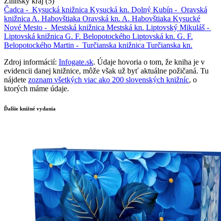
Žilinský kraj (5)
Čadca -
Kysucká knižnica
Kysucká kn.
Dolný Kubín -
Oravská
knižnica A. Habovštiaka
Oravská kn. A. Habovštiaka
Kysucké
Nové Mesto -
Mestská knižnica
Mestská kn.
Liptovský Mikuláš -
Liptovská knižnica G. F. Belopotockého
Liptovská kn. G. F.
Belopotockého
Martin -
Turčianska knižnica
Turčianska kn.
Zdroj informácií:
Infogate.sk
. Údaje hovoria o tom, že kniha je v
evidencii danej knižnice, môže však už byť aktuálne požičaná. Tu
nájdete
zoznam všetkých viac ako 200 slovenských knižníc
, o
ktorých máme údaje.
Ďalšie knižné vydania