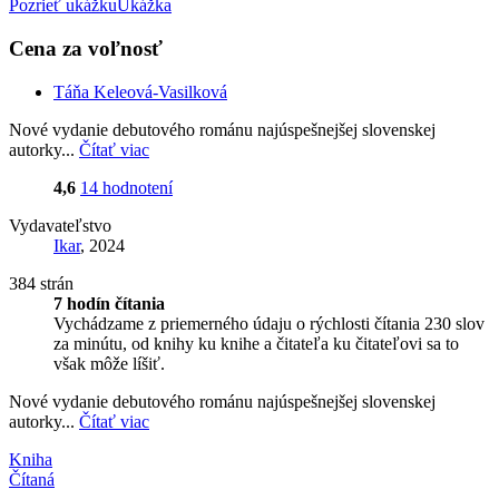
Pozrieť ukážku
Ukážka
Cena za voľnosť
Táňa Keleová-Vasilková
Nové vydanie debutového románu najúspešnejšej slovenskej
autorky...
Čítať viac
4,6
14 hodnotení
Vydavateľstvo
Ikar
, 2024
384 strán
7 hodín čítania
Vychádzame z priemerného údaju o rýchlosti čítania 230 slov
za minútu, od knihy ku knihe a čitateľa ku čitateľovi sa to
však môže líšiť.
Nové vydanie debutového románu najúspešnejšej slovenskej
autorky...
Čítať viac
Kniha
Čítaná