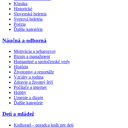
Klasika
Historické
Slovenská beletria
Svetová beletria
Poézia
Ďalšie kategórie
Náučná a odborná
Motivácia a sebarozvoj
Biznis a manažment
Humanitné a spoločenské vedy
História
Životopisy a reportáže
Vzťahy a rodina
Zdravie a životný štýl
Počítače a internet
Hobby
Umenie a dizajn
Ďalšie kategórie
Deti a mládež
Knihorad – poradca kníh pre deti