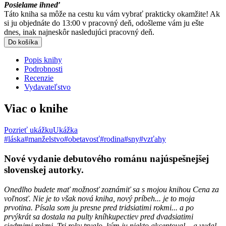
Posielame ihneď
Táto kniha sa môže na cestu ku vám vybrať prakticky okamžite! Ak
si ju objednáte do 13:00 v pracovný deň, odošleme vám ju ešte
dnes, inak najneskôr nasledujúci pracovný deň.
Do košíka
Popis knihy
Podrobnosti
Recenzie
Vydavateľstvo
Viac o knihe
Pozrieť ukážku
Ukážka
#láska
#manželstvo
#obetavosť
#rodina
#sny
#vzťahy
Nové vydanie debutového románu najúspešnejšej
slovenskej autorky.
Onedlho budete mať možnosť zoznámiť sa s mojou knihou Cena za
voľnosť. Nie je to však nová kniha, nový príbeh... je to moja
prvotina. Písala som ju presne pred tridsiatimi rokmi... a po
prvýkrát sa dostala na pulty kníhkupectiev pred dvadsiatimi
siedmimi rokmi. Tri roky trvalo, kým ju niekto akceptoval... a vydal.