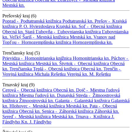
Mestská kn.
Prešovský kraj (6)
Poprad -
Podtatranská knižnica
Podtatranská kn.
Prešov -
Krajská
knižnica P. O. Hviezdoslava
Krajská kn.
Soľ -
Obecná knižnica
Obecná kn.
Stará Ľubovňa -
Ľubovnianska knižnica
Ľubovnianska
kn.
Veľký Šariš -
Mestská knižnica
Mestská kn.
Vranov nad
Topľou -
Hornozemplínska knižnica
Hornozemplínska kn.
Trenčiansky kraj (5)
Prievidza -
Hornonitrianska knižnica
Hornonitrianska kn.
Púchov -
Mestská knižnica
Mestská kn.
Štvrtok -
Obecná knižnica
Obecná
kn.
Trenčianska Teplá -
Obecná knižnica
Obecná kn.
Trenčín -
Verejná knižnica Michala Rešetku
Verejná kn. M. Rešetku
Trnavský kraj (9)
Cerová -
Obecná knižnica
Obecná kn.
Dojč -
Miestna ľudová
knižnica
Miestna ľudová kn.
Dunajská Streda -
Žitnoostrovská
knižnica
Žitnoostrovská kn.
Galanta -
Galantská knižnica
Galantská
kn.
Hlohovec -
Mestská knižnica
Mestská kn.
Pata -
Obecná
knižnica
Obecná kn.
Senica -
Záhorská knižnica
Záhorská kn.
Sereď -
Mestská knižnica
Mestská kn.
Trnava -
Knižnica J.
Fándlyho
Kn. J. Fándlyho