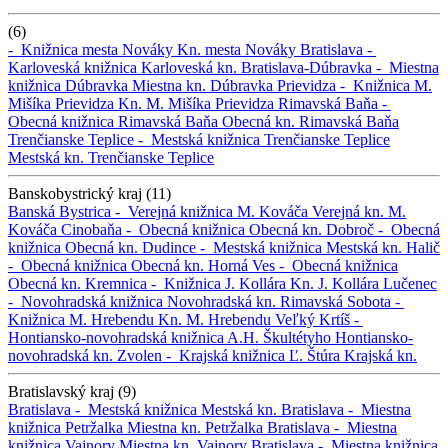
(6)
-
Knižnica mesta Nováky
Kn. mesta Nováky
Bratislava -
Karloveská knižnica
Karloveská kn.
Bratislava-Dúbravka -
Miestna
knižnica Dúbravka
Miestna kn. Dúbravka
Prievidza -
Knižnica M.
Mišíka Prievidza
Kn. M. Mišíka Prievidza
Rimavská Baňa -
Obecná knižnica Rimavská Baňa
Obecná kn. Rimavská Baňa
Trenčianske Teplice -
Mestská knižnica Trenčianske Teplice
Mestská kn. Trenčianske Teplice
Banskobystrický kraj (11)
Banská Bystrica -
Verejná knižnica M. Kováča
Verejná kn. M.
Kováča
Cinobaňa -
Obecná knižnica
Obecná kn.
Dobroč -
Obecná
knižnica
Obecná kn.
Dudince -
Mestská knižnica
Mestská kn.
Halič
-
Obecná knižnica
Obecná kn.
Horná Ves -
Obecná knižnica
Obecná kn.
Kremnica -
Knižnica J. Kollára
Kn. J. Kollára
Lučenec
-
Novohradská knižnica
Novohradská kn.
Rimavská Sobota -
Knižnica M. Hrebendu
Kn. M. Hrebendu
Veľký Krtíš -
Hontiansko-novohradská knižnica A.H. Škultétyho
Hontiansko-
novohradská kn.
Zvolen -
Krajská knižnica Ľ. Štúra
Krajská kn.
Bratislavský kraj (9)
Bratislava -
Mestská knižnica
Mestská kn.
Bratislava -
Miestna
knižnica Petržalka
Miestna kn. Petržalka
Bratislava -
Miestna
knižnica Vajnory
Miestna kn. Vajnory
Bratislava -
Miestna knižnica