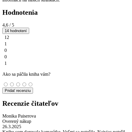
Hodnotenia
4,6
/ 5
14 hodnotení
12
1
0
0
1
Ako sa páčila kniha vám?
Pridať recenziu
Recenzie čitateľov
Monika Paiserova
Overený nákup
26.3.2025
Knihu som darovala kamarátke. Veľmi sa potešila. Najviac potešil