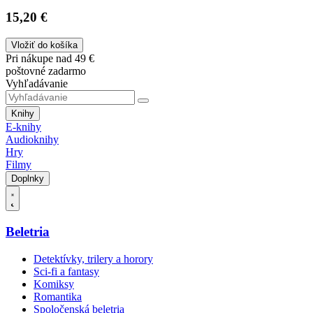
15,20 €
Vložiť do košíka
Pri nákupe nad 49 €
poštovné zadarmo
Vyhľadávanie
Knihy
E-knihy
Audioknihy
Hry
Filmy
Doplnky
Beletria
Detektívky, trilery a horory
Sci-fi a fantasy
Komiksy
Romantika
Spoločenská beletria