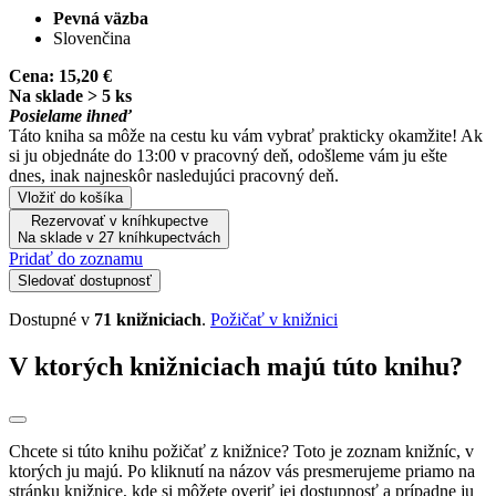
Pevná väzba
Slovenčina
Cena:
15,20 €
Na sklade > 5 ks
Posielame ihneď
Táto kniha sa môže na cestu ku vám vybrať prakticky okamžite! Ak
si ju objednáte do 13:00 v pracovný deň, odošleme vám ju ešte
dnes, inak najneskôr nasledujúci pracovný deň.
Vložiť do košíka
Rezervovať v kníhkupectve
Na sklade v 27 kníhkupectvách
Pridať do zoznamu
Sledovať dostupnosť
Dostupné v
71 knižniciach
.
Požičať v knižnici
V ktorých knižniciach majú túto knihu?
Chcete si túto knihu požičať z knižnice? Toto je zoznam knižníc, v
ktorých ju majú. Po kliknutí na názov vás presmerujeme priamo na
stránku knižnice, kde si môžete overiť jej dostupnosť a prípadne ju