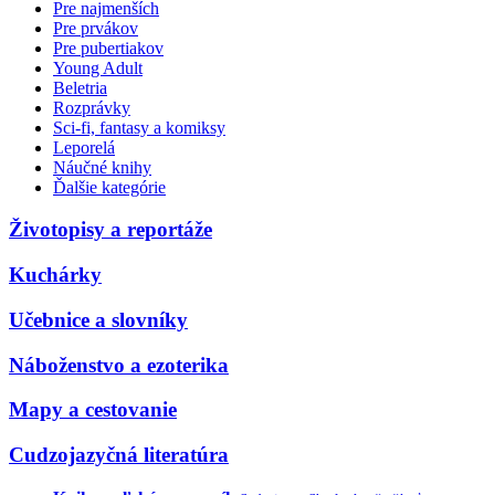
Pre najmenších
Pre prvákov
Pre pubertiakov
Young Adult
Beletria
Rozprávky
Sci-fi, fantasy a komiksy
Leporelá
Náučné knihy
Ďalšie kategórie
Životopisy a reportáže
Kuchárky
Učebnice a slovníky
Náboženstvo a ezoterika
Mapy a cestovanie
Cudzojazyčná literatúra