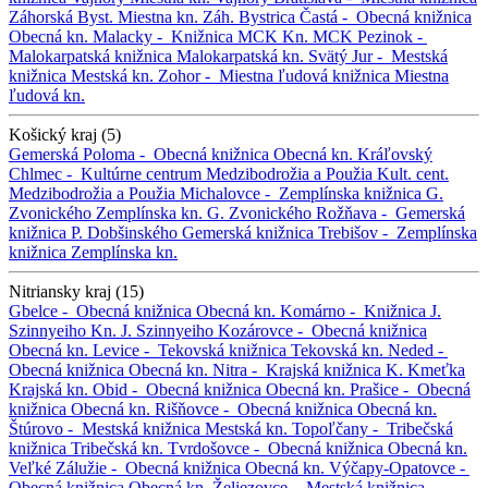
Záhorská Byst.
Miestna kn. Záh. Bystrica
Častá -
Obecná knižnica
Obecná kn.
Malacky -
Knižnica MCK
Kn. MCK
Pezinok -
Malokarpatská knižnica
Malokarpatská kn.
Svätý Jur -
Mestská
knižnica
Mestská kn.
Zohor -
Miestna ľudová knižnica
Miestna
ľudová kn.
Košický kraj (5)
Gemerská Poloma -
Obecná knižnica
Obecná kn.
Kráľovský
Chlmec -
Kultúrne centrum Medzibodrožia a Použia
Kult. cent.
Medzibodrožia a Použia
Michalovce -
Zemplínska knižnica G.
Zvonického
Zemplínska kn. G. Zvonického
Rožňava -
Gemerská
knižnica P. Dobšinského
Gemerská knižnica
Trebišov -
Zemplínska
knižnica
Zemplínska kn.
Nitriansky kraj (15)
Gbelce -
Obecná knižnica
Obecná kn.
Komárno -
Knižnica J.
Szinnyeiho
Kn. J. Szinnyeiho
Kozárovce -
Obecná knižnica
Obecná kn.
Levice -
Tekovská knižnica
Tekovská kn.
Neded -
Obecná knižnica
Obecná kn.
Nitra -
Krajská knižnica K. Kmeťka
Krajská kn.
Obid -
Obecná knižnica
Obecná kn.
Prašice -
Obecná
knižnica
Obecná kn.
Rišňovce -
Obecná knižnica
Obecná kn.
Štúrovo -
Mestská knižnica
Mestská kn.
Topoľčany -
Tribečská
knižnica
Tribečská kn.
Tvrdošovce -
Obecná knižnica
Obecná kn.
Veľké Zálužie -
Obecná knižnica
Obecná kn.
Výčapy-Opatovce -
Obecná knižnica
Obecná kn.
Želiezovce -
Mestská knižnica