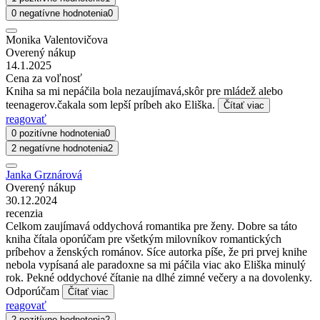
0 negatívne hodnotenia
0
Monika Valentovičova
Overený nákup
14.1.2025
Cena za voľnosť
Kniha sa mi nepáčila bola nezaujímavá,skôr pre mládež alebo
teenagerov.čakala som lepší príbeh ako Eliška.
Čítať viac
reagovať
0 pozitívne hodnotenia
0
2 negatívne hodnotenia
2
Janka Grznárová
Overený nákup
30.12.2024
recenzia
Celkom zaujímavá oddychová romantika pre ženy. Dobre sa táto
kniha čítala oporúčam pre všetkým milovníkov romantických
príbehov a ženských románov. Síce autorka píše, že pri prvej knihe
nebola vypísaná ale paradoxne sa mi páčila viac ako Eliška minulý
rok. Pekné oddychové čítanie na dlhé zimné večery a na dovolenky.
Odporúčam
Čítať viac
reagovať
2 pozitívne hodnotenia
2