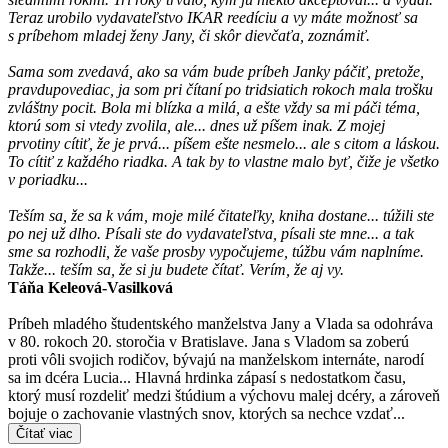
Teraz urobilo vydavateľstvo IKAR reedíciu a vy máte možnosť sa
s príbehom mladej ženy Jany, či skôr dievčaťa, zoznámiť.
Sama som zvedavá, ako sa vám bude príbeh Janky páčiť, pretože,
pravdupovediac, ja som pri čítaní po tridsiatich rokoch mala trošku
zvláštny pocit. Bola mi blízka a milá, a ešte vždy sa mi páči téma,
ktorú som si vtedy zvolila, ale... dnes už píšem inak. Z mojej
prvotiny cítiť, že je prvá... píšem ešte nesmelo... ale s citom a láskou.
To cítiť z každého riadka. A tak by to vlastne malo byť, čiže je všetko
v poriadku...
Teším sa, že sa k vám, moje milé čitateľky, kniha dostane... túžili ste
po nej už dlho. Písali ste do vydavateľstva, písali ste mne... a tak
sme sa rozhodli, že vaše prosby vypočujeme, túžbu vám naplníme.
Takže... teším sa, že si ju budete čítať. Verím, že aj vy.
Táňa Keleová-Vasilková
Príbeh mladého študentského manželstva Jany a Vlada sa odohráva
v 80. rokoch 20. storočia v Bratislave. Jana s Vladom sa zoberú
proti vôli svojich rodičov, bývajú na manželskom internáte, narodí
sa im dcéra Lucia... Hlavná hrdinka zápasí s nedostatkom času,
ktorý musí rozdeliť medzi štúdium a výchovu malej dcéry, a zároveň
bojuje o zachovanie vlastných snov, ktorých sa nechce vzdať...
Čítať viac