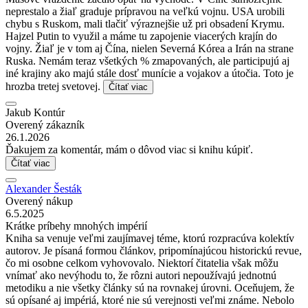
neprestalo a žiaľ graduje prípravou na veľkú vojnu. USA urobili
chybu s Ruskom, mali tlačiť výraznejšie už pri obsadení Krymu.
Hajzel Putin to využil a máme tu zapojenie viacerých krajín do
vojny. Žiaľ je v tom aj Čína, nielen Severná Kórea a Irán na strane
Ruska. Nemám teraz všetkých % zmapovaných, ale participujú aj
iné krajiny ako majú stále dosť munície a vojakov a útočia. Toto je
hrozba tretej svetovej.
Čítať viac
Jakub Kontúr
Overený zákazník
26.1.2026
Ďakujem za komentár, mám o dôvod viac si knihu kúpiť.
Čítať viac
Alexander Šesták
Overený nákup
6.5.2025
Krátke príbehy mnohých impérií
Kniha sa venuje veľmi zaujímavej téme, ktorú rozpracúva kolektív
autorov. Je písaná formou článkov, pripomínajúcou historickú revue,
čo mi osobne celkom vyhovovalo. Niektorí čitatelia však môžu
vnímať ako nevýhodu to, že rôzni autori nepoužívajú jednotnú
metodiku a nie všetky články sú na rovnakej úrovni. Oceňujem, že
sú opísané aj impériá, ktoré nie sú verejnosti veľmi známe. Nebolo