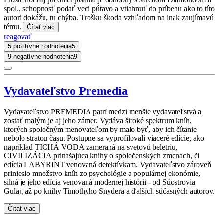
spol., schopnosť podať veci pútavo a vtiahnuť do príbehu ako to títo
autori dokážu, tu chýba. Trošku škoda vzhľadom na inak zaujímavú
tému.
Čítať viac
reagovať
5 pozitívne hodnotenia
5
9 negatívne hodnotenia
9
Vydavateľstvo Premedia
Vydavateľstvo PREMEDIA patrí medzi menšie vydavateľstvá a
zostať malým je aj jeho zámer. Vydáva široké spektrum kníh,
ktorých spoločným menovateľom by malo byť, aby ich čítanie
nebolo stratou času. Postupne sa vyprofilovali viaceré edície, ako
napríklad TICHÁ VODA zameraná na svetovú beletriu,
CIVILIZÁCIA prinášajúca knihy o spoločenských zmenách, či
edícia LABYRINT venovaná detektívkam. Vydavateľstvo zároveň
prinieslo množstvo kníh zo psychológie a populárnej ekonómie,
silná je jeho edícia venovaná modernej histórii - od Súostrovia
Gulag až po knihy Timothyho Snydera a ďalších súčasných autorov.
Čítať viac