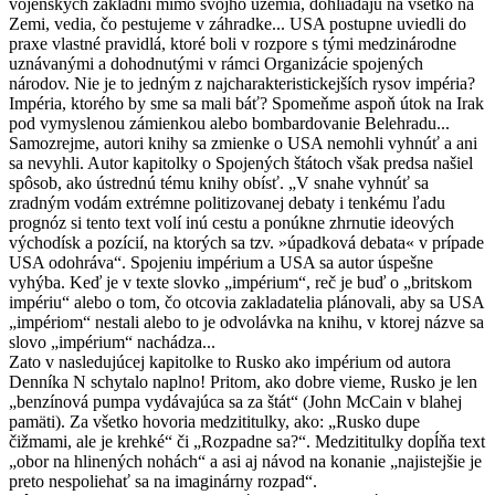
vojenských základní mimo svojho územia, dohliadajú na všetko na
Zemi, vedia, čo pestujeme v záhradke... USA postupne uviedli do
praxe vlastné pravidlá, ktoré boli v rozpore s tými medzinárodne
uznávanými a dohodnutými v rámci Organizácie spojených
národov. Nie je to jedným z najcharakteristickejších rysov impéria?
Impéria, ktorého by sme sa mali báť? Spomeňme aspoň útok na Irak
pod vymyslenou zámienkou alebo bombardovanie Belehradu...
Samozrejme, autori knihy sa zmienke o USA nemohli vyhnúť a ani
sa nevyhli. Autor kapitolky o Spojených štátoch však predsa našiel
spôsob, ako ústrednú tému knihy obísť. „V snahe vyhnúť sa
zradným vodám extrémne politizovanej debaty i tenkému ľadu
prognóz si tento text volí inú cestu a ponúkne zhrnutie ideových
východísk a pozícií, na ktorých sa tzv. »úpadková debata« v prípade
USA odohráva“. Spojeniu impérium a USA sa autor úspešne
vyhýba. Keď je v texte slovko „impérium“, reč je buď o „britskom
impériu“ alebo o tom, čo otcovia zakladatelia plánovali, aby sa USA
„impériom“ nestali alebo to je odvolávka na knihu, v ktorej názve sa
slovo „impérium“ nachádza...
Zato v nasledujúcej kapitolke to Rusko ako impérium od autora
Denníka N schytalo naplno! Pritom, ako dobre vieme, Rusko je len
„benzínová pumpa vydávajúca sa za štát“ (John McCain v blahej
pamäti). Za všetko hovoria medzititulky, ako: „Rusko dupe
čižmami, ale je krehké“ či „Rozpadne sa?“. Medzititulky dopĺňa text
„obor na hlinených nohách“ a asi aj návod na konanie „najistejšie je
preto nespoliehať sa na imaginárny rozpad“.