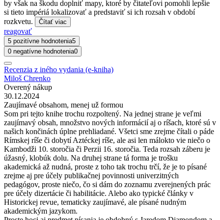
by však na škodu doplniť mapy, ktoré by čitateľovi pomohli lepšie
si tieto impériá lokalizovať a predstaviť si ich rozsah v období
rozkvetu.
Čítať viac
reagovať
5 pozitívne hodnotenia
5
0 negatívne hodnotenia
0
Recenzia z iného vydania (e-kniha)
Miloš Chrenko
Overený nákup
30.12.2024
Zaujímavé obsahom, menej už formou
Som pri tejto knihe trochu rozpoltený. Na jednej strane je veľmi
zaujímavý obsah, množstvo nových informácií aj o ríšach, ktoré sú v
našich končinách úplne prehliadané. Všetci sme zrejme čítali o páde
Rímskej ríše či dobytí Aztéckej ríše, ale asi len málokto vie niečo o
Kambodži 10. storočia či Perzii 16. storočia. Teda rozsah záberu je
úžasný, klobúk dolu. Na druhej strane tá forma je trošku
akademická až nudná, proste z toho tak trochu trčí, že je to písané
zrejme aj pre účely publikačnej povinnosti univerzitných
pedagógov, proste niečo, čo si dám do zoznamu zverejnených prác
pre účely dizertácie či habilitácie. Alebo ako typické články v
Historickej revue, tematicky zaujímavé, ale písané nudným
akademickým jazykom.
Proste hoci aj predmet písania je obdobný s Jaredom Diamondom a