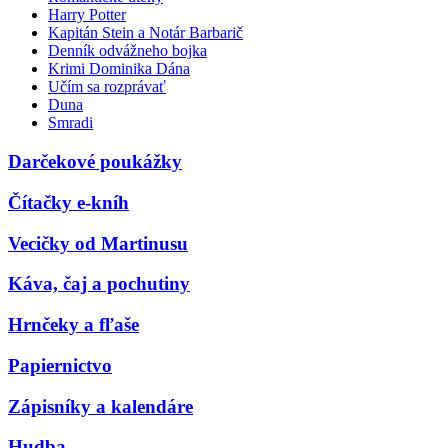
Harry Potter
Kapitán Stein a Notár Barbarič
Denník odvážneho bojka
Krimi Dominika Dána
Učím sa rozprávať
Duna
Smradi
Darčekové poukážky
Čítačky e-kníh
Vecičky od Martinusu
Káva, čaj a pochutiny
Hrnčeky a fľaše
Papiernictvo
Zápisníky a kalendáre
Hudba