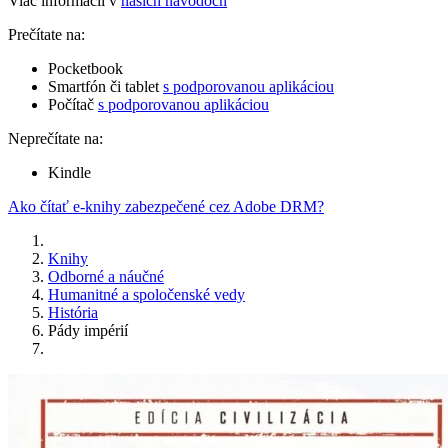
Viac informácií v
našich návodoch
Prečítate na:
Pocketbook
Smartfón či tablet
s podporovanou aplikáciou
Počítač
s podporovanou aplikáciou
Neprečítate na:
Kindle
Ako čítať e-knihy zabezpečené cez Adobe DRM?
Knihy
Odborné a náučné
Humanitné a spoločenské vedy
História
Pády impérií