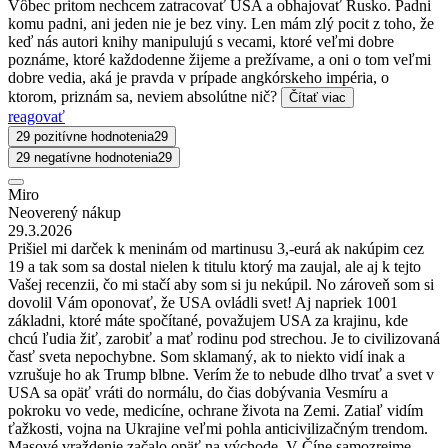
Vôbec pritom nechcem zatracovať USA a obhajovať Rusko. Padni
komu padni, ani jeden nie je bez viny. Len mám zlý pocit z toho, že
keď nás autori knihy manipulujú s vecami, ktoré veľmi dobre
poznáme, ktoré každodenne žijeme a prežívame, a oni o tom veľmi
dobre vedia, aká je pravda v prípade angkórskeho impéria, o
ktorom, priznám sa, neviem absolútne nič?
Čítať viac
reagovať
29 pozitívne hodnotenia
29
29 negatívne hodnotenia
29
Miro
Neoverený nákup
29.3.2026
Prišiel mi darček k meninám od martinusu 3,-eurá ak nakúpim cez
19 a tak som sa dostal nielen k titulu ktorý ma zaujal, ale aj k tejto
Vašej recenzii, čo mi stačí aby som si ju nekúpil. No zároveň som si
dovolil Vám oponovať, že USA ovládli svet! Aj napriek 1001
základni, ktoré máte spočítané, považujem USA za krajinu, kde
chcú ľudia žiť, zarobiť a mať rodinu pod strechou. Je to civilizovaná
časť sveta nepochybne. Som sklamaný, ak to niekto vidí inak a
vzrušuje ho ak Trump blbne. Verím že to nebude dlho trvať a svet v
USA sa opäť vráti do normálu, do čias dobývania Vesmíru a
pokroku vo vede, medicíne, ochrane života na Zemi. Zatiaľ vidím
ťažkosti, vojna na Ukrajine veľmi pohla anticivilizačným trendom.
Masové vraždenie začalo opäť na východe. V Číne samozrejme