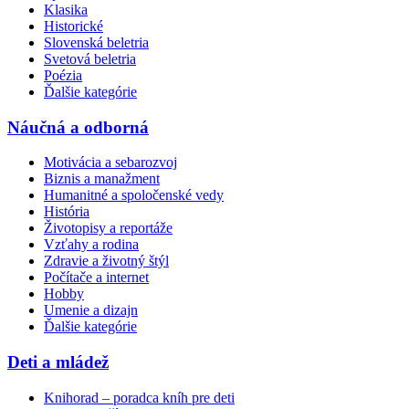
Klasika
Historické
Slovenská beletria
Svetová beletria
Poézia
Ďalšie kategórie
Náučná a odborná
Motivácia a sebarozvoj
Biznis a manažment
Humanitné a spoločenské vedy
História
Životopisy a reportáže
Vzťahy a rodina
Zdravie a životný štýl
Počítače a internet
Hobby
Umenie a dizajn
Ďalšie kategórie
Deti a mládež
Knihorad – poradca kníh pre deti