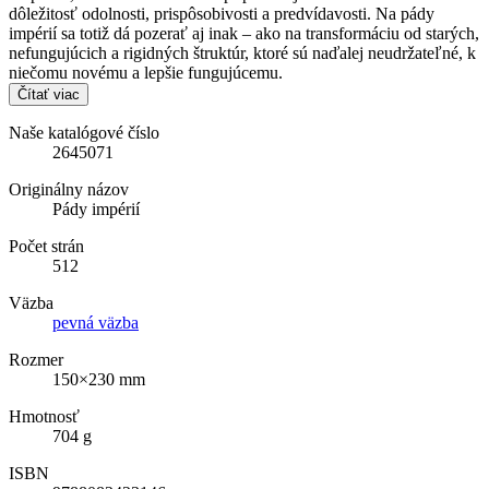
dôležitosť odolnosti, prispôsobivosti a predvídavosti. Na pády
impérií sa totiž dá pozerať aj inak – ako na transformáciu od starých,
nefungujúcich a rigidných štruktúr, ktoré sú naďalej neudržateľné, k
niečomu novému a lepšie fungujúcemu.
Čítať viac
Naše katalógové číslo
2645071
Originálny názov
Pády impérií
Počet strán
512
Väzba
pevná väzba
Rozmer
150×230 mm
Hmotnosť
704 g
ISBN