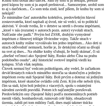
Knihu som dostal ako darček. Sám by som si ju nekúpil, pretože
pred kúpou by som si ju aspoň prelistoval... Samozrejme, urobil som
to aj s darčekom... Čo som teda zistil, keď píšem, že knihu by som si
nekúpil?
Že minimálne časť autorského kolektívu, predovšetkým hlavní
zostavovatelia, ktorí napísali aj úvod, nie sú vedci, sú to politickí
aktivisti. V úvode tvrdia, že v detstve sa stretli s dvoma impériami,
„ktoré v nás (rozumej v autoroch pozn. autor) vyvolali strach.
Našťastie obe padli.“ Prvým bol ZSSR, druhým vymyslené
impérium z filmovej trilógie Hviezdne vojny. Takže strach v
autoroch knihy reálne vyvolávalo len jedno impérium... Ako deti si
strach odôvodniť nemuseli, horšie je, že detskými očami sa dívajú
na svet aj dnes... Na obálke knihy sľubujú, že budú skúmať, či sú
„dnešné veľmoci ako Spojené štáty, Rusko alebo Čína na prahu
podobného osudu“, aký historické svetové impériá viedli ku
kolapsu. Sľub však neplnia.
Človek nemusí byť vedcom politológom, aby vedel, že začiatkom
deväťdesiatych rokoch minulého storočia sa skutočným a jediným
impériom sveta stali Spojené štáty. Boli prvým a doteraz sú jediným
impériom, ktoré skutočne ovládlo celú Zem. Kým ešte neboli tým,
čím sa stali, kým boli jedným z viacerých, spolu s ostatnými
národmi zaviedli pravidlá. Potom ich najčastejšie porušovali.
Predovšetkým ony (Spojené štáty) podľa momentálnych potrieb
menili vlády, bombardovali, ruinovali celé štáty, obsadzovali
územia, zabili pri tom milióny ľudí, dnes majú takmer tisícku