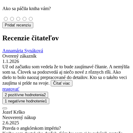
Ako sa páčila kniha vám?
Pridať recenziu
Recenzie čitateľov
Annamária Synáková
Overený zákazník
1.1.2026
Už od začiatku som vedela že to bude zaujímavé čítanie. A nemýlila
som sa. Človek sa podozvedá aj niečo nové z rôznych ríši. Ako
dielo to bolo naozaj prepracované do detailov. Kto sa o takéto veci
zaujíma si príde na svoje.
Čítať viac
reagovať
2 pozitívne hodnotenia
2
1 negatívne hodnotenie
1
Jozef Krško
Neoverený nákup
2.6.2025
Pravda o angkórskom impériu?