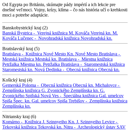
Od Egypta po Britániu, skúmajte pády impérií a ich lekcie pre
dnešné veľmoci. Vojny, krízy, klíma – čo nás história učí o krehkosti
moci a potrebe adaptácie.
Banskobystrický kraj (2)
Banská Bystrica -
Verejná knižnica M. Kováča
Verejná kn. M.
Kováča
Lučenec -
Novohradská knižnica
Novohradská kn.
Bratislavský kraj (5)
Bratislava -
Knižnica Nové Mesto
Kn. Nové Mesto
Bratislava -
Mestská knižnica
Mestská kn.
Bratislava -
Miestna knižnica
Petržalka
Miestna kn. Petržalka
Bratislava -
Staromestská knižnica
Staromestská kn.
Nová Dedinka -
Obecná knižnica
Obecná kn.
Košický kraj (4)
Gemerská Poloma -
Obecná knižnica
Obecná kn.
Michalovce -
Zemplínska knižnica G. Zvonického
Zemplínska kn. G.
Zvonického
Spišská Nová Ves -
Špeciálna knižnica Gal. umelcov
Spiša
Špec. kn. Gal. umelcov Spiša
Trebišov -
Zemplínska knižnica
Zemplínska kn.
Nitriansky kraj (6)
Komárno -
Knižnica J. Szinnyeiho
Kn. J. Szinnyeiho
Levice -
Tekovská knižnica
Tekovská kn.
Nitra -
Archeologický ústav SAV