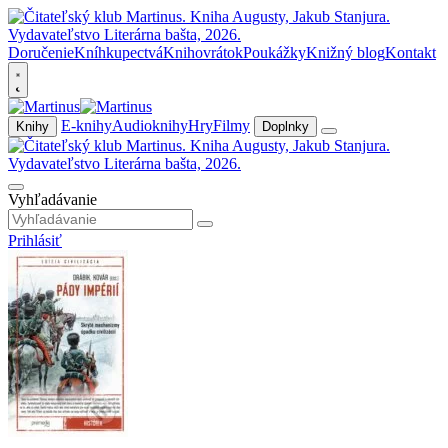
Doručenie
Kníhkupectvá
Knihovrátok
Poukážky
Knižný blog
Kontakt
E-knihy
Audioknihy
Hry
Filmy
Knihy
Doplnky
Vyhľadávanie
Prihlásiť