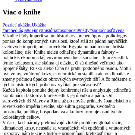
Viac o knihe
Pozrieť ukážku
Ukážka
#archeológia
#dejiny
#história
#osobnosti
#pády
#spoločnosť
#veda
V knihe Pády impérií sa tím historikov, archeológov a politológov
ponára do komplexných súvislostí, ktoré stáli za pádmi najväčších
svetových impérií, od starovekého Egypta po pád mocnej britskej
koloniálnej ríše. Kniha nielen odhaľuje dynamiku a faktory –
politické, ekonomické, environmentálne a sociálne – ktoré viedli k
týmto kolapsom, ale skúma aj otázku, či sú dnešné veľmoci ako
Spojené štáty, Rusko alebo Čína na prahu podobného osudu. Mohli
byť vojny, vnútorné krízy, ekonomická nestabilita alebo klimatické
zmeny príčinou úpadku obrovských svetových ríši? A čo môžeme z
týchto historických príbehov vyčítať pre súčasnosť?
Každá kapitola ponúka dejiny konkrétnej ríše a analyzuje jedinečnú
kombináciu faktorov, ktoré viedli k jej úpadku a pádu. Od
starovekých ríš Mayov a Ríma až po novšie príklady španielskeho a
sovietskeho impéria uvidíte, ako súhra geografie, životného
prostredia, politiky, hospodárstva a kultúry formuje osud týchto
kolosálnych celkov.
V čase, keď národy prekonávajú zložité problémy globalizácie,
klimatickej krízy, neustále sa vracajúcich vĺn epidémií a vnútorných
rozporov, nám lekcie z histórie pripomínajú krehkosť moci a