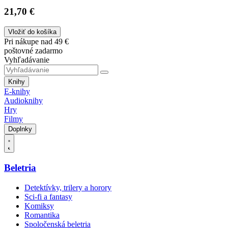
21,70 €
Vložiť do košíka
Pri nákupe nad 49 €
poštovné zadarmo
Vyhľadávanie
Knihy
E-knihy
Audioknihy
Hry
Filmy
Doplnky
Beletria
Detektívky, trilery a horory
Sci-fi a fantasy
Komiksy
Romantika
Spoločenská beletria