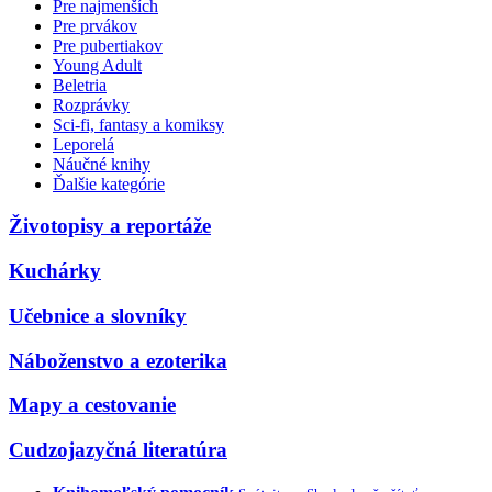
Pre najmenších
Pre prvákov
Pre pubertiakov
Young Adult
Beletria
Rozprávky
Sci-fi, fantasy a komiksy
Leporelá
Náučné knihy
Ďalšie kategórie
Životopisy a reportáže
Kuchárky
Učebnice a slovníky
Náboženstvo a ezoterika
Mapy a cestovanie
Cudzojazyčná literatúra