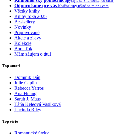
Knihomoľský pomocník
Spýtajte sa Sherlocka, čo čítať
Odporúčame pre vás
Knižné tipy ušité na mieru vám
Všetky knihy
Knihy roka 2025
Bestsellery
Novinky
Pripravované
Akcie a zľavy
Kolekcie
BookTok
Mám záujem o titul
Top autori
Dominik Dán
Julie Caplin
Rebecca Yarros
Ana Huang
Sarah J. Maas
Táňa Keleová Vasilková
Lucinda Riley
Top série
Romantické úteky