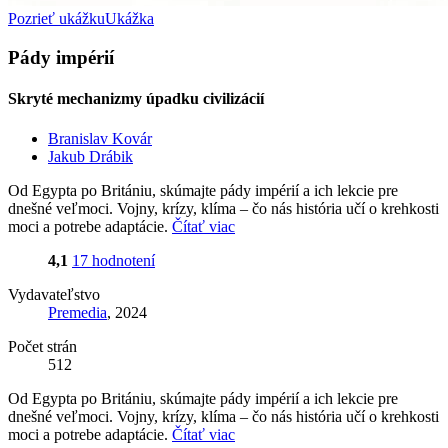
Pozrieť ukážku
Ukážka
Pády impérií
Skryté mechanizmy úpadku civilizácií
Branislav Kovár
Jakub Drábik
Od Egypta po Britániu, skúmajte pády impérií a ich lekcie pre
dnešné veľmoci. Vojny, krízy, klíma – čo nás história učí o krehkosti
moci a potrebe adaptácie.
Čítať viac
4,1
17 hodnotení
Vydavateľstvo
Premedia
, 2024
Počet strán
512
Od Egypta po Britániu, skúmajte pády impérií a ich lekcie pre
dnešné veľmoci. Vojny, krízy, klíma – čo nás história učí o krehkosti
moci a potrebe adaptácie.
Čítať viac