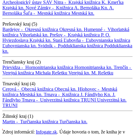
Archeologický ústav SAV
Nitra -
Krajská knižnica K. Kmeťka
Krajská kn.
Nové Zámky -
Knižnica A. Bernoláka
Kn. A.
Bernoláka
Šaľa -
Mestská knižnica
Mestská kn.
Prešovský kraj (5)
Bardejov -
Okresná knižnica
Okresná kn.
Humenné -
Vihorlatská
knižnica
Vihorlatská kn.
Prešov -
Krajská knižnica P. O.
Hviezdoslava
Krajská kn.
Stará Ľubovňa -
Ľubovnianska knižnica
Ľubovnianska kn.
Svidník -
Podduklianska knižnica
Podduklianska
kn.
Trenčiansky kraj (2)
Prievidza -
Hornonitrianska knižnica
Hornonitrianska kn.
Trenčín -
Verejná knižnica Michala Rešetku
Verejná kn. M. Rešetku
Trnavský kraj (4)
Cerová -
Obecná knižnica
Obecná kn.
Hlohovec -
Mestská
knižnica
Mestská kn.
Trnava -
Knižnica J. Fándlyho
Kn. J.
Fándlyho
Trnava -
Univerzitná knižnica TRUNI
Univerzitná kn.
TRUNI
Žilinský kraj (1)
Martin -
Turčianska knižnica
Turčianska kn.
Zdroj informácií:
Infogate.sk
. Údaje hovoria o tom, že kniha je v