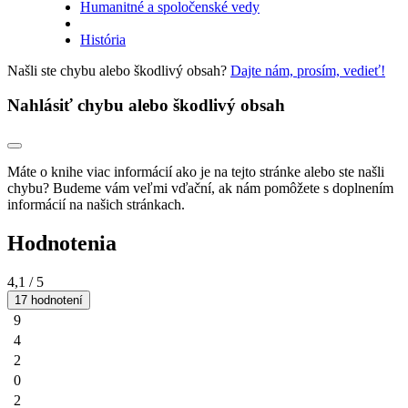
Humanitné a spoločenské vedy
História
Našli ste chybu alebo škodlivý obsah?
Dajte nám, prosím, vedieť!
Nahlásiť chybu alebo škodlivý obsah
Máte o knihe viac informácií ako je na tejto stránke alebo ste našli
chybu? Budeme vám veľmi vďační, ak nám pomôžete s doplnením
informácií na našich stránkach.
Hodnotenia
4,1
/ 5
17 hodnotení
9
4
2
0
2