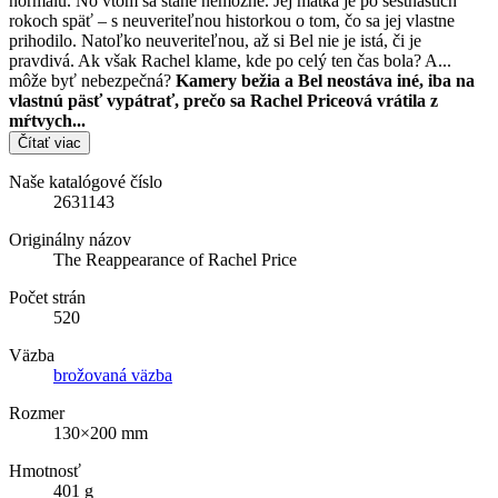
normálu. No vtom sa stane nemožné. Jej matka je po šestnástich
rokoch späť – s neuveriteľnou historkou o tom, čo sa jej vlastne
prihodilo. Natoľko neuveriteľnou, až si Bel nie je istá, či je
pravdivá. Ak však Rachel klame, kde po celý ten čas bola? A...
môže byť nebezpečná?
Kamery bežia a Bel neostáva iné, iba na
vlastnú päsť vypátrať, prečo sa Rachel Priceová vrátila z
mŕtvych...
Čítať viac
Naše katalógové číslo
2631143
Originálny názov
The Reappearance of Rachel Price
Počet strán
520
Väzba
brožovaná väzba
Rozmer
130×200 mm
Hmotnosť
401 g