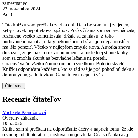
zamestnanec
22. novembra 2024
Ach!
Túto knižku som prečítala za dva dni. Dala by som ju aj za jeden,
keby človek nepotreboval spánok. Počas čítania som sa prechádzala,
rozčúlene všetko komentovala, držala sa za hlavu. Z toho
budovaného napätia, nikdy nekončiacich lží a tajomnej atmosféry
ma išlo poraziť. Všetko v najlepšom zmysle slova. Autorka znovu
dokázala, že je majstrom svojho umenia a poslednej strane knihy
som sa zmohla akurát na bezvládne ležanie na posteli,
spracovávajúc všetko čomu som bola svedkom. Bolo to skvelé.
Knižku odporúčam každému, kto sa rád zašije pod pohodlnú deku s
dobrou young-adultovkou. Garantujem, nepustí vás.
Čítať viac
Recenzie čitateľov
Michaela Kondžurová
Overený zákazník
19.5.2026
Knihu som si prečítala na odporúčanie dcéry a napriek tomu, že ide
o young adult literatúru, doslova som ju zhltla. Číta sa ľahko a aj