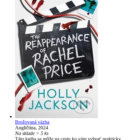
Brožovaná väzba
Angličtina, 2024
Na sklade > 5 ks
Táto kniha sa môže na cestu ku vám vybrať prakticky