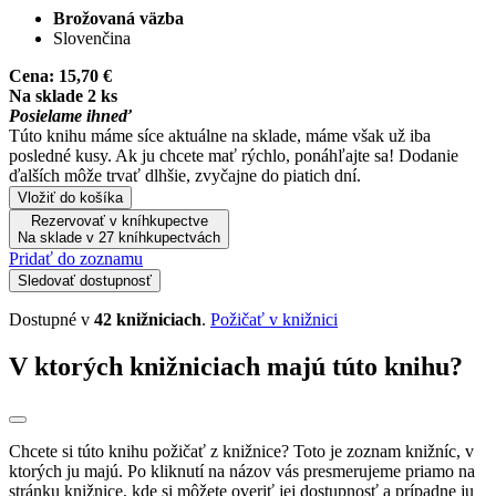
Brožovaná väzba
Slovenčina
Cena:
15,70 €
Na sklade 2 ks
Posielame ihneď
Túto knihu máme síce aktuálne na sklade, máme však už iba
posledné kusy. Ak ju chcete mať rýchlo, ponáhľajte sa! Dodanie
ďalších môže trvať dlhšie, zvyčajne do piatich dní.
Vložiť do košíka
Rezervovať v kníhkupectve
Na sklade v 27 kníhkupectvách
Pridať do zoznamu
Sledovať dostupnosť
Dostupné v
42 knižniciach
.
Požičať v knižnici
V ktorých knižniciach majú túto knihu?
Chcete si túto knihu požičať z knižnice? Toto je zoznam knižníc, v
ktorých ju majú. Po kliknutí na názov vás presmerujeme priamo na
stránku knižnice, kde si môžete overiť jej dostupnosť a prípadne ju