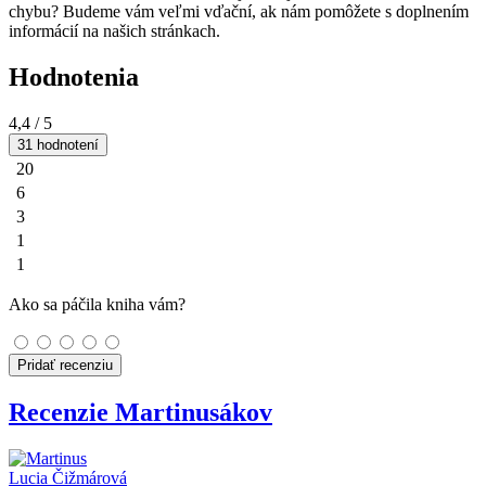
chybu? Budeme vám veľmi vďační, ak nám pomôžete s doplnením
informácií na našich stránkach.
Hodnotenia
4,4
/ 5
31 hodnotení
20
6
3
1
1
Ako sa páčila kniha vám?
Pridať recenziu
Recenzie Martinusákov
Lucia Čižmárová