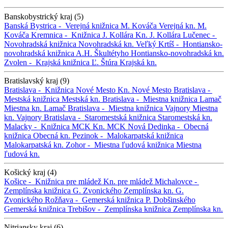
Banskobystrický kraj (5)
Banská Bystrica -
Verejná knižnica M. Kováča
Verejná kn. M.
Kováča
Kremnica -
Knižnica J. Kollára
Kn. J. Kollára
Lučenec -
Novohradská knižnica
Novohradská kn.
Veľký Krtíš -
Hontiansko-
novohradská knižnica A.H. Škultétyho
Hontiansko-novohradská kn.
Zvolen -
Krajská knižnica Ľ. Štúra
Krajská kn.
Bratislavský kraj (9)
Bratislava -
Knižnica Nové Mesto
Kn. Nové Mesto
Bratislava -
Mestská knižnica
Mestská kn.
Bratislava -
Miestna knižnica Lamač
Miestna kn. Lamač
Bratislava -
Miestna knižnica Vajnory
Miestna
kn. Vajnory
Bratislava -
Staromestská knižnica
Staromestská kn.
Malacky -
Knižnica MCK
Kn. MCK
Nová Dedinka -
Obecná
knižnica
Obecná kn.
Pezinok -
Malokarpatská knižnica
Malokarpatská kn.
Zohor -
Miestna ľudová knižnica
Miestna
ľudová kn.
Košický kraj (4)
Košice -
Knižnica pre mládež
Kn. pre mládež
Michalovce -
Zemplínska knižnica G. Zvonického
Zemplínska kn. G.
Zvonického
Rožňava -
Gemerská knižnica P. Dobšinského
Gemerská knižnica
Trebišov -
Zemplínska knižnica
Zemplínska kn.
Nitriansky kraj (6)