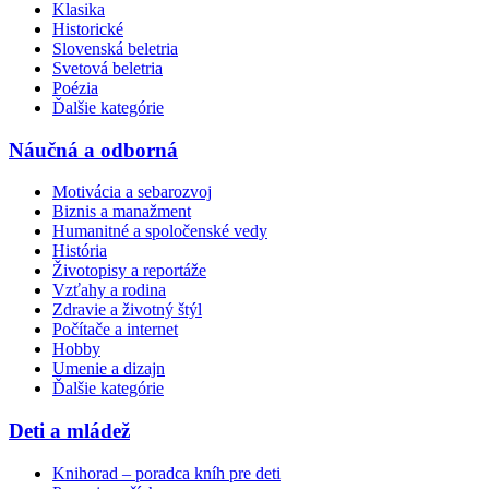
Klasika
Historické
Slovenská beletria
Svetová beletria
Poézia
Ďalšie kategórie
Náučná a odborná
Motivácia a sebarozvoj
Biznis a manažment
Humanitné a spoločenské vedy
História
Životopisy a reportáže
Vzťahy a rodina
Zdravie a životný štýl
Počítače a internet
Hobby
Umenie a dizajn
Ďalšie kategórie
Deti a mládež
Knihorad – poradca kníh pre deti