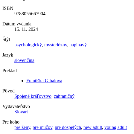
ISBN
9788055667904
Dátum vydania
15. 11. 2024
Štýl
psychologický
,
mysteriózny
,
napínavý
Jazyk
slovenčina
Preklad
Františka Gibalová
Pôvod
Spojené kráľovstvo
,
zahraničný
Vydavateľstvo
Slovart
Pre koho
pre ženy
,
pre mužov
,
pre dospelých
,
new adult
,
young adult