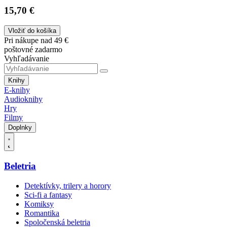
15,70 €
Vložiť do košíka
Pri nákupe nad 49 €
poštovné zadarmo
Vyhľadávanie
Knihy
E-knihy
Audioknihy
Hry
Filmy
Doplnky
Beletria
Detektívky, trilery a horory
Sci-fi a fantasy
Komiksy
Romantika
Spoločenská beletria