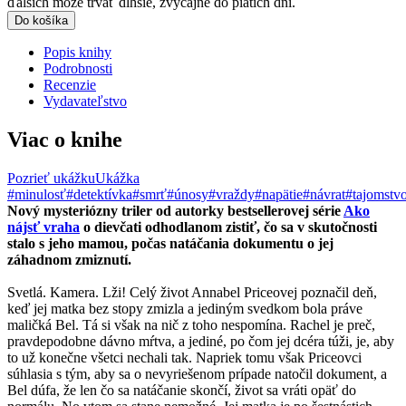
ďalších môže trvať dlhšie, zvyčajne do piatich dní.
Do košíka
Popis knihy
Podrobnosti
Recenzie
Vydavateľstvo
Viac o knihe
Pozrieť ukážku
Ukážka
#minulosť
#detektívka
#smrť
#únosy
#vraždy
#napätie
#návrat
#tajomstv
Nový mysteriózny triler od autorky bestsellerovej série
Ako
nájsť vraha
o dievčati odhodlanom zistiť, čo sa v skutočnosti
stalo s jeho mamou, počas natáčania dokumentu o jej
záhadnom zmiznutí.
Svetlá. Kamera. Lži! Celý život Annabel Priceovej poznačil deň,
keď jej matka bez stopy zmizla a jediným svedkom bola práve
maličká Bel. Tá si však na nič z toho nespomína. Rachel je preč,
pravdepodobne dávno mŕtva, a jediné, po čom jej dcéra túži, je, aby
to už konečne všetci nechali tak. Napriek tomu však Priceovci
súhlasia s tým, aby sa o nevyriešenom prípade natočil dokument, a
Bel dúfa, že len čo sa natáčanie skončí, život sa vráti opäť do