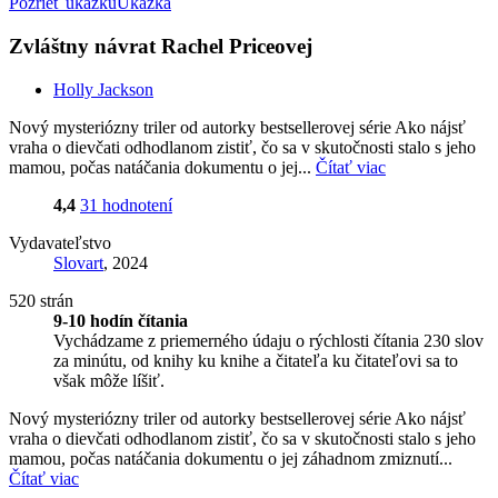
Pozrieť ukážku
Ukážka
Zvláštny návrat Rachel Priceovej
Holly Jackson
Nový mysteriózny triler od autorky bestsellerovej série Ako nájsť
vraha o dievčati odhodlanom zistiť, čo sa v skutočnosti stalo s jeho
mamou, počas natáčania dokumentu o jej...
Čítať viac
4,4
31 hodnotení
Vydavateľstvo
Slovart
, 2024
520 strán
9-10 hodín čítania
Vychádzame z priemerného údaju o rýchlosti čítania 230 slov
za minútu, od knihy ku knihe a čitateľa ku čitateľovi sa to
však môže líšiť.
Nový mysteriózny triler od autorky bestsellerovej série Ako nájsť
vraha o dievčati odhodlanom zistiť, čo sa v skutočnosti stalo s jeho
mamou, počas natáčania dokumentu o jej záhadnom zmiznutí...
Čítať viac