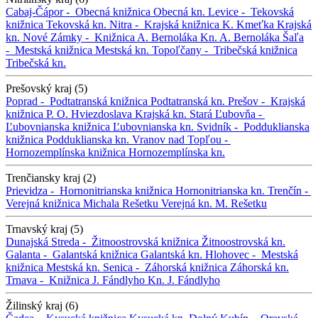
Cabaj-Čápor -
Obecná knižnica
Obecná kn.
Levice -
Tekovská
knižnica
Tekovská kn.
Nitra -
Krajská knižnica K. Kmeťka
Krajská
kn.
Nové Zámky -
Knižnica A. Bernoláka
Kn. A. Bernoláka
Šaľa
-
Mestská knižnica
Mestská kn.
Topoľčany -
Tribečská knižnica
Tribečská kn.
Prešovský kraj (5)
Poprad -
Podtatranská knižnica
Podtatranská kn.
Prešov -
Krajská
knižnica P. O. Hviezdoslava
Krajská kn.
Stará Ľubovňa -
Ľubovnianska knižnica
Ľubovnianska kn.
Svidník -
Podduklianska
knižnica
Podduklianska kn.
Vranov nad Topľou -
Hornozemplínska knižnica
Hornozemplínska kn.
Trenčiansky kraj (2)
Prievidza -
Hornonitrianska knižnica
Hornonitrianska kn.
Trenčín -
Verejná knižnica Michala Rešetku
Verejná kn. M. Rešetku
Trnavský kraj (5)
Dunajská Streda -
Žitnoostrovská knižnica
Žitnoostrovská kn.
Galanta -
Galantská knižnica
Galantská kn.
Hlohovec -
Mestská
knižnica
Mestská kn.
Senica -
Záhorská knižnica
Záhorská kn.
Trnava -
Knižnica J. Fándlyho
Kn. J. Fándlyho
Žilinský kraj (6)