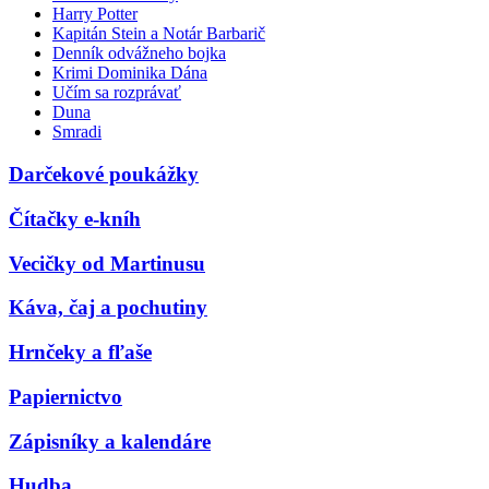
Harry Potter
Kapitán Stein a Notár Barbarič
Denník odvážneho bojka
Krimi Dominika Dána
Učím sa rozprávať
Duna
Smradi
Darčekové poukážky
Čítačky e-kníh
Vecičky od Martinusu
Káva, čaj a pochutiny
Hrnčeky a fľaše
Papiernictvo
Zápisníky a kalendáre
Hudba