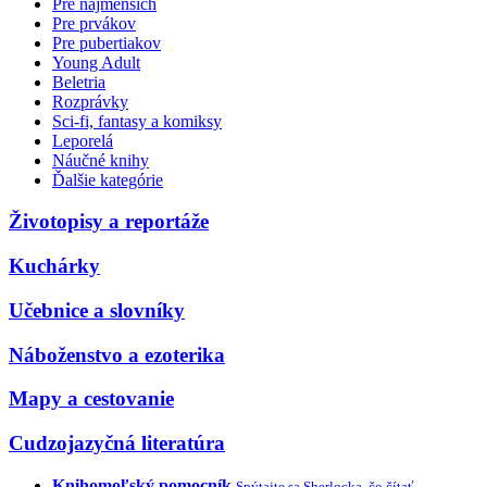
Pre najmenších
Pre prvákov
Pre pubertiakov
Young Adult
Beletria
Rozprávky
Sci-fi, fantasy a komiksy
Leporelá
Náučné knihy
Ďalšie kategórie
Životopisy a reportáže
Kuchárky
Učebnice a slovníky
Náboženstvo a ezoterika
Mapy a cestovanie
Cudzojazyčná literatúra
Knihomoľský pomocník
Spýtajte sa Sherlocka, čo čítať