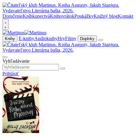
Doručenie
Kníhkupectvá
Knihovrátok
Poukážky
Knižný blog
Kontakt
E-knihy
Audioknihy
Hry
Filmy
Knihy
Doplnky
Vyhľadávanie
Prihlásiť