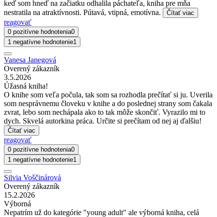
keď som hneď na začiatku odhalila páchateľa, kniha pre mňa
nestratila na atraktívnosti. Pútavá, vtipná, emotívna.
Čítať viac
reagovať
0 pozitívne hodnotenia
0
1 negatívne hodnotenie
1
Vanesa Janegová
Overený zákazník
3.5.2026
Úžasná kniha!
O knihe som veľa počula, tak som sa rozhodla prečítať si ju. Uverila
som nesprávnemu človeku v knihe a do poslednej strany som čakala
zvrat, lebo som nechápala ako to tak môže skončiť. Vyrazilo mi to
dych. Skvelá autorkina práca. Určite si prečítam od nej aj ďalšiu!
Čítať viac
reagovať
0 pozitívne hodnotenia
0
1 negatívne hodnotenie
1
Silvia Voščinárová
Overený zákazník
15.2.2026
Výborná
Nepatrím už do kategórie "young adult" ale výborná kniha, celá