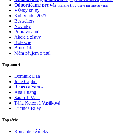
Odporúčame pre vás
Knižné tipy ušité na mieru vám
Všetky knihy
Knihy roka 2025
Bestsellery
Novinky
Pripravované
Akcie a zľavy
Kolekcie
BookTok
Mám záujem o titul
Top autori
Dominik Dán
Julie Caplin
Rebecca Yarros
Ana Huang
Sarah J. Maas
Táňa Keleová Vasilková
Lucinda Riley
Top série
Romantické úteky