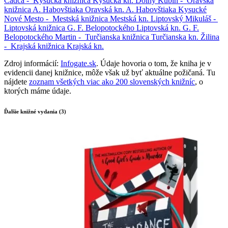
Čadca -
Kysucká knižnica
Kysucká kn.
Dolný Kubín -
Oravská
knižnica A. Habovštiaka
Oravská kn. A. Habovštiaka
Kysucké
Nové Mesto -
Mestská knižnica
Mestská kn.
Liptovský Mikuláš -
Liptovská knižnica G. F. Belopotockého
Liptovská kn. G. F.
Belopotockého
Martin -
Turčianska knižnica
Turčianska kn.
Žilina
-
Krajská knižnica
Krajská kn.
Zdroj informácií:
Infogate.sk
. Údaje hovoria o tom, že kniha je v
evidencii danej knižnice, môže však už byť aktuálne požičaná. Tu
nájdete
zoznam všetkých viac ako 200 slovenských knižníc
, o
ktorých máme údaje.
Ďalšie knižné vydania (3)