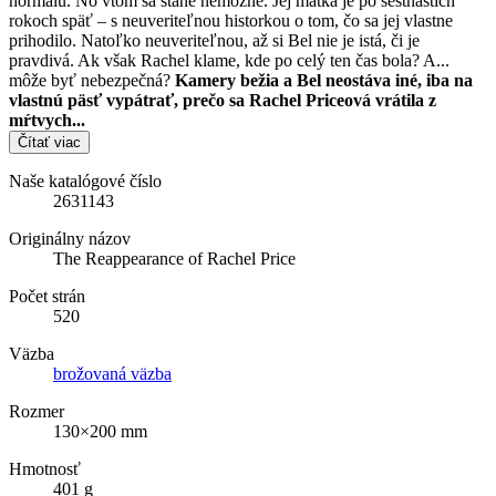
normálu. No vtom sa stane nemožné. Jej matka je po šestnástich
rokoch späť – s neuveriteľnou historkou o tom, čo sa jej vlastne
prihodilo. Natoľko neuveriteľnou, až si Bel nie je istá, či je
pravdivá. Ak však Rachel klame, kde po celý ten čas bola? A...
môže byť nebezpečná?
Kamery bežia a Bel neostáva iné, iba na
vlastnú päsť vypátrať, prečo sa Rachel Priceová vrátila z
mŕtvych...
Čítať viac
Naše katalógové číslo
2631143
Originálny názov
The Reappearance of Rachel Price
Počet strán
520
Väzba
brožovaná väzba
Rozmer
130×200 mm
Hmotnosť
401 g