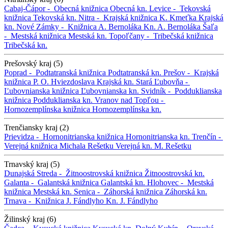
Cabaj-Čápor -
Obecná knižnica
Obecná kn.
Levice -
Tekovská
knižnica
Tekovská kn.
Nitra -
Krajská knižnica K. Kmeťka
Krajská
kn.
Nové Zámky -
Knižnica A. Bernoláka
Kn. A. Bernoláka
Šaľa
-
Mestská knižnica
Mestská kn.
Topoľčany -
Tribečská knižnica
Tribečská kn.
Prešovský kraj (5)
Poprad -
Podtatranská knižnica
Podtatranská kn.
Prešov -
Krajská
knižnica P. O. Hviezdoslava
Krajská kn.
Stará Ľubovňa -
Ľubovnianska knižnica
Ľubovnianska kn.
Svidník -
Podduklianska
knižnica
Podduklianska kn.
Vranov nad Topľou -
Hornozemplínska knižnica
Hornozemplínska kn.
Trenčiansky kraj (2)
Prievidza -
Hornonitrianska knižnica
Hornonitrianska kn.
Trenčín -
Verejná knižnica Michala Rešetku
Verejná kn. M. Rešetku
Trnavský kraj (5)
Dunajská Streda -
Žitnoostrovská knižnica
Žitnoostrovská kn.
Galanta -
Galantská knižnica
Galantská kn.
Hlohovec -
Mestská
knižnica
Mestská kn.
Senica -
Záhorská knižnica
Záhorská kn.
Trnava -
Knižnica J. Fándlyho
Kn. J. Fándlyho
Žilinský kraj (6)