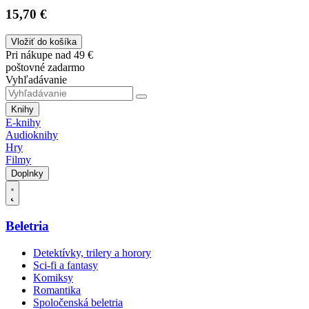
15,70 €
Vložiť do košíka
Pri nákupe nad 49 €
poštovné zadarmo
Vyhľadávanie
Knihy
E-knihy
Audioknihy
Hry
Filmy
Doplnky
Beletria
Detektívky, trilery a horory
Sci-fi a fantasy
Komiksy
Romantika
Spoločenská beletria