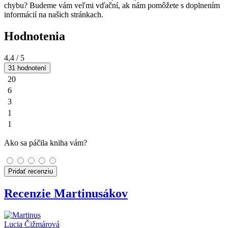
chybu? Budeme vám veľmi vďační, ak nám pomôžete s doplnením
informácií na našich stránkach.
Hodnotenia
4,4
/ 5
31 hodnotení
20
6
3
1
1
Ako sa páčila kniha vám?
Pridať recenziu
Recenzie Martinusákov
Lucia Čižmárová