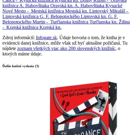
Čadca -
Kysucká knižnica
Kysucká kn.
Dolný Kubín -
Oravská
knižnica A. Habovštiaka
Oravská kn. A. Habovštiaka
Kysucké
Nové Mesto -
Mestská knižnica
Mestská kn.
Liptovský Mikuláš -
Liptovská knižnica G. F. Belopotockého
Liptovská kn. G. F.
Belopotockého
Martin -
Turčianska knižnica
Turčianska kn.
Žilina
-
Krajská knižnica
Krajská kn.
Zdroj informácií:
Infogate.sk
. Údaje hovoria o tom, že kniha je v
evidencii danej knižnice, môže však už byť aktuálne požičaná. Tu
nájdete
zoznam všetkých viac ako 200 slovenských knižníc
, o
ktorých máme údaje.
Ďalšie knižné vydania (3)