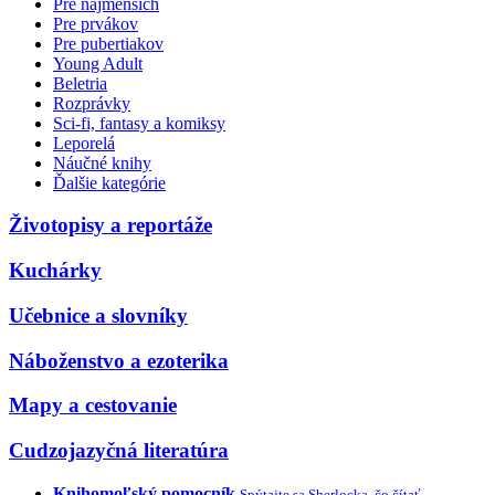
Pre najmenších
Pre prvákov
Pre pubertiakov
Young Adult
Beletria
Rozprávky
Sci-fi, fantasy a komiksy
Leporelá
Náučné knihy
Ďalšie kategórie
Životopisy a reportáže
Kuchárky
Učebnice a slovníky
Náboženstvo a ezoterika
Mapy a cestovanie
Cudzojazyčná literatúra
Knihomoľský pomocník
Spýtajte sa Sherlocka, čo čítať