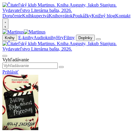
Doručenie
Kníhkupectvá
Knihovrátok
Poukážky
Knižný blog
Kontakt
E-knihy
Audioknihy
Hry
Filmy
Knihy
Doplnky
Vyhľadávanie
Prihlásiť