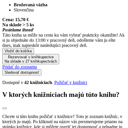
Brožovaná väzba
Slovenčina
Cena:
15,70 €
Na sklade > 5 ks
Posielame ihneď
Táto kniha sa môže na cestu ku vám vybrať prakticky okamžite! Ak
si ju objednáte do 13:00 v pracovný deň, odošleme vám ju ešte
dnes, inak najneskôr nasledujúci pracovný deň.
Vložiť do košíka
Rezervovať v kníhkupectve
Na sklade v 27 kníhkupectvách
Pridať do zoznamu
Sledovať dostupnosť
Dostupné v
42 knižniciach
.
Požičať v knižnici
V ktorých knižniciach majú túto knihu?
Chcete si túto knihu požičať z knižnice? Toto je zoznam knižníc, v
ktorých ju majú. Po kliknutí na názov vás presmerujeme priamo na
stránku knižnice, kde si môžete overiť jej dostupnosť a prípadne ju