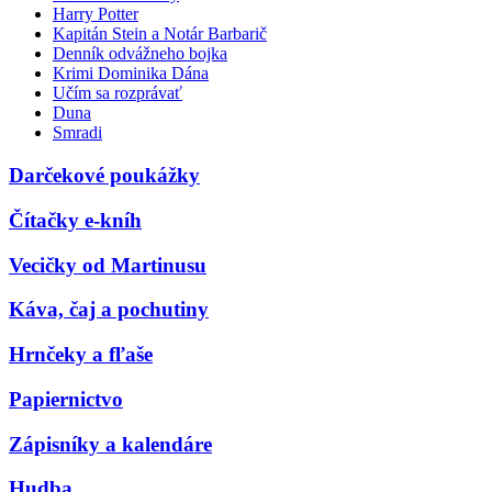
Harry Potter
Kapitán Stein a Notár Barbarič
Denník odvážneho bojka
Krimi Dominika Dána
Učím sa rozprávať
Duna
Smradi
Darčekové poukážky
Čítačky e-kníh
Vecičky od Martinusu
Káva, čaj a pochutiny
Hrnčeky a fľaše
Papiernictvo
Zápisníky a kalendáre
Hudba