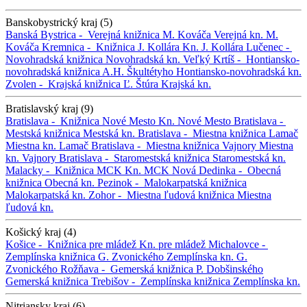
Banskobystrický kraj (5)
Banská Bystrica -
Verejná knižnica M. Kováča
Verejná kn. M.
Kováča
Kremnica -
Knižnica J. Kollára
Kn. J. Kollára
Lučenec -
Novohradská knižnica
Novohradská kn.
Veľký Krtíš -
Hontiansko-
novohradská knižnica A.H. Škultétyho
Hontiansko-novohradská kn.
Zvolen -
Krajská knižnica Ľ. Štúra
Krajská kn.
Bratislavský kraj (9)
Bratislava -
Knižnica Nové Mesto
Kn. Nové Mesto
Bratislava -
Mestská knižnica
Mestská kn.
Bratislava -
Miestna knižnica Lamač
Miestna kn. Lamač
Bratislava -
Miestna knižnica Vajnory
Miestna
kn. Vajnory
Bratislava -
Staromestská knižnica
Staromestská kn.
Malacky -
Knižnica MCK
Kn. MCK
Nová Dedinka -
Obecná
knižnica
Obecná kn.
Pezinok -
Malokarpatská knižnica
Malokarpatská kn.
Zohor -
Miestna ľudová knižnica
Miestna
ľudová kn.
Košický kraj (4)
Košice -
Knižnica pre mládež
Kn. pre mládež
Michalovce -
Zemplínska knižnica G. Zvonického
Zemplínska kn. G.
Zvonického
Rožňava -
Gemerská knižnica P. Dobšinského
Gemerská knižnica
Trebišov -
Zemplínska knižnica
Zemplínska kn.
Nitriansky kraj (6)