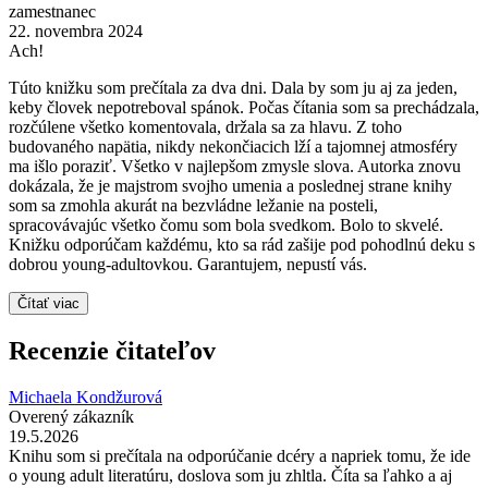
zamestnanec
22. novembra 2024
Ach!
Túto knižku som prečítala za dva dni. Dala by som ju aj za jeden,
keby človek nepotreboval spánok. Počas čítania som sa prechádzala,
rozčúlene všetko komentovala, držala sa za hlavu. Z toho
budovaného napätia, nikdy nekončiacich lží a tajomnej atmosféry
ma išlo poraziť. Všetko v najlepšom zmysle slova. Autorka znovu
dokázala, že je majstrom svojho umenia a poslednej strane knihy
som sa zmohla akurát na bezvládne ležanie na posteli,
spracovávajúc všetko čomu som bola svedkom. Bolo to skvelé.
Knižku odporúčam každému, kto sa rád zašije pod pohodlnú deku s
dobrou young-adultovkou. Garantujem, nepustí vás.
Čítať viac
Recenzie čitateľov
Michaela Kondžurová
Overený zákazník
19.5.2026
Knihu som si prečítala na odporúčanie dcéry a napriek tomu, že ide
o young adult literatúru, doslova som ju zhltla. Číta sa ľahko a aj