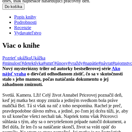
dnes, inak najneskôr nasledujúci pracovný deň.
Do košíka
Popis knihy
Podrobnosti
Recenzie
Vydavateľstvo
Viac o knihe
Pozrieť ukážku
Ukážka
#minulosť
#detektívka
#smrť
#únosy
#vraždy
#napätie
#návrat
#tajomstv
Nový mysteriózny triler od autorky bestsellerovej série
Ako
nájsť vraha
o dievčati odhodlanom zistiť, čo sa v skutočnosti
stalo s jeho mamou, počas natáčania dokumentu o jej
záhadnom zmiznutí.
Svetlá. Kamera. Lži! Celý život Annabel Priceovej poznačil deň,
keď jej matka bez stopy zmizla a jediným svedkom bola práve
maličká Bel. Tá si však na nič z toho nespomína. Rachel je preč,
pravdepodobne dávno mŕtva, a jediné, po čom jej dcéra túži, je, aby
to už konečne všetci nechali tak. Napriek tomu však Priceovci
súhlasia s tým, aby sa o nevyriešenom prípade natočil dokument, a
Bel dúfa, že len čo sa natáčanie skončí, život sa vráti opäť do