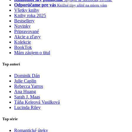
Odporúčame pre vás
Knižné tipy ušité na mieru vám
Všetky knihy
Knihy roka 2025
Bestsellery
Novinky
Pripravované
Akcie a zľavy
Kolekcie
BookTok
Mám záujem o titul
Top autori
Dominik Dán
Julie Caplin
Rebecca Yarros
Ana Huang
Sarah J. Maas
Táňa Keleová Vasilková
Lucinda Riley
Top série
Romantické úteky