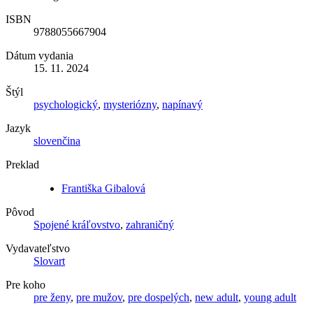
ISBN
9788055667904
Dátum vydania
15. 11. 2024
Štýl
psychologický
,
mysteriózny
,
napínavý
Jazyk
slovenčina
Preklad
Františka Gibalová
Pôvod
Spojené kráľovstvo
,
zahraničný
Vydavateľstvo
Slovart
Pre koho
pre ženy
,
pre mužov
,
pre dospelých
,
new adult
,
young adult