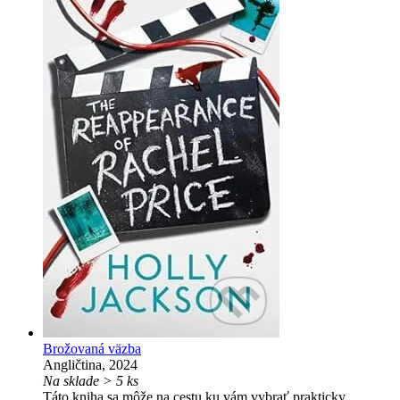
Brožovaná väzba
Angličtina, 2024
Na sklade > 5 ks
Táto kniha sa môže na cestu ku vám vybrať prakticky