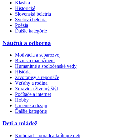
Klasika
Historické
Slovenská beletria
Svetová beletria
Poézia
Ďalšie kategórie
Náučná a odborná
Motivácia a sebarozvoj
Biznis a manažment
Humanitné a spoločenské vedy
História
Životopisy a reportáže
Vzťahy a rodina
Zdravie a životný štýl
Počítače a internet
Hobby
Umenie a dizajn
Ďalšie kategórie
Deti a mládež
Knihorad – poradca kníh pre deti