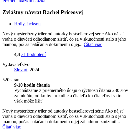
Pozrieť ukážku
Ukážka
Zvláštny návrat Rachel Priceovej
Holly Jackson
Nový mysteriózny triler od autorky bestsellerovej série Ako nájsť
vraha o dievčati odhodlanom zistiť, čo sa v skutočnosti stalo s jeho
mamou, počas natáčania dokumentu o jej...
Čítať viac
4,4
31 hodnotení
Vydavateľstvo
Slovart
, 2024
520 strán
9-10 hodín čítania
Vychádzame z priemerného údaju o rýchlosti čítania 230 slov
za minútu, od knihy ku knihe a čitateľa ku čitateľovi sa to
však môže líšiť.
Nový mysteriózny triler od autorky bestsellerovej série Ako nájsť
vraha o dievčati odhodlanom zistiť, čo sa v skutočnosti stalo s jeho
mamou, počas natáčania dokumentu o jej záhadnom zmiznutí...
Čítať viac