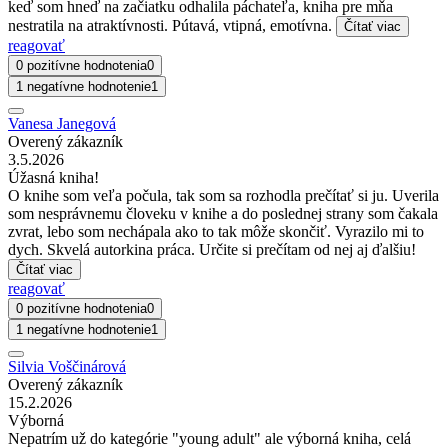
keď som hneď na začiatku odhalila páchateľa, kniha pre mňa
nestratila na atraktívnosti. Pútavá, vtipná, emotívna.
Čítať viac
reagovať
0 pozitívne hodnotenia
0
1 negatívne hodnotenie
1
Vanesa Janegová
Overený zákazník
3.5.2026
Úžasná kniha!
O knihe som veľa počula, tak som sa rozhodla prečítať si ju. Uverila
som nesprávnemu človeku v knihe a do poslednej strany som čakala
zvrat, lebo som nechápala ako to tak môže skončiť. Vyrazilo mi to
dych. Skvelá autorkina práca. Určite si prečítam od nej aj ďalšiu!
Čítať viac
reagovať
0 pozitívne hodnotenia
0
1 negatívne hodnotenie
1
Silvia Voščinárová
Overený zákazník
15.2.2026
Výborná
Nepatrím už do kategórie "young adult" ale výborná kniha, celá