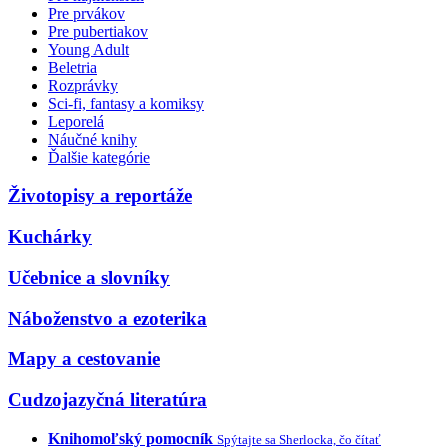
Pre prvákov
Pre pubertiakov
Young Adult
Beletria
Rozprávky
Sci-fi, fantasy a komiksy
Leporelá
Náučné knihy
Ďalšie kategórie
Životopisy a reportáže
Kuchárky
Učebnice a slovníky
Náboženstvo a ezoterika
Mapy a cestovanie
Cudzojazyčná literatúra
Knihomoľský pomocník
Spýtajte sa Sherlocka, čo čítať