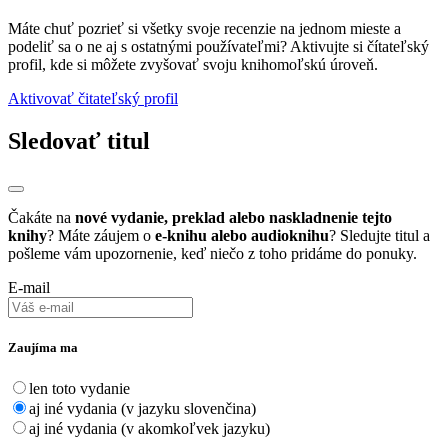
Máte chuť pozrieť si všetky svoje recenzie na jednom mieste a
podeliť sa o ne aj s ostatnými používateľmi? Aktivujte si čítateľský
profil, kde si môžete zvyšovať svoju knihomoľskú úroveň.
Aktivovať čitateľský profil
Sledovať titul
Čakáte na
nové vydanie, preklad alebo naskladnenie tejto
knihy
? Máte záujem o
e-knihu alebo audioknihu
? Sledujte titul a
pošleme vám upozornenie, keď niečo z toho pridáme do ponuky.
E-mail
Zaujíma ma
len toto vydanie
aj iné vydania (v jazyku slovenčina)
aj iné vydania (v akomkoľvek jazyku)