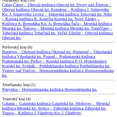
Nitriansky kraj (10)
Cabaj-Čápor -
Obecná knižnica
Obecná kn.
Dvory nad Žitavou -
Obecná knižnica
Obecná kn.
Komárno -
Knižnica J. Szinnyeiho
Kn. J. Szinnyeiho
Levice -
Tekovská knižnica
Tekovská kn.
Nitra
-
Krajská knižnica K. Kmeťka
Krajská kn.
Nové Zámky -
Knižnica A. Bernoláka
Kn. A. Bernoláka
Šaľa -
Mestská knižnica
Mestská kn.
Štúrovo -
Mestská knižnica
Mestská kn.
Topoľčany -
Tribečská knižnica
Tribečská kn.
Veľké Zálužie -
Obecná knižnica
Obecná kn.
Prešovský kraj (6)
Bardejov -
Okresná knižnica
Okresná kn.
Humenné -
Vihorlatská
knižnica
Vihorlatská kn.
Poprad -
Podtatranská knižnica
Podtatranská kn.
Prešov -
Krajská knižnica P. O. Hviezdoslava
Krajská kn.
Svidník -
Podduklianska knižnica
Podduklianska kn.
Vranov nad Topľou -
Hornozemplínska knižnica
Hornozemplínska
kn.
Trenčiansky kraj (1)
Prievidza -
Hornonitrianska knižnica
Hornonitrianska kn.
Trnavský kraj (4)
Galanta -
Galantská knižnica
Galantská kn.
Hlohovec -
Mestská
knižnica
Mestská kn.
Senica -
Záhorská knižnica
Záhorská kn.
Trnava -
Knižnica J. Fándlyho
Kn. J. Fándlyho