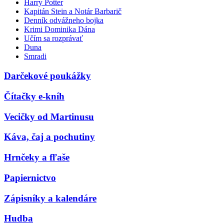
Harry Potter
Kapitán Stein a Notár Barbarič
Denník odvážneho bojka
Krimi Dominika Dána
Učím sa rozprávať
Duna
Smradi
Darčekové poukážky
Čítačky e-kníh
Vecičky od Martinusu
Káva, čaj a pochutiny
Hrnčeky a fľaše
Papiernictvo
Zápisníky a kalendáre
Hudba