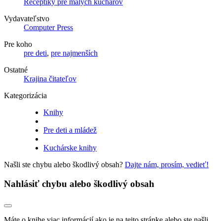
Receptíky pre malých kuchárov
Vydavateľstvo
Computer Press
Pre koho
pre deti
,
pre najmenších
Ostatné
Krajina čitateľov
Kategorizácia
Knihy
Pre deti a mládež
Kuchárske knihy
Našli ste chybu alebo škodlivý obsah?
Dajte nám, prosím, vedieť!
Nahlásiť chybu alebo škodlivý obsah
Máte o knihe viac informácií ako je na tejto stránke alebo ste našli