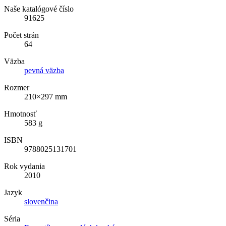
Naše katalógové číslo
91625
Počet strán
64
Väzba
pevná väzba
Rozmer
210×297 mm
Hmotnosť
583 g
ISBN
9788025131701
Rok vydania
2010
Jazyk
slovenčina
Séria