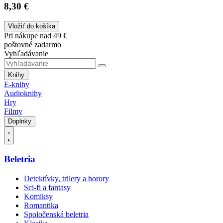
8,30 €
Vložiť do košíka
Pri nákupe nad 49 €
poštovné zadarmo
Vyhľadávanie
Knihy
E-knihy
Audioknihy
Hry
Filmy
Doplnky
Beletria
Detektívky, trilery a horory
Sci-fi a fantasy
Komiksy
Romantika
Spoločenská beletria