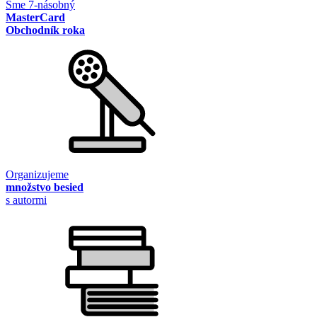
Sme 7-násobný
MasterCard
Obchodník roka
Organizujeme
množstvo besied
s autormi