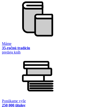
Máme
35-ročnú tradíciu
predaja kníh
Ponúkame vyše
250 000 titulov