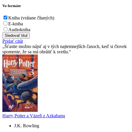
Vo formáte
Kniha (vrátane čítaných)
E-kniha
Audiokniha
Sledovať titul
Pridať citát
Šťastie možno nájsť aj v tých najtemnejších časoch, keď si človek
spomenie, že sa má obrátiť k svetlu.
Harry Potter a Väzeň z Azkabanu
J.K. Rowling