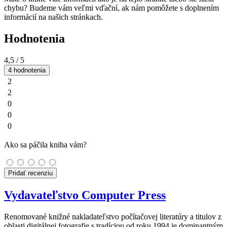
chybu? Budeme vám veľmi vďační, ak nám pomôžete s doplnením
informácií na našich stránkach.
Hodnotenia
4,5
/ 5
4 hodnotenia
2
2
0
0
0
Ako sa páčila kniha vám?
Pridať recenziu
Vydavateľstvo Computer Press
Renomované knižné nakladateľstvo počítačovej literatúry a titulov z
oblasti digitálnej fotografie s tradíciou od roku 1994 je dominantným