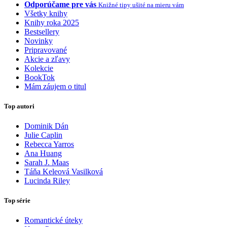
Odporúčame pre vás
Knižné tipy ušité na mieru vám
Všetky knihy
Knihy roka 2025
Bestsellery
Novinky
Pripravované
Akcie a zľavy
Kolekcie
BookTok
Mám záujem o titul
Top autori
Dominik Dán
Julie Caplin
Rebecca Yarros
Ana Huang
Sarah J. Maas
Táňa Keleová Vasilková
Lucinda Riley
Top série
Romantické úteky