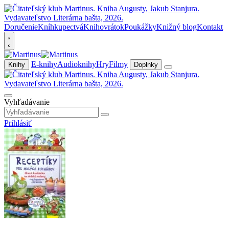
Doručenie
Kníhkupectvá
Knihovrátok
Poukážky
Knižný blog
Kontakt
E-knihy
Audioknihy
Hry
Filmy
Knihy
Doplnky
Vyhľadávanie
Prihlásiť