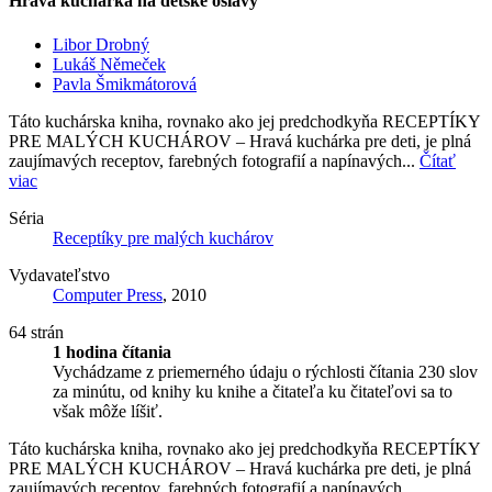
Hravá kuchárka na detské oslavy
Libor Drobný
Lukáš Němeček
Pavla Šmikmátorová
Táto kuchárska kniha, rovnako ako jej predchodkyňa RECEPTÍKY
PRE MALÝCH KUCHÁROV – Hravá kuchárka pre deti, je plná
zaujímavých receptov, farebných fotografií a napínavých...
Čítať
viac
Séria
Receptíky pre malých kuchárov
Vydavateľstvo
Computer Press
, 2010
64 strán
1 hodina čítania
Vychádzame z priemerného údaju o rýchlosti čítania 230 slov
za minútu, od knihy ku knihe a čitateľa ku čitateľovi sa to
však môže líšiť.
Táto kuchárska kniha, rovnako ako jej predchodkyňa RECEPTÍKY
PRE MALÝCH KUCHÁROV – Hravá kuchárka pre deti, je plná
zaujímavých receptov, farebných fotografií a napínavých