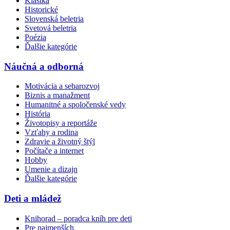
Klasika
Historické
Slovenská beletria
Svetová beletria
Poézia
Ďalšie kategórie
Náučná a odborná
Motivácia a sebarozvoj
Biznis a manažment
Humanitné a spoločenské vedy
História
Životopisy a reportáže
Vzťahy a rodina
Zdravie a životný štýl
Počítače a internet
Hobby
Umenie a dizajn
Ďalšie kategórie
Deti a mládež
Knihorad – poradca kníh pre deti
Pre najmenších