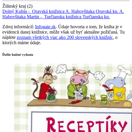
Žilinský kraj (2)
Dolný Kubín -
Oravská knižnica A. Habovštiaka
Oravská kn. A.
Habovštiaka
Martin -
Turčianska knižnica
Turčianska kn.
Zdroj informácií:
Infogate.sk
. Údaje hovoria o tom, že kniha je v
evidencii danej knižnice, môže však už byť aktuálne požičaná. Tu
nájdete
zoznam všetkých viac ako 200 slovenských knižníc
, o
ktorých máme údaje.
Ďalšie knižné vydania