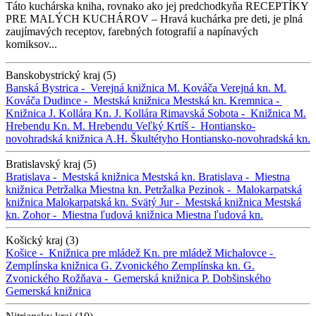
Táto kuchárska kniha, rovnako ako jej predchodkyňa RECEPTÍKY
PRE MALÝCH KUCHÁROV – Hravá kuchárka pre deti, je plná
zaujímavých receptov, farebných fotografií a napínavých
komiksov...
Banskobystrický kraj (5)
Banská Bystrica -
Verejná knižnica M. Kováča
Verejná kn. M.
Kováča
Dudince -
Mestská knižnica
Mestská kn.
Kremnica -
Knižnica J. Kollára
Kn. J. Kollára
Rimavská Sobota -
Knižnica M.
Hrebendu
Kn. M. Hrebendu
Veľký Krtíš -
Hontiansko-
novohradská knižnica A.H. Škultétyho
Hontiansko-novohradská kn.
Bratislavský kraj (5)
Bratislava -
Mestská knižnica
Mestská kn.
Bratislava -
Miestna
knižnica Petržalka
Miestna kn. Petržalka
Pezinok -
Malokarpatská
knižnica
Malokarpatská kn.
Svätý Jur -
Mestská knižnica
Mestská
kn.
Zohor -
Miestna ľudová knižnica
Miestna ľudová kn.
Košický kraj (3)
Košice -
Knižnica pre mládež
Kn. pre mládež
Michalovce -
Zemplínska knižnica G. Zvonického
Zemplínska kn. G.
Zvonického
Rožňava -
Gemerská knižnica P. Dobšinského
Gemerská knižnica