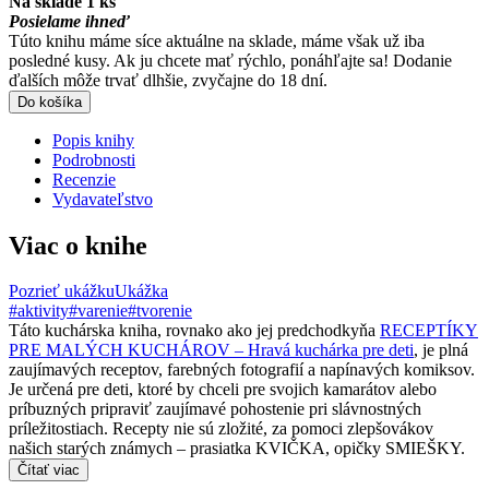
Na sklade 1 ks
Posielame ihneď
Túto knihu máme síce aktuálne na sklade, máme však už iba
posledné kusy. Ak ju chcete mať rýchlo, ponáhľajte sa! Dodanie
ďalších môže trvať dlhšie, zvyčajne do 18 dní.
Do košíka
Popis knihy
Podrobnosti
Recenzie
Vydavateľstvo
Viac o knihe
Pozrieť ukážku
Ukážka
#aktivity
#varenie
#tvorenie
Táto kuchárska kniha, rovnako ako jej predchodkyňa
RECEPTÍKY
PRE MALÝCH KUCHÁROV – Hravá kuchárka pre deti
, je plná
zaujímavých receptov, farebných fotografií a napínavých komiksov.
Je určená pre deti, ktoré by chceli pre svojich kamarátov alebo
príbuzných pripraviť zaujímavé pohostenie pri slávnostných
príležitostiach. Recepty nie sú zložité, za pomoci zlepšovákov
našich starých známych – prasiatka KVIČKA, opičky SMIEŠKY.
Čítať viac