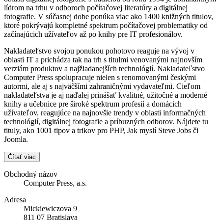
lídrom na trhu v odboroch počítačovej literatúry a digitálnej
fotografie. V súčasnej dobe ponúka viac ako 1400 knižných titulov,
ktoré pokrývajú kompletné spektrum počítačovej problematiky od
začínajúcich užívateľov až po knihy pre IT profesionálov.
Nakladateľstvo svojou ponukou pohotovo reaguje na vývoj v
oblasti IT a prichádza tak na trh s titulmi venovanými najnovším
verziám produktov a najžiadanejších technológií. Nakladateľstvo
Computer Press spolupracuje nielen s renomovanými českými
autormi, ale aj s najväčšími zahraničnými vydavateľmi. Cieľom
nakladateľstva je aj naďalej prinášať kvalitné, užitočné a moderné
knihy a učebnice pre široké spektrum profesií a domácich
užívateľov, reagujúce na najnovšie trendy v oblasti informačných
technológií, digitálnej fotografie a príbuzných odborov. Nájdete tu
tituly, ako 1001 tipov a trikov pro PHP, Jak myslí Steve Jobs či
Joomla.
Čítať viac
Obchodný názov
Computer Press, a.s.
Adresa
Mickiewiczova 9
811 07 Bratislava