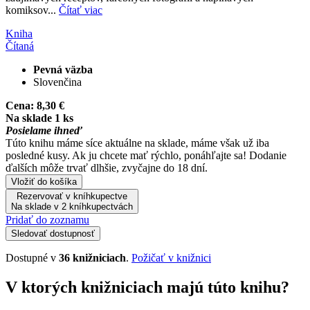
komiksov...
Čítať viac
Kniha
Čítaná
Pevná väzba
Slovenčina
Cena:
8,30 €
Na sklade 1 ks
Posielame ihneď
Túto knihu máme síce aktuálne na sklade, máme však už iba
posledné kusy. Ak ju chcete mať rýchlo, ponáhľajte sa! Dodanie
ďalších môže trvať dlhšie, zvyčajne do 18 dní.
Vložiť do košíka
Rezervovať v kníhkupectve
Na sklade v 2 kníhkupectvách
Pridať do zoznamu
Sledovať dostupnosť
Dostupné v
36 knižniciach
.
Požičať v knižnici
V ktorých knižniciach majú túto knihu?