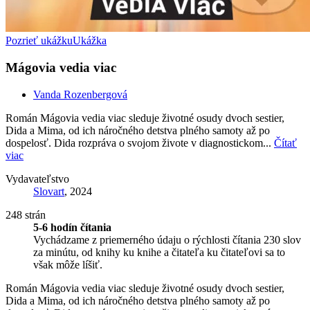
Pozrieť ukážku
Ukážka
Mágovia vedia viac
Vanda Rozenbergová
Román Mágovia vedia viac sleduje životné osudy dvoch sestier,
Dida a Mima, od ich náročného detstva plného samoty až po
dospelosť. Dida rozpráva o svojom živote v diagnostickom...
Čítať
viac
Vydavateľstvo
Slovart
, 2024
248 strán
5-6 hodín čítania
Vychádzame z priemerného údaju o rýchlosti čítania 230 slov
za minútu, od knihy ku knihe a čitateľa ku čitateľovi sa to
však môže líšiť.
Román Mágovia vedia viac sleduje životné osudy dvoch sestier,
Dida a Mima, od ich náročného detstva plného samoty až po