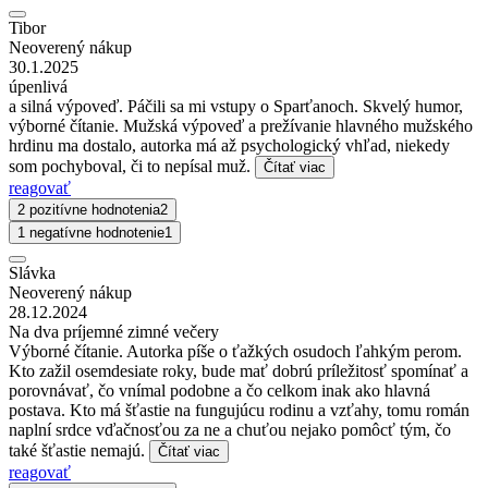
Tibor
Neoverený nákup
30.1.2025
úpenlivá
a silná výpoveď. Páčili sa mi vstupy o Sparťanoch. Skvelý humor,
výborné čítanie. Mužská výpoveď a prežívanie hlavného mužského
hrdinu ma dostalo, autorka má až psychologický vhľad, niekedy
som pochyboval, či to nepísal muž.
Čítať viac
reagovať
2 pozitívne hodnotenia
2
1 negatívne hodnotenie
1
Slávka
Neoverený nákup
28.12.2024
Na dva príjemné zimné večery
Výborné čítanie. Autorka píše o ťažkých osudoch ľahkým perom.
Kto zažil osemdesiate roky, bude mať dobrú príležitosť spomínať a
porovnávať, čo vnímal podobne a čo celkom inak ako hlavná
postava. Kto má šťastie na fungujúcu rodinu a vzťahy, tomu román
naplní srdce vďačnosťou za ne a chuťou nejako pomôcť tým, čo
také šťastie nemajú.
Čítať viac
reagovať