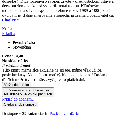
dospelosť. Dida rozpráva o svojom živote v diagnostickom ústave a
detskom domove, kde si vytvorila novú rodinu. Kľúčovým
momentom sa stáva tragédia na prelome rokov 1989 a 1990, ktorá
ovplyvní jej ďalšie smerovanie a zanechá ju osamelú opatrovateľku.
Čítať viac
Kniha
E-kniha
Pevná väzba
Slovenčina
Cena:
14,40 €
Na sklade 2 ks
Posielame ihneď
Túto knihu máme síce aktuálne na sklade, máme však už iba
posledné kusy. Ak ju chcete mať rýchlo, ponáhľajte sa! Dodanie
ďalších môže trvať dlhšie, zvyčajne do piatich dní.
Vložiť do košíka
Rezervovať v kníhkupectve
Na sklade v 26 kníhkupectvách
Pridať do zoznamu
Sledovať dostupnosť
Dostupné v
39 knižniciach
.
Požičať v knižnici