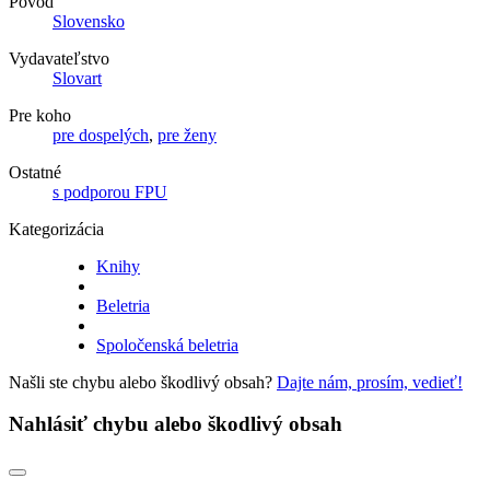
Pôvod
Slovensko
Vydavateľstvo
Slovart
Pre koho
pre dospelých
,
pre ženy
Ostatné
s podporou FPU
Kategorizácia
Knihy
Beletria
Spoločenská beletria
Našli ste chybu alebo škodlivý obsah?
Dajte nám, prosím, vedieť!
Nahlásiť chybu alebo škodlivý obsah