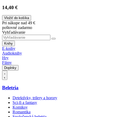
14,40 €
Vložiť do košíka
Pri nákupe nad 49 €
poštovné zadarmo
Vyhľadávanie
Knihy
E-knihy
Audioknihy
Hry
Filmy
Doplnky
Beletria
Detektívky, trilery a horory
Sci-fi a fantasy
Komiksy
Romantika
Spoločenská beletria