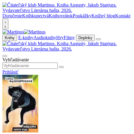
Doručenie
Kníhkupectvá
Knihovrátok
Poukážky
Knižný blog
Kontakt
E-knihy
Audioknihy
Hry
Filmy
Knihy
Doplnky
Vyhľadávanie
Prihlásiť