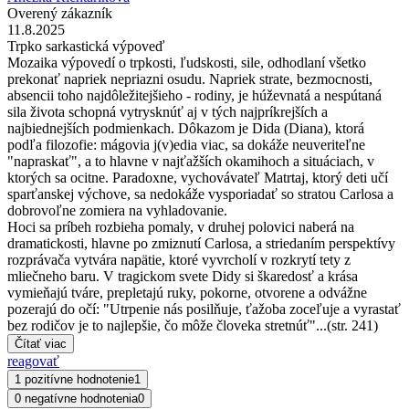
Overený zákazník
11.8.2025
Trpko sarkastická výpoveď
Mozaika výpovedí o trpkosti, ľudskosti, sile, odhodlaní všetko
prekonať napriek nepriazni osudu. Napriek strate, bezmocnosti,
absencii toho najdôležitejšieho - rodiny, je húževnatá a nespútaná
sila života schopná vytrysknúť aj v tých najpríkrejších a
najbiednejších podmienkach. Dôkazom je Dida (Diana), ktorá
podľa filozofie: mágovia j(v)edia viac, sa dokáže neuveriteľne
"napraskať", a to hlavne v najťažších okamihoch a situáciach, v
ktorých sa ocitne. Paradoxne, vychovávateľ Matrtaj, ktorý deti učí
sparťanskej výchove, sa nedokáže vysporiadať so stratou Carlosa a
dobrovoľne zomiera na vyhladovanie.
Hoci sa príbeh rozbieha pomaly, v druhej polovici naberá na
dramatickosti, hlavne po zmiznutí Carlosa, a striedaním perspektívy
rozprávača vytvára napätie, ktoré vyvrcholí v rozkrytí tety z
mliečneho baru. V tragickom svete Didy si škaredosť a krása
vymieňajú tváre, prepletajú ruky, pokorne, otvorene a odvážne
pozerajú do očí: "Utrpenie nás posilňuje, ťažoba zoceľuje a vyrastať
bez rodičov je to najlepšie, čo môže človeka stretnúť"...(str. 241)
Čítať viac
reagovať
1 pozitívne hodnotenie
1
0 negatívne hodnotenia
0