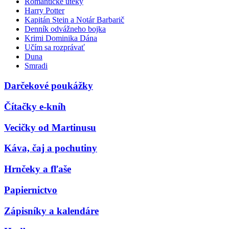
Romantické úteky
Harry Potter
Kapitán Stein a Notár Barbarič
Denník odvážneho bojka
Krimi Dominika Dána
Učím sa rozprávať
Duna
Smradi
Darčekové poukážky
Čítačky e-kníh
Vecičky od Martinusu
Káva, čaj a pochutiny
Hrnčeky a fľaše
Papiernictvo
Zápisníky a kalendáre