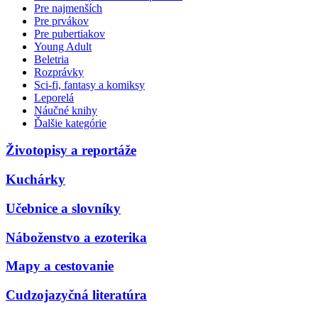
Pre najmenších
Pre prvákov
Pre pubertiakov
Young Adult
Beletria
Rozprávky
Sci-fi, fantasy a komiksy
Leporelá
Náučné knihy
Ďalšie kategórie
Životopisy a reportáže
Kuchárky
Učebnice a slovníky
Náboženstvo a ezoterika
Mapy a cestovanie
Cudzojazyčná literatúra