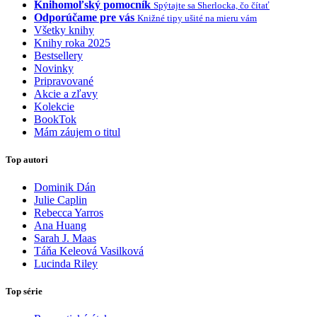
Knihomoľský pomocník
Spýtajte sa Sherlocka, čo čítať
Odporúčame pre vás
Knižné tipy ušité na mieru vám
Všetky knihy
Knihy roka 2025
Bestsellery
Novinky
Pripravované
Akcie a zľavy
Kolekcie
BookTok
Mám záujem o titul
Top autori
Dominik Dán
Julie Caplin
Rebecca Yarros
Ana Huang
Sarah J. Maas
Táňa Keleová Vasilková
Lucinda Riley
Top série