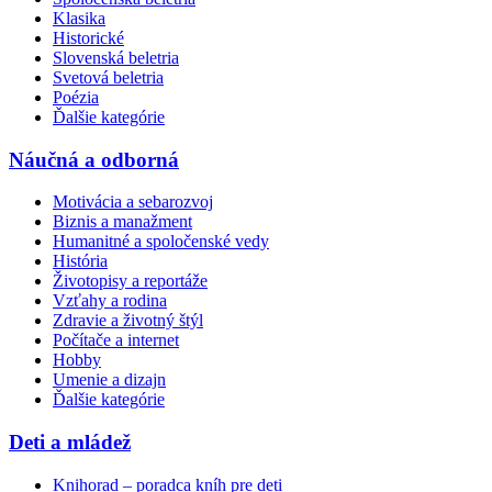
Klasika
Historické
Slovenská beletria
Svetová beletria
Poézia
Ďalšie kategórie
Náučná a odborná
Motivácia a sebarozvoj
Biznis a manažment
Humanitné a spoločenské vedy
História
Životopisy a reportáže
Vzťahy a rodina
Zdravie a životný štýl
Počítače a internet
Hobby
Umenie a dizajn
Ďalšie kategórie
Deti a mládež
Knihorad – poradca kníh pre deti