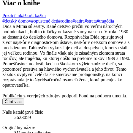
Viac o knihe
Pozrieť ukážku
Ukážka
#detský domov
#opustené deti
#rodina
#satira
#strata
#tragédia
Dida a Mima sú sestry. Rané detstvo prežili vo veľmi náročných
podmienkach, boli to tuláčky odkázané samy na seba. V roku 1980
sa dostanú do detského domova. Rozprávačka Dida opisuje svoj
život najskôr v diagnostickom ústave, neskôr v detskom domove a s
predstieranou ľahkosťou vykresľuje deti aj dospelých, ktorí sa stali
jej veľkou rodinou. Vo finále však nie je zásadným zlomom strata
rodičov, ale tragédia, ku ktorej došlo na prelome rokov 1989 a 1990.
Po nešťastnej udalosti, keď na školskom výlete zmizne dieťa, sa
pozornosť presúva na hlavného vychovávateľa a jeho život. Tento
zážitok ovplyvní celé ďalšie smerovanie protagonistky, na konci
rozprávania je to štyridsaťročná osamelá žena, ktorá pracuje ako
opatrovateľka.
Publikáciu z verejných zdrojov podporil Fond na podporu umenia.
Čítať viac
Naše katalógové číslo
2623059
Originálny názov
Mágovia vedia viac