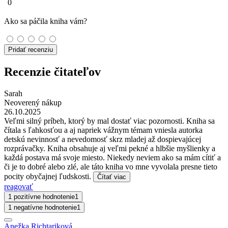
0
Ako sa páčila kniha vám?
Pridať recenziu
Recenzie čitateľov
Sarah
Neoverený nákup
26.10.2025
Veľmi silný príbeh, ktorý by mal dostať viac pozornosti. Kniha sa
čítala s ľahkosťou a aj napriek vážnym témam vniesla autorka
detskú nevinnosť a nevedomosť skrz mladej až dospievajúcej
rozprávačky. Kniha obsahuje aj veľmi pekné a hlbšie myšlienky a
každá postava má svoje miesto. Niekedy neviem ako sa mám cítiť a
či je to dobré alebo zlé, ale táto kniha vo mne vyvolala presne tieto
pocity obyčajnej ľudskosti.
Čítať viac
reagovať
1 pozitívne hodnotenie
1
1 negatívne hodnotenie
1
Anežka Richtariková