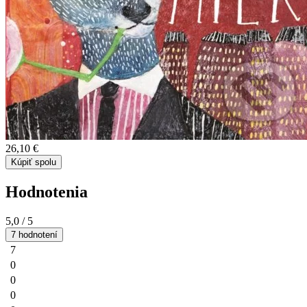
26,10 €
Kúpiť spolu
Hodnotenia
5,0
/ 5
7 hodnotení
7
0
0
0