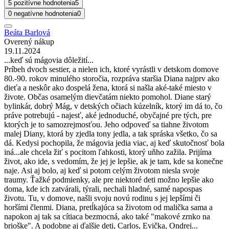
5 pozitívne hodnotenia
5
0 negatívne hodnotenia
0
Beáta Barlová
Overený nákup
19.11.2024
...keď sú mágovia dôležití...
Príbeh dvoch sestier, a nielen ich, ktoré vyrástli v detskom domove
80.-90. rokov minulého storočia, rozpráva staršia Diana najprv ako
dieťa a neskôr ako dospelá žena, ktorá si našla aké-také miesto v
živote. Občas osamelým dievčatám niekto pomohol. Diane starý
bylinkár, dobrý Mág, v detských očiach kúzelník, ktorý im dá to, čo
práve potrebujú - najesť, aké jednoduché, obyčajné pre tých, pre
ktorých je to samozrejmosťou. Jeho odpoveď sa tiahne životom
malej Diany, ktorá by zjedla tony jedla, a tak spráska všetko, čo sa
dá. Kedysi pochopila, že mágovia jedia viac, aj keď skutočnosť bola
iná...ale chcela žiť s pocitom ľahkosti, ktorý uňho zažila. Prijíma
život, ako ide, s vedomím, že jej je lepšie, ak je tam, kde sa konečne
naje. Asi aj bolo, aj keď si potom celým životom niesla svoje
traumy. Ťažké podmienky, ale pre niektoré deti možno lepšie ako
doma, kde ich zatvárali, týrali, nechali hladné, samé napospas
životu. Tu, v domove, našli svoju novú rodinu s jej lepšími či
horšími členmi. Diana, pretĺkajúca sa životom od malička sama a
napokon aj tak sa cítiaca bezmocná, ako také "makové zrnko na
brioške". A podobne aj ďalšie deti, Carlos, Evička, Ondrej...