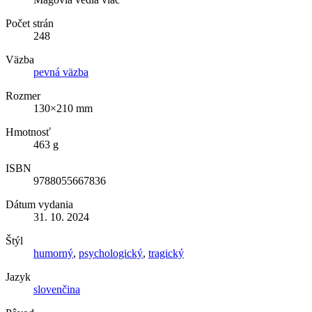
Počet strán
248
Väzba
pevná väzba
Rozmer
130×210 mm
Hmotnosť
463 g
ISBN
9788055667836
Dátum vydania
31. 10. 2024
Štýl
humorný
,
psychologický
,
tragický
Jazyk
slovenčina