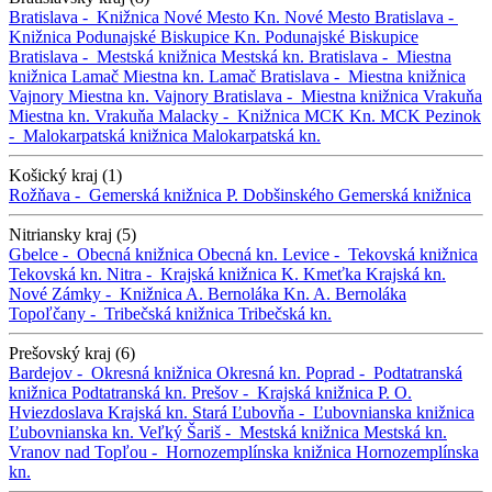
Bratislava -
Knižnica Nové Mesto
Kn. Nové Mesto
Bratislava -
Knižnica Podunajské Biskupice
Kn. Podunajské Biskupice
Bratislava -
Mestská knižnica
Mestská kn.
Bratislava -
Miestna
knižnica Lamač
Miestna kn. Lamač
Bratislava -
Miestna knižnica
Vajnory
Miestna kn. Vajnory
Bratislava -
Miestna knižnica Vrakuňa
Miestna kn. Vrakuňa
Malacky -
Knižnica MCK
Kn. MCK
Pezinok
-
Malokarpatská knižnica
Malokarpatská kn.
Košický kraj (1)
Rožňava -
Gemerská knižnica P. Dobšinského
Gemerská knižnica
Nitriansky kraj (5)
Gbelce -
Obecná knižnica
Obecná kn.
Levice -
Tekovská knižnica
Tekovská kn.
Nitra -
Krajská knižnica K. Kmeťka
Krajská kn.
Nové Zámky -
Knižnica A. Bernoláka
Kn. A. Bernoláka
Topoľčany -
Tribečská knižnica
Tribečská kn.
Prešovský kraj (6)
Bardejov -
Okresná knižnica
Okresná kn.
Poprad -
Podtatranská
knižnica
Podtatranská kn.
Prešov -
Krajská knižnica P. O.
Hviezdoslava
Krajská kn.
Stará Ľubovňa -
Ľubovnianska knižnica
Ľubovnianska kn.
Veľký Šariš -
Mestská knižnica
Mestská kn.
Vranov nad Topľou -
Hornozemplínska knižnica
Hornozemplínska
kn.