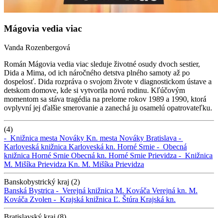
Mágovia vedia viac
Vanda Rozenbergová
Román Mágovia vedia viac sleduje životné osudy dvoch sestier,
Dida a Mima, od ich náročného detstva plného samoty až po
dospelosť. Dida rozpráva o svojom živote v diagnostickom ústave a
detskom domove, kde si vytvorila novú rodinu. Kľúčovým
momentom sa stáva tragédia na prelome rokov 1989 a 1990, ktorá
ovplyvní jej ďalšie smerovanie a zanechá ju osamelú opatrovateľku.
(4)
-
Knižnica mesta Nováky
Kn. mesta Nováky
Bratislava -
Karloveská knižnica
Karloveská kn.
Horné Srnie -
Obecná
knižnica Horné Srnie
Obecná kn. Horné Srnie
Prievidza -
Knižnica
M. Mišíka Prievidza
Kn. M. Mišíka Prievidza
Banskobystrický kraj (2)
Banská Bystrica -
Verejná knižnica M. Kováča
Verejná kn. M.
Kováča
Zvolen -
Krajská knižnica Ľ. Štúra
Krajská kn.
Bratislavský kraj (8)