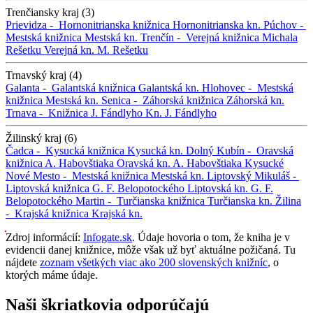
Trenčiansky kraj (3)
Prievidza -
Hornonitrianska knižnica
Hornonitrianska kn.
Púchov -
Mestská knižnica
Mestská kn.
Trenčín -
Verejná knižnica Michala
Rešetku
Verejná kn. M. Rešetku
Trnavský kraj (4)
Galanta -
Galantská knižnica
Galantská kn.
Hlohovec -
Mestská
knižnica
Mestská kn.
Senica -
Záhorská knižnica
Záhorská kn.
Trnava -
Knižnica J. Fándlyho
Kn. J. Fándlyho
Žilinský kraj (6)
Čadca -
Kysucká knižnica
Kysucká kn.
Dolný Kubín -
Oravská
knižnica A. Habovštiaka
Oravská kn. A. Habovštiaka
Kysucké
Nové Mesto -
Mestská knižnica
Mestská kn.
Liptovský Mikuláš -
Liptovská knižnica G. F. Belopotockého
Liptovská kn. G. F.
Belopotockého
Martin -
Turčianska knižnica
Turčianska kn.
Žilina
-
Krajská knižnica
Krajská kn.
Zdroj informácií:
Infogate.sk
. Údaje hovoria o tom, že kniha je v
evidencii danej knižnice, môže však už byť aktuálne požičaná. Tu
nájdete
zoznam všetkých viac ako 200 slovenských knižníc
, o
ktorých máme údaje.
Naši škriatkovia odporúčajú