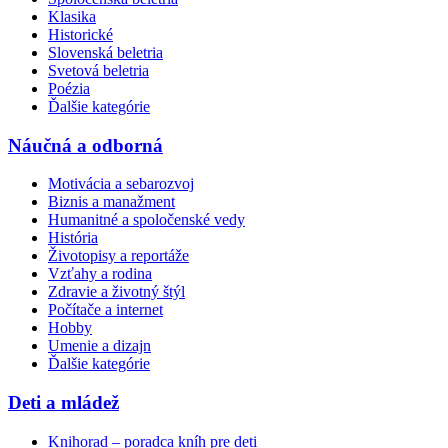
Klasika
Historické
Slovenská beletria
Svetová beletria
Poézia
Ďalšie kategórie
Náučná a odborná
Motivácia a sebarozvoj
Biznis a manažment
Humanitné a spoločenské vedy
História
Životopisy a reportáže
Vzťahy a rodina
Zdravie a životný štýl
Počítače a internet
Hobby
Umenie a dizajn
Ďalšie kategórie
Deti a mládež
Knihorad – poradca kníh pre deti