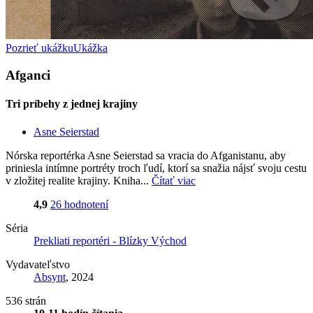
Pozrieť ukážku
Ukážka
Afganci
Tri príbehy z jednej krajiny
Asne Seierstad
Nórska reportérka Asne Seierstad sa vracia do Afganistanu, aby
priniesla intímne portréty troch ľudí, ktorí sa snažia nájsť svoju cestu
v zložitej realite krajiny. Kniha...
Čítať viac
4,9
26 hodnotení
Séria
Prekliati reportéri - Blízky Východ
Vydavateľstvo
Absynt
, 2024
536 strán