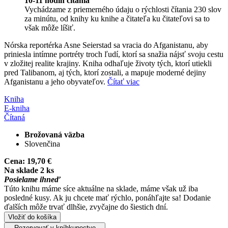
10-11 hodín čítania
Vychádzame z priemerného údaju o rýchlosti čítania 230 slov
za minútu, od knihy ku knihe a čitateľa ku čitateľovi sa to
však môže líšiť.
Nórska reportérka Asne Seierstad sa vracia do Afganistanu, aby
priniesla intímne portréty troch ľudí, ktorí sa snažia nájsť svoju cestu
v zložitej realite krajiny. Kniha odhaľuje životy tých, ktorí utiekli
pred Talibanom, aj tých, ktorí zostali, a mapuje moderné dejiny
Afganistanu a jeho obyvateľov.
Čítať viac
Kniha
E-kniha
Čítaná
Brožovaná väzba
Slovenčina
Cena:
19,70 €
Na sklade 2 ks
Posielame ihneď
Túto knihu máme síce aktuálne na sklade, máme však už iba
posledné kusy. Ak ju chcete mať rýchlo, ponáhľajte sa! Dodanie
ďalších môže trvať dlhšie, zvyčajne do šiestich dní.
Vložiť do košíka
Rezervovať v kníhkupectve