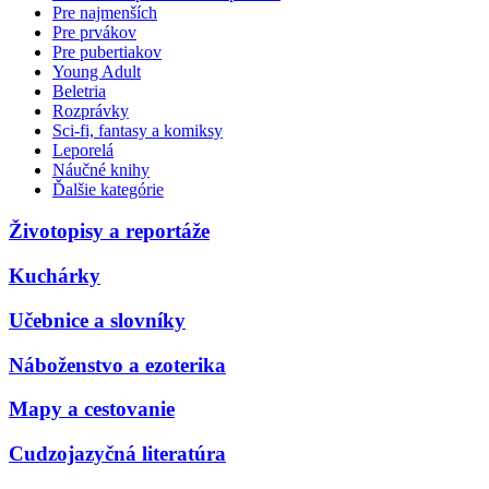
Pre najmenších
Pre prvákov
Pre pubertiakov
Young Adult
Beletria
Rozprávky
Sci-fi, fantasy a komiksy
Leporelá
Náučné knihy
Ďalšie kategórie
Životopisy a reportáže
Kuchárky
Učebnice a slovníky
Náboženstvo a ezoterika
Mapy a cestovanie
Cudzojazyčná literatúra