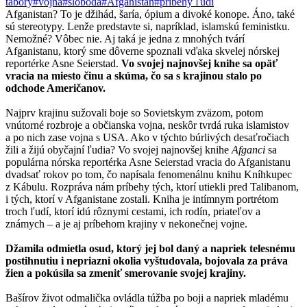
tábory
#vojna
#sloboda
#Afganistan
#príbehy ľudí
Afganistan? To je džihád, šaría, ópium a divoké konope. Áno, také
sú stereotypy. Lenže predstavte si, napríklad, islamskú feministku.
Nemožné? Vôbec nie. Aj taká je jedna z mnohých tvárí
Afganistanu, ktorý sme dôverne spoznali vďaka skvelej nórskej
reportérke Asne Seierstad.
Vo svojej najnovšej knihe sa opäť
vracia na miesto činu a skúma, čo sa s krajinou stalo po
odchode Američanov.
Najprv krajinu sužovali boje so Sovietskym zväzom, potom
vnútorné rozbroje a občianska vojna, neskôr tvrdá ruka islamistov
a po nich zase vojna s USA. Ako v týchto búrlivých desaťročiach
žili a žijú obyčajní ľudia? Vo svojej najnovšej knihe
Afganci
sa
populárna nórska reportérka Asne Seierstad vracia do Afganistanu
dvadsať rokov po tom, čo napísala fenomenálnu knihu Kníhkupec
z Kábulu. Rozpráva nám príbehy tých, ktorí utiekli pred Talibanom,
i tých, ktorí v Afganistane zostali. Kniha je intímnym portrétom
troch ľudí, ktorí idú rôznymi cestami, ich rodín, priateľov a
známych – a je aj príbehom krajiny v nekonečnej vojne.
Džamila odmietla osud, ktorý jej bol daný a napriek telesnému
postihnutiu i nepriazni okolia vyštudovala, bojovala za práva
žien a pokúsila sa zmeniť smerovanie svojej krajiny.
Bašírov život odmalička ovládla túžba po boji a napriek mladému