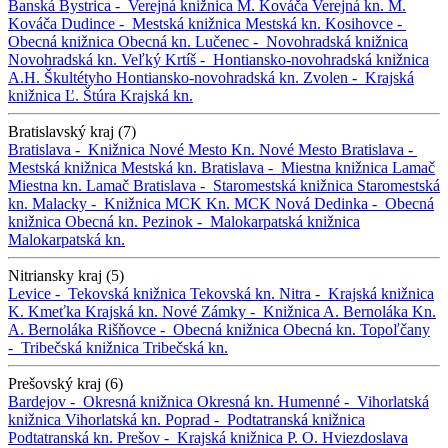
Banská Bystrica -
Verejná knižnica M. Kováča
Verejná kn. M.
Kováča
Dudince -
Mestská knižnica
Mestská kn.
Kosihovce -
Obecná knižnica
Obecná kn.
Lučenec -
Novohradská knižnica
Novohradská kn.
Veľký Krtíš -
Hontiansko-novohradská knižnica
A.H. Škultétyho
Hontiansko-novohradská kn.
Zvolen -
Krajská
knižnica Ľ. Štúra
Krajská kn.
Bratislavský kraj (7)
Bratislava -
Knižnica Nové Mesto
Kn. Nové Mesto
Bratislava -
Mestská knižnica
Mestská kn.
Bratislava -
Miestna knižnica Lamač
Miestna kn. Lamač
Bratislava -
Staromestská knižnica
Staromestská
kn.
Malacky -
Knižnica MCK
Kn. MCK
Nová Dedinka -
Obecná
knižnica
Obecná kn.
Pezinok -
Malokarpatská knižnica
Malokarpatská kn.
Nitriansky kraj (5)
Levice -
Tekovská knižnica
Tekovská kn.
Nitra -
Krajská knižnica
K. Kmeťka
Krajská kn.
Nové Zámky -
Knižnica A. Bernoláka
Kn.
A. Bernoláka
Rišňovce -
Obecná knižnica
Obecná kn.
Topoľčany
-
Tribečská knižnica
Tribečská kn.
Prešovský kraj (6)
Bardejov -
Okresná knižnica
Okresná kn.
Humenné -
Vihorlatská
knižnica
Vihorlatská kn.
Poprad -
Podtatranská knižnica
Podtatranská kn.
Prešov -
Krajská knižnica P. O. Hviezdoslava