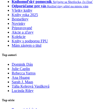
Knihomoľský pomocník
Spýtajte sa Sherlocka, čo čítať
Odporúčame pre vás
Knižné tipy ušité na mieru vám
Všetky knihy
Knihy roka 2025
Bestsellery
Novinky
Pripravované
Akcie a zľavy
Kolekcie
Knihy s podporou FPU
Mám záujem o titul
Top autori
Dominik Dán
Julie Caplin
Rebecca Yarros
Ana Huang
Sarah J. Maas
Táňa Keleová Vasilková
Lucinda Riley
Top série