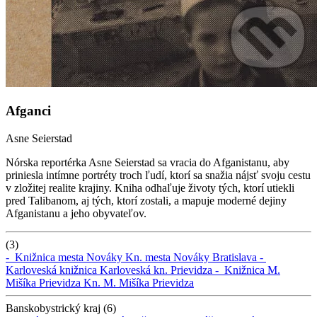
Afganci
Asne Seierstad
Nórska reportérka Asne Seierstad sa vracia do Afganistanu, aby
priniesla intímne portréty troch ľudí, ktorí sa snažia nájsť svoju cestu
v zložitej realite krajiny. Kniha odhaľuje životy tých, ktorí utiekli
pred Talibanom, aj tých, ktorí zostali, a mapuje moderné dejiny
Afganistanu a jeho obyvateľov.
(3)
-
Knižnica mesta Nováky
Kn. mesta Nováky
Bratislava -
Karloveská knižnica
Karloveská kn.
Prievidza -
Knižnica M.
Mišíka Prievidza
Kn. M. Mišíka Prievidza
Banskobystrický kraj (6)