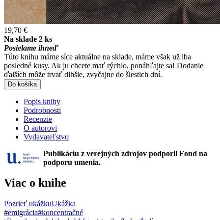
19,70 €
Na sklade 2 ks
Posielame ihneď
Túto knihu máme síce aktuálne na sklade, máme však už iba
posledné kusy. Ak ju chcete mať rýchlo, ponáhľajte sa! Dodanie
ďalších môže trvať dlhšie, zvyčajne do šiestich dní.
Do košíka
Popis knihy
Podrobnosti
Recenzie
O autorovi
Vydavateľstvo
Publikáciu z verejných zdrojov podporil Fond na
podporu umenia.
Viac o knihe
Pozrieť ukážku
Ukážka
#emigrácia
#koncentračné