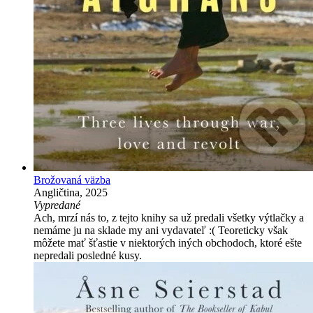
Brožovaná väzba
Angličtina, 2025
Vypredané
Ach, mrzí nás to, z tejto knihy sa už predali všetky výtlačky a
nemáme ju na sklade my ani vydavateľ :( Teoreticky však
môžete mať šťastie v niektorých iných obchodoch, ktoré ešte
nepredali posledné kusy.