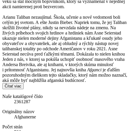
veku sa stal mocným bojovníkom, ktorý sa vyznamenal v nejednej
akcii namierenej proti bezvercom.
Arianu Taliban nezaujímal. Škola, učenie a nové vedomosti boli
celým jej svetom. A ešte Justin Bieber. Napriek tomu, že jej Taliban
skrížili životné plány, nikdy sa nevzdala nádeje na zmenu. Na
živých príbehoch svojich hrdinov a hrdiniek nám Asne Seierstad
ukazuje nielen moderné dejiny Afganistanu a kľukaté osudy jeho
obyvateľov a obyvateliek, ale aj obludný a rýchly nástup novej
talibanskej totality po odchode Američanov v roku 2021. Asne
Seierstad necúva pred ťažkými témami. Dokázala to nielen knihou
Jeden z nás, v ktorej sa pokúša uchopiť osobnosť masového vraha
Andersa Breivika, ale aj knihami, v ktorých skúma minulosť
i prítomnosť Afganistanu. Jej najnovšia kniha
Afganci
je ďalším
pozoruhodným dielikom tejto skladačky, ktorý nám možno naznačí,
aká môže byť najbližšia afganská budúcnosť.
Čítať viac
Naše katalógové číslo
2361287
Originálny názov
Afghanerne
Počet strán