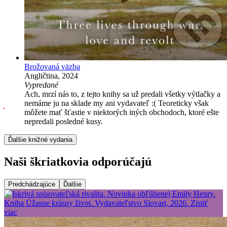
Brožovaná väzba
Angličtina, 2024
Vypredané
Ach, mrzí nás to, z tejto knihy sa už predali všetky výtlačky a
nemáme ju na sklade my ani vydavateľ :( Teoreticky však
môžete mať šťastie v niektorých iných obchodoch, ktoré ešte
nepredali posledné kusy.
Ďalšie knižné vydania
Naši škriatkovia odporúčajú
Predchádzajúce
Ďalšie