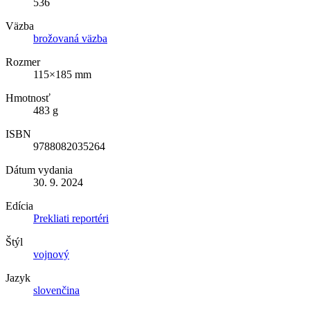
536
Väzba
brožovaná väzba
Rozmer
115×185 mm
Hmotnosť
483 g
ISBN
9788082035264
Dátum vydania
30. 9. 2024
Edícia
Prekliati reportéri
Štýl
vojnový
Jazyk
slovenčina