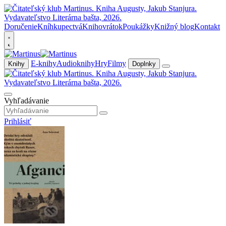
Doručenie
Kníhkupectvá
Knihovrátok
Poukážky
Knižný blog
Kontakt
E-knihy
Audioknihy
Hry
Filmy
Knihy
Doplnky
Vyhľadávanie
Prihlásiť