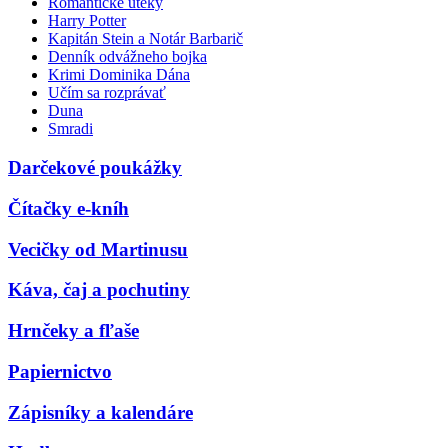
Romantické úteky
Harry Potter
Kapitán Stein a Notár Barbarič
Denník odvážneho bojka
Krimi Dominika Dána
Učím sa rozprávať
Duna
Smradi
Darčekové poukážky
Čítačky e-kníh
Vecičky od Martinusu
Káva, čaj a pochutiny
Hrnčeky a fľaše
Papiernictvo
Zápisníky a kalendáre