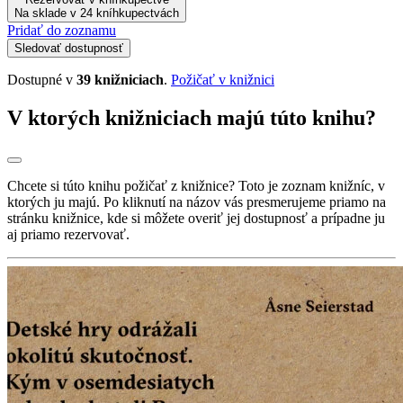
Na sklade v 24 kníhkupectvách
Pridať do zoznamu
Sledovať dostupnosť
Dostupné v
39 knižniciach
.
Požičať v knižnici
V ktorých knižniciach majú túto knihu?
Chcete si túto knihu požičať z knižnice? Toto je zoznam knižníc, v
ktorých ju majú. Po kliknutí na názov vás presmerujeme priamo na
stránku knižnice, kde si môžete overiť jej dostupnosť a prípadne ju
aj priamo rezervovať.