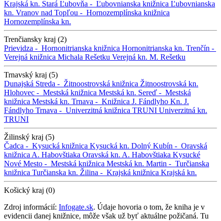
Krajská kn.
Stará Ľubovňa -
Ľubovnianska knižnica
Ľubovnianska
kn.
Vranov nad Topľou -
Hornozemplínska knižnica
Hornozemplínska kn.
Trenčiansky kraj (2)
Prievidza -
Hornonitrianska knižnica
Hornonitrianska kn.
Trenčín -
Verejná knižnica Michala Rešetku
Verejná kn. M. Rešetku
Trnavský kraj (5)
Dunajská Streda -
Žitnoostrovská knižnica
Žitnoostrovská kn.
Hlohovec -
Mestská knižnica
Mestská kn.
Sereď -
Mestská
knižnica
Mestská kn.
Trnava -
Knižnica J. Fándlyho
Kn. J.
Fándlyho
Trnava -
Univerzitná knižnica TRUNI
Univerzitná kn.
TRUNI
Žilinský kraj (5)
Čadca -
Kysucká knižnica
Kysucká kn.
Dolný Kubín -
Oravská
knižnica A. Habovštiaka
Oravská kn. A. Habovštiaka
Kysucké
Nové Mesto -
Mestská knižnica
Mestská kn.
Martin -
Turčianska
knižnica
Turčianska kn.
Žilina -
Krajská knižnica
Krajská kn.
Košický kraj (0)
Zdroj informácií:
Infogate.sk
. Údaje hovoria o tom, že kniha je v
evidencii danej knižnice, môže však už byť aktuálne požičaná. Tu