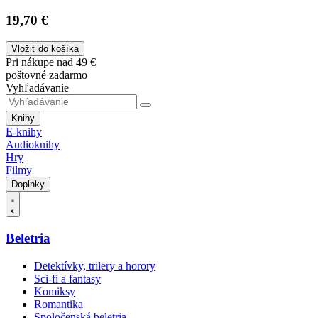
19,70 €
Vložiť do košíka
Pri nákupe nad 49 €
poštovné zadarmo
Vyhľadávanie
Knihy
E-knihy
Audioknihy
Hry
Filmy
Doplnky
Beletria
Detektívky, trilery a horory
Sci-fi a fantasy
Komiksy
Romantika
Spoločenská beletria