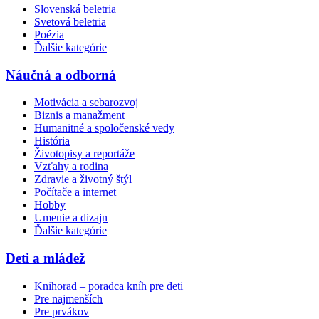
Slovenská beletria
Svetová beletria
Poézia
Ďalšie kategórie
Náučná a odborná
Motivácia a sebarozvoj
Biznis a manažment
Humanitné a spoločenské vedy
História
Životopisy a reportáže
Vzťahy a rodina
Zdravie a životný štýl
Počítače a internet
Hobby
Umenie a dizajn
Ďalšie kategórie
Deti a mládež
Knihorad – poradca kníh pre deti
Pre najmenších
Pre prvákov