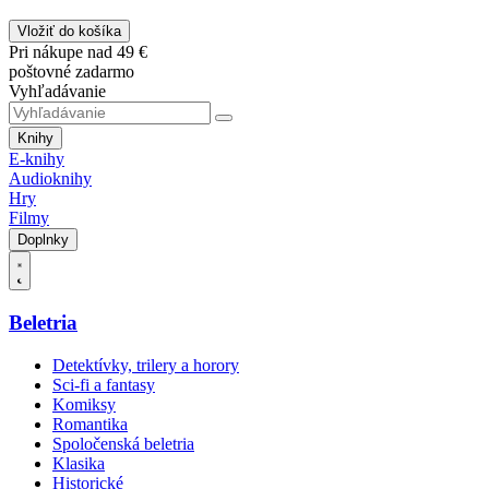
Vložiť do košíka
Pri nákupe nad 49 €
poštovné zadarmo
Vyhľadávanie
Knihy
E-knihy
Audioknihy
Hry
Filmy
Doplnky
Beletria
Detektívky, trilery a horory
Sci-fi a fantasy
Komiksy
Romantika
Spoločenská beletria
Klasika
Historické