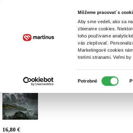
Doručenie
Kníhkupectvá
Knihovrátok
Poukážky
Knižný blog
Kontakt
Môžeme pracovať s cooki
Aby sme vedeli, ako sa na 
zbierame cookies. Niektor
E-knihy
Audioknihy
Hry
Filmy
Knihy
Doplnky
toho používame analytické
vás zlepšovať. Personaliz
Vyhľadávanie
Marketingové cookies nám 
tretími stranami. Veľmi b
Prihlásiť
Výber
Potrebné
P
súhlasu
16,80 €