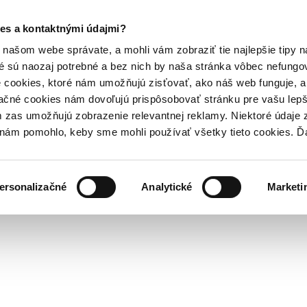
es a kontaktnými údajmi?
našom webe správate, a mohli vám zobraziť tie najlepšie tipy n
é sú naozaj potrebné a bez nich by naša stránka vôbec nefung
 cookies, ktoré nám umožňujú zisťovať, ako náš web funguje, a 
ačné cookies nám dovoľujú prispôsobovať stránku pre vašu lepši
zas umožňujú zobrazenie relevantnej reklamy. Niektoré údaje z
y nám pomohlo, keby sme mohli používať všetky tieto cookies. 
ersonalizačné
Analytické
Marketi