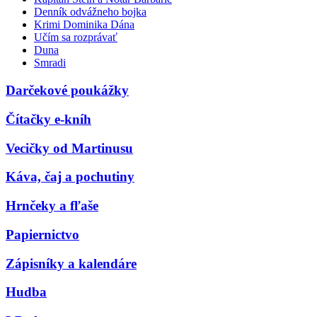
Denník odvážneho bojka
Krimi Dominika Dána
Učím sa rozprávať
Duna
Smradi
Darčekové poukážky
Čítačky e-kníh
Vecičky od Martinusu
Káva, čaj a pochutiny
Hrnčeky a fľaše
Papiernictvo
Zápisníky a kalendáre
Hudba