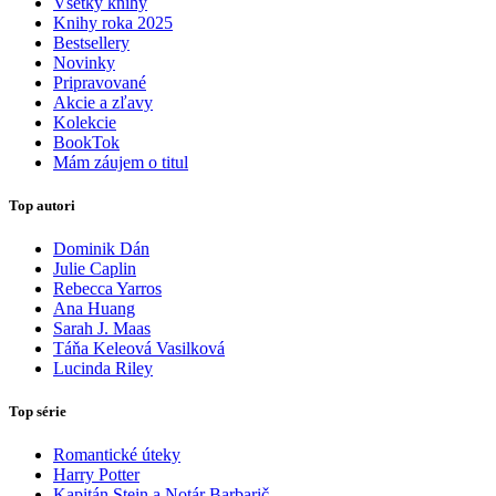
Všetky knihy
Knihy roka 2025
Bestsellery
Novinky
Pripravované
Akcie a zľavy
Kolekcie
BookTok
Mám záujem o titul
Top autori
Dominik Dán
Julie Caplin
Rebecca Yarros
Ana Huang
Sarah J. Maas
Táňa Keleová Vasilková
Lucinda Riley
Top série
Romantické úteky
Harry Potter
Kapitán Stein a Notár Barbarič