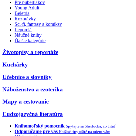
Pre pubertiakov
Young Adult
Beletria
Rozprávky
Sci-fi, fantasy a komiksy
Leporelá
Náučné knihy
Ďalšie kategórie
Životopisy a reportáže
Kuchárky
Učebnice a slovníky
Náboženstvo a ezoterika
Mapy a cestovanie
Cudzojazyčná literatúra
Knihomoľský pomocník
Spýtajte sa Sherlocka, čo čítať
Odporúčame pre vás
Knižné tipy ušité na mieru vám