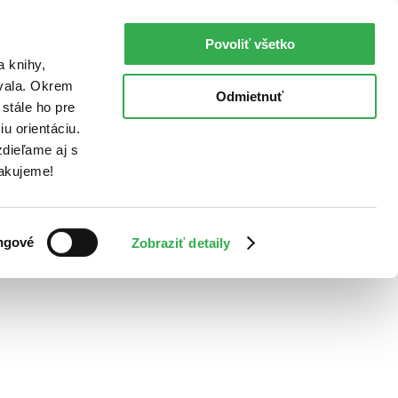
Povoliť všetko
a knihy,
ovala. Okrem
Odmietnuť
stále ho pre
u orientáciu.
dieľame aj s
Ďakujeme!
ngové
Zobraziť detaily