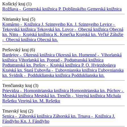
Košický kraj (1)
Rožňava -
Gemerská knižnica P. Dobšinského
Gemerská knižnica
Nitriansky kraj (5)
Komárno -
Knižnica J. Szinnyeiho
Kn. J. Szinnyeiho
Levice -
Tekovská knižnica
Tekovská kn.
Lovce -
Obecná knižnica
Obecná
kn.
Nitra -
Krajská knižnica K. Kmeťka
Krajská kn.
Veľké Zálužie
-
Obecná knižnica
Obecná kn.
Prešovský kraj (6)
Bardejov -
Okresná knižnica
Okresná kn.
Humenné -
Vihorlatská
knižnica
Vihorlatská kn.
Poprad -
Podtatranská knižnica
Podtatranská kn.
Prešov -
Krajská knižnica P. O. Hviezdoslava
Krajská kn.
Stará Ľubovňa -
Ľubovnianska knižnica
Ľubovnianska
kn.
Svidník -
Podduklianska knižnica
Podduklianska kn.
Trenčiansky kraj (3)
Prievidza -
Hornonitrianska knižnica
Hornonitrianska kn.
Púchov -
Mestská knižnica
Mestská kn.
Trenčín -
Verejná knižnica Michala
Rešetku
Verejná kn. M. Rešetku
Trnavský kraj (2)
Senica -
Záhorská knižnica
Záhorská kn.
Trnava -
Knižnica J.
Fándlyho
Kn. J. Fándlyho