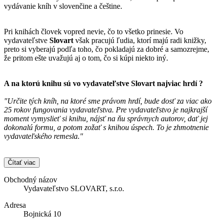
vydávanie kníh v slovenčine a češtine.
Pri knihách človek vopred nevie, čo to všetko prinesie. Vo
vydavateľstve
Slovart
však pracujú ľudia, ktorí majú radi knižky,
preto si vyberajú podľa toho, čo pokladajú za dobré a samozrejme,
že pritom ešte uvažujú aj o tom, čo si kúpi niekto iný.
A na ktorú knihu sú vo vydavateľstve
Slovart
najviac hrdí ?
"Určite tých kníh, na ktoré sme právom hrdí, bude dosť za viac ako
25 rokov fungovania vydavateľstva. Pre vydavateľstvo je najkrajší
moment vymyslieť si knihu, nájsť na ňu správnych autorov, dať jej
dokonalú formu, a potom zožať s knihou úspech. To je zhmotnenie
vydavateľského remesla."
Čítať viac
Obchodný názov
Vydavateľstvo SLOVART, s.r.o.
Adresa
Bojnická 10