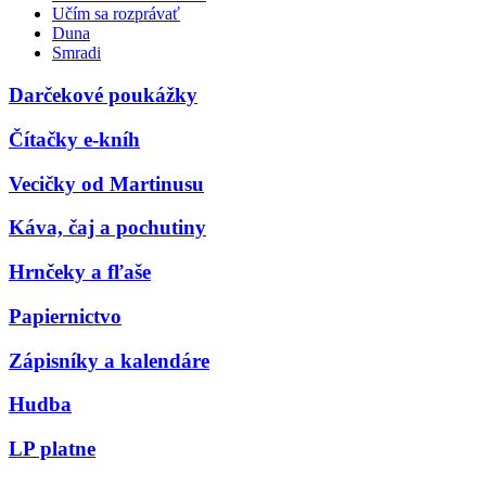
Učím sa rozprávať
Duna
Smradi
Darčekové poukážky
Čítačky e-kníh
Vecičky od Martinusu
Káva, čaj a pochutiny
Hrnčeky a fľaše
Papiernictvo
Zápisníky a kalendáre
Hudba
LP platne