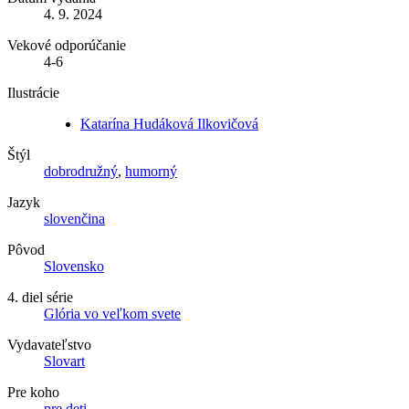
4. 9. 2024
Vekové odporúčanie
4-6
Ilustrácie
Katarína Hudáková Ilkovičová
Štýl
dobrodružný
,
humorný
Jazyk
slovenčina
Pôvod
Slovensko
4. diel série
Glória vo veľkom svete
Vydavateľstvo
Slovart
Pre koho
pre deti