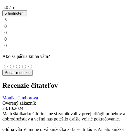
5,0
/ 5
5 hodnotení
5
0
0
0
0
Ako sa páčila kniha vám?
Pridať recenziu
Recenzie čitateľov
Monika Jamborová
Overený zákazník
23.10.2024
Malú škôlkarku Glóriu sme si zamilovali v prvej trilógii príbehov a
dobrodružstiev a veľmi nás potešilo ďalšie voľné pokračovanie.
Glória víta Vilmu je prvá knižočka z ďalšej trilógie. Aj táto knižka