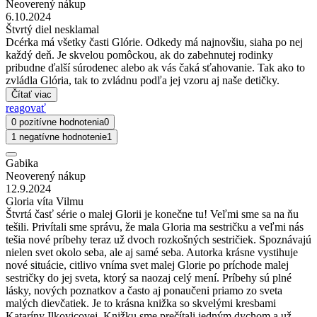
Neoverený nákup
6.10.2024
Štvrtý diel nesklamal
Dcérka má všetky časti Glórie. Odkedy má najnovšiu, siaha po nej
každý deň. Je skvelou pomôckou, ak do zabehnutej rodinky
pribudne ďalší súrodenec alebo ak vás čaká sťahovanie. Tak ako to
zvládla Glória, tak to zvládnu podľa jej vzoru aj naše detičky.
Čítať viac
reagovať
0 pozitívne hodnotenia
0
1 negatívne hodnotenie
1
Gabika
Neoverený nákup
12.9.2024
Gloria víta Vilmu
Štvrtá časť série o malej Glorii je konečne tu! Veľmi sme sa na ňu
tešili. Privítali sme správu, že mala Gloria ma sestričku a veľmi nás
tešia nové príbehy teraz už dvoch rozkošných sestričiek. Spoznávajú
nielen svet okolo seba, ale aj samé seba. Autorka krásne vystihuje
nové situácie, citlivo vníma svet malej Glorie po príchode malej
sestričky do jej sveta, ktorý sa naozaj celý mení. Príbehy sú plné
lásky, nových poznatkov a často aj ponaučeni priamo zo sveta
malých dievčatiek. Je to krásna knižka so skvelými kresbami
Kataríny Ilkovicovej. Knižku sme prečítali jedným dychom a už