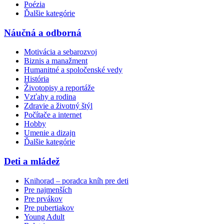
Poézia
Ďalšie kategórie
Náučná a odborná
Motivácia a sebarozvoj
Biznis a manažment
Humanitné a spoločenské vedy
História
Životopisy a reportáže
Vzťahy a rodina
Zdravie a životný štýl
Počítače a internet
Hobby
Umenie a dizajn
Ďalšie kategórie
Deti a mládež
Knihorad – poradca kníh pre deti
Pre najmenších
Pre prvákov
Pre pubertiakov
Young Adult