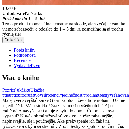
10,40 €
U dodávateľa > 5 ks
Posielame do 1 – 5 dní
Tento produkt momentálne nemáme na sklade, ale zvyčajne vám ho
vieme zabezpečiť a odoslať do 1 – 5 dní. A posnažíme sa aj trochu
rýchlejšie!
Do košíka
Popis knihy
Podrobnosti
Recenzie
Vydavateľstvo
Viac o knihe
Pozrieť ukážku
Ukážka
#deti
#dobrodružstvo
#súrodenci
#jedinečnosť
#rodina
#sestry
#sťahovan
Malej zvedavej škôlkarke Glórii sa otočil život hore nohami. Už nie
je jedináčik. Má sestričku! Zrazu sa musí o všetko deliť. Aj o
rodičov! A navyše sa sťahuje z bytu do domu. Čo pri sťahovaní
vyparatí? Nové dobrodružstvá sú vo dvojici ešte zábavnejšie,
napínavejšie, ale i poučnejšie. Aké prekvapenie ich čaká na
lyžovačke a s kým sa stretnú v Zoo? Sestry sa spolu s rodičmi učia,