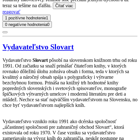
teraz sa tešíme na ďalšiu.
Čítať viac
reagovať
1 pozitívne hodnotenie
1
0 negatívne hodnotenia
0
Vydavateľstvo Slovart
Vydavateľstvo
Slovart
pôsobí na slovenskom knižnom trhu od roku
1991. Od začiatku sa snaží prinášať čitateľom knihy, v ktorých
rovnako dôležitú úlohu zohráva obsah i forma, teda v ktorých sa
kvalitný a náročný obsah spája s polygraficky i výtvarne
bezchybnou formou. Prináša na knižný trh hodnotné knihy
popredných slovenských i svetových spisovateľov, monografie
špičkových výtvarných umelcov i modernú literatúru pre deti a
mládež. Nechce sa stať najväčším vydavateľstvom na Slovensku, no
chce byť vydavateľstvom najlepších kníh.
Vydavateľstvo vzniklo roku 1991 ako dcérska spoločnosť
„účastinnej spoločnosti pre zahraničný obchod Slovart“, ktorá
existovala od roku 1970. V čase vzniku sa vydavateľstvo
zameriavalo na vývoz kníh do zahraničia, neskôr postupne na