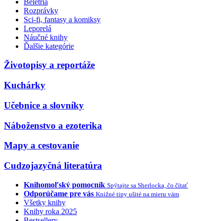
Beletria
Rozprávky
Sci-fi, fantasy a komiksy
Leporelá
Náučné knihy
Ďalšie kategórie
Životopisy a reportáže
Kuchárky
Učebnice a slovníky
Náboženstvo a ezoterika
Mapy a cestovanie
Cudzojazyčná literatúra
Knihomoľský pomocník
Spýtajte sa Sherlocka, čo čítať
Odporúčame pre vás
Knižné tipy ušité na mieru vám
Všetky knihy
Knihy roka 2025
Bestsellery