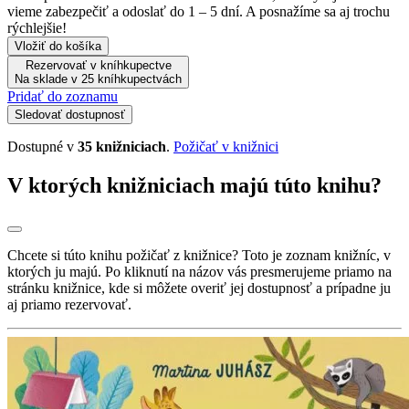
vieme zabezpečiť a odoslať do 1 – 5 dní. A posnažíme sa aj trochu
rýchlejšie!
Vložiť do košíka
Rezervovať v kníhkupectve
Na sklade v 25 kníhkupectvách
Pridať do zoznamu
Sledovať dostupnosť
Dostupné v
35 knižniciach
.
Požičať v knižnici
V ktorých knižniciach majú túto knihu?
Chcete si túto knihu požičať z knižnice? Toto je zoznam knižníc, v
ktorých ju majú. Po kliknutí na názov vás presmerujeme priamo na
stránku knižnice, kde si môžete overiť jej dostupnosť a prípadne ju
aj priamo rezervovať.