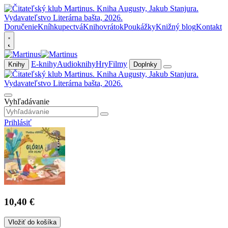
Doručenie
Kníhkupectvá
Knihovrátok
Poukážky
Knižný blog
Kontakt
E-knihy
Audioknihy
Hry
Filmy
Knihy
Doplnky
Vyhľadávanie
Prihlásiť
10,40 €
Vložiť do košíka