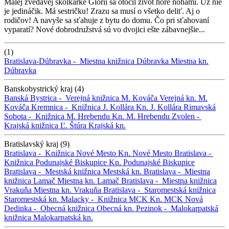
Malej zvedavej škôlkarke Glórii sa otočil život hore nohami. Už nie
je jedináčik. Má sestričku! Zrazu sa musí o všetko deliť. Aj o
rodičov! A navyše sa sťahuje z bytu do domu. Čo pri sťahovaní
vyparatí? Nové dobrodružstvá sú vo dvojici ešte zábavnejšie...
(1)
Bratislava-Dúbravka -
Miestna knižnica Dúbravka
Miestna kn.
Dúbravka
Banskobystrický kraj (4)
Banská Bystrica -
Verejná knižnica M. Kováča
Verejná kn. M.
Kováča
Kremnica -
Knižnica J. Kollára
Kn. J. Kollára
Rimavská
Sobota -
Knižnica M. Hrebendu
Kn. M. Hrebendu
Zvolen -
Krajská knižnica Ľ. Štúra
Krajská kn.
Bratislavský kraj (9)
Bratislava -
Knižnica Nové Mesto
Kn. Nové Mesto
Bratislava -
Knižnica Podunajské Biskupice
Kn. Podunajské Biskupice
Bratislava -
Mestská knižnica
Mestská kn.
Bratislava -
Miestna
knižnica Lamač
Miestna kn. Lamač
Bratislava -
Miestna knižnica
Vrakuňa
Miestna kn. Vrakuňa
Bratislava -
Staromestská knižnica
Staromestská kn.
Malacky -
Knižnica MCK
Kn. MCK
Nová
Dedinka -
Obecná knižnica
Obecná kn.
Pezinok -
Malokarpatská
knižnica
Malokarpatská kn.