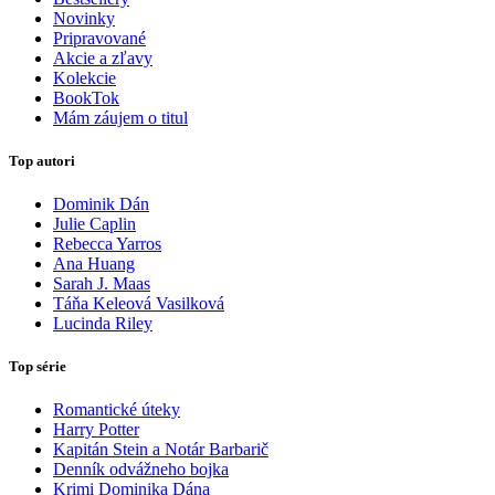
Novinky
Pripravované
Akcie a zľavy
Kolekcie
BookTok
Mám záujem o titul
Top autori
Dominik Dán
Julie Caplin
Rebecca Yarros
Ana Huang
Sarah J. Maas
Táňa Keleová Vasilková
Lucinda Riley
Top série
Romantické úteky
Harry Potter
Kapitán Stein a Notár Barbarič
Denník odvážneho bojka
Krimi Dominika Dána