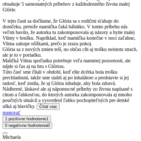
obsahuje 5 samostatných príbehov z každodenného života malej
Glórie.
V tejto časti sa dočítame, že Glória sa s rodičmi sťahuje do
domčeku, pretože mamička čaká bábätko. V tomto príbehu nás
veľmi bavilo, že autorka tu zakomponovala aj názory a bytie malej
Vilmy v brušku. Napríklad, keď mamička konečne v noci zaľahne,
Vilma zakope nôžkami, prečo je zrazu pokoj.
Glória sa z nových zmien teší, no občas cíti aj trošku neistotu strach,
ale je to v poriadku.
Maličká Vilma spočiatku potrebuje veľa maminej pozornosti, ale
nájde si čas aj na hru s Glóriou.
Túto časť sme čítali v období, keď ešte dcérka bola trošku
prechladnutá, takže sme siahli aj po inhalátore a predstavte si jej
radosť, keď zistila, že aj Glória inhaluje, aby bola zdravá.
Nádherné, láskavé ale aj nápomocné príbehy zo života napísané s
citom a ľahkosťou, do ktorých autorka zakomponovala aj mnoho
poučných situácií a vysvetlení ľahko pochopiteľných pre detské
ušká aj hlavičky.
Čítať viac
reagovať
1 pozitívne hodnotenie
1
0 negatívne hodnotenia
0
Michaela