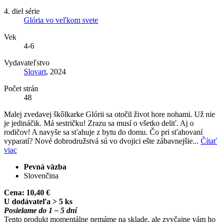
4. diel série
Glória vo veľkom svete
Vek
4-6
Vydavateľstvo
Slovart
, 2024
Počet strán
48
Malej zvedavej škôlkarke Glórii sa otočil život hore nohami. Už nie
je jedináčik. Má sestričku! Zrazu sa musí o všetko deliť. Aj o
rodičov! A navyše sa sťahuje z bytu do domu. Čo pri sťahovaní
vyparatí? Nové dobrodružstvá sú vo dvojici ešte zábavnejšie...
Čítať
viac
Pevná väzba
Slovenčina
Cena:
10,40 €
U dodávateľa > 5 ks
Posielame do 1 – 5 dní
Tento produkt momentálne nemáme na sklade, ale zvyčajne vám ho