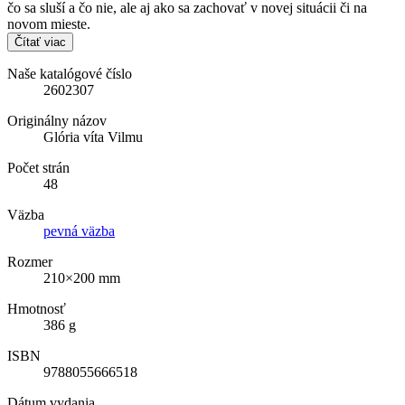
čo sa sluší a čo nie, ale aj ako sa zachovať v novej situácii či na
novom mieste.
Čítať viac
Naše katalógové číslo
2602307
Originálny názov
Glória víta Vilmu
Počet strán
48
Väzba
pevná väzba
Rozmer
210×200 mm
Hmotnosť
386 g
ISBN
9788055666518
Dátum vydania