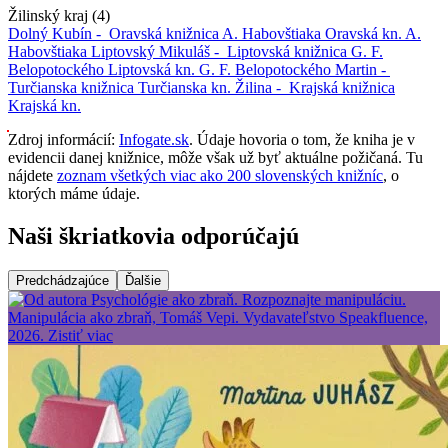
Žilinský kraj (4)
Dolný Kubín -
Oravská knižnica A. Habovštiaka
Oravská kn. A.
Habovštiaka
Liptovský Mikuláš -
Liptovská knižnica G. F.
Belopotockého
Liptovská kn. G. F. Belopotockého
Martin -
Turčianska knižnica
Turčianska kn.
Žilina -
Krajská knižnica
Krajská kn.
Zdroj informácií:
Infogate.sk
. Údaje hovoria o tom, že kniha je v
evidencii danej knižnice, môže však už byť aktuálne požičaná. Tu
nájdete
zoznam všetkých viac ako 200 slovenských knižníc
, o
ktorých máme údaje.
Naši škriatkovia odporúčajú
Predchádzajúce
Ďalšie