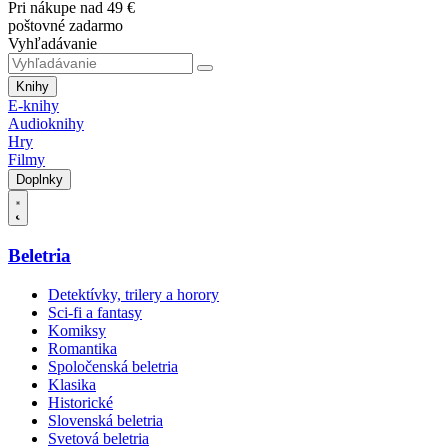
Pri nákupe nad 49 €
poštovné zadarmo
Vyhľadávanie
Knihy
E-knihy
Audioknihy
Hry
Filmy
Doplnky
Beletria
Detektívky, trilery a horory
Sci-fi a fantasy
Komiksy
Romantika
Spoločenská beletria
Klasika
Historické
Slovenská beletria
Svetová beletria