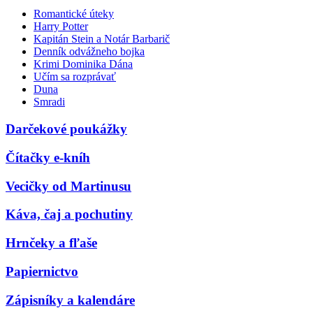
Romantické úteky
Harry Potter
Kapitán Stein a Notár Barbarič
Denník odvážneho bojka
Krimi Dominika Dána
Učím sa rozprávať
Duna
Smradi
Darčekové poukážky
Čítačky e-kníh
Vecičky od Martinusu
Káva, čaj a pochutiny
Hrnčeky a fľaše
Papiernictvo
Zápisníky a kalendáre