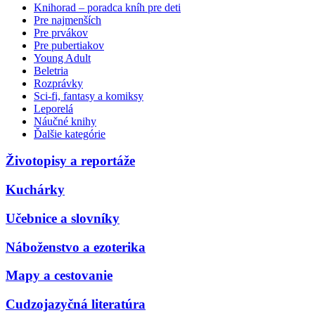
Knihorad – poradca kníh pre deti
Pre najmenších
Pre prvákov
Pre pubertiakov
Young Adult
Beletria
Rozprávky
Sci-fi, fantasy a komiksy
Leporelá
Náučné knihy
Ďalšie kategórie
Životopisy a reportáže
Kuchárky
Učebnice a slovníky
Náboženstvo a ezoterika
Mapy a cestovanie
Cudzojazyčná literatúra