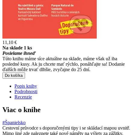
11,10 €
Na sklade 1 ks
Posielame ihneď
Túto knihu máme síce aktuálne na sklade, máme však už iba
posledné kusy. Ak ju chcete mať rýchlo, ponáhľajte sa! Dodanie
ďalších môže trvať dlhšie, zvyčajne do 25 dní.
Do košíka
Popis knihy
Podrobnosti
Recenzie
Viac o knihe
#Španielsko
Cestovní průvodce s doporučenými tipy i se skládací mapou uvnitř.
Mimo jiné zde naleznete také nové náměty na výlety za zážitky.