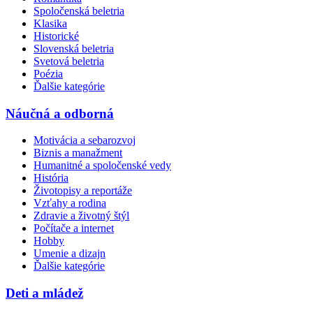
Spoločenská beletria
Klasika
Historické
Slovenská beletria
Svetová beletria
Poézia
Ďalšie kategórie
Náučná a odborná
Motivácia a sebarozvoj
Biznis a manažment
Humanitné a spoločenské vedy
História
Životopisy a reportáže
Vzťahy a rodina
Zdravie a životný štýl
Počítače a internet
Hobby
Umenie a dizajn
Ďalšie kategórie
Deti a mládež