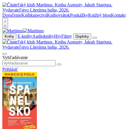
Doručenie
Kníhkupectvá
Knihovrátok
Poukážky
Knižný blog
Kontakt
E-knihy
Audioknihy
Hry
Filmy
Knihy
Doplnky
Vyhľadávanie
Prihlásiť