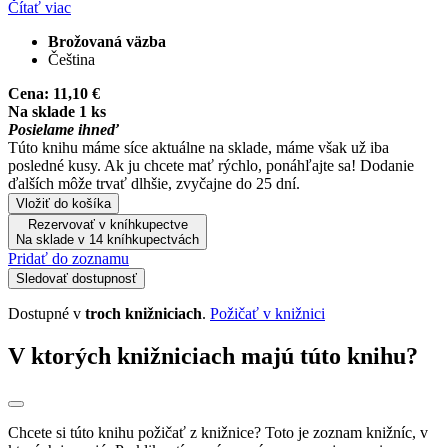
Čítať viac
Brožovaná väzba
Čeština
Cena:
11,10 €
Na sklade 1 ks
Posielame ihneď
Túto knihu máme síce aktuálne na sklade, máme však už iba
posledné kusy. Ak ju chcete mať rýchlo, ponáhľajte sa! Dodanie
ďalších môže trvať dlhšie, zvyčajne do 25 dní.
Vložiť do košíka
Rezervovať v kníhkupectve
Na sklade v 14 kníhkupectvách
Pridať do zoznamu
Sledovať dostupnosť
Dostupné v
troch knižniciach
.
Požičať v knižnici
V ktorých knižniciach majú túto knihu?
Chcete si túto knihu požičať z knižnice? Toto je zoznam knižníc, v