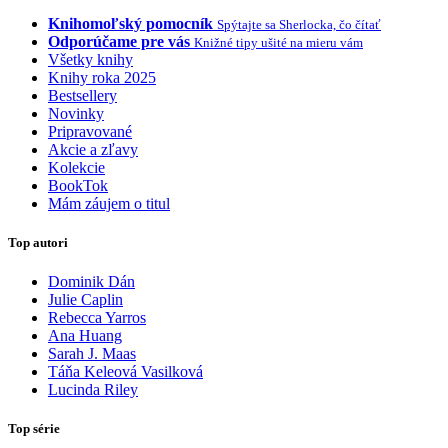
Knihomoľský pomocník
Spýtajte sa Sherlocka, čo čítať
Odporúčame pre vás
Knižné tipy ušité na mieru vám
Všetky knihy
Knihy roka 2025
Bestsellery
Novinky
Pripravované
Akcie a zľavy
Kolekcie
BookTok
Mám záujem o titul
Top autori
Dominik Dán
Julie Caplin
Rebecca Yarros
Ana Huang
Sarah J. Maas
Táňa Keleová Vasilková
Lucinda Riley
Top série