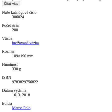
Čítať viac
Naše katalógové číslo
306024
Počet strán
200
Väzba
brožovaná väzba
Rozmer
109×190 mm
Hmotnosť
330 g
ISBN
9783829756822
Dátum vydania
16. 3. 2018
Edícia
Marco Polo