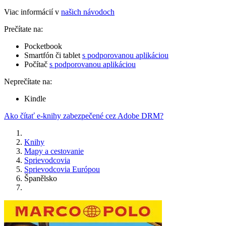
Viac informácií v
našich návodoch
Prečítate na:
Pocketbook
Smartfón či tablet
s podporovanou aplikáciou
Počítač
s podporovanou aplikáciou
Neprečítate na:
Kindle
Ako čítať e-knihy zabezpečené cez Adobe DRM?
Knihy
Mapy a cestovanie
Sprievodcovia
Sprievodcovia Európou
Španělsko