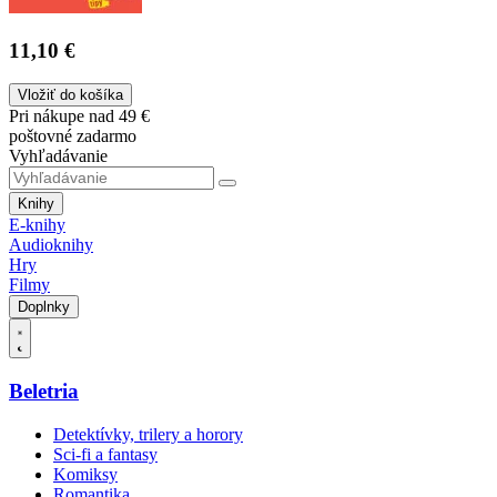
11,10 €
Vložiť do košíka
Pri nákupe nad 49 €
poštovné zadarmo
Vyhľadávanie
Knihy
E-knihy
Audioknihy
Hry
Filmy
Doplnky
Beletria
Detektívky, trilery a horory
Sci-fi a fantasy
Komiksy
Romantika