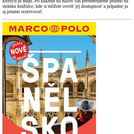
ktorých ju majú. Po kliknutí na názov vás presmerujeme priamo na
stránku knižnice, kde si môžete overiť jej dostupnosť a prípadne ju
aj priamo rezervovať.