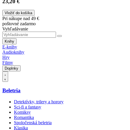
23,20 €
Vložiť do košíka
Pri nákupe nad 49 €
poštovné zadarmo
Vyhľadávanie
Knihy
E-knihy
Audioknihy
Hry
Filmy
Doplnky
Beletria
Detektívky, trilery a horory
Sci-fi a fantasy
Komiksy
Romantika
Spoločenská beletria
Klasika