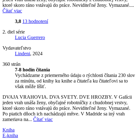
ktoré skoro ráno vstávajú do práce. Neviditeľné ženy. Vymazané....
Čítať viac
3,8
13 hodnotení
2. diel série
Lucia Guerrero
Vydavateľstvo
Lindeni
, 2024
360 strán
7-8 hodín čítania
Vychádzame z priemerného údaju o rýchlosti čítania 230 slov
za minútu, od knihy ku knihe a čitateľa ku čitateľovi sa to
však môže líšiť.
DVAJA VRAHOVIA. DVA SVETY. DVE HROZBY. V Galícii
jeden vrah unáša ženy, obyčajné robotníčky z chudobnej vrstvy,
ktoré skoro ráno vstávajú do práce. Neviditeľné ženy. Vymazané.
Po piatich dňoch ich nachádzajú mŕtve. V Madride sa iný vrah
zameriava na...
Čítať viac
Kniha
E-kniha