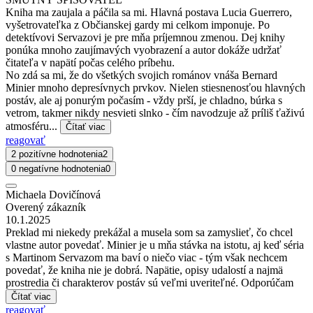
Kniha ma zaujala a páčila sa mi. Hlavná postava Lucia Guerrero,
vyšetrovateľka z Občianskej gardy mi celkom imponuje. Po
detektívovi Servazovi je pre mňa príjemnou zmenou. Dej knihy
ponúka mnoho zaujímavých vyobrazení a autor dokáže udržať
čitateľa v napätí počas celého príbehu.
No zdá sa mi, že do všetkých svojich románov vnáša Bernard
Minier mnoho depresívnych prvkov. Nielen stiesnenosťou hlavných
postáv, ale aj ponurým počasím - vždy prší, je chladno, búrka s
vetrom, takmer nikdy nesvieti slnko - čím navodzuje až príliš ťaživú
atmosféru...
Čítať viac
reagovať
2 pozitívne hodnotenia
2
0 negatívne hodnotenia
0
Michaela Dovičínová
Overený zákazník
10.1.2025
Preklad mi niekedy prekážal a musela som sa zamyslieť, čo chcel
vlastne autor povedať. Minier je u mňa stávka na istotu, aj keď séria
s Martinom Servazom ma baví o niečo viac - tým však nechcem
povedať, že kniha nie je dobrá. Napätie, opisy udalostí a najmä
prostredia či charakterov postáv sú veľmi uveriteľné. Odporúčam
Čítať viac
reagovať