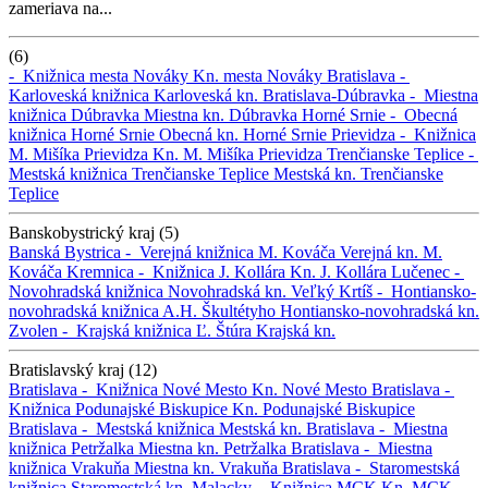
zameriava na...
(6)
-
Knižnica mesta Nováky
Kn. mesta Nováky
Bratislava -
Karloveská knižnica
Karloveská kn.
Bratislava-Dúbravka -
Miestna
knižnica Dúbravka
Miestna kn. Dúbravka
Horné Srnie -
Obecná
knižnica Horné Srnie
Obecná kn. Horné Srnie
Prievidza -
Knižnica
M. Mišíka Prievidza
Kn. M. Mišíka Prievidza
Trenčianske Teplice -
Mestská knižnica Trenčianske Teplice
Mestská kn. Trenčianske
Teplice
Banskobystrický kraj (5)
Banská Bystrica -
Verejná knižnica M. Kováča
Verejná kn. M.
Kováča
Kremnica -
Knižnica J. Kollára
Kn. J. Kollára
Lučenec -
Novohradská knižnica
Novohradská kn.
Veľký Krtíš -
Hontiansko-
novohradská knižnica A.H. Škultétyho
Hontiansko-novohradská kn.
Zvolen -
Krajská knižnica Ľ. Štúra
Krajská kn.
Bratislavský kraj (12)
Bratislava -
Knižnica Nové Mesto
Kn. Nové Mesto
Bratislava -
Knižnica Podunajské Biskupice
Kn. Podunajské Biskupice
Bratislava -
Mestská knižnica
Mestská kn.
Bratislava -
Miestna
knižnica Petržalka
Miestna kn. Petržalka
Bratislava -
Miestna
knižnica Vrakuňa
Miestna kn. Vrakuňa
Bratislava -
Staromestská
knižnica
Staromestská kn.
Malacky -
Knižnica MCK
Kn. MCK