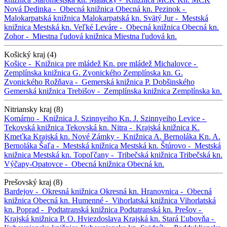
Nová Dedinka -
Obecná knižnica
Obecná kn.
Pezinok -
Malokarpatská knižnica
Malokarpatská kn.
Svätý Jur -
Mestská
knižnica
Mestská kn.
Veľké Leváre -
Obecná knižnica
Obecná kn.
Zohor -
Miestna ľudová knižnica
Miestna ľudová kn.
Košický kraj (4)
Košice -
Knižnica pre mládež
Kn. pre mládež
Michalovce -
Zemplínska knižnica G. Zvonického
Zemplínska kn. G.
Zvonického
Rožňava -
Gemerská knižnica P. Dobšinského
Gemerská knižnica
Trebišov -
Zemplínska knižnica
Zemplínska kn.
Nitriansky kraj (8)
Komárno -
Knižnica J. Szinnyeiho
Kn. J. Szinnyeiho
Levice -
Tekovská knižnica
Tekovská kn.
Nitra -
Krajská knižnica K.
Kmeťka
Krajská kn.
Nové Zámky -
Knižnica A. Bernoláka
Kn. A.
Bernoláka
Šaľa -
Mestská knižnica
Mestská kn.
Štúrovo -
Mestská
knižnica
Mestská kn.
Topoľčany -
Tribečská knižnica
Tribečská kn.
Výčapy-Opatovce -
Obecná knižnica
Obecná kn.
Prešovský kraj (8)
Bardejov -
Okresná knižnica
Okresná kn.
Hranovnica -
Obecná
knižnica
Obecná kn.
Humenné -
Vihorlatská knižnica
Vihorlatská
kn.
Poprad -
Podtatranská knižnica
Podtatranská kn.
Prešov -
Krajská knižnica P. O. Hviezdoslava
Krajská kn.
Stará Ľubovňa -