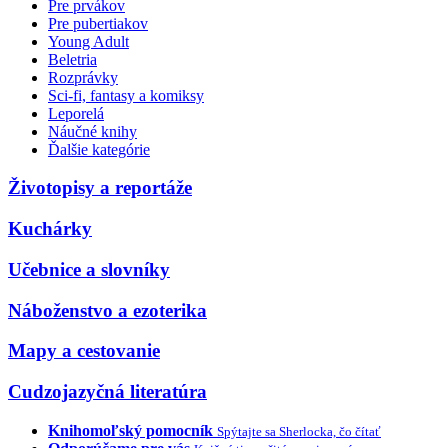
Pre prvákov
Pre pubertiakov
Young Adult
Beletria
Rozprávky
Sci-fi, fantasy a komiksy
Leporelá
Náučné knihy
Ďalšie kategórie
Životopisy a reportáže
Kuchárky
Učebnice a slovníky
Náboženstvo a ezoterika
Mapy a cestovanie
Cudzojazyčná literatúra
Knihomoľský pomocník
Spýtajte sa Sherlocka, čo čítať