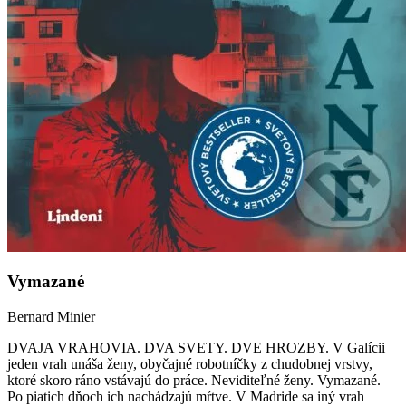
Vymazané
Bernard Minier
DVAJA VRAHOVIA. DVA SVETY. DVE HROZBY. V Galícii
jeden vrah unáša ženy, obyčajné robotníčky z chudobnej vrstvy,
ktoré skoro ráno vstávajú do práce. Neviditeľné ženy. Vymazané.
Po piatich dňoch ich nachádzajú mŕtve. V Madride sa iný vrah