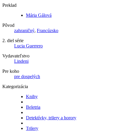
Preklad
Mária Gálová
Pôvod
zahraničný
,
Francúzsko
2. diel série
Lucia Guerrero
Vydavateľstvo
Lindeni
Pre koho
pre dospelých
Kategorizácia
Knihy
Beletria
Detektívky, trilery a horory
Trilery