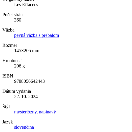
Les Effacées
Počet strán
360
Väzba
pevná väzba s prebalom
Rozmer
145×205 mm
Hmotnosť
206 g
ISBN
9788056642443
Dátum vydania
22. 10. 2024
Štýl
mysteriózny
,
napínavý
Jazyk
slovenčina