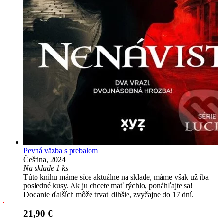
Pevná väzba s prebalom
Čeština, 2024
Na sklade 1 ks
Túto knihu máme síce aktuálne na sklade, máme však už iba
posledné kusy. Ak ju chcete mať rýchlo, ponáhľajte sa!
Dodanie ďalších môže trvať dlhšie, zvyčajne do 17 dní.
21,90 €