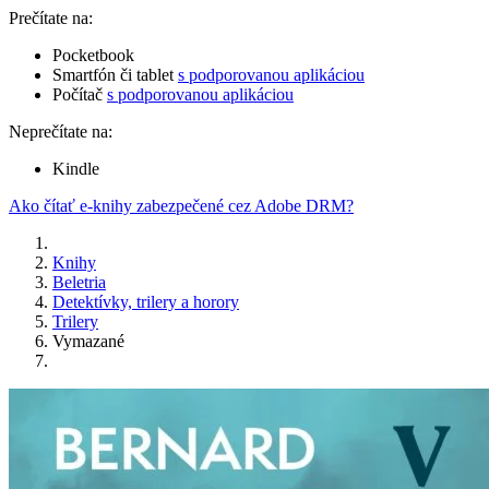
Prečítate na:
Pocketbook
Smartfón či tablet
s podporovanou aplikáciou
Počítač
s podporovanou aplikáciou
Neprečítate na:
Kindle
Ako čítať e-knihy zabezpečené cez Adobe DRM?
Knihy
Beletria
Detektívky, trilery a horory
Trilery
Vymazané