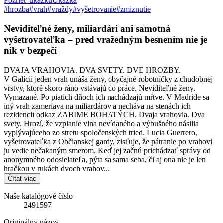
Pozrieť ukážku
Ukážka
#hrozba
#vrah
#vraždy
#vyšetrovanie
#zmiznutie
Neviditeľné ženy, miliardári ani samotná
vyšetrovateľka – pred vražedným besnením nie je
nik v bezpečí
DVAJA VRAHOVIA. DVA SVETY. DVE HROZBY.
V Galícii jeden vrah unáša ženy, obyčajné robotníčky z chudobnej
vrstvy, ktoré skoro ráno vstávajú do práce. Neviditeľné ženy.
Vymazané. Po piatich dňoch ich nachádzajú mŕtve. V Madride sa
iný vrah zameriava na miliardárov a necháva na stenách ich
rezidencií odkaz ZABIME BOHATÝCH. Dvaja vrahovia. Dva
svety. Hrozí, že vzplanie vlna nevídaného a výbušného násilia
vyplývajúceho zo stretu spoločenských tried. Lucia Guerrero,
vyšetrovateľka z Občianskej gardy, zisťuje, že pátranie po vrahovi
ju vedie nečakaným smerom. Keď jej začnú prichádzať správy od
anonymného odosielateľa, pýta sa sama seba, či aj ona nie je len
hračkou v rukách dvoch vrahov...
Čítať viac
Naše katalógové číslo
2491597
Originálny názov