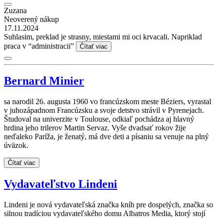
Zuzana
Neoverený nákup
17.11.2024
Suhlasim, preklad je strasny, miestami mi oci krvacali. Napriklad
praca v “administracii”
Čítať viac
Bernard Minier
sa narodil 26. augusta 1960 vo francúzskom meste Béziers, vyrastal
v juhozápadnom Francúzsku a svoje detstvo strávil v Pyrenejach.
Študoval na univerzite v Toulouse, odkiaľ pochádza aj hlavný
hrdina jeho trilerov Martin Servaz. Vyše dvadsať rokov žije
neďaleko Paríža, je ženatý, má dve deti a písaniu sa venuje na plný
úväzok.
Čítať viac
Vydavateľstvo Lindeni
Lindeni je nová vydavateľská značka kníh pre dospelých, značka so
silnou tradíciou vydavateľského domu Albatros Media, ktorý stojí