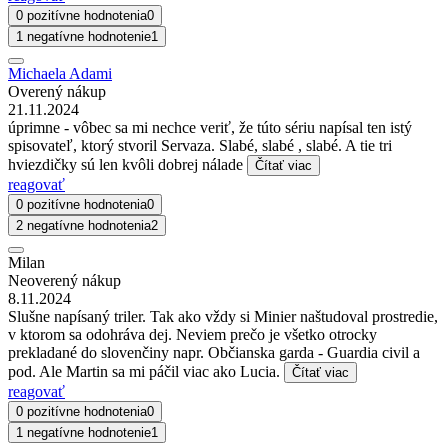
0 pozitívne hodnotenia
0
1 negatívne hodnotenie
1
Michaela Adami
Overený nákup
21.11.2024
úprimne - vôbec sa mi nechce veriť, že túto sériu napísal ten istý
spisovateľ, ktorý stvoril Servaza. Slabé, slabé , slabé. A tie tri
hviezdičky sú len kvôli dobrej nálade
Čítať viac
reagovať
0 pozitívne hodnotenia
0
2 negatívne hodnotenia
2
Milan
Neoverený nákup
8.11.2024
Slušne napísaný triler. Tak ako vždy si Minier naštudoval prostredie,
v ktorom sa odohráva dej. Neviem prečo je všetko otrocky
prekladané do slovenčiny napr. Občianska garda - Guardia civil a
pod. Ale Martin sa mi páčil viac ako Lucia.
Čítať viac
reagovať
0 pozitívne hodnotenia
0
1 negatívne hodnotenie
1