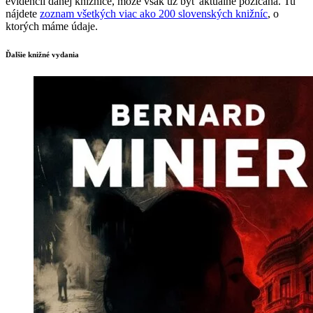
evidencii danej knižnice, môže však už byť aktuálne požičaná. Tu
nájdete
zoznam všetkých viac ako 200 slovenských knižníc
, o
ktorých máme údaje.
Ďalšie knižné vydania