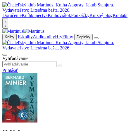
Doručenie
Kníhkupectvá
Knihovrátok
Poukážky
Knižný blog
Kontakt
E-knihy
Audioknihy
Hry
Filmy
Knihy
Doplnky
Vyhľadávanie
Prihlásiť