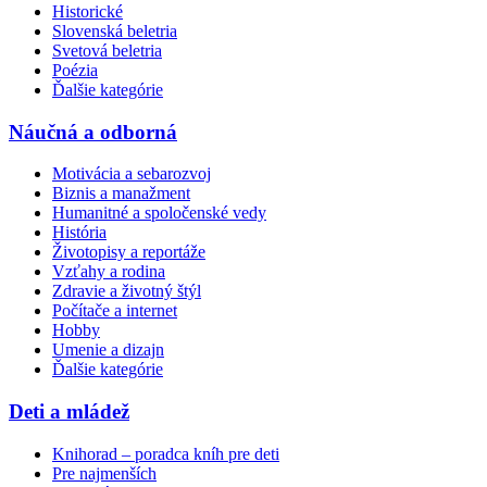
Historické
Slovenská beletria
Svetová beletria
Poézia
Ďalšie kategórie
Náučná a odborná
Motivácia a sebarozvoj
Biznis a manažment
Humanitné a spoločenské vedy
História
Životopisy a reportáže
Vzťahy a rodina
Zdravie a životný štýl
Počítače a internet
Hobby
Umenie a dizajn
Ďalšie kategórie
Deti a mládež
Knihorad – poradca kníh pre deti
Pre najmenších