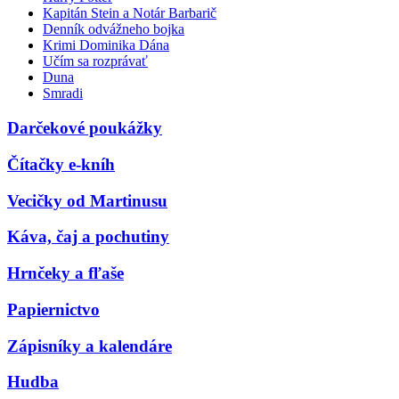
Kapitán Stein a Notár Barbarič
Denník odvážneho bojka
Krimi Dominika Dána
Učím sa rozprávať
Duna
Smradi
Darčekové poukážky
Čítačky e-kníh
Vecičky od Martinusu
Káva, čaj a pochutiny
Hrnčeky a fľaše
Papiernictvo
Zápisníky a kalendáre
Hudba