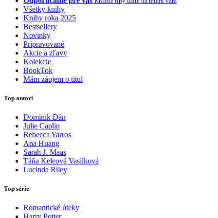
Odporúčame pre vás
Knižné tipy ušité na mieru vám
Všetky knihy
Knihy roka 2025
Bestsellery
Novinky
Pripravované
Akcie a zľavy
Kolekcie
BookTok
Mám záujem o titul
Top autori
Dominik Dán
Julie Caplin
Rebecca Yarros
Ana Huang
Sarah J. Maas
Táňa Keleová Vasilková
Lucinda Riley
Top série
Romantické úteky
Harry Potter