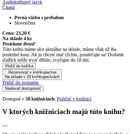
Audiokniha
iný jazyk
Čítaná
Pevná väzba s prebalom
Slovenčina
Cena:
23,20 €
Na sklade 4 ks
Posielame ihneď
Túto knihu máme síce aktuálne na sklade, máme však už iba
posledné kusy. Ak ju chcete mať rýchlo, ponáhľajte sa! Dodanie
ďalších môže trvať dlhšie, zvyčajne do 18 dní.
Vložiť do košíka
Rezervovať v kníhkupectve
Na sklade v 29 kníhkupectvách
Pridať do zoznamu
Sledovať dostupnosť
Dostupné v
58 knižniciach
.
Požičať v knižnici
V ktorých knižniciach majú túto knihu?