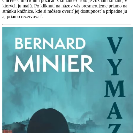
Chcete si túto knihu požičať z knižnice? Toto je zoznam knižníc, v
ktorých ju majú. Po kliknutí na názov vás presmerujeme priamo na
stránku knižnice, kde si môžete overiť jej dostupnosť a prípadne ju
aj priamo rezervovať.