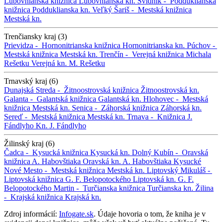
Ľubovnianska knižnica
Ľubovnianska kn.
Svidník -
Podduklianska
knižnica
Podduklianska kn.
Veľký Šariš -
Mestská knižnica
Mestská kn.
Trenčiansky kraj (3)
Prievidza -
Hornonitrianska knižnica
Hornonitrianska kn.
Púchov -
Mestská knižnica
Mestská kn.
Trenčín -
Verejná knižnica Michala
Rešetku
Verejná kn. M. Rešetku
Trnavský kraj (6)
Dunajská Streda -
Žitnoostrovská knižnica
Žitnoostrovská kn.
Galanta -
Galantská knižnica
Galantská kn.
Hlohovec -
Mestská
knižnica
Mestská kn.
Senica -
Záhorská knižnica
Záhorská kn.
Sereď -
Mestská knižnica
Mestská kn.
Trnava -
Knižnica J.
Fándlyho
Kn. J. Fándlyho
Žilinský kraj (6)
Čadca -
Kysucká knižnica
Kysucká kn.
Dolný Kubín -
Oravská
knižnica A. Habovštiaka
Oravská kn. A. Habovštiaka
Kysucké
Nové Mesto -
Mestská knižnica
Mestská kn.
Liptovský Mikuláš -
Liptovská knižnica G. F. Belopotockého
Liptovská kn. G. F.
Belopotockého
Martin -
Turčianska knižnica
Turčianska kn.
Žilina
-
Krajská knižnica
Krajská kn.
Zdroj informácií:
Infogate.sk
. Údaje hovoria o tom, že kniha je v