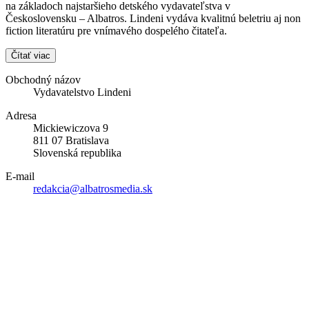
na základoch najstaršieho detského vydavateľstva v
Československu – Albatros. Lindeni vydáva kvalitnú beletriu aj non
fiction literatúru pre vnímavého dospelého čitateľa.
Čítať viac
Obchodný názov
Vydavatelstvo Lindeni
Adresa
Mickiewiczova 9
811 07 Bratislava
Slovenská republika
E-mail
redakcia@albatrosmedia.sk