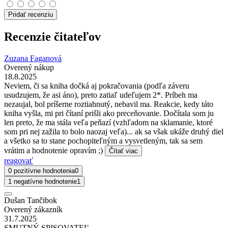
Pridať recenziu
Recenzie čitateľov
Zuzana Faganová
Overený nákup
18.8.2025
Neviem, či sa kniha dočká aj pokračovania (podľa záveru
usudzujem, že asi áno), preto zatiaľ udeľujem 2*. Príbeh ma
nezaujal, bol príšerne roztiahnutý, nebavil ma. Reakcie, kedy táto
kniha vyšla, mi pri čítaní prišli ako preceňovanie. Dočítala som ju
len preto, že ma stála veľa peňazí (vzhľadom na sklamanie, ktoré
som pri nej zažila to bolo naozaj veľa)... ak sa však ukáže druhý diel
a všetko sa to stane pochopiteľným a vysvetleným, tak sa sem
vrátim a hodnotenie opravím ;)
Čítať viac
reagovať
0 pozitívne hodnotenia
0
1 negatívne hodnotenie
1
Dušan Tančibok
Overený zákazník
31.7.2025
SMUTNÝ SPISOVATEĽ