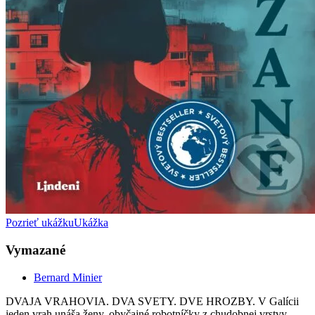
Pozrieť ukážku
Ukážka
Vymazané
Bernard Minier
DVAJA VRAHOVIA. DVA SVETY. DVE HROZBY. V Galícii
jeden vrah unáša ženy, obyčajné robotníčky z chudobnej vrstvy,