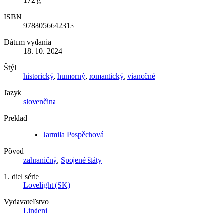
172 g
ISBN
9788056642313
Dátum vydania
18. 10. 2024
Štýl
historický
,
humorný
,
romantický
,
vianočné
Jazyk
slovenčina
Preklad
Jarmila Pospěchová
Pôvod
zahraničný
,
Spojené štáty
1. diel série
Lovelight (SK)
Vydavateľstvo
Lindeni