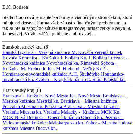
B.K. Borison
Stella Bloomová je majiteľka farmy s vianočnými stromčekmi, ktorú
miluje od detstva. Farma však zápasí s finančnými problémami, a
tak sa Stella zapojí do súťaže instagramovej influencerky Evelyn St.
Jamesovej. Vďaka väčšej publicite a obrovskej ...
Banskobystrický kraj (6)
Banská Bystrica -
Verejná knižnica M. Kováča
Verejná kn. M.
Kováča
Kremnica -
Knižnica J. Kollára
Kn. J. Kollára
Lučenec -
Novohradská knižnica
Novohradská kn.
Rimavská Sobota -
Knižnica M. Hrebendu
Kn. M. Hrebendu
Veľký Krtíš -
Hontiansko-novohradská knižnica A.H. Škultétyho
Hontiansko-
novohradská kn.
Zvolen -
Krajská knižnica Ľ. Štúra
Krajská kn.
Bratislavský kraj (8)
Bratislava -
Knižnica Nové Mesto
Kn. Nové Mesto
Bratislava -
Mestská knižnica
Mestská kn.
Bratislava -
Miestna knižnica
Petržalka
Miestna kn. Petržalka
Bratislava -
Miestna knižnica
Vrakuňa
Miestna kn. Vrakuňa
Malacky -
Knižnica MCK
Kn.
MCK
Nová Dedinka -
Obecná knižnica
Obecná kn.
Pezinok -
Malokarpatská knižnica
Malokarpatská kn.
Zohor -
Miestna ľudová
knižnica
Miestna ľudová kn.