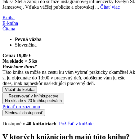
tak sa Stella zapojí do súťaže instagramovej influencerky Evelyn St.
Jamesovej. Vďaka väčšej publicite a obrovskej ...
Čítať viac
Kniha
E-kniha
Čítaná
Pevná väzba
Slovenčina
Cena:
19,89 €
Na sklade > 5 ks
Posielame ihneď
Táto kniha sa môže na cestu ku vám vybrať prakticky okamžite! Ak
si ju objednáte do 13:00 v pracovný deň, odošleme vám ju ešte
dnes, inak najneskôr nasledujúci pracovný deň.
Vložiť do košíka
Rezervovať v kníhkupectve
Na sklade v 20 kníhkupectvách
Pridať do zoznamu
Sledovať dostupnosť
Dostupné v
40 knižniciach
.
Požičať v knižnici
V ktorých knižniciach majú túto knihu?