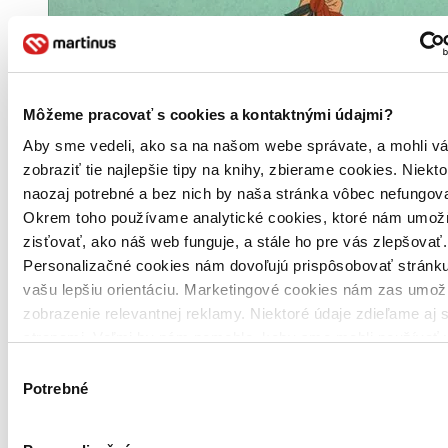
Môžeme pracovať s cookies a kontaktnými údajmi?
Aby sme vedeli, ako sa na našom webe správate, a mohli v
zobraziť tie najlepšie tipy na knihy, zbierame cookies. Niekt
naozaj potrebné a bez nich by naša stránka vôbec nefungova
Okrem toho používame analytické cookies, ktoré nám umož
zisťovať, ako náš web funguje, a stále ho pre vás zlepšovať.
Personalizačné cookies nám dovoľujú prispôsobovať stránku
vašu lepšiu orientáciu. Marketingové cookies nám zas umož
zobrazenie relevantnej reklamy. Niektoré údaje zdieľame aj s
stranami. Veľmi by nám pomohlo, keby sme mohli používať 
tieto cookies. Ďakujeme!
Výber
Potrebné
súhlasu