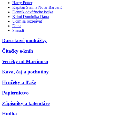
Harry Potter
Kapitán Stein a Notár Barbarič
Denník odvážneho bojka
Krimi Dominika Dána
Učím sa rozprávať
Duna
Smradi
Darčekové poukážky
Čítačky e-kníh
Vecičky od Martinusu
Káva, čaj a pochutiny
Hrnčeky a fľaše
Papiernictvo
Zápisníky a kalendáre
Hudba