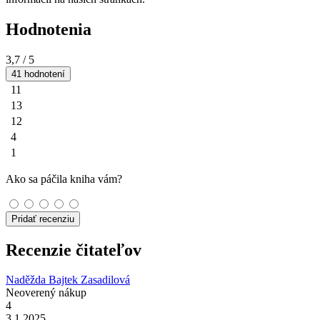
Hodnotenia
3,7
/ 5
41 hodnotení
11
13
12
4
1
Ako sa páčila kniha vám?
Pridať recenziu
Recenzie čitateľov
Naděžda Bajtek Zasadilová
Neoverený nákup
4
3.1.2025