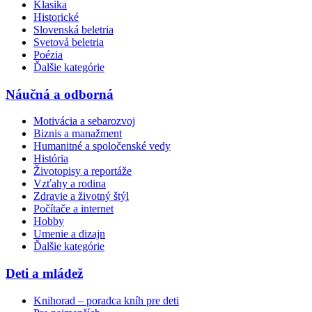
Klasika
Historické
Slovenská beletria
Svetová beletria
Poézia
Ďalšie kategórie
Náučná a odborná
Motivácia a sebarozvoj
Biznis a manažment
Humanitné a spoločenské vedy
História
Životopisy a reportáže
Vzťahy a rodina
Zdravie a životný štýl
Počítače a internet
Hobby
Umenie a dizajn
Ďalšie kategórie
Deti a mládež
Knihorad – poradca kníh pre deti