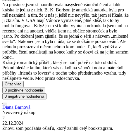
Na prosinec jsem si naordinovala nasyslené vánoční čtení a tahle
kráska je jedna z nich. B. K. Borison je americká autorka byla pro
mě neznámá, a tím, že u nás ji ještě nic nevyšlo, tak jsem si říkala, že
ji zkusím. V USA mají Vánoce vymazlené, plné klišé, tak to by
mohlo fungovat. Když jsem si knihu vybírala nekoukala jsem ani na
recenze ani na anotaci, viděla jsem na obálce stromeček a bylo
jasno. Po dočtení jsem zjistila, že se jedná o sérii s názvem „milostné
světlo“. Nakonec jsem byla i ráda, že se dočkáme pokračování. Ale
nebudu prozrazovat o čem nebo o kom bude. Ti, kteří vydrží a v
průběhu čtení nenalistují na konec knihy se dozví až na jejím samém
konci.
Krásný romantický příběh, který se hodí právě na toto období.
Pokud hledáte knihu, která vás naladí na vánoční notu a máte rádi
příběhy „friends to lovers“ a trochu toho předstíraného vztahu, tady
nešlápnete vedle. Moc prima oddechovka.
Čítať viac
0 pozitívne hodnotenia
0 negatívne hodnotenia
Diana Barnová
Neoverený nákup
2
22.12.2024
Znovu som podľahla ošiaľu, ktorý zahltil celý bookstagram.