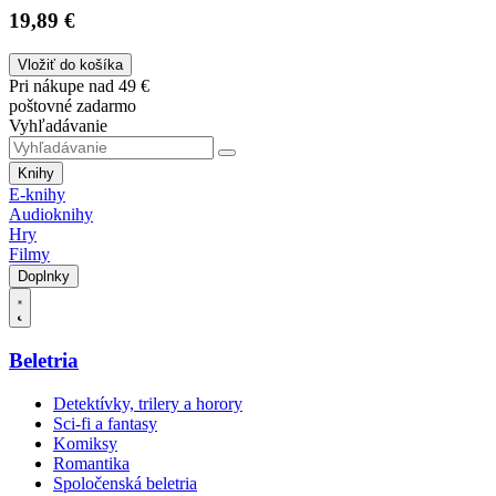
19,89 €
Vložiť do košíka
Pri nákupe nad 49 €
poštovné zadarmo
Vyhľadávanie
Knihy
E-knihy
Audioknihy
Hry
Filmy
Doplnky
Beletria
Detektívky, trilery a horory
Sci-fi a fantasy
Komiksy
Romantika
Spoločenská beletria