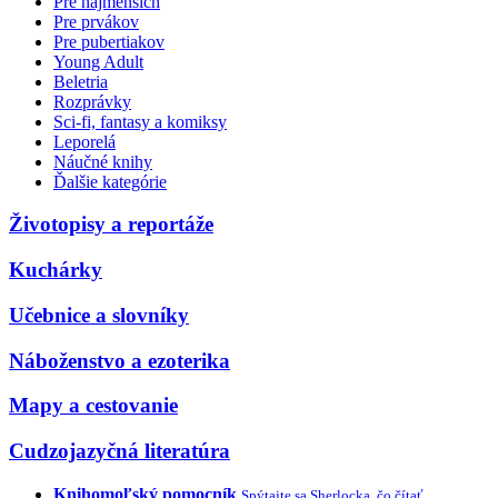
Pre najmenších
Pre prvákov
Pre pubertiakov
Young Adult
Beletria
Rozprávky
Sci-fi, fantasy a komiksy
Leporelá
Náučné knihy
Ďalšie kategórie
Životopisy a reportáže
Kuchárky
Učebnice a slovníky
Náboženstvo a ezoterika
Mapy a cestovanie
Cudzojazyčná literatúra
Knihomoľský pomocník
Spýtajte sa Sherlocka, čo čítať