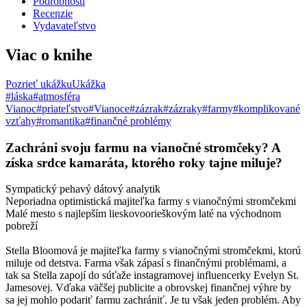
Podrobnosti
Recenzie
Vydavateľstvo
Viac o knihe
Pozrieť ukážku
Ukážka
#láska
#atmosféra
Vianoc
#priateľstvo
#Vianoce
#zázrak
#zázraky
#farmy
#komplikované
vzťahy
#romantika
#finančné problémy
Zachráni svoju farmu na vianočné stromčeky? A
získa srdce kamaráta, ktorého roky tajne miluje?
Sympatický pehavý dátový analytik
Neporiadna optimistická majiteľka farmy s vianočnými stromčekmi
Malé mesto s najlepším lieskovoorieškovým laté na východnom
pobreží
Stella Bloomová je majiteľka farmy s vianočnými stromčekmi, ktorú
miluje od detstva. Farma však zápasí s finančnými problémami, a
tak sa Stella zapojí do súťaže instagramovej influencerky Evelyn St.
Jamesovej. Vďaka väčšej publicite a obrovskej finančnej výhre by
sa jej mohlo podariť farmu zachrániť. Je tu však jeden problém. Aby