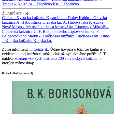
Trnava -
Knižnica J. Fándlyho
Kn. J. Fándlyho
Žilinský kraj (6)
Čadca -
Kysucká knižnica
Kysucká kn.
Dolný Kubín -
Oravská
knižnica A. Habovštiaka
Oravská kn. A. Habovštiaka
Kysucké
Nové Mesto -
Mestská knižnica
Mestská kn.
Liptovský Mikuláš -
Liptovská knižnica G. F. Belopotockého
Liptovská kn. G. F.
Belopotockého
Martin -
Turčianska knižnica
Turčianska kn.
Žilina
-
Krajská knižnica
Krajská kn.
Zdroj informácií:
Infogate.sk
. Údaje hovoria o tom, že kniha je v
evidencii danej knižnice, môže však už byť aktuálne požičaná. Tu
nájdete
zoznam všetkých viac ako 200 slovenských knižníc
, o
ktorých máme údaje.
Ďalšie knižné vydania (3)