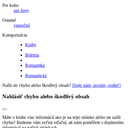
Pre koho
pre ženy
Ostatné
vianočné
Kategorizácia
Knihy
Beletria
Romantika
Romantické
Našli ste chybu alebo škodlivý obsah?
Dajte nám, prosím, vedieť!
Nahlásiť chybu alebo škodlivý obsah
Máte o knihe viac informácií ako je na tejto stránke alebo ste našli
chybu? Budeme vám veľmi vďační, ak nám pomôžete s doplnením
informácií na našich stránkach.