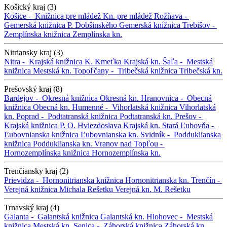
Košický kraj (3)
Košice -
Knižnica pre mládež
Kn. pre mládež
Rožňava -
Gemerská knižnica P. Dobšinského
Gemerská knižnica
Trebišov -
Zemplínska knižnica
Zemplínska kn.
Nitriansky kraj (3)
Nitra -
Krajská knižnica K. Kmeťka
Krajská kn.
Šaľa -
Mestská
knižnica
Mestská kn.
Topoľčany -
Tribečská knižnica
Tribečská kn.
Prešovský kraj (8)
Bardejov -
Okresná knižnica
Okresná kn.
Hranovnica -
Obecná
knižnica
Obecná kn.
Humenné -
Vihorlatská knižnica
Vihorlatská
kn.
Poprad -
Podtatranská knižnica
Podtatranská kn.
Prešov -
Krajská knižnica P. O. Hviezdoslava
Krajská kn.
Stará Ľubovňa -
Ľubovnianska knižnica
Ľubovnianska kn.
Svidník -
Podduklianska
knižnica
Podduklianska kn.
Vranov nad Topľou -
Hornozemplínska knižnica
Hornozemplínska kn.
Trenčiansky kraj (2)
Prievidza -
Hornonitrianska knižnica
Hornonitrianska kn.
Trenčín -
Verejná knižnica Michala Rešetku
Verejná kn. M. Rešetku
Trnavský kraj (4)
Galanta -
Galantská knižnica
Galantská kn.
Hlohovec -
Mestská
knižnica
Mestská kn.
Senica -
Záhorská knižnica
Záhorská kn.