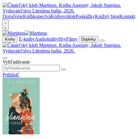
Doručenie
Kníhkupectvá
Knihovrátok
Poukážky
Knižný blog
Kontakt
E-knihy
Audioknihy
Hry
Filmy
Knihy
Doplnky
Vyhľadávanie
Prihlásiť