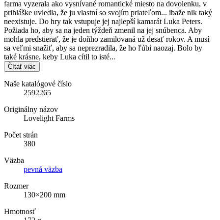
farma vyzerala ako vysnívané romantické miesto na dovolenku, v
prihláške uviedla, že ju vlastní so svojím priateľom... ibaže nik taký
neexistuje. Do hry tak vstupuje jej najlepší kamarát Luka Peters.
Požiada ho, aby sa na jeden týždeň zmenil na jej snúbenca. Aby
mohla predstierať, že je doňho zamilovaná už desať rokov. A musí
sa veľmi snažiť, aby sa neprezradila, že ho ľúbi naozaj. Bolo by
také krásne, keby Luka cítil to isté...
Čítať viac
Naše katalógové číslo
2592265
Originálny názov
Lovelight Farms
Počet strán
380
Väzba
pevná väzba
Rozmer
130×200 mm
Hmotnosť