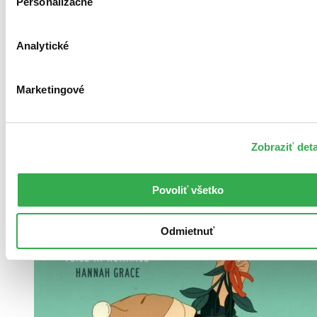
Personalizačné
Brožovaná väzba
Analytické
Čeština, 2024
Na sklade 1 ks
Túto knihu máme síce aktuálne na sklade, máme však už iba
Marketingové
posledné kusy. Ak ju chcete mať rýchlo, ponáhľajte sa!
Dodanie ďalších môže trvať dlhšie, zvyčajne do piatich dní.
20,00 €
Zobraziť deta
Vložiť do košíka
Povoliť všetko
Odmietnuť